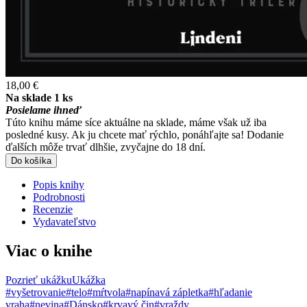
18,00 €
Na sklade 1 ks
Posielame ihneď
Túto knihu máme síce aktuálne na sklade, máme však už iba
posledné kusy. Ak ju chcete mať rýchlo, ponáhľajte sa! Dodanie
ďalších môže trvať dlhšie, zvyčajne do 18 dní.
Do košíka
Popis knihy
Podrobnosti
Recenzie
Vydavateľstvo
Viac o knihe
Pozrieť ukážku
Ukážka
#vyšetrovanie
#telo
#mŕtvola
#napínavá zápletka
#hľadanie
vraha
#nevina
#Dánsko
#krvavý čin
#vraždy