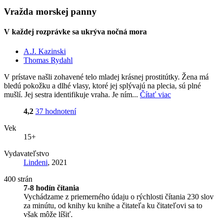
Vražda morskej panny
V každej rozprávke sa ukrýva nočná mora
A.J. Kazinski
Thomas Rydahl
V prístave našli zohavené telo mladej krásnej prostitútky. Žena má
bledú pokožku a dlhé vlasy, ktoré jej splývajú na plecia, sú plné
mušlí. Jej sestra identifikuje vraha. Je ním...
Čítať viac
4,2
37 hodnotení
Vek
15+
Vydavateľstvo
Lindeni
, 2021
400 strán
7-8 hodín čítania
Vychádzame z priemerného údaju o rýchlosti čítania 230 slov
za minútu, od knihy ku knihe a čitateľa ku čitateľovi sa to
však môže líšiť.