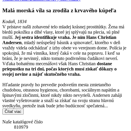
Malá morská víla sa zrodila z krvavého kúpeľa
Kodaň, 1834
V prístave našli zohavené telo mladej krásnej prostitútky. Žena má
bledú pokožku a dlhé vlasy, ktoré jej splývajú na plecia, sú plné
mušlí.
Jej sestra identifikuje vraha. Je ním Hans Christian
Andersen
, mladý neúspešný básnik a spisovateľ, ktorého v deň
vraždy videla odchádzať z izby obete vo verejnom dome. Polícia je
spokojná, že má vinníka, ktorý čaká v cele na popravu. I keď sa
bráni, že je nevinný, nikto tomuto podivnému čudákovi neverí.
Vďaka bohatému mecenášovi však Hans Christian
dostane
priepustku na tri dni, počas ktorých musí získať dôkazy o
svojej nevine a nájsť skutočného vraha.
Hľadanie pravdy ho prevedie podsvetím mesta zmietaného
chudobou, otrasnou hygienou, chorobami, sociálnym napätím a
špinavými zločinmi, ktoré nikdy nikto nevyrieši. Andersen zaháji
vlastné vyšetrovanie a snaží sa získať na svoju stranu hlavnú
svedkyňu, pretože inak bude jeho budúcnosť spečatená...
Čítať viac
Naše katalógové číslo
810979