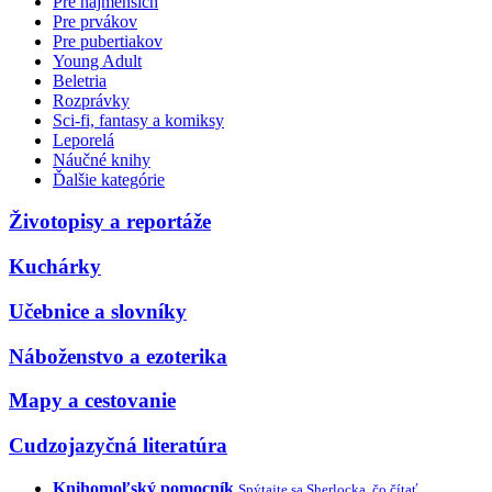
Pre najmenších
Pre prvákov
Pre pubertiakov
Young Adult
Beletria
Rozprávky
Sci-fi, fantasy a komiksy
Leporelá
Náučné knihy
Ďalšie kategórie
Životopisy a reportáže
Kuchárky
Učebnice a slovníky
Náboženstvo a ezoterika
Mapy a cestovanie
Cudzojazyčná literatúra
Knihomoľský pomocník
Spýtajte sa Sherlocka, čo čítať