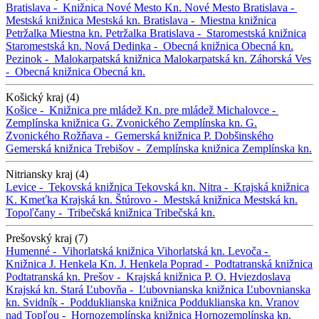
Bratislava -
Knižnica Nové Mesto
Kn. Nové Mesto
Bratislava -
Mestská knižnica
Mestská kn.
Bratislava -
Miestna knižnica
Petržalka
Miestna kn. Petržalka
Bratislava -
Staromestská knižnica
Staromestská kn.
Nová Dedinka -
Obecná knižnica
Obecná kn.
Pezinok -
Malokarpatská knižnica
Malokarpatská kn.
Záhorská Ves
-
Obecná knižnica
Obecná kn.
Košický kraj (4)
Košice -
Knižnica pre mládež
Kn. pre mládež
Michalovce -
Zemplínska knižnica G. Zvonického
Zemplínska kn. G.
Zvonického
Rožňava -
Gemerská knižnica P. Dobšinského
Gemerská knižnica
Trebišov -
Zemplínska knižnica
Zemplínska kn.
Nitriansky kraj (4)
Levice -
Tekovská knižnica
Tekovská kn.
Nitra -
Krajská knižnica
K. Kmeťka
Krajská kn.
Štúrovo -
Mestská knižnica
Mestská kn.
Topoľčany -
Tribečská knižnica
Tribečská kn.
Prešovský kraj (7)
Humenné -
Vihorlatská knižnica
Vihorlatská kn.
Levoča -
Knižnica J. Henkela
Kn. J. Henkela
Poprad -
Podtatranská knižnica
Podtatranská kn.
Prešov -
Krajská knižnica P. O. Hviezdoslava
Krajská kn.
Stará Ľubovňa -
Ľubovnianska knižnica
Ľubovnianska
kn.
Svidník -
Podduklianska knižnica
Podduklianska kn.
Vranov
nad Topľou -
Hornozemplínska knižnica
Hornozemplínska kn.