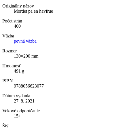
Originálny názov
Mordet pa en havfrue
Počet strán
400
Väzba
pevná väzba
Rozmer
130×200 mm
Hmotnosť
491 g
ISBN
9788056623077
Dátum vydania
27. 8. 2021
Vekové odporúčanie
15+
Štýl