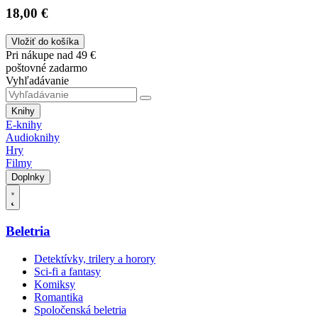
18,00 €
Vložiť do košíka
Pri nákupe nad 49 €
poštovné zadarmo
Vyhľadávanie
Knihy
E-knihy
Audioknihy
Hry
Filmy
Doplnky
Beletria
Detektívky, trilery a horory
Sci-fi a fantasy
Komiksy
Romantika
Spoločenská beletria