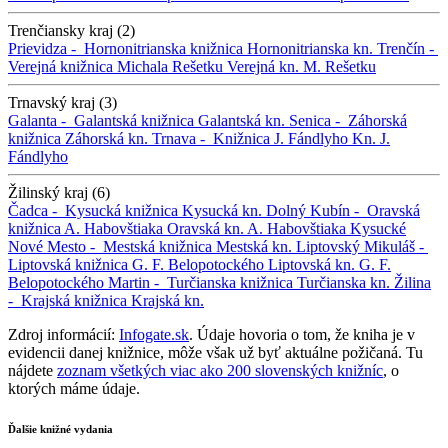
Trenčiansky kraj (2)
Prievidza -
Hornonitrianska knižnica
Hornonitrianska kn.
Trenčín -
Verejná knižnica Michala Rešetku
Verejná kn. M. Rešetku
Trnavský kraj (3)
Galanta -
Galantská knižnica
Galantská kn.
Senica -
Záhorská
knižnica
Záhorská kn.
Trnava -
Knižnica J. Fándlyho
Kn. J.
Fándlyho
Žilinský kraj (6)
Čadca -
Kysucká knižnica
Kysucká kn.
Dolný Kubín -
Oravská
knižnica A. Habovštiaka
Oravská kn. A. Habovštiaka
Kysucké
Nové Mesto -
Mestská knižnica
Mestská kn.
Liptovský Mikuláš -
Liptovská knižnica G. F. Belopotockého
Liptovská kn. G. F.
Belopotockého
Martin -
Turčianska knižnica
Turčianska kn.
Žilina
-
Krajská knižnica
Krajská kn.
Zdroj informácií:
Infogate.sk
. Údaje hovoria o tom, že kniha je v
evidencii danej knižnice, môže však už byť aktuálne požičaná. Tu
nájdete
zoznam všetkých viac ako 200 slovenských knižníc
, o
ktorých máme údaje.
Ďalšie knižné vydania