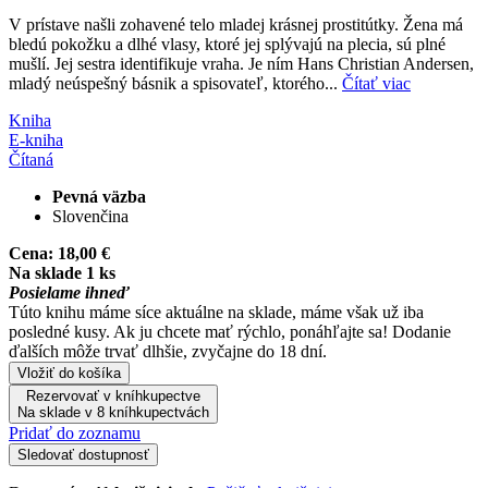
V prístave našli zohavené telo mladej krásnej prostitútky. Žena má
bledú pokožku a dlhé vlasy, ktoré jej splývajú na plecia, sú plné
mušlí. Jej sestra identifikuje vraha. Je ním Hans Christian Andersen,
mladý neúspešný básnik a spisovateľ, ktorého...
Čítať viac
Kniha
E-kniha
Čítaná
Pevná väzba
Slovenčina
Cena:
18,00 €
Na sklade 1 ks
Posielame ihneď
Túto knihu máme síce aktuálne na sklade, máme však už iba
posledné kusy. Ak ju chcete mať rýchlo, ponáhľajte sa! Dodanie
ďalších môže trvať dlhšie, zvyčajne do 18 dní.
Vložiť do košíka
Rezervovať v kníhkupectve
Na sklade v 8 kníhkupectvách
Pridať do zoznamu
Sledovať dostupnosť