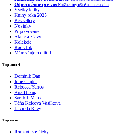
Odporúčame pre vás
Knižné tipy ušité na mieru vám
Všetky knihy
Knihy roka 2025
Bestsellery
Novinky
Pripravované
Akcie a zľavy
Kolekcie
BookTok
Mám záujem o titul
Top autori
Dominik Dán
Julie Caplin
Rebecca Yarros
Ana Huang
Sarah J. Maas
Táňa Keleová Vasilková
Lucinda Riley
Top série
Romantické úteky