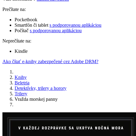
Prečítate na:
Pocketbook
Smartfón či tablet
s podporovanou aplikáciou
Počítač
s podporovanou aplikáciou
Neprečítate na:
Kindle
Ako čítať e-knihy zabezpečené cez Adobe DRM?
Knihy
Beletria
Detektívky, trilery a horory
Trilery
Vražda morskej panny