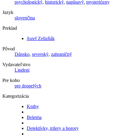
psychologický
,
historický
,
napínavý
,
mysteriózny
Jazyk
slovenčina
Preklad
Jozef Zelizňák
Pôvod
Dánsko
,
severský
,
zahraničný
Vydavateľstvo
Lindeni
Pre koho
pre dospelých
Kategorizácia
Knihy
Beletria
Detektívky, trilery a horory