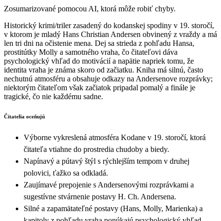
Zosumarizované pomocou AI, ktorá môže robiť chyby.
Historický krimi/triler zasadený do kodanskej spodiny v 19. storočí,
v ktorom je mladý Hans Christian Andersen obvinený z vraždy a má
len tri dni na očistenie mena. Dej sa strieda z pohľadu Hansa,
prostitútky Molly a samotného vraha, čo čitateľovi dáva
psychologický vhľad do motivácií a napätie napriek tomu, že
identita vraha je známa skoro od začiatku. Kniha má silnú, často
nechutnú atmosféru a obsahuje odkazy na Andersenove rozprávky;
niektorým čitateľom však začiatok pripadal pomalý a finále je
tragické, čo nie každému sadne.
Čitatelia oceňujú
Výborne vykreslená atmosféra Kodane v 19. storočí, ktorá
čitateľa vtiahne do prostredia chudoby a biedy.
Napínavý a pútavý štýl s rýchlejším tempom v druhej
polovici, ťažko sa odkladá.
Zaujímavé prepojenie s Andersenovými rozprávkami a
sugestívne stvárnenie postavy H. Ch. Andersena.
Silné a zapamätateľné postavy (Hans, Molly, Marienka) a
kapitoly z pohľadu vraha ponúkajú psychologický vhľad.