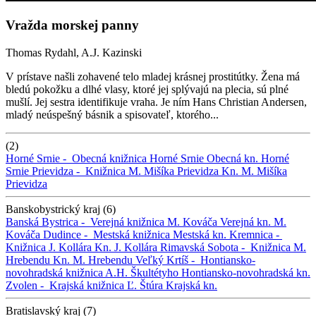
Vražda morskej panny
Thomas Rydahl, A.J. Kazinski
V prístave našli zohavené telo mladej krásnej prostitútky. Žena má
bledú pokožku a dlhé vlasy, ktoré jej splývajú na plecia, sú plné
mušlí. Jej sestra identifikuje vraha. Je ním Hans Christian Andersen,
mladý neúspešný básnik a spisovateľ, ktorého...
(2)
Horné Srnie -
Obecná knižnica Horné Srnie
Obecná kn. Horné
Srnie
Prievidza -
Knižnica M. Mišíka Prievidza
Kn. M. Mišíka
Prievidza
Banskobystrický kraj (6)
Banská Bystrica -
Verejná knižnica M. Kováča
Verejná kn. M.
Kováča
Dudince -
Mestská knižnica
Mestská kn.
Kremnica -
Knižnica J. Kollára
Kn. J. Kollára
Rimavská Sobota -
Knižnica M.
Hrebendu
Kn. M. Hrebendu
Veľký Krtíš -
Hontiansko-
novohradská knižnica A.H. Škultétyho
Hontiansko-novohradská kn.
Zvolen -
Krajská knižnica Ľ. Štúra
Krajská kn.
Bratislavský kraj (7)