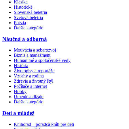
Klasika
Historické
Slovenská beletria
Svetová beletria
Poézia
Ďalšie kategórie
Náučná a odborná
Motivácia a sebarozvoj
Biznis a manažment
Humanitné a spoločenské vedy
História
Životopisy a reportáže
Vzťahy a rodina
Zdravie a životný štýl
Počítače a internet
Hobby
Umenie a dizajn
Ďalšie kategórie
Deti a mládež
Knihorad – poradca kníh pre deti