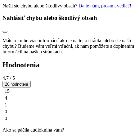
Našli ste chybu alebo škodlivý obsah?
Dajte nám, prosím, vedieť!
Nahlásiť chybu alebo škodlivý obsah
Máte o knihe viac informácií ako je na tejto stránke alebo ste našli
chybu? Budeme vám veľmi vďační, ak nám pomôžete s doplnením
informácií na našich stránkach.
Hodnotenia
4,7
/ 5
20 hodnotení
15
4
1
0
0
Ako sa páčila audiokniha vám?