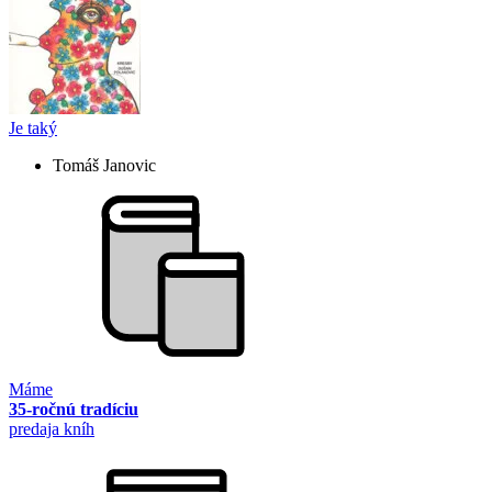
Je taký
Tomáš Janovic
Máme
35-ročnú tradíciu
predaja kníh