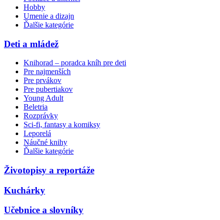
Hobby
Umenie a dizajn
Ďalšie kategórie
Deti a mládež
Knihorad – poradca kníh pre deti
Pre najmenších
Pre prvákov
Pre pubertiakov
Young Adult
Beletria
Rozprávky
Sci-fi, fantasy a komiksy
Leporelá
Náučné knihy
Ďalšie kategórie
Životopisy a reportáže
Kuchárky
Učebnice a slovníky