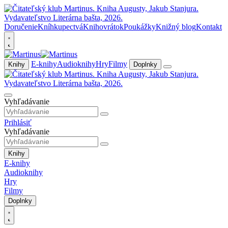
Doručenie
Kníhkupectvá
Knihovrátok
Poukážky
Knižný blog
Kontakt
E-knihy
Audioknihy
Hry
Filmy
Knihy
Doplnky
Vyhľadávanie
Prihlásiť
Vyhľadávanie
Knihy
E-knihy
Audioknihy
Hry
Filmy
Doplnky