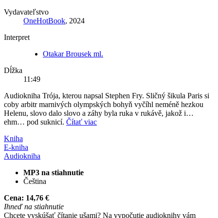
Vydavateľstvo
OneHotBook
, 2024
Interpret
Otakar Brousek ml.
Dĺžka
11:49
Audiokniha Trója, kterou napsal Stephen Fry. Sličný šikula Paris si
coby arbitr marnivých olympských bohyň vyčíhl neméně hezkou
Helenu, slovo dalo slovo a záhy byla ruka v rukávě, jakož i…
ehm… pod suknicí.
Čítať viac
Kniha
E-kniha
Audiokniha
MP3 na stiahnutie
Čeština
Cena:
14,76 €
Ihneď na stiahnutie
Chcete vyskúšať čítanie ušami? Na vypočutie audioknihy vám