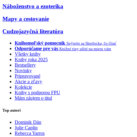
Náboženstvo a ezoterika
Mapy a cestovanie
Cudzojazyčná literatúra
Knihomoľský pomocník
Spýtajte sa Sherlocka, čo čítať
Odporúčame pre vás
Knižné tipy ušité na mieru vám
Všetky knihy
Knihy roka 2025
Bestsellery
Novinky
Pripravované
Akcie a zľavy
Kolekcie
Knihy s podporou FPU
Mám záujem o titul
Top autori
Dominik Dán
Julie Caplin
Rebecca Yarros