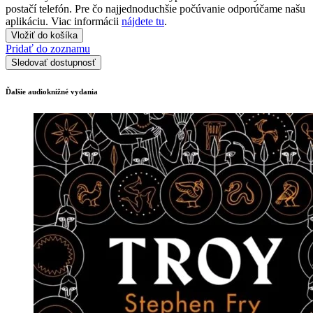
postačí telefón. Pre čo najjednoduchšie počúvanie odporúčame našu
aplikáciu. Viac informácii
nájdete tu
.
Vložiť do košíka
Pridať do zoznamu
Sledovať dostupnosť
Ďalšie audioknižné vydania