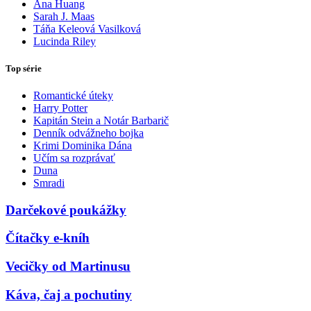
Ana Huang
Sarah J. Maas
Táňa Keleová Vasilková
Lucinda Riley
Top série
Romantické úteky
Harry Potter
Kapitán Stein a Notár Barbarič
Denník odvážneho bojka
Krimi Dominika Dána
Učím sa rozprávať
Duna
Smradi
Darčekové poukážky
Čítačky e-kníh
Vecičky od Martinusu
Káva, čaj a pochutiny