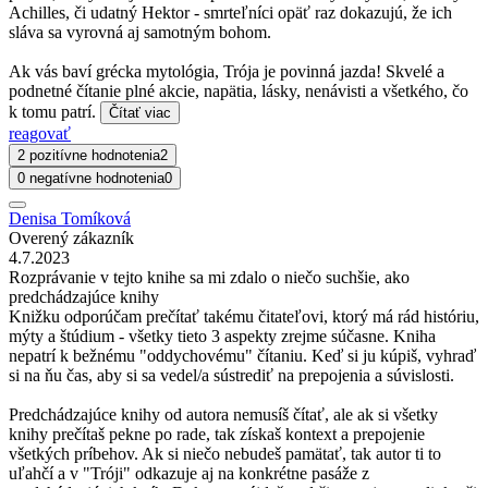
Achilles, či udatný Hektor - smrteľníci opäť raz dokazujú, že ich
sláva sa vyrovná aj samotným bohom.
Ak vás baví grécka mytológia, Trója je povinná jazda! Skvelé a
podnetné čítanie plné akcie, napätia, lásky, nenávisti a všetkého, čo
k tomu patrí.
Čítať viac
reagovať
2 pozitívne hodnotenia
2
0 negatívne hodnotenia
0
Denisa Tomíková
Overený zákazník
4.7.2023
Rozprávanie v tejto knihe sa mi zdalo o niečo suchšie, ako
predchádzajúce knihy
Knižku odporúčam prečítať takému čitateľovi, ktorý má rád históriu,
mýty a štúdium - všetky tieto 3 aspekty zrejme súčasne. Kniha
nepatrí k bežnému "oddychovému" čítaniu. Keď si ju kúpiš, vyhraď
si na ňu čas, aby si sa vedel/a sústrediť na prepojenia a súvislosti.
Predchádzajúce knihy od autora nemusíš čítať, ale ak si všetky
knihy prečítaš pekne po rade, tak získaš kontext a prepojenie
všetkých príbehov. Ak si niečo nebudeš pamätať, tak autor ti to
uľahčí a v "Tróji" odkazuje aj na konkrétne pasáže z