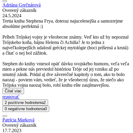
Adriána Grečnárová
Overený zákazník
24.5.2024
Tretia kniha Stephena Frya, doteraz najucelenejšia a samozrejme
absolútne perfektná :)
Príbeh Trójskej vojny je všeobecne známy. Veď kto už by nepoznal
Trójskeho koňa, bájnu Helenu či Achilla? Je to jedna z
najveľkolepejších udalostí gréckej mytológie (hoci príšerná a krutá)
a čítať o nej bol zážitok.
Stephen do knihy vniesol opäť dávku svojského humoru, veľa veľa
mien a pekne nás previedol históriou Tróje od jej vzniku až po
smutný zánik. Pridal aj dve záverečné kapitoly o tom, ako to bolo
naozaj - poviem vám, vedieť, že je všeobecný úzus, že niečo ako
Trójska vojna naozaj bolo, robí knihu ešte zaujímavejšou.
Čítať viac
reagovať
2 pozitívne hodnotenia
2
0 negatívne hodnotenia
0
Patrícia Marková
Overený zákazník
17.7.2023