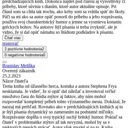
predchádzajúcich kníh. Dokonca nájdeš pod čiarou aj vysvetlivky či
príbehy, ktoré súvisia s dianím, ktoré autor aktuálne opisuje. Pri
čítaní som sa cítila tak trochu, ako keby som sa vrátila späť do školy.
Páči sa mi ako sa autor opäť ponoril do príbehu a jeho rozprávania,
používa svoj charakteristický humor a jemne sa vysmieva konaniu
gréckych bohov. Na autorov štýl písania si treba zvyknúť, ale je
vidno, že si dal opäť námahu so štúdiom podkladov k písaniu.
Čítať viac
reagovať
2 pozitívne hodnotenia
2
0 negatívne hodnotenia
0
Branislav Meliška
Overený zákazník
25.2.2023
Názor čitateľa
Tretia kniha od úžasného herca, komika a autora Stephena Frya
nesklamala. Je vidieť, že si opäť dal záležať a investoval veľké
množstvo času do štúdia mýtov aj faktov, aby nám mohol
rozpovedať kompletný príbeh tohto významného mesta. Dokázal, že
naozaj má prehľad. Rovnako ako v predchádzajúcich knihách aj tu
je štýl písania dynamický so zameraním na podstatné míľniky.
Rozprávanie dopĺňa o svoj typický suchý britský humor. Pokiaľ sa
čitateľ v problematike mýtov až tak nevyzná, mohol by sa v
niektorých menách strácať. Autor však myslel aj na to. Kniha