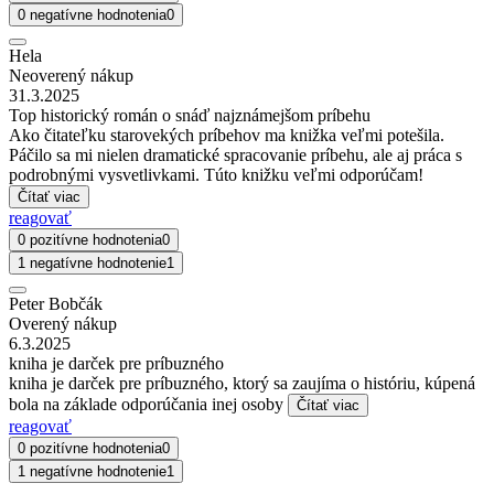
0 negatívne hodnotenia
0
Hela
Neoverený nákup
31.3.2025
Top historický román o snáď najznámejšom príbehu
Ako čitateľku starovekých príbehov ma knižka veľmi potešila.
Páčilo sa mi nielen dramatické spracovanie príbehu, ale aj práca s
podrobnými vysvetlivkami. Túto knižku veľmi odporúčam!
Čítať viac
reagovať
0 pozitívne hodnotenia
0
1 negatívne hodnotenie
1
Peter Bobčák
Overený nákup
6.3.2025
kniha je darček pre príbuzného
kniha je darček pre príbuzného, ktorý sa zaujíma o históriu, kúpená
bola na základe odporúčania inej osoby
Čítať viac
reagovať
0 pozitívne hodnotenia
0
1 negatívne hodnotenie
1