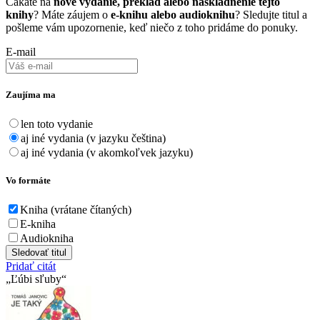
Čakáte na
nové vydanie, preklad alebo naskladnenie tejto
knihy
? Máte záujem o
e-knihu alebo audioknihu
? Sledujte titul a
pošleme vám upozornenie, keď niečo z toho pridáme do ponuky.
E-mail
Zaujíma ma
len toto vydanie
aj iné vydania (v jazyku čeština)
aj iné vydania (v akomkoľvek jazyku)
Vo formáte
Kniha (vrátane čítaných)
E-kniha
Audiokniha
Sledovať titul
Pridať citát
Ľúbi sľuby