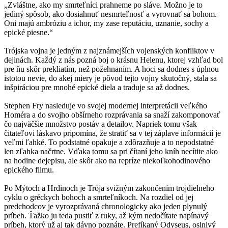
„Zvláštne, ako my smrteľníci prahneme po sláve. Možno je to
jediný spôsob, ako dosiahnuť nesmrteľnosť a vyrovnať sa bohom.
Oni majú ambróziu a ichor, my zase reputáciu, uznanie, sochy a
epické piesne.“
Trójska vojna je jedným z najznámejších vojenských konfliktov v
dejinách. Každý z nás pozná boj o krásnu Helenu, ktorej vzhľad bol
pre ňu skôr prekliatím, než požehnaním. A hoci sa dodnes s úplnou
istotou nevie, do akej miery je pôvod tejto vojny skutočný, stala sa
inšpiráciou pre mnohé epické diela a traduje sa až dodnes.
Stephen Fry nasleduje vo svojej modernej interpretácii veľkého
Homéra a do svojho obšírneho rozprávania sa snaží zakomponovať
čo najväčšie množstvo postáv a detailov. Napriek tomu však
čitateľovi láskavo pripomína, že stratiť sa v tej záplave informácií je
veľmi ľahké. To podstatné opakuje a zdôrazňuje a to nepodstatné
len zľahka načrtne. Vďaka tomu sa pri čítaní jeho kníh necítite ako
na hodine dejepisu, ale skôr ako na repríze niekoľkohodinového
epického filmu.
Po Mýtoch a Hrdinoch je Trója svižným zakončením trojdielneho
cyklu o gréckych bohoch a smrteľníkoch. Na rozdiel od jej
predchodcov je vyrozprávaná chronologicky ako jeden plynulý
príbeh. Ťažko ju teda pustiť z ruky, až kým nedočítate napínavý
príbeh, ktorý už aj tak dávno poznáte. Prefíkaný Odyseus, oslnivý