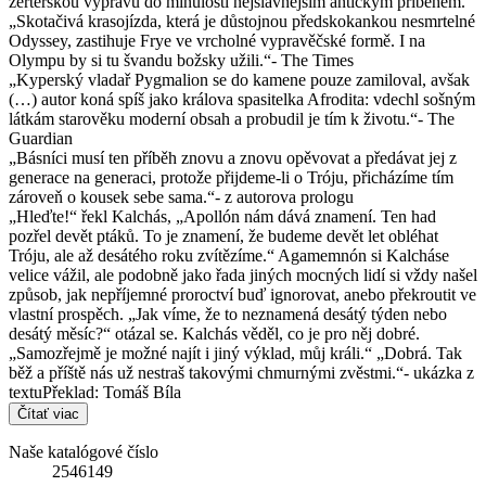
žertéřskou výpravu do minulosti nejslavnějším antickým příběhem.
„Skotačivá krasojízda, která je důstojnou předskokankou nesmrtelné
Odyssey, zastihuje Frye ve vrcholné vypravěčské formě. I na
Olympu by si tu švandu božsky užili.“- The Times
„Kyperský vladař Pygmalion se do kamene pouze zamiloval, avšak
(…) autor koná spíš jako králova spasitelka Afrodita: vdechl sošným
látkám starověku moderní obsah a probudil je tím k životu.“- The
Guardian
„Básníci musí ten příběh znovu a znovu opěvovat a předávat jej z
generace na generaci, protože přijdeme-li o Tróju, přicházíme tím
zároveň o kousek sebe sama.“- z autorova prologu
„Hleďte!“ řekl Kalchás, „Apollón nám dává znamení. Ten had
pozřel devět ptáků. To je znamení, že budeme devět let obléhat
Tróju, ale až desátého roku zvítězíme.“ Agamemnón si Kalcháse
velice vážil, ale podobně jako řada jiných mocných lidí si vždy našel
způsob, jak nepříjemné proroctví buď ignorovat, anebo překroutit ve
vlastní prospěch. „Jak víme, že to neznamená desátý týden nebo
desátý měsíc?“ otázal se. Kalchás věděl, co je pro něj dobré.
„Samozřejmě je možné najít i jiný výklad, můj králi.“ „Dobrá. Tak
běž a příště nás už nestraš takovými chmurnými zvěstmi.“- ukázka z
textuPřeklad: Tomáš Bíla
Čítať viac
Naše katalógové číslo
2546149