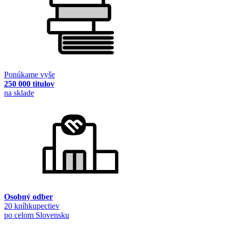
Ponúkame vyše
250 000 titulov
na sklade
Osobný odber
20 kníhkupectiev
po celom Slovensku