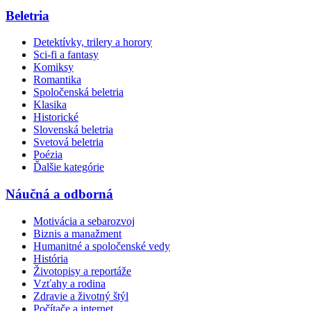
Beletria
Detektívky, trilery a horory
Sci-fi a fantasy
Komiksy
Romantika
Spoločenská beletria
Klasika
Historické
Slovenská beletria
Svetová beletria
Poézia
Ďalšie kategórie
Náučná a odborná
Motivácia a sebarozvoj
Biznis a manažment
Humanitné a spoločenské vedy
História
Životopisy a reportáže
Vzťahy a rodina
Zdravie a životný štýl
Počítače a internet