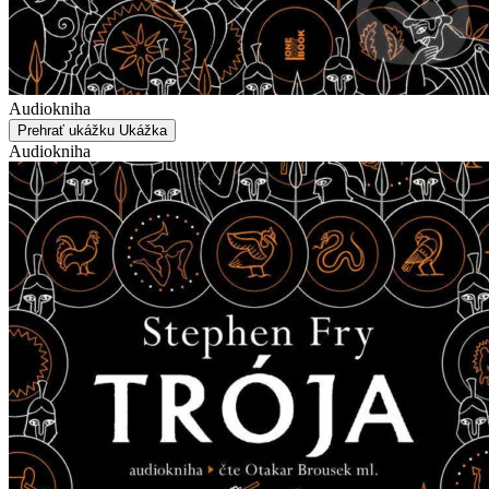
Audiokniha
Prehrať ukážku
Ukážka
Audiokniha