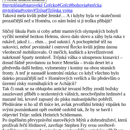
#mytológia
#staroveké Grécko
#Gréci
#bohovia
#grécka
mytológia
#vojny
#Trója
#Trójska vojna
Taková mela kvůli jedné ženské… A i kdyby byla ve skutečnosti
prozaičtější než u Homéra, co nám brání si ji trošku přibájit?
Sličný šikula Paris si coby arbitr marnivých olympských bohyň
vyčíhl neméně hezkou Helenu, slovo dalo slovo a záhy byla ruka v
rukávě, jakož i… ehm… pod suknicí. A pochopitelně též na
sukovici, neboť pevninské i ostrovní Řecko kvůli jejímu únosu
všeobecně mobilizovalo. O mečích, kudlách a krvežíznivosti
nakrknuté Sparty nemluvě. Trójská válka o uloupenou krasavici –
dosud řádně provdanou za borce Meneláa – trvala deset let a
předvedla další hrdiny, vylomeniny i koniny na obou stranách
fronty. A teď je nasnadě kontrolní otázka: co když všechno bylo
daleko prozaičtější než v Homérových verších a šlo především o
územní zisky rozmáhajících se Achájců?
Tak či onak se na obhajobu antické invazní řežby zrodil božsky
zauzlovaný příběh o nezkrotných vášních, neochvějném hrdinství a
mazané lsti, krvavě zapsaný do písku maloasijského pobřeží.
Předáváme si ho už tři tisíce let, avšak prvotřídní britský vtipálek ho
svými poznámkami opět osobitě ozdobil tak, že by se bavil i
objevitel Tróje: snílek Heinrich Schliemann.
Po úspěšném převyprávění starověkých Mýtů a dobrodružství, která
prožívali řečtí Hrdinové, završuje Stephen Fry svou osvětově-