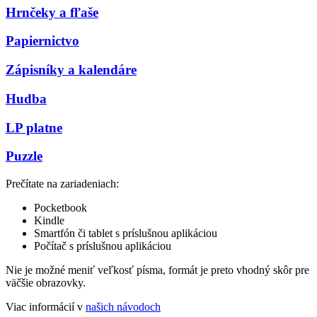
Hrnčeky a fľaše
Papiernictvo
Zápisníky a kalendáre
Hudba
LP platne
Puzzle
Prečítate na zariadeniach:
Pocketbook
Kindle
Smartfón či tablet s príslušnou aplikáciou
Počítač s príslušnou aplikáciou
Nie je možné meniť veľkosť písma, formát je preto vhodný skôr pre
väčšie obrazovky.
Viac informácií v
našich návodoch