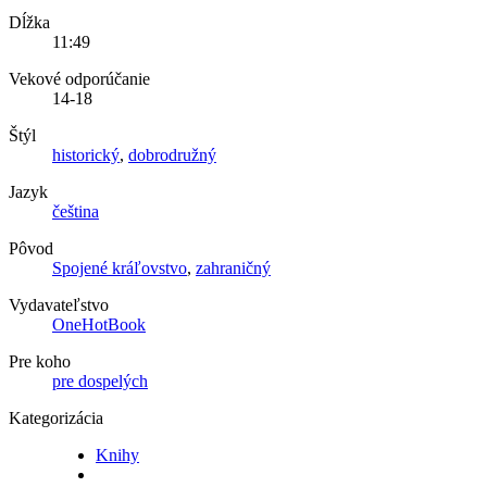
Dĺžka
11:49
Vekové odporúčanie
14-18
Štýl
historický
,
dobrodružný
Jazyk
čeština
Pôvod
Spojené kráľovstvo
,
zahraničný
Vydavateľstvo
OneHotBook
Pre koho
pre dospelých
Kategorizácia
Knihy