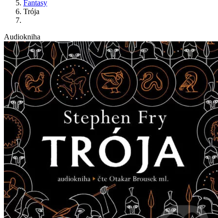
Fantasy
Trója
Audiokniha