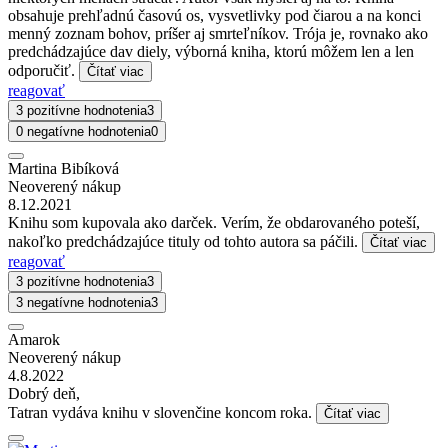
obsahuje prehľadnú časovú os, vysvetlivky pod čiarou a na konci
menný zoznam bohov, príšer aj smrteľníkov. Trója je, rovnako ako
predchádzajúce dav diely, výborná kniha, ktorú môžem len a len
odporučiť.
Čítať viac
reagovať
3 pozitívne hodnotenia
3
0 negatívne hodnotenia
0
Martina Bibíková
Neoverený nákup
8.12.2021
Knihu som kupovala ako darček. Verím, že obdarovaného poteší,
nakoľko predchádzajúce tituly od tohto autora sa páčili.
Čítať viac
reagovať
3 pozitívne hodnotenia
3
3 negatívne hodnotenia
3
Amarok
Neoverený nákup
4.8.2022
Dobrý deň,
Tatran vydáva knihu v slovenčine koncom roka.
Čítať viac