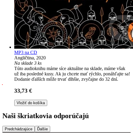
MP3 na CD
Angličtina, 2020
Na sklade 3 ks
Túto audioknihu máme síce aktuálne na sklade, máme však
už iba posledné kusy. Ak ju chcete mať rýchlo, ponáhľajte sa!
Dodanie ďalších môže trvať dlhšie, zvyčajne do 32 dní.
33,73 €
Vložiť do košíka
Naši škriatkovia odporúčajú
Predchádzajúce
Ďalšie