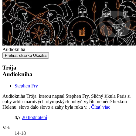
Audiokniha
Prehrať ukážku
Ukážka
Trója
Audiokniha
Stephen Fry
Audiokniha Trója, kterou napsal Stephen Fry. Sličný šikula Paris si
coby arbitr marnivých olympských bohyň vyčíhl neméně hezkou
Helenu, slovo dalo slovo a záhy byla ruka v...
Čítať viac
4,7
20 hodnotení
Vek
14-18