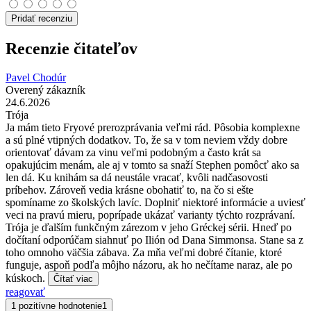
Pridať recenziu
Recenzie čitateľov
Pavel Chodúr
Overený zákazník
24.6.2026
Trója
Ja mám tieto Fryové prerozprávania veľmi rád. Pôsobia komplexne
a sú plné vtipných dodatkov. To, že sa v tom neviem vždy dobre
orientovať dávam za vinu veľmi podobným a často krát sa
opakujúcim menám, ale aj v tomto sa snaží Stephen pomôcť ako sa
len dá. Ku knihám sa dá neustále vracať, kvôli nadčasovosti
príbehov. Zároveň vedia krásne obohatiť to, na čo si ešte
spomíname zo školských lavíc. Doplniť niektoré informácie a uviesť
veci na pravú mieru, poprípade ukázať varianty týchto rozprávaní.
Trója je ďalším funkčným zárezom v jeho Gréckej sérii. Hneď po
dočítaní odporúčam siahnuť po Ilión od Dana Simmonsa. Stane sa z
toho omnoho väčšia zábava. Za mňa veľmi dobré čítanie, ktoré
funguje, aspoň podľa môjho názoru, ak ho nečítame naraz, ale po
kúskoch.
Čítať viac
reagovať
1 pozitívne hodnotenie
1