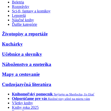
Beletria
Rozprávky
Sci-fi, fantasy a komiksy
Leporelá
Náučné knihy
Ďalšie kategórie
Životopisy a reportáže
Kuchárky
Učebnice a slovníky
Náboženstvo a ezoterika
Mapy a cestovanie
Cudzojazyčná literatúra
Knihomoľský pomocník
Spýtajte sa Sherlocka, čo čítať
Odporúčame pre vás
Knižné tipy ušité na mieru vám
Všetky knihy
Knihy roka 2025