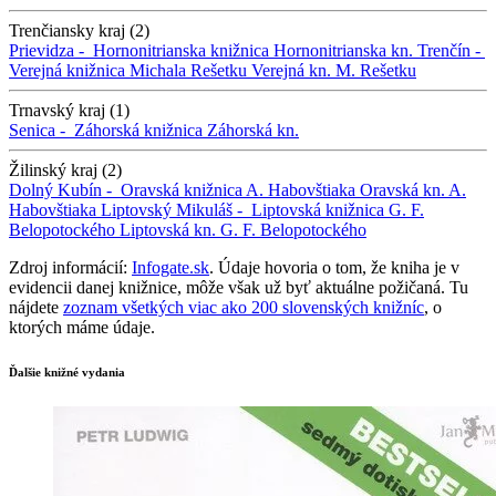
Trenčiansky kraj (2)
Prievidza -
Hornonitrianska knižnica
Hornonitrianska kn.
Trenčín -
Verejná knižnica Michala Rešetku
Verejná kn. M. Rešetku
Trnavský kraj (1)
Senica -
Záhorská knižnica
Záhorská kn.
Žilinský kraj (2)
Dolný Kubín -
Oravská knižnica A. Habovštiaka
Oravská kn. A.
Habovštiaka
Liptovský Mikuláš -
Liptovská knižnica G. F.
Belopotockého
Liptovská kn. G. F. Belopotockého
Zdroj informácií:
Infogate.sk
. Údaje hovoria o tom, že kniha je v
evidencii danej knižnice, môže však už byť aktuálne požičaná. Tu
nájdete
zoznam všetkých viac ako 200 slovenských knižníc
, o
ktorých máme údaje.
Ďalšie knižné vydania