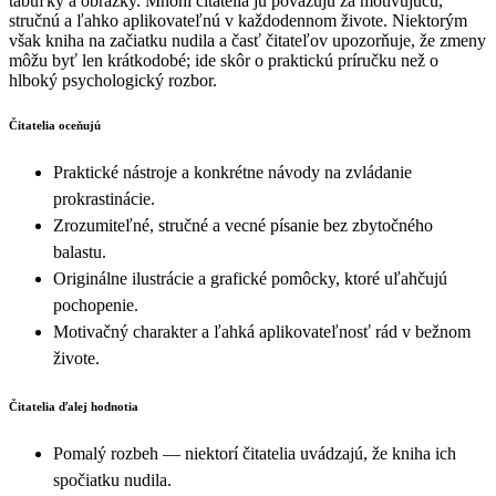
tabuľky a obrázky. Mnohí čitatelia ju považujú za motivujúcu,
stručnú a ľahko aplikovateľnú v každodennom živote. Niektorým
však kniha na začiatku nudila a časť čitateľov upozorňuje, že zmeny
môžu byť len krátkodobé; ide skôr o praktickú príručku než o
hlboký psychologický rozbor.
Čitatelia oceňujú
Praktické nástroje a konkrétne návody na zvládanie
prokrastinácie.
Zrozumiteľné, stručné a vecné písanie bez zbytočného
balastu.
Originálne ilustrácie a grafické pomôcky, ktoré uľahčujú
pochopenie.
Motivačný charakter a ľahká aplikovateľnosť rád v bežnom
živote.
Čitatelia ďalej hodnotia
Pomalý rozbeh — niektorí čitatelia uvádzajú, že kniha ich
spočiatku nudila.