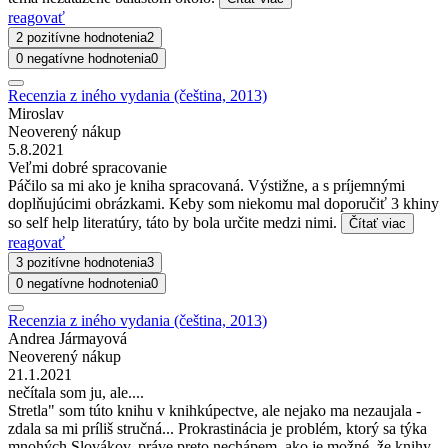
reagovať
2 pozitívne hodnotenia
2
0 negatívne hodnotenia
0
Recenzia z iného vydania (čeština, 2013)
Miroslav
Neoverený nákup
5.8.2021
Veľmi dobré spracovanie
Páčilo sa mi ako je kniha spracovaná. Výstižne, a s príjemnými
doplňujúcimi obrázkami. Keby som niekomu mal doporučiť 3 khiny
so self help literatúry, táto by bola určite medzi nimi.
Čítať viac
reagovať
3 pozitívne hodnotenia
3
0 negatívne hodnotenia
0
Recenzia z iného vydania (čeština, 2013)
Andrea Jármayová
Neoverený nákup
21.1.2021
nečítala som ju, ale....
Stretla" som túto knihu v knihkúpectve, ale nejako ma nezaujala -
zdala sa mi príliš stručná... Prokrastinácia je problém, ktorý sa týka
mnohých Slovákov, práve preto nechápem, ako je možné, že knihy