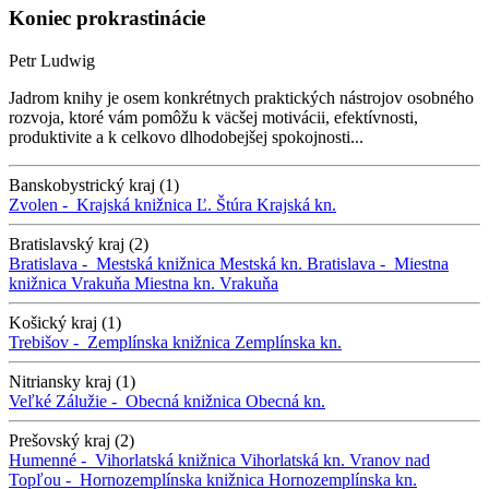
Koniec prokrastinácie
Petr Ludwig
Jadrom knihy je osem konkrétnych praktických nástrojov osobného
rozvoja, ktoré vám pomôžu k väcšej motivácii, efektívnosti,
produktivite a k celkovo dlhodobejšej spokojnosti...
Banskobystrický kraj (1)
Zvolen -
Krajská knižnica Ľ. Štúra
Krajská kn.
Bratislavský kraj (2)
Bratislava -
Mestská knižnica
Mestská kn.
Bratislava -
Miestna
knižnica Vrakuňa
Miestna kn. Vrakuňa
Košický kraj (1)
Trebišov -
Zemplínska knižnica
Zemplínska kn.
Nitriansky kraj (1)
Veľké Zálužie -
Obecná knižnica
Obecná kn.
Prešovský kraj (2)
Humenné -
Vihorlatská knižnica
Vihorlatská kn.
Vranov nad
Topľou -
Hornozemplínska knižnica
Hornozemplínska kn.