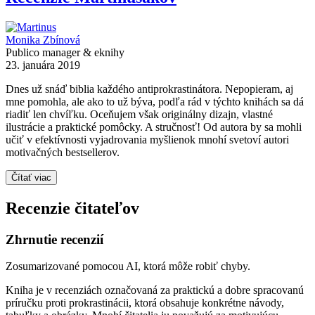
Monika Zbínová
Publico manager & eknihy
23. januára 2019
Dnes už snáď biblia každého antiprokrastinátora. Nepopieram, aj
mne pomohla, ale ako to už býva, podľa rád v týchto knihách sa dá
riadiť len chvíľku. Oceňujem však originálny dizajn, vlastné
ilustrácie a praktické pomôcky. A stručnosť! Od autora by sa mohli
učiť v efektívnosti vyjadrovania myšlienok mnohí svetoví autori
motivačných bestsellerov.
Čítať viac
Recenzie čitateľov
Zhrnutie recenzií
Zosumarizované pomocou AI, ktorá môže robiť chyby.
Kniha je v recenziách označovaná za praktickú a dobre spracovanú
príručku proti prokrastinácii, ktorá obsahuje konkrétne návody,