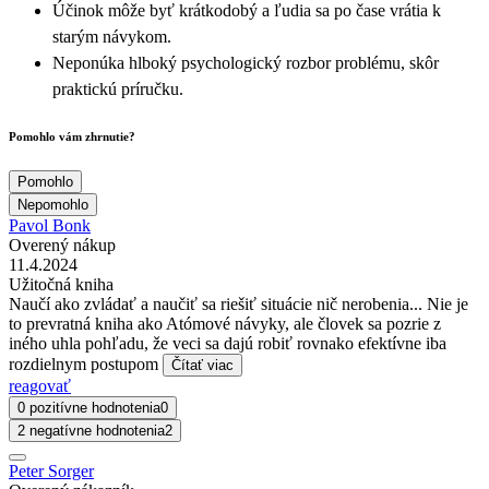
Účinok môže byť krátkodobý a ľudia sa po čase vrátia k
starým návykom.
Neponúka hlboký psychologický rozbor problému, skôr
praktickú príručku.
Pomohlo vám zhrnutie?
Pomohlo
Nepomohlo
Pavol Bonk
Overený nákup
11.4.2024
Užitočná kniha
Naučí ako zvládať a naučiť sa riešiť situácie nič nerobenia... Nie je
to prevratná kniha ako Atómové návyky, ale človek sa pozrie z
iného uhla pohľadu, že veci sa dajú robiť rovnako efektívne iba
rozdielnym postupom
Čítať viac
reagovať
0 pozitívne hodnotenia
0
2 negatívne hodnotenia
2
Peter Sorger