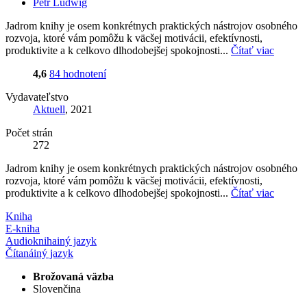
Petr Ludwig
Jadrom knihy je osem konkrétnych praktických nástrojov osobného
rozvoja, ktoré vám pomôžu k väcšej motivácii, efektívnosti,
produktivite a k celkovo dlhodobejšej spokojnosti...
Čítať viac
4,6
84 hodnotení
Vydavateľstvo
Aktuell
, 2021
Počet strán
272
Jadrom knihy je osem konkrétnych praktických nástrojov osobného
rozvoja, ktoré vám pomôžu k väcšej motivácii, efektívnosti,
produktivite a k celkovo dlhodobejšej spokojnosti...
Čítať viac
Kniha
E-kniha
Audiokniha
iný jazyk
Čítaná
iný jazyk
Brožovaná väzba
Slovenčina