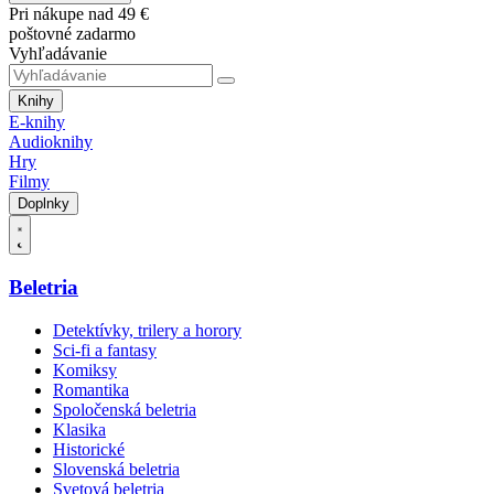
Pri nákupe nad 49 €
poštovné zadarmo
Vyhľadávanie
Knihy
E-knihy
Audioknihy
Hry
Filmy
Doplnky
Beletria
Detektívky, trilery a horory
Sci-fi a fantasy
Komiksy
Romantika
Spoločenská beletria
Klasika
Historické
Slovenská beletria
Svetová beletria