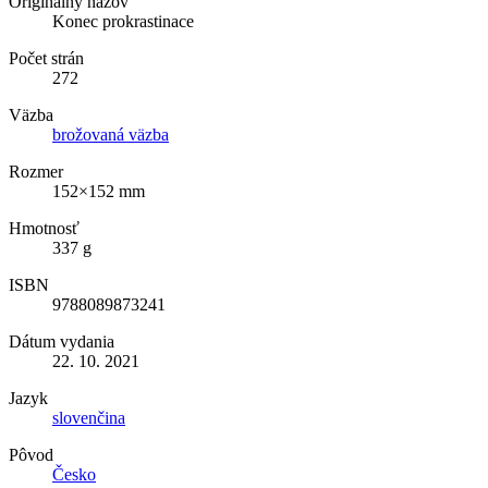
Originálny názov
Konec prokrastinace
Počet strán
272
Väzba
brožovaná väzba
Rozmer
152×152 mm
Hmotnosť
337 g
ISBN
9788089873241
Dátum vydania
22. 10. 2021
Jazyk
slovenčina
Pôvod
Česko