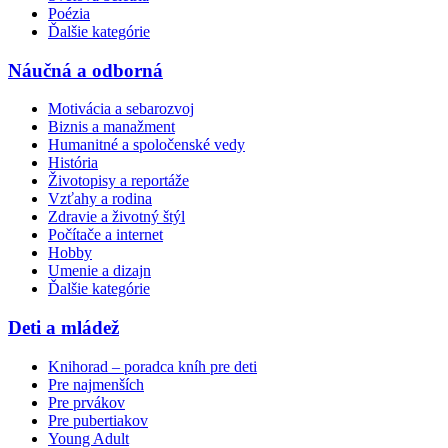
Poézia
Ďalšie kategórie
Náučná a odborná
Motivácia a sebarozvoj
Biznis a manažment
Humanitné a spoločenské vedy
História
Životopisy a reportáže
Vzťahy a rodina
Zdravie a životný štýl
Počítače a internet
Hobby
Umenie a dizajn
Ďalšie kategórie
Deti a mládež
Knihorad – poradca kníh pre deti
Pre najmenších
Pre prvákov
Pre pubertiakov
Young Adult