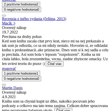
2 pozitívne hodnotenia
2
0 negatívne hodnotenia
0
Recenzia z iného vydania (čeština, 2013)
Macík :)
Overený nákup
19.7.2022
Precitana na druhy pokus
Ked som knihu zacala citat prvy krat, nieco mi na nej prekazalo a
tak som ju odlozila, co sa mi nikdy nestalo. Hovorim si, ze odkladat
knihu o prokrastinacii..ake priznacne. Dnes som si k nej sadla a celu
ju precitala. Asi som bola v lepsom "rozpolozeni". Kniha sa mi
citala lahko, bola zrozumitelna, vecna, ziadne zbytocne omacky. Uz
len uviest teoriu do praxe :)
Čítať viac
reagovať
1 pozitívne hodnotenie
1
0 negatívne hodnotenia
0
Martin Danis
Overený nákup
4.9.2021
Knihu som sa chystal kupit uz dlho, nakolko pocuvam jeho
podcasty a celkovo ma tato tema zaujma. Celkom dobre spracovana
tema nezatazene balastom okolo.
Čítať viac