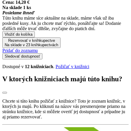
Cena:
14,20 €
Na sklade 1 ks
Posielame ihneď
Túto knihu máme síce aktuálne na sklade, máme však už iba
posledné kusy. Ak ju chcete mať rýchlo, ponáhľajte sa! Dodanie
ďalších môže trvať dlhšie, zvyčajne do piatich dní.
Vložiť do košíka
Rezervovať v kníhkupectve
Na sklade v 23 kníhkupectvách
Pridať do zoznamu
Sledovať dostupnosť
Dostupné v
12 knižniciach
.
Požičať v knižnici
V ktorých knižniciach majú túto knihu?
Chcete si túto knihu požičať z knižnice? Toto je zoznam knižníc, v
ktorých ju majú. Po kliknutí na názov vás presmerujeme priamo na
stránku knižnice, kde si môžete overiť jej dostupnosť a prípadne ju
aj priamo rezervovať.