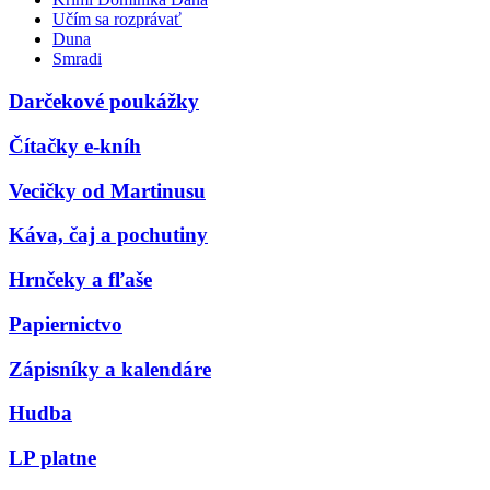
Učím sa rozprávať
Duna
Smradi
Darčekové poukážky
Čítačky e-kníh
Vecičky od Martinusu
Káva, čaj a pochutiny
Hrnčeky a fľaše
Papiernictvo
Zápisníky a kalendáre
Hudba
LP platne