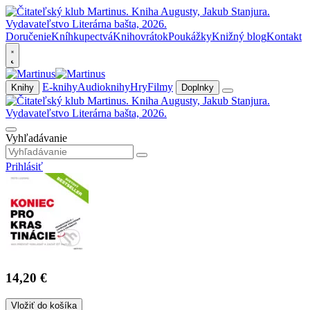
Doručenie
Kníhkupectvá
Knihovrátok
Poukážky
Knižný blog
Kontakt
E-knihy
Audioknihy
Hry
Filmy
Knihy
Doplnky
Vyhľadávanie
Prihlásiť
14,20 €
Vložiť do košíka