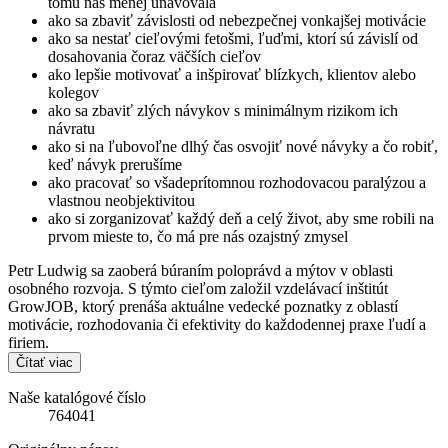
tomu nás menej unavovala
ako sa zbaviť závislosti od nebezpečnej vonkajšej motivácie
ako sa nestať cieľovými fetošmi, ľuďmi, ktorí sú závislí od
dosahovania čoraz väčších cieľov
ako lepšie motivovať a inšpirovať blízkych, klientov alebo
kolegov
ako sa zbaviť zlých návykov s minimálnym rizikom ich
návratu
ako si na ľubovoľne dlhý čas osvojiť nové návyky a čo robiť,
keď návyk prerušíme
ako pracovať so všadeprítomnou rozhodovacou paralýzou a
vlastnou neobjektivitou
ako si zorganizovať každý deň a celý život, aby sme robili na
prvom mieste to, čo má pre nás ozajstný zmysel
Petr Ludwig sa zaoberá búraním poloprávd a mýtov v oblasti
osobného rozvoja. S týmto cieľom založil vzdelávací inštitút
GrowJOB, ktorý prenáša aktuálne vedecké poznatky z oblastí
motivácie, rozhodovania či efektivity do každodennej praxe ľudí a
firiem.
Čítať viac
Naše katalógové číslo
764041