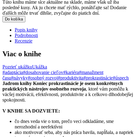
Túto knihu máme síce aktuálne na sklade, máme však už iba
posledné kusy. Ak ju chcete mať rýchlo, ponáhľajte sa! Dodanie
ďalších môže trvať dlhšie, zvyčajne do piatich dní.
Do košíka
Popis knihy
Podrobnosti
Recenzie
Viac o knihe
Pozrieť ukážku
Ukážka
#adaptácia
#dosahovanie cieľov
#kariéra
#manažment
času
#návyky
#osobný rozvoj
#produktivita
#prokrastinácie
#úspech
Jadrom knihy Koniec prokrastinácie je osem konkrétnych
praktických nástrojov osobného rozvoja
, ktoré vám pomôžu k
väcšej motivácii, efektívnosti, produktivite a k celkovo dlhodobejšej
spokojnosti.
V KNIHE SA DOZVIETE:
čo dnes veda vie o tom, prečo veci odkladáme, sme
nerozhodní a neefektívni
ako motivovať seba, aby nás práca bavila, napĺňala, a napriek