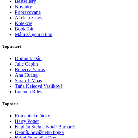
Bestsellery
Novinky
Pripravované
Akcie a zľavy
Kolekcie
BookTok
Mám záujem o titul
Top autori
Dominik Dán
Julie Caplin
Rebecca Yarros
Ana Huang
Sarah J. Maas
Táňa Keleová Vasilková
Lucinda Riley
Top série
Romantické úteky
Harry Potter
Kapitán Stein a Notár Barbarič
Denník odvážneho bojka
Krimi Dominika Dána