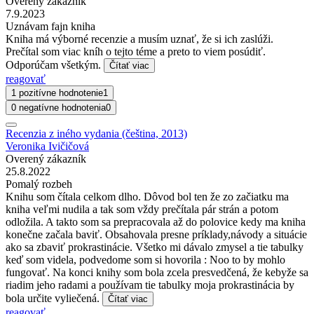
Overený zákazník
7.9.2023
Uznávam fajn kniha
Kniha má výborné recenzie a musím uznať, že si ich zaslúži.
Prečítal som viac kníh o tejto téme a preto to viem posúdiť.
Odporúčam všetkým.
Čítať viac
reagovať
1 pozitívne hodnotenie
1
0 negatívne hodnotenia
0
Recenzia z iného vydania (čeština, 2013)
Veronika Ivičičová
Overený zákazník
25.8.2022
Pomalý rozbeh
Knihu som čítala celkom dlho. Dôvod bol ten že zo začiatku ma
kniha veľmi nudila a tak som vždy prečítala pár strán a potom
odložila. A takto som sa prepracovala až do polovice kedy ma kniha
konečne začala baviť. Obsahovala presne príklady,návody a situácie
ako sa zbaviť prokrastinácie. Všetko mi dávalo zmysel a tie tabulky
keď som videla, podvedome som si hovorila : Noo to by mohlo
fungovať. Na konci knihy som bola zcela presvedčená, že kebyže sa
riadim jeho radami a používam tie tabulky moja prokrastinácia by
bola určite vyliečená.
Čítať viac
reagovať