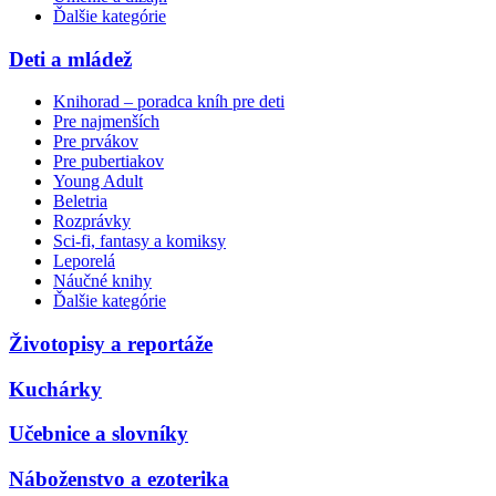
Ďalšie kategórie
Deti a mládež
Knihorad – poradca kníh pre deti
Pre najmenších
Pre prvákov
Pre pubertiakov
Young Adult
Beletria
Rozprávky
Sci-fi, fantasy a komiksy
Leporelá
Náučné knihy
Ďalšie kategórie
Životopisy a reportáže
Kuchárky
Učebnice a slovníky
Náboženstvo a ezoterika