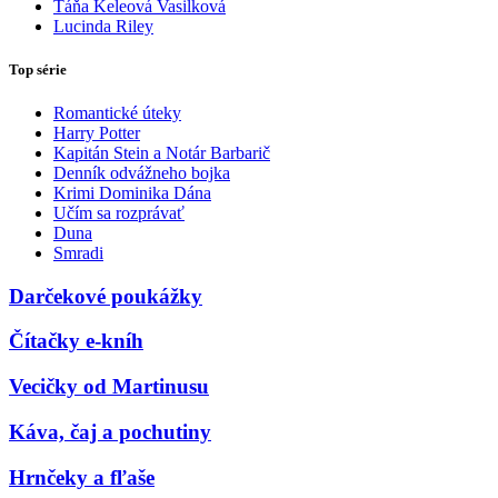
Táňa Keleová Vasilková
Lucinda Riley
Top série
Romantické úteky
Harry Potter
Kapitán Stein a Notár Barbarič
Denník odvážneho bojka
Krimi Dominika Dána
Učím sa rozprávať
Duna
Smradi
Darčekové poukážky
Čítačky e-kníh
Vecičky od Martinusu
Káva, čaj a pochutiny
Hrnčeky a fľaše