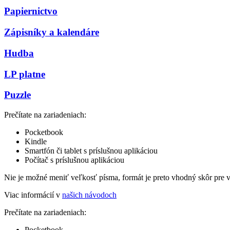
Papiernictvo
Zápisníky a kalendáre
Hudba
LP platne
Puzzle
Prečítate na zariadeniach:
Pocketbook
Kindle
Smartfón či tablet s príslušnou aplikáciou
Počítač s príslušnou aplikáciou
Nie je možné meniť veľkosť písma, formát je preto vhodný skôr pre 
Viac informácií v
našich návodoch
Prečítate na zariadeniach:
Pocketbook