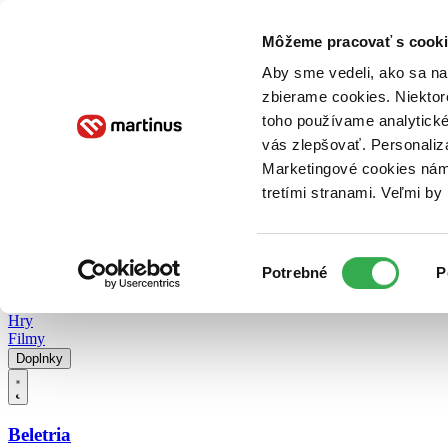
Doručenie
Kníhkupectvá
Knihovrátok
Poukážky
Knižný blog
Kontakt
Môžeme pracovať s cooki
Aby sme vedeli, ako sa na 
zbierame cookies. Niektor
E-knihy
Audioknihy
Hry
Filmy
Knihy
Doplnky
toho používame analytické
vás zlepšovať. Personaliz
Vyhľadávanie
Marketingové cookies nám 
tretími stranami. Veľmi b
Prihlásiť
Vyhľadávanie
Výber
Knihy
Potrebné
P
súhlasu
E-knihy
Audioknihy
Hry
Filmy
Doplnky
Beletria