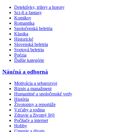
Detektívky, trilery a horory
Sci-fi a fantasy
Komiksy
Romantika
Spoločenská beletria
Klasika
Historické
Slovenská beletria
Svetová beletria
Poézia
Ďalšie kategórie
Náučná a odborná
Motivácia a sebarozvoj
Biznis a manažment
Humanitné a spoločenské vedy
História
Životopisy a reportáže
Vzťahy a rodina
Zdravie a životný štýl
Počítače a internet
Hobby
Umenie a dizajn