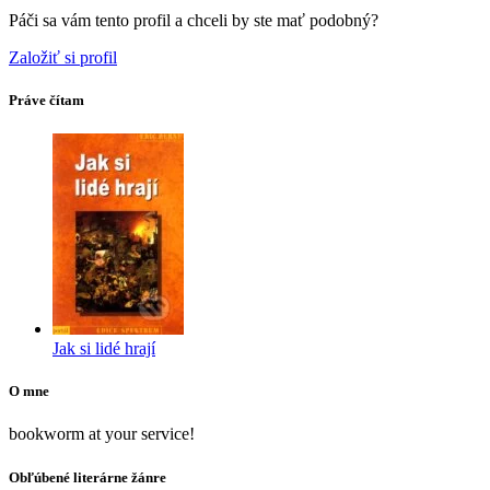
Páči sa vám tento profil a chceli by ste mať podobný?
Založiť si profil
Práve čítam
Jak si lidé hrají
O mne
bookworm at your service!
Obľúbené literárne žánre