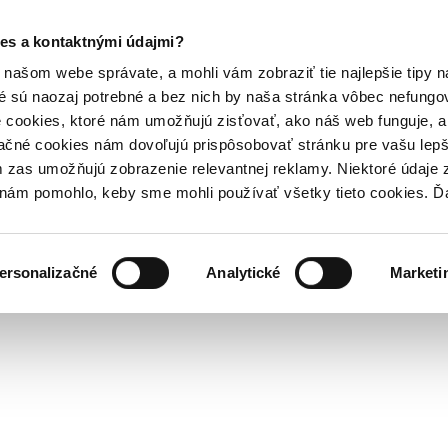
es a kontaktnými údajmi?
našom webe správate, a mohli vám zobraziť tie najlepšie tipy n
é sú naozaj potrebné a bez nich by naša stránka vôbec nefung
 cookies, ktoré nám umožňujú zisťovať, ako náš web funguje, a 
ačné cookies nám dovoľujú prispôsobovať stránku pre vašu lepši
zas umožňujú zobrazenie relevantnej reklamy. Niektoré údaje z
y nám pomohlo, keby sme mohli používať všetky tieto cookies. 
ersonalizačné
Analytické
Marketi