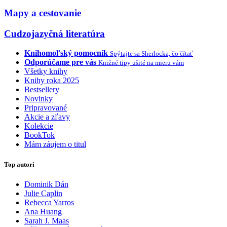
Mapy a cestovanie
Cudzojazyčná literatúra
Knihomoľský pomocník
Spýtajte sa Sherlocka, čo čítať
Odporúčame pre vás
Knižné tipy ušité na mieru vám
Všetky knihy
Knihy roka 2025
Bestsellery
Novinky
Pripravované
Akcie a zľavy
Kolekcie
BookTok
Mám záujem o titul
Top autori
Dominik Dán
Julie Caplin
Rebecca Yarros
Ana Huang
Sarah J. Maas