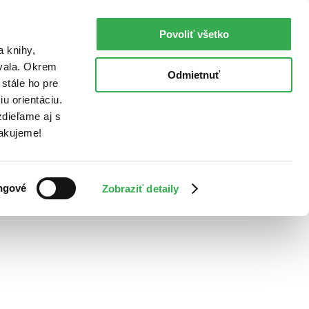
Povoliť všetko
a knihy,
ovala. Okrem
Odmietnuť
stále ho pre
u orientáciu.
dieľame aj s
Ďakujeme!
ngové
Zobraziť detaily