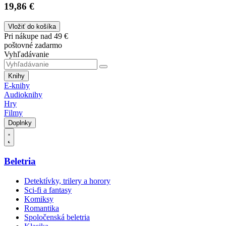
19,86 €
Vložiť do košíka
Pri nákupe nad 49 €
poštovné zadarmo
Vyhľadávanie
Knihy
E-knihy
Audioknihy
Hry
Filmy
Doplnky
Beletria
Detektívky, trilery a horory
Sci-fi a fantasy
Komiksy
Romantika
Spoločenská beletria