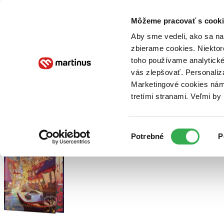
Doručenie
Kníhkupectvá
Knihovrátok
Poukážky
Knižný blog
Kontakt
Môžeme pracovať s cooki
Aby sme vedeli, ako sa na 
zbierame cookies. Niektor
E-knihy
Audioknihy
Hry
Filmy
Knihy
Doplnky
toho používame analytické
vás zlepšovať. Personaliz
Vyhľadávanie
Marketingové cookies nám 
tretími stranami. Veľmi b
Prihlásiť
Výber
Potrebné
P
súhlasu