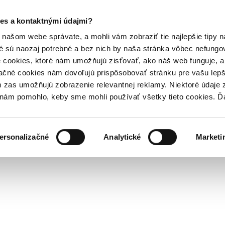
es a kontaktnými údajmi?
našom webe správate, a mohli vám zobraziť tie najlepšie tipy n
é sú naozaj potrebné a bez nich by naša stránka vôbec nefung
 cookies, ktoré nám umožňujú zisťovať, ako náš web funguje, a 
ačné cookies nám dovoľujú prispôsobovať stránku pre vašu lepši
zas umožňujú zobrazenie relevantnej reklamy. Niektoré údaje z
y nám pomohlo, keby sme mohli používať všetky tieto cookies. 
ersonalizačné
Analytické
Marketi