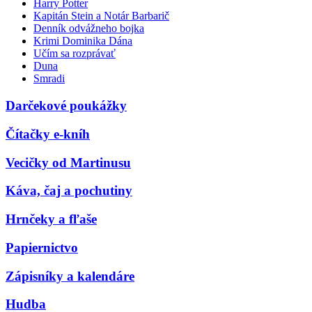
Harry Potter
Kapitán Stein a Notár Barbarič
Denník odvážneho bojka
Krimi Dominika Dána
Učím sa rozprávať
Duna
Smradi
Darčekové poukážky
Čítačky e-kníh
Vecičky od Martinusu
Káva, čaj a pochutiny
Hrnčeky a fľaše
Papiernictvo
Zápisníky a kalendáre
Hudba