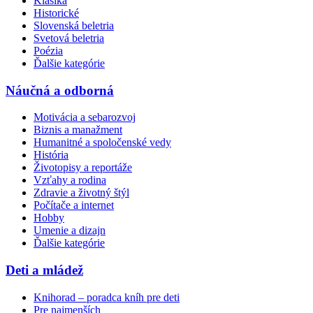
Klasika
Historické
Slovenská beletria
Svetová beletria
Poézia
Ďalšie kategórie
Náučná a odborná
Motivácia a sebarozvoj
Biznis a manažment
Humanitné a spoločenské vedy
História
Životopisy a reportáže
Vzťahy a rodina
Zdravie a životný štýl
Počítače a internet
Hobby
Umenie a dizajn
Ďalšie kategórie
Deti a mládež
Knihorad – poradca kníh pre deti
Pre najmenších