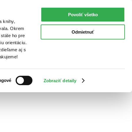
Povoliť všetko
a knihy,
ovala. Okrem
Odmietnuť
stále ho pre
u orientáciu.
dieľame aj s
Ďakujeme!
ngové
Zobraziť detaily