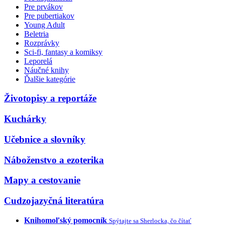
Pre prvákov
Pre pubertiakov
Young Adult
Beletria
Rozprávky
Sci-fi, fantasy a komiksy
Leporelá
Náučné knihy
Ďalšie kategórie
Životopisy a reportáže
Kuchárky
Učebnice a slovníky
Náboženstvo a ezoterika
Mapy a cestovanie
Cudzojazyčná literatúra
Knihomoľský pomocník
Spýtajte sa Sherlocka, čo čítať