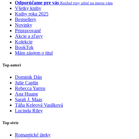
Odporúčame pre vás
Knižné tipy ušité na mieru vám
Všetky knihy
Knihy roka 2025
Bestsellery
Novinky
Pripravované
Akcie a zľavy
Kolekcie
BookTok
Mám záujem o titul
Top autori
Dominik Dán
Julie Caplin
Rebecca Yarros
Ana Huang
Sarah J. Maas
Táňa Keleová Vasilková
Lucinda Riley
Top série
Romantické úteky