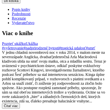
Do košíka
Popis knihy
Podrobnosti
Recenzie
Vydavateľstvo
Viac o knihe
Pozrieť ukážku
Ukážka
#vyšetrovanie
#nadprirodzené bytosti
#tragická udalosť
#smrť
V jednu chladnú novembrovú noc v roku 2014, v malom meste na
severozápade Anglicka, dvadsaťjedenročná Arla Macleodová
kladivom ubila na smrť svoju matku, otca a mladšiu sestru. Teraz je
uväznená v psychiatrickom ústave, odkiaľ poskytne exkluzívny
rozhovor Scottovi Kingovi, investigatívnemu žurnalistovi, ktorého
podcast Šesť príbehov sa stal internetovou senzáciou. Kinga úplne
pohltí komplikovaný prípad, v rozhovoroch s piatimi svedkami a s
Arlou sa snaží zistiť, či zníženie jej zodpovednosti za zločin bolo
správne. Ako postupne rozpletá zamotané príbehy, spozoruje, že
sám sa stal obeťou internetových trollov a vydierania. Ocitne sa vo
svete zakázaných „hier“ a záhadných čiernookých detí, ktorých
existencia, zdá sa, ďaleko presahuje halucinácie vrahyne...
Čítať viac