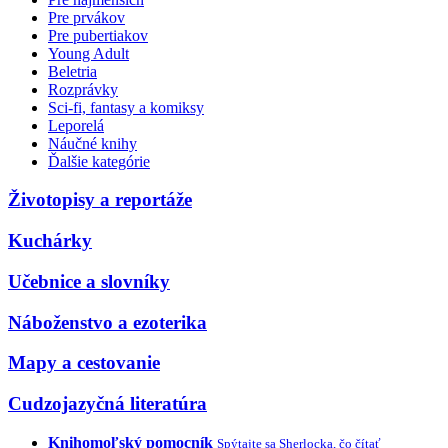
Pre prvákov
Pre pubertiakov
Young Adult
Beletria
Rozprávky
Sci-fi, fantasy a komiksy
Leporelá
Náučné knihy
Ďalšie kategórie
Životopisy a reportáže
Kuchárky
Učebnice a slovníky
Náboženstvo a ezoterika
Mapy a cestovanie
Cudzojazyčná literatúra
Knihomoľský pomocník
Spýtajte sa Sherlocka, čo čítať