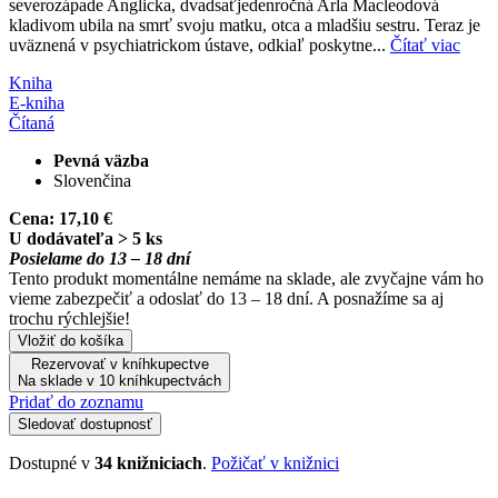
severozápade Anglicka, dvadsaťjedenročná Arla Macleodová
kladivom ubila na smrť svoju matku, otca a mladšiu sestru. Teraz je
uväznená v psychiatrickom ústave, odkiaľ poskytne...
Čítať viac
Kniha
E-kniha
Čítaná
Pevná väzba
Slovenčina
Cena:
17,10 €
U dodávateľa > 5 ks
Posielame do 13 – 18 dní
Tento produkt momentálne nemáme na sklade, ale zvyčajne vám ho
vieme zabezpečiť a odoslať do 13 – 18 dní. A posnažíme sa aj
trochu rýchlejšie!
Vložiť do košíka
Rezervovať v kníhkupectve
Na sklade v 10 kníhkupectvách
Pridať do zoznamu
Sledovať dostupnosť
Dostupné v
34 knižniciach
.
Požičať v knižnici