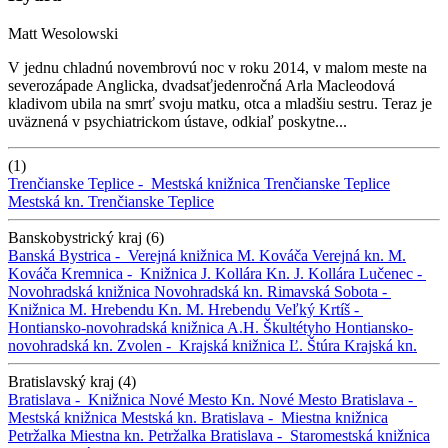
Matt Wesolowski
V jednu chladnú novembrovú noc v roku 2014, v malom meste na
severozápade Anglicka, dvadsaťjedenročná Arla Macleodová
kladivom ubila na smrť svoju matku, otca a mladšiu sestru. Teraz je
uväznená v psychiatrickom ústave, odkiaľ poskytne...
(1)
Trenčianske Teplice -
Mestská knižnica Trenčianske Teplice
Mestská kn. Trenčianske Teplice
Banskobystrický kraj (6)
Banská Bystrica -
Verejná knižnica M. Kováča
Verejná kn. M.
Kováča
Kremnica -
Knižnica J. Kollára
Kn. J. Kollára
Lučenec -
Novohradská knižnica
Novohradská kn.
Rimavská Sobota -
Knižnica M. Hrebendu
Kn. M. Hrebendu
Veľký Krtíš -
Hontiansko-novohradská knižnica A.H. Škultétyho
Hontiansko-
novohradská kn.
Zvolen -
Krajská knižnica Ľ. Štúra
Krajská kn.
Bratislavský kraj (4)
Bratislava -
Knižnica Nové Mesto
Kn. Nové Mesto
Bratislava -
Mestská knižnica
Mestská kn.
Bratislava -
Miestna knižnica
Petržalka
Miestna kn. Petržalka
Bratislava -
Staromestská knižnica