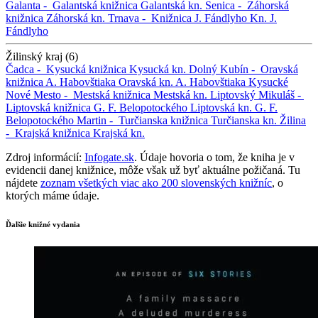
Galanta -
Galantská knižnica
Galantská kn.
Senica -
Záhorská
knižnica
Záhorská kn.
Trnava -
Knižnica J. Fándlyho
Kn. J.
Fándlyho
Žilinský kraj (6)
Čadca -
Kysucká knižnica
Kysucká kn.
Dolný Kubín -
Oravská
knižnica A. Habovštiaka
Oravská kn. A. Habovštiaka
Kysucké
Nové Mesto -
Mestská knižnica
Mestská kn.
Liptovský Mikuláš -
Liptovská knižnica G. F. Belopotockého
Liptovská kn. G. F.
Belopotockého
Martin -
Turčianska knižnica
Turčianska kn.
Žilina
-
Krajská knižnica
Krajská kn.
Zdroj informácií:
Infogate.sk
. Údaje hovoria o tom, že kniha je v
evidencii danej knižnice, môže však už byť aktuálne požičaná. Tu
nájdete
zoznam všetkých viac ako 200 slovenských knižníc
, o
ktorých máme údaje.
Ďalšie knižné vydania