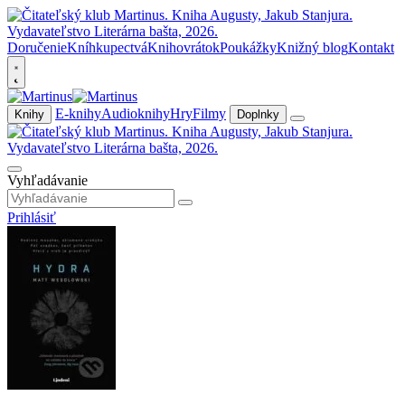
Doručenie
Kníhkupectvá
Knihovrátok
Poukážky
Knižný blog
Kontakt
E-knihy
Audioknihy
Hry
Filmy
Knihy
Doplnky
Vyhľadávanie
Prihlásiť