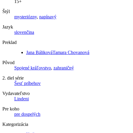
15+
Štýl
mysteriózny
,
napínavý
Jazyk
slovenčina
Preklad
Jana BálikováTamara Chovanová
Pôvod
Spojené kráľovstvo
,
zahraničný
2. diel série
Šesť príbehov
Vydavateľstvo
Lindeni
Pre koho
pre dospelých
Kategorizácia