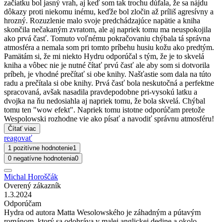
začiatku bol jasný vrah, aj keď som tak trochu dúfala, že sa nájdu
dôkazy proti niekomu inému, keďže bol zločin až príliš agresívny a
hrozný. Rozuzlenie malo svoje predchádzajúce napätie a kniha
skončila nečakaným zvratom, ale aj napriek tomu ma neuspokojila
ako prvá časť. Tomuto voľnému pokračovaniu chýbala tá správna
atmosféra a nemala som pri tomto príbehu husiu kožu ako predtým.
Pamätám si, že mi niekto Hydru odporúčal s tým, že je to skvelá
kniha a vôbec nie je nutné čítať prvú časť ale aby som si dotvorila
príbeh, je vhodné prečítať si obe knihy. Našťastie som dala na túto
radu a prečítala si obe knihy. Prvá časť bola neskutočná a perfektne
spracovaná, avšak nasadila pravdepodobne pri-vysokú latku a
dvojka na ňu nedosiahla aj napriek tomu, že bola skvelá. Chýbal
tomu ten "wow efekt". Napriek tomu istotne odporúčam pretože
Wespolowski rozhodne vie ako písať a navodiť správnu atmosféru!
Čítať viac
reagovať
1 pozitívne hodnotenie
1
0 negatívne hodnotenia
0
Michal Horoščák
Overený zákazník
1.3.2024
Odporúčam
Hydra od autora Matta Wesolowského je záhadným a pútavým
románom, ktorý sa odohráva v malej anglickej dedine a okolo