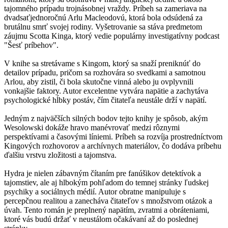
tajomného prípadu trojnásobnej vraždy. Príbeh sa zameriava na
dvadsaťjednoročnú Arlu Macleodovú, ktorá bola odsúdená za
brutálnu smrť svojej rodiny. Vyšetrovanie sa stáva predmetom
záujmu Scotta Kinga, ktorý vedie populárny investigatívny podcast
"Šesť príbehov".
V knihe sa stretávame s Kingom, ktorý sa snaží preniknúť do
detailov prípadu, pričom sa rozhovára so svedkami a samotnou
Arlou, aby zistil, či bola skutočne vinná alebo ju ovplyvnili
vonkajšie faktory. Autor excelentne vytvára napätie a zachytáva
psychologické hĺbky postáv, čím čitateľa neustále drží v napätí.
Jedným z najväčších silných bodov tejto knihy je spôsob, akým
Wesolowski dokáže hravo manévrovať medzi rôznymi
perspektívami a časovými líniemi. Príbeh sa rozvíja prostredníctvom
Kingových rozhovorov a archívnych materiálov, čo dodáva príbehu
ďalšiu vrstvu zložitosti a tajomstva.
Hydra je nielen zábavným čítaním pre fanúšikov detektívok a
tajomstiev, ale aj hlbokým pohľadom do temnej stránky ľudskej
psychiky a sociálnych médií. Autor obratne manipuluje s
percepčnou realitou a zanecháva čitateľov s množstvom otázok a
úvah. Tento román je preplnený napätím, zvratmi a obráteniami,
ktoré vás budú držať v neustálom očakávaní až do poslednej