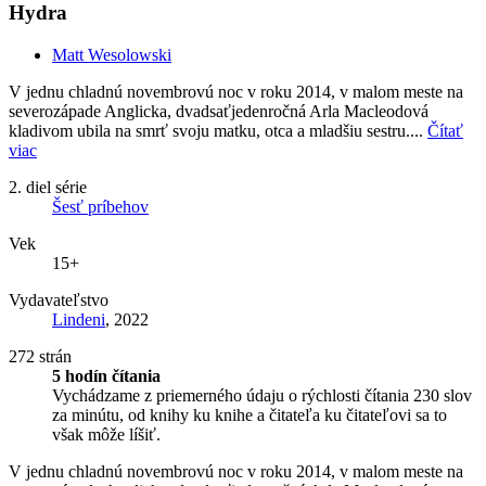
Hydra
Matt Wesolowski
V jednu chladnú novembrovú noc v roku 2014, v malom meste na
severozápade Anglicka, dvadsaťjedenročná Arla Macleodová
kladivom ubila na smrť svoju matku, otca a mladšiu sestru....
Čítať
viac
2. diel série
Šesť príbehov
Vek
15+
Vydavateľstvo
Lindeni
, 2022
272 strán
5 hodín čítania
Vychádzame z priemerného údaju o rýchlosti čítania 230 slov
za minútu, od knihy ku knihe a čitateľa ku čitateľovi sa to
však môže líšiť.
V jednu chladnú novembrovú noc v roku 2014, v malom meste na