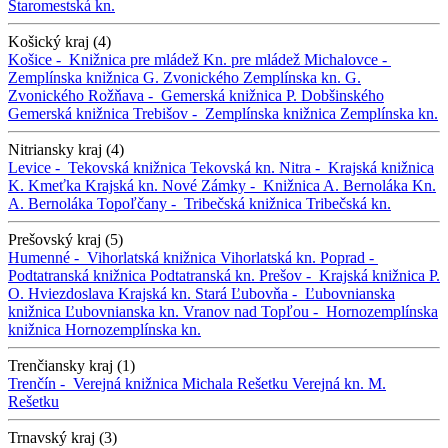
Staromestská kn.
Košický kraj (4)
Košice -
Knižnica pre mládež
Kn. pre mládež
Michalovce -
Zemplínska knižnica G. Zvonického
Zemplínska kn. G.
Zvonického
Rožňava -
Gemerská knižnica P. Dobšinského
Gemerská knižnica
Trebišov -
Zemplínska knižnica
Zemplínska kn.
Nitriansky kraj (4)
Levice -
Tekovská knižnica
Tekovská kn.
Nitra -
Krajská knižnica
K. Kmeťka
Krajská kn.
Nové Zámky -
Knižnica A. Bernoláka
Kn.
A. Bernoláka
Topoľčany -
Tribečská knižnica
Tribečská kn.
Prešovský kraj (5)
Humenné -
Vihorlatská knižnica
Vihorlatská kn.
Poprad -
Podtatranská knižnica
Podtatranská kn.
Prešov -
Krajská knižnica P.
O. Hviezdoslava
Krajská kn.
Stará Ľubovňa -
Ľubovnianska
knižnica
Ľubovnianska kn.
Vranov nad Topľou -
Hornozemplínska
knižnica
Hornozemplínska kn.
Trenčiansky kraj (1)
Trenčín -
Verejná knižnica Michala Rešetku
Verejná kn. M.
Rešetku
Trnavský kraj (3)