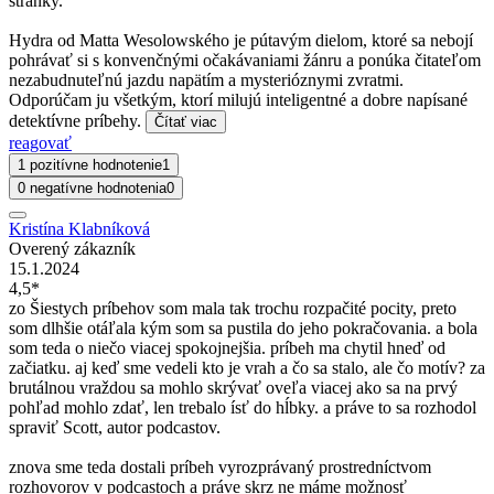
stránky.
Hydra od Matta Wesolowského je pútavým dielom, ktoré sa nebojí
pohrávať si s konvenčnými očakávaniami žánru a ponúka čitateľom
nezabudnuteľnú jazdu napätím a mysterióznymi zvratmi.
Odporúčam ju všetkým, ktorí milujú inteligentné a dobre napísané
detektívne príbehy.
Čítať viac
reagovať
1 pozitívne hodnotenie
1
0 negatívne hodnotenia
0
Kristína Klabníková
Overený zákazník
15.1.2024
4,5*
zo Šiestych príbehov som mala tak trochu rozpačité pocity, preto
som dlhšie otáľala kým som sa pustila do jeho pokračovania. a bola
som teda o niečo viacej spokojnejšia. príbeh ma chytil hneď od
začiatku. aj keď sme vedeli kto je vrah a čo sa stalo, ale čo motív? za
brutálnou vraždou sa mohlo skrývať oveľa viacej ako sa na prvý
pohľad mohlo zdať, len trebalo ísť do hĺbky. a práve to sa rozhodol
spraviť Scott, autor podcastov.
znova sme teda dostali príbeh vyrozprávaný prostredníctvom
rozhovorov v podcastoch a práve skrz ne máme možnosť