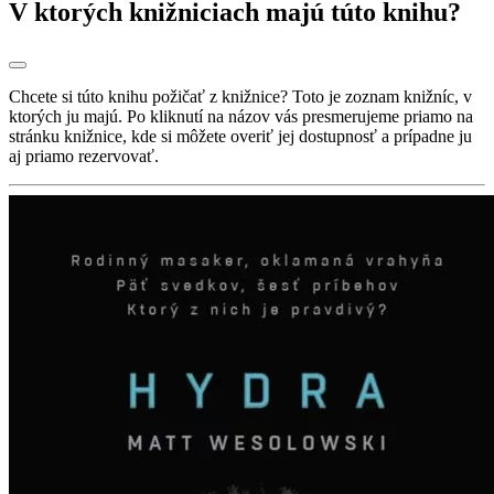
V ktorých knižniciach majú túto knihu?
Chcete si túto knihu požičať z knižnice? Toto je zoznam knižníc, v
ktorých ju majú. Po kliknutí na názov vás presmerujeme priamo na
stránku knižnice, kde si môžete overiť jej dostupnosť a prípadne ju
aj priamo rezervovať.