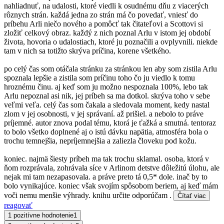
nahliadnuť, na udalosti, ktoré viedli k osudnému dňu z viacerých
rôznych strán. každá jedna zo strán má čo povedať, vniesť do
príbehu Arli niečo nového a pomôcť tak čitateľovi a Scottovi si
zložiť celkový obraz. každý z nich poznal Arlu v istom jej období
života, hovoria o udalostiach, ktoré ju poznačili a ovplyvnili. niekde
tam v nich sa totižto skrýva príčina, korene všetkého.
po celý čas som otáčala stránku za stránkou len aby som zistila Arlu
spoznala lepšie a zistila som príčinu toho čo ju viedlo k tomu
hroznému činu. aj keď som ju možno nespoznala 100%, lebo tak
Arlu nepoznal asi nik, jej príbeh sa ma dotkol. skrýva toho v sebe
veľmi veľa. celý čas som čakala a sledovala moment, kedy nastal
zlom v jej osobnosti, v jej správaní. až prišiel. a nebolo to práve
príjemné. autor znova podal tému, ktorá je ťažká a smutná. tentoraz
to bolo všetko doplnené aj o istú dávku napätia, atmosféra bola o
trochu temnejšia, nepríjemnejšia a zaliezla človeku pod kožu.
koniec. najmä šiesty príbeh ma tak trochu sklamal. osoba, ktorá v
ňom rozprávala, zohrávala síce v Arlinom detstve dôležitú úlohu, ale
nejak mi tam nezapasovala. a práve preto tá 0,5* dole. inač by to
bolo vynikajúce. koniec však svojím spôsobom beriem, aj keď mám
voči nemu menšie výhrady. knihu určite odporúčam .
Čítať viac
reagovať
1 pozitívne hodnotenie
1