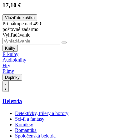
17,10 €
Vložiť do košíka
Pri nákupe nad 49 €
poštovné zadarmo
Vyhľadávanie
Knihy
E-knihy
Audioknihy
Hry
Filmy
Doplnky
Beletria
Detektívky, trilery a horory
Sci-fi a fantasy
Komiksy
Romantika
Spoločenská beletria