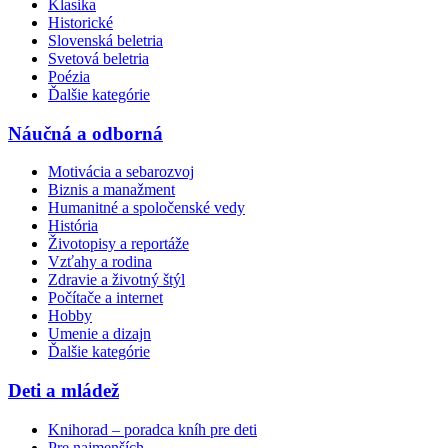
Klasika
Historické
Slovenská beletria
Svetová beletria
Poézia
Ďalšie kategórie
Náučná a odborná
Motivácia a sebarozvoj
Biznis a manažment
Humanitné a spoločenské vedy
História
Životopisy a reportáže
Vzťahy a rodina
Zdravie a životný štýl
Počítače a internet
Hobby
Umenie a dizajn
Ďalšie kategórie
Deti a mládež
Knihorad – poradca kníh pre deti
Pre najmenších