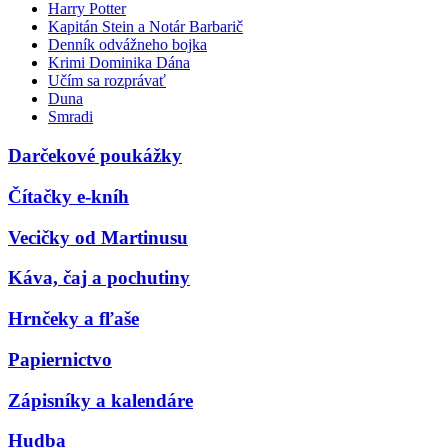
Harry Potter
Kapitán Stein a Notár Barbarič
Denník odvážneho bojka
Krimi Dominika Dána
Učím sa rozprávať
Duna
Smradi
Darčekové poukážky
Čítačky e-kníh
Vecičky od Martinusu
Káva, čaj a pochutiny
Hrnčeky a fľaše
Papiernictvo
Zápisníky a kalendáre
Hudba