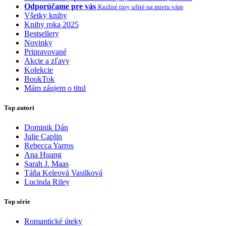
Odporúčame pre vás
Knižné tipy ušité na mieru vám
Všetky knihy
Knihy roka 2025
Bestsellery
Novinky
Pripravované
Akcie a zľavy
Kolekcie
BookTok
Mám záujem o titul
Top autori
Dominik Dán
Julie Caplin
Rebecca Yarros
Ana Huang
Sarah J. Maas
Táňa Keleová Vasilková
Lucinda Riley
Top série
Romantické úteky