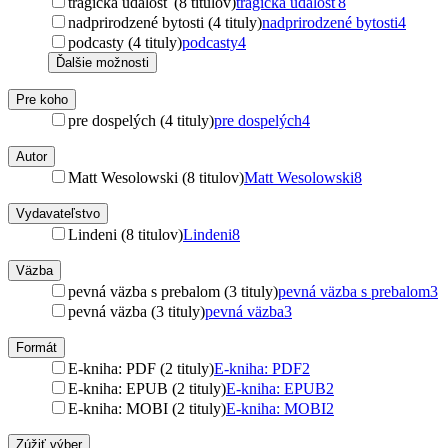
tragická udalosť (8 titulov)
tragická udalosť
8
nadprirodzené bytosti (4 tituly)
nadprirodzené bytosti
4
podcasty (4 tituly)
podcasty
4
Ďalšie možnosti
Pre koho
pre dospelých (4 tituly)
pre dospelých
4
Autor
Matt Wesolowski (8 titulov)
Matt Wesolowski
8
Vydavateľstvo
Lindeni (8 titulov)
Lindeni
8
Väzba
pevná väzba s prebalom (3 tituly)
pevná väzba s prebalom
3
pevná väzba (3 tituly)
pevná väzba
3
Formát
E-kniha: PDF (2 tituly)
E-kniha: PDF
2
E-kniha: EPUB (2 tituly)
E-kniha: EPUB
2
E-kniha: MOBI (2 tituly)
E-kniha: MOBI
2
Zúžiť výber