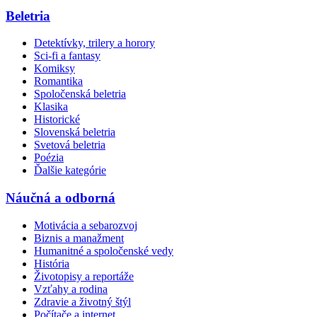
Beletria
Detektívky, trilery a horory
Sci-fi a fantasy
Komiksy
Romantika
Spoločenská beletria
Klasika
Historické
Slovenská beletria
Svetová beletria
Poézia
Ďalšie kategórie
Náučná a odborná
Motivácia a sebarozvoj
Biznis a manažment
Humanitné a spoločenské vedy
História
Životopisy a reportáže
Vzťahy a rodina
Zdravie a životný štýl
Počítače a internet