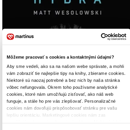
Môžeme pracovať s cookies a kontaktnými údajmi?
Aby sme vedeli, ako sa na našom webe správate, a mohli
vám zobraziť tie najlepšie tipy na knihy, zbierame cookies.
Niektoré sú naozaj potrebné a bez nich by naša stránka
vôbec nefungovala. Okrem toho používame analytické
cookies, ktoré nám umožňujú zisťovať, ako náš web
funguje, a stále ho pre vás zlepšovať. Personalizačné
cookies nám dovoľujú prispôsobovať stránku pre vašu
lepšiu orientáciu. Marketingové cookies nám zas
umožňujú zobrazenie relevantnej reklamy. Niektoré údaje
zdieľame aj s tretími stranami. Veľmi by nám pomohlo,