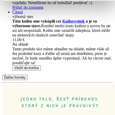
vypršala. Nemôžeme ho už bohužiaľ predávať :-(
Pridať do zoznamu
Čítaná
výborný stav
Túto knihu sme vykúpili cez
Knihovrátok
a je vo
výbornom stave.
Rozdiel medzi touto knihou a novou by ste
asi ani nespoznali. Knihu sme označili nálepkou, ktorá môže
na niektorých obaloch zanechať stopy.
11,00 €
Na sklade
Tento produkt síce máme aktuálne na sklade, máme však už
iba posledné kusy a ďalšie už nemá ani distribútor, preto je
možné, že bude onedlho úplne vypredaný. Ak ho chcete mať,
ponáhľajte sa!
Vložiť do košíka
Ďalšie formáty