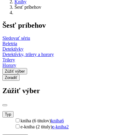
Knihy
Šesť príbehov
Šesť príbehov
Sledovať sériu
Beletria
Detektívky
Detektívky, trilery a horory
Trilery
Horory
Zúžiť výber
Zoradiť
Zúžiť výber
Typ
kniha (6 titulov)
kniha
6
e-kniha (2 tituly)
e-kniha
2