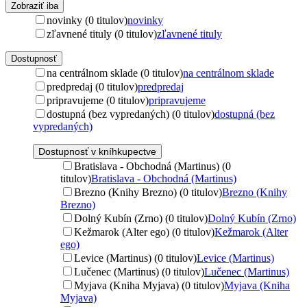
Zobraziť iba
novinky (0 titulov)
novinky
zľavnené tituly (0 titulov)
zľavnené tituly
Dostupnosť
na centrálnom sklade (0 titulov)
na centrálnom sklade
predpredaj (0 titulov)
predpredaj
pripravujeme (0 titulov)
pripravujeme
dostupná (bez vypredaných) (0 titulov)
dostupná (bez
vypredaných)
Dostupnosť v kníhkupectve
Bratislava - Obchodná (Martinus) (0
titulov)
Bratislava - Obchodná (Martinus)
Brezno (Knihy Brezno) (0 titulov)
Brezno (Knihy
Brezno)
Dolný Kubín (Zrno) (0 titulov)
Dolný Kubín (Zrno)
Kežmarok (Alter ego) (0 titulov)
Kežmarok (Alter
ego)
Levice (Martinus) (0 titulov)
Levice (Martinus)
Lučenec (Martinus) (0 titulov)
Lučenec (Martinus)
Myjava (Kniha Myjava) (0 titulov)
Myjava (Kniha
Myjava)