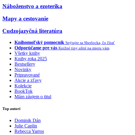
Náboženstvo a ezoterika
Mapy a cestovanie
Cudzojazyčná literatúra
Knihomoľský pomocník
Spýtajte sa Sherlocka, čo čítať
Odporúčame pre vás
Knižné tipy ušité na mieru vám
Všetky knihy
Knihy roka 2025
Bestsellery
Novinky
Pripravované
Akcie a zľavy
Kolekcie
BookTok
Mám záujem o titul
Top autori
Dominik Dán
Julie Caplin
Rebecca Yarros