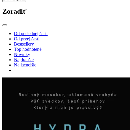
Zoradiť
Od poslednej časti
Od prvej časti
Bestsellery
Top hodnotené
Novinky
Najdrahšie
Najlacnejšie