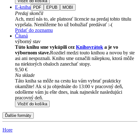
Vložiť do košíka
E-kniha
PDF
EPUB
MOBI
Predaj skončil
Ach, mrzí nás to, ale platnosť licencie na predaj tohto titulu
vypršala. Nemôžeme ho už bohužiaľ predávať :-(
Pridať do zoznamu
Čítaná
výborný stav
Túto knihu sme vykúpili cez
Knihovrátok
a je vo
výbornom stave.
Rozdiel medzi touto knihou a novou by ste
asi ani nespoznali. Knihu sme označili nálepkou, ktorá môže
na niektorých obaloch zanechať stopy.
9,50 €
Na sklade
Táto kniha sa môže na cestu ku vám vybrať prakticky
okamžite! Ak si ju objednáte do 13:00 v pracovný deň,
odošleme vám ju ešte dnes, inak najneskôr nasledujúci
pracovný deň.
Vložiť do košíka
Ďalšie formáty
Hore