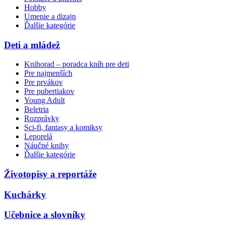
Hobby
Umenie a dizajn
Ďalšie kategórie
Deti a mládež
Knihorad – poradca kníh pre deti
Pre najmenších
Pre prvákov
Pre pubertiakov
Young Adult
Beletria
Rozprávky
Sci-fi, fantasy a komiksy
Leporelá
Náučné knihy
Ďalšie kategórie
Životopisy a reportáže
Kuchárky
Učebnice a slovníky