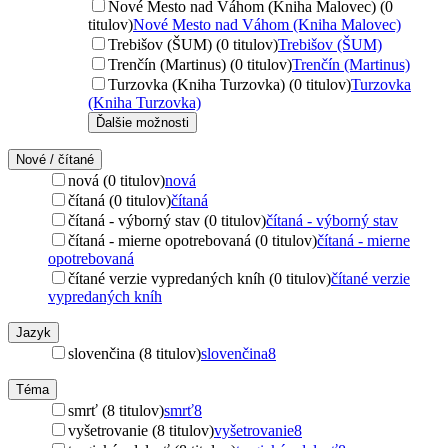
Nové Mesto nad Váhom (Kniha Malovec) (0
titulov)
Nové Mesto nad Váhom (Kniha Malovec)
Trebišov (ŠUM) (0 titulov)
Trebišov (ŠUM)
Trenčín (Martinus) (0 titulov)
Trenčín (Martinus)
Turzovka (Kniha Turzovka) (0 titulov)
Turzovka
(Kniha Turzovka)
Ďalšie možnosti
Nové / čítané
nová (0 titulov)
nová
čítaná (0 titulov)
čítaná
čítaná - výborný stav (0 titulov)
čítaná - výborný stav
čítaná - mierne opotrebovaná (0 titulov)
čítaná - mierne
opotrebovaná
čítané verzie vypredaných kníh (0 titulov)
čítané verzie
vypredaných kníh
Jazyk
slovenčina (8 titulov)
slovenčina
8
Téma
smrť (8 titulov)
smrť
8
vyšetrovanie (8 titulov)
vyšetrovanie
8