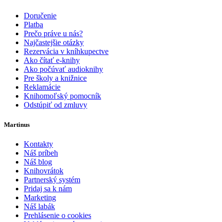
Doručenie
Platba
Prečo práve u nás?
Najčastejšie otázky
Rezervácia v kníhkupectve
Ako čítať e-knihy
Ako počúvať audioknihy
Pre školy a knižnice
Reklamácie
Knihomoľský pomocník
Odstúpiť od zmluvy
Martinus
Kontakty
Náš príbeh
Náš blog
Knihovrátok
Partnerský systém
Pridaj sa k nám
Marketing
Náš labák
Prehlásenie o cookies