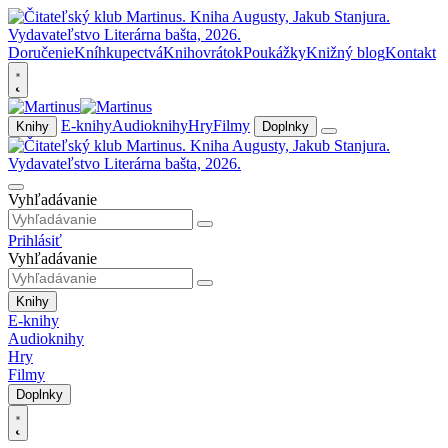
Doručenie
Kníhkupectvá
Knihovrátok
Poukážky
Knižný blog
Kontakt
E-knihy
Audioknihy
Hry
Filmy
Knihy
Doplnky
Vyhľadávanie
Prihlásiť
Vyhľadávanie
Knihy
E-knihy
Audioknihy
Hry
Filmy
Doplnky