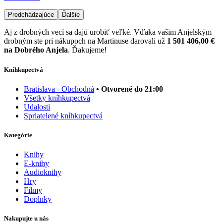
Predchádzajúce
Ďalšie
Aj z drobných vecí sa dajú urobiť veľké. Vďaka vašim Anjelským
drobným ste pri nákupoch na Martinuse darovali už
1 501 406,00 €
na Dobrého Anjela
. Ďakujeme!
Kníhkupectvá
Bratislava - Obchodná
• Otvorené do 21:00
Všetky kníhkupectvá
Udalosti
Spriatelené kníhkupectvá
Kategórie
Knihy
E-knihy
Audioknihy
Hry
Filmy
Doplnky
Nakupujte u nás