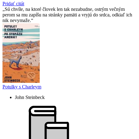
Pridať citát
Sú chvíle, na ktoré človek len tak nezabudne, ostrým večným
perom sa mu zapíšu na stránky pamäti a vryjú do srdca, odkiaľ ich
nik nevymaže.
Potulky s Charleym
John Steinbeck