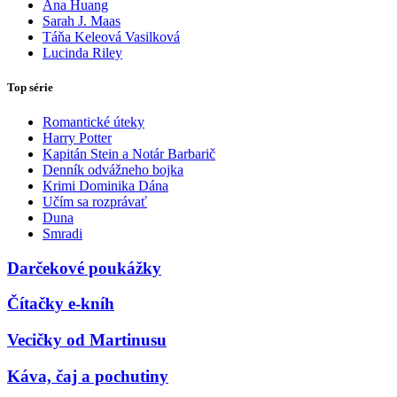
Ana Huang
Sarah J. Maas
Táňa Keleová Vasilková
Lucinda Riley
Top série
Romantické úteky
Harry Potter
Kapitán Stein a Notár Barbarič
Denník odvážneho bojka
Krimi Dominika Dána
Učím sa rozprávať
Duna
Smradi
Darčekové poukážky
Čítačky e-kníh
Vecičky od Martinusu
Káva, čaj a pochutiny