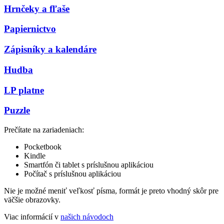
Hrnčeky a fľaše
Papiernictvo
Zápisníky a kalendáre
Hudba
LP platne
Puzzle
Prečítate na zariadeniach:
Pocketbook
Kindle
Smartfón či tablet s príslušnou aplikáciou
Počítač s príslušnou aplikáciou
Nie je možné meniť veľkosť písma, formát je preto vhodný skôr pre
väčšie obrazovky.
Viac informácií v
našich návodoch