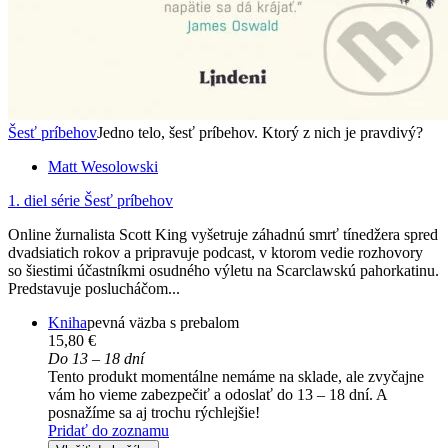
Šesť príbehov
Jedno telo, šesť príbehov. Ktorý z nich je pravdivý?
Matt Wesolowski
1. diel série
Šesť príbehov
Online žurnalista Scott King vyšetruje záhadnú smrť tínedžera spred
dvadsiatich rokov a pripravuje podcast, v ktorom vedie rozhovory
so šiestimi účastníkmi osudného výletu na Scarclawskú pahorkatinu.
Predstavuje poslucháčom...
Kniha
pevná väzba s prebalom
15,80 €
Do 13 – 18 dní
Tento produkt momentálne nemáme na sklade, ale zvyčajne
vám ho vieme zabezpečiť a odoslať do 13 – 18 dní. A
posnažíme sa aj trochu rýchlejšie!
Pridať do zoznamu