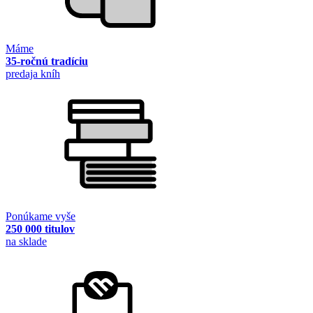
Máme
35-ročnú tradíciu
predaja kníh
Ponúkame vyše
250 000 titulov
na sklade