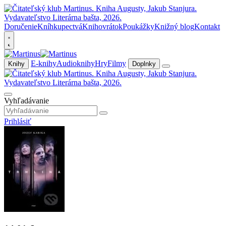
Doručenie
Kníhkupectvá
Knihovrátok
Poukážky
Knižný blog
Kontakt
E-knihy
Audioknihy
Hry
Filmy
Knihy
Doplnky
Vyhľadávanie
Prihlásiť