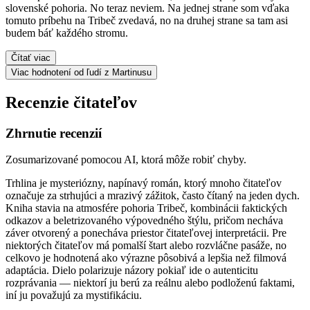
slovenské pohoria. No teraz neviem. Na jednej strane som vďaka
tomuto príbehu na Tribeč zvedavá, no na druhej strane sa tam asi
budem báť každého stromu.
Čítať viac
Viac hodnotení od ľudí z Martinusu
Recenzie čitateľov
Zhrnutie recenzií
Zosumarizované pomocou AI, ktorá môže robiť chyby.
Trhlina je mysteriózny, napínavý román, ktorý mnoho čitateľov
označuje za strhujúci a mrazivý zážitok, často čítaný na jeden dych.
Kniha stavia na atmosfére pohoria Tribeč, kombinácii faktických
odkazov a beletrizovaného výpovedného štýlu, pričom necháva
záver otvorený a ponecháva priestor čitateľovej interpretácii. Pre
niektorých čitateľov má pomalší štart alebo rozvláčne pasáže, no
celkovo je hodnotená ako výrazne pôsobivá a lepšia než filmová
adaptácia. Dielo polarizuje názory pokiaľ ide o autenticitu
rozprávania — niektorí ju berú za reálnu alebo podloženú faktami,
iní ju považujú za mystifikáciu.