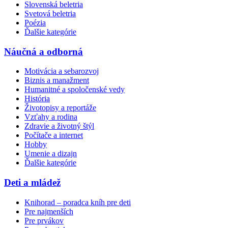
Slovenská beletria
Svetová beletria
Poézia
Ďalšie kategórie
Náučná a odborná
Motivácia a sebarozvoj
Biznis a manažment
Humanitné a spoločenské vedy
História
Životopisy a reportáže
Vzťahy a rodina
Zdravie a životný štýl
Počítače a internet
Hobby
Umenie a dizajn
Ďalšie kategórie
Deti a mládež
Knihorad – poradca kníh pre deti
Pre najmenších
Pre prvákov