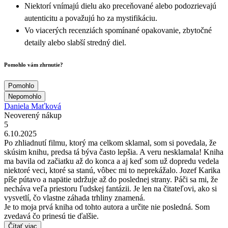
Niektorí vnímajú dielu ako preceňované alebo podozrievajú
autenticitu a považujú ho za mystifikáciu.
Vo viacerých recenziách spomínané opakovanie, zbytočné
detaily alebo slabší stredný diel.
Pomohlo vám zhrnutie?
Pomohlo
Nepomohlo
Daniela Maťková
Neoverený nákup
5
6.10.2025
Po zhliadnutí filmu, ktorý ma celkom sklamal, som si povedala, že
skúsim knihu, predsa tá býva často lepšia. A veru nesklamala! Kniha
ma bavila od začiatku až do konca a aj keď som už dopredu vedela
niektoré veci, ktoré sa stanú, vôbec mi to neprekážalo. Jozef Karika
píše pútavo a napätie udržuje až do poslednej strany. Páči sa mi, že
necháva veľa priestoru ľudskej fantázii. Je len na čitateľovi, ako si
vysvetlí, čo vlastne záhada trhliny znamená.
Je to moja prvá kniha od tohto autora a určite nie posledná. Som
zvedavá čo prinesú tie ďalšie.
Čítať viac