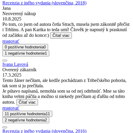
Recenzia z iného vydania (slovenčina, 2018)
Jana
Neoverený nákup
10.8.2025
Po tom, co jsem od autora četla Strach, musela jsem zákonitě přečíst
i Trhlinu. A pan Karika to teda umí! Člověk je napnutý k prasknutí
od začátku až do konce:)
Čítať viac
reagovať
0 pozitívne hodnotenia
0
1 negatívne hodnotenie
1
Ivana Lavová
Overený zákazník
17.3.2025
Tento žáner nečítam, ale kedže pochádzam z Tribečského pohoria,
tak som si ju prečítala.
Je pútavo napísaná, nemohla som sa od nej odtrhnúť. Mne sa táto
kniha velmi páčila a možno si niekedy prečítam aj ďalšiu od tohto
autora.
Čítať viac
reagovať
11 pozitívne hodnotenia
11
2 negatívne hodnotenia
2
Recenzia z iného vydania (slovenčina, 2016)