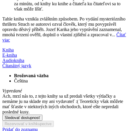
za minútu, od knihy ku knihe a čitateľa ku čitateľovi sa to
však môže líšiť.
Tahle kniha vznikla zvláštním způsobem. Po vydání mysteriózního
thrilleru Strach se autorovi ozval člověk, který mu povyprávěl
opravdu děsivý příběh. Jozef Karika jeho vyprávění zaznamenal,
mnohá tvrzení ověřil, doplnil o vlastní zjištění a zpracoval v...
Čítať
viac
Kniha
E-kniha
Audiokniha
Čítaná
iný jazyk
Brožovaná väzba
Čeština
Vypredané
Ach, mrzí nás to, z tejto knihy sa už predali všetky výtlačky a
nemáme ju na sklade my ani vydavateľ :( Teoreticky však môžete
mať šťastie v niektorých iných obchodoch, ktoré ešte nepredali
posledné kusy.
Sledovať dostupnosť
Rezervovať v kníhkupectve
Pridať do zoznamu