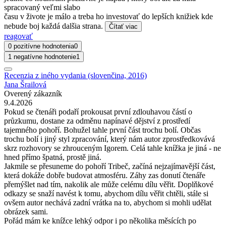
spracovaný veľmi slabo
času v živote je málo a treba ho investovať do lepších knižiek kde
nebude boj každá dalšia strana.
Čítať viac
reagovať
0 pozitívne hodnotenia
0
1 negatívne hodnotenie
1
Recenzia z iného vydania (slovenčina, 2016)
Jana Šrailová
Overený zákazník
9.4.2026
Pokud se čtenáři podaří prokousat první zdlouhavou částí o
průzkumu, dostane za odměnu napínavé dějství z prostředí
tajemného pohoří. Bohužel tahle první část trochu bolí. Občas
trochu bolí i jiný styl zpracování, který nám autor zprostředkovává
skrz rozhovory se zhrouceným Igorem. Celá tahle knížka je jiná - ne
hned přímo špatná, prostě jiná.
Jakmile se přesuneme do pohoří Tribeč, začíná nejzajímavější část,
která dokáže dobře budovat atmosféru. Záhy zas donutí čtenáře
přemýšlet nad tím, nakolik ale může celému dílu věřit. Doplňkové
odkazy se snaží navést k tomu, abychom dílu věřit chtěli, stále si
ovšem autor nechává zadní vrátka na to, abychom si mohli udělat
obrázek sami.
Pořád mám ke knížce lehký odpor i po několika měsících po