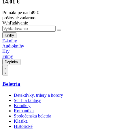
14,01 €
Pri nákupe nad 49 €
poštovné zadarmo
Vyhľadávanie
Knihy
E-knihy
Audioknihy
Hry
Filmy
Doplnky
Beletria
Detektívky, trilery a horory
Sci-fi a fantasy
Komiksy
Romantika
Spoločenská beletria
Klasika
Historické