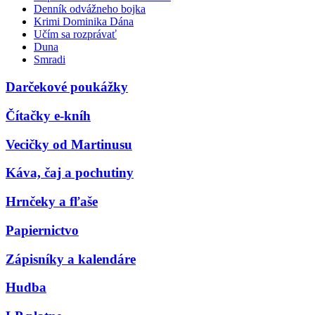
Denník odvážneho bojka
Krimi Dominika Dána
Učím sa rozprávať
Duna
Smradi
Darčekové poukážky
Čítačky e-kníh
Vecičky od Martinusu
Káva, čaj a pochutiny
Hrnčeky a fľaše
Papiernictvo
Zápisníky a kalendáre
Hudba