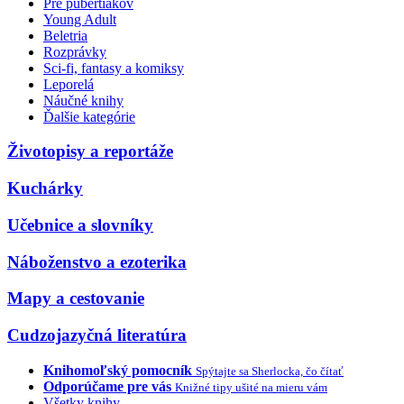
Pre pubertiakov
Young Adult
Beletria
Rozprávky
Sci-fi, fantasy a komiksy
Leporelá
Náučné knihy
Ďalšie kategórie
Životopisy a reportáže
Kuchárky
Učebnice a slovníky
Náboženstvo a ezoterika
Mapy a cestovanie
Cudzojazyčná literatúra
Knihomoľský pomocník
Spýtajte sa Sherlocka, čo čítať
Odporúčame pre vás
Knižné tipy ušité na mieru vám
Všetky knihy