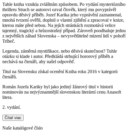
Tahle kniha vznikla zvláštním způsobem. Po vydání mysteriózního
thrilleru Strach se autorovi ozval člověk, který mu povyprávěl
opravdu děsivý příběh. Jozef Karika jeho vyprávění zaznamenal,
mnohá tvrzení ověřil, doplnil o vlastní zjištění a zpracoval v knize,
kterou máte před sebou. Na jejích stránkách rozmotává velice
tajemný, tragický a hrůzostrašný případ. Zároveň poodhaluje jednu
z největších záhad Slovenska – nevysvětlitelné mizení lidí v pohoří
Tríbeč.
Legenda, záměrná mystifikace, nebo děsivá skutečnost? Tuhle
otázku si klade i autor. Předkládá strhující hororový příběh a
nechává na čtenáři, aby našel odpověď.
Titul na Slovensku získal ocenění Kniha roku 2016 v kategorii
čtenářů.
Román Jozefa Kariky byl jako jediný žánrový titul v historii
nominován na nejvýznamnější slovenskou literární cenu Anasoft
litera.
2. vydání.
Čítať viac
Naše katalógové číslo