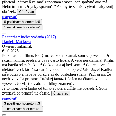
přečtení. Zároveň ve mně zanechala emoce, což správné dílo má.
Nebo to není vždycky správně..? Asi byste si měli vytvořit taky svůj
obrázek.
Čítať viac
reagovať
0 pozitívne hodnotenia
0
1 negatívne hodnotenie
1
Recenzia z iného vydania (2017)
Daniela Maťková
Overený zákazník
6.10.2025
Po zhliadnutí filmu, ktorý ma celkom sklamal, som si povedala, že
skúsim knihu, predsa tá býva často lepšia. A veru nesklamala! Kniha
ma bavila od začiatku až do konca a aj keď som už dopredu vedela
niektoré veci, ktoré sa stanú, vôbec mi to neprekážalo. Jozef Karika
píše pútavo a napätie udržuje až do poslednej strany. Páči sa mi, že
necháva veľa priestoru ľudskej fantázii. Je len na čitateľovi, ako si
vysvetlí, čo vlastne záhada trhliny znamená.
Je to moja prvá kniha od tohto autora a určite nie posledná. Som
zvedavá čo prinesú tie ďalšie.
Čítať viac
reagovať
3 pozitívne hodnotenia
3
1 negatívne hodnotenie
1