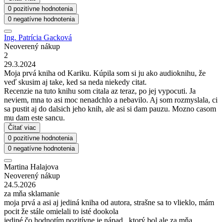
0 pozitívne hodnotenia
0 negatívne hodnotenia
Ing. Patrícia Gacková
Neoverený nákup
2
29.3.2024
Moja prvá kniha od Kariku. Kúpila som si ju ako audioknihu, že
veď skusim aj take, ked sa neda niekedy citat.
Recenzie na tuto knihu som citala az teraz, po jej vypocuti. Ja
neviem, mna to asi moc nenadchlo a nebavilo. Aj som rozmyslala, ci
sa pustit aj do dalsich jeho knih, ale asi si dam pauzu. Mozno casom
mu dam este sancu.
Čítať viac
0 pozitívne hodnotenia
0 negatívne hodnotenia
Martina Halajova
Neoverený nákup
24.5.2026
za mňa sklamanie
moja prvá a asi aj jediná kniha od autora, strašne sa to vlieklo, mám
pocit že stále omielali to isté dookola
jediné čo hodnotím pozitívne je nápad , ktorý bol ale za mňa