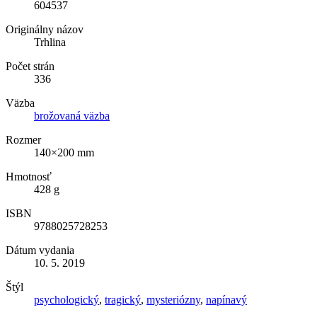
604537
Originálny názov
Trhlina
Počet strán
336
Väzba
brožovaná väzba
Rozmer
140×200 mm
Hmotnosť
428 g
ISBN
9788025728253
Dátum vydania
10. 5. 2019
Štýl
psychologický
,
tragický
,
mysteriózny
,
napínavý