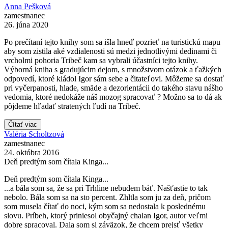
Anna Pešková
zamestnanec
26. júna 2020
Po prečítaní tejto knihy som sa išla hneď pozrieť na turistickú mapu
aby som zistila aké vzdialenosti sú medzi jednotlivými dedinami či
vrcholmi pohoria Tribeč kam sa vybrali účastníci tejto knihy.
Výborná kniha s gradujúcim dejom, s množstvom otázok a ťažkých
odpovedí, ktoré kládol Igor sám sebe a čitateľovi. Môžeme sa dostať
pri vyčerpanosti, hlade, smäde a dezorientácii do takého stavu nášho
vedomia, ktoré nedokáže náš mozog spracovať ? Možno sa to dá ak
pôjdeme hľadať stratených ľudí na Tribeč.
Čítať viac
Valéria Scholtzová
zamestnanec
24. októbra 2016
Deň predtým som čítala Kinga...
Deň predtým som čítala Kinga...
...a bála som sa, že sa pri Trhline nebudem báť. Našťastie to tak
nebolo. Bála som sa na sto percent. Zhltla som ju za deň, pričom
som musela čítať do noci, kým som sa nedostala k poslednému
slovu. Príbeh, ktorý priniesol obyčajný chalan Igor, autor veľmi
dobre spracoval. Dala som si záväzok, že chcem prejsť všetky