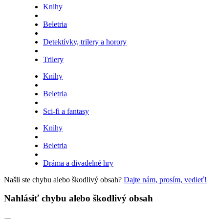
Knihy
Beletria
Detektívky, trilery a horory
Trilery
Knihy
Beletria
Sci-fi a fantasy
Knihy
Beletria
Dráma a divadelné hry
Našli ste chybu alebo škodlivý obsah?
Dajte nám, prosím, vedieť!
Nahlásiť chybu alebo škodlivý obsah