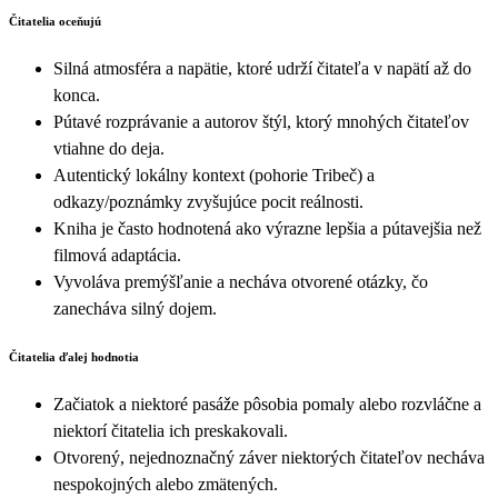
Čitatelia oceňujú
Silná atmosféra a napätie, ktoré udrží čitateľa v napätí až do
konca.
Pútavé rozprávanie a autorov štýl, ktorý mnohých čitateľov
vtiahne do deja.
Autentický lokálny kontext (pohorie Tribeč) a
odkazy/poznámky zvyšujúce pocit reálnosti.
Kniha je často hodnotená ako výrazne lepšia a pútavejšia než
filmová adaptácia.
Vyvoláva premýšľanie a necháva otvorené otázky, čo
zanecháva silný dojem.
Čitatelia ďalej hodnotia
Začiatok a niektoré pasáže pôsobia pomaly alebo rozvláčne a
niektorí čitatelia ich preskakovali.
Otvorený, nejednoznačný záver niektorých čitateľov necháva
nespokojných alebo zmätených.