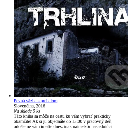
Pevná väzba s prebalom
Slovenčina, 2016
Na sklade 5 ks
Táto kniha sa môže na cestu ku vám vybrať prakticky
okamžite! Ak si ju objednáte do 13:00 v pracovný deň,
odošleme vám ju ešte dnes, inak najneskôr nasledujúci