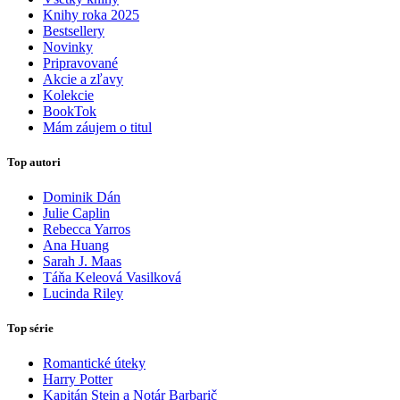
Knihy roka 2025
Bestsellery
Novinky
Pripravované
Akcie a zľavy
Kolekcie
BookTok
Mám záujem o titul
Top autori
Dominik Dán
Julie Caplin
Rebecca Yarros
Ana Huang
Sarah J. Maas
Táňa Keleová Vasilková
Lucinda Riley
Top série
Romantické úteky
Harry Potter
Kapitán Stein a Notár Barbarič