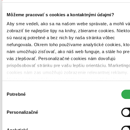
Vložiť do košíka
Môžeme pracovať s cookies a kontaktnými údajmi?
Ďalšie knižné vydania
Aby sme vedeli, ako sa na našom webe správate, a mohli v
Naši škriatkovia odporúčajú
zobraziť tie najlepšie tipy na knihy, zbierame cookies. Niekto
sú naozaj potrebné a bez nich by naša stránka vôbec
Predchádzajúce
Ďalšie
nefungovala. Okrem toho používame analytické cookies, kto
nám umožňujú zisťovať, ako náš web funguje, a stále ho pre
vás zlepšovať. Personalizačné cookies nám dovoľujú
prispôsobovať stránku pre vašu lepšiu orientáciu. Marketing
cookies nám zas umožňujú zobrazenie relevantnej reklamy.
Niektoré údaje zdieľame aj s tretími stranami. Veľmi by nám
pomohlo, keby sme mohli používať všetky tieto cookies.
Výber
Ďakujeme!
Potrebné
súhlasu
Personalizačné