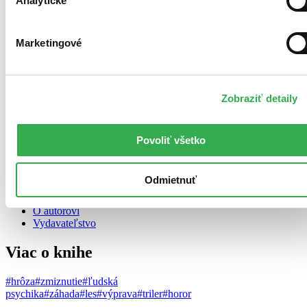
Analytické
Marketingové
14,01 €
Zobraziť detaily
Vypredané
Ach, mrzí nás to, z tejto knihy sa už predali všetky výtlačky a
nemáme ju na sklade my ani vydavateľ :( Teoreticky však môžete
mať šťastie v niektorých iných obchodoch, ktoré ešte nepredali
Povoliť všetko
posledné kusy.
Popis knihy
Odmietnuť
Podrobnosti
Recenzie
O autorovi
Vydavateľstvo
Viac o knihe
#hrôza
#zmiznutie
#ľudská
psychika
#záhada
#les
#výprava
#triler
#horor