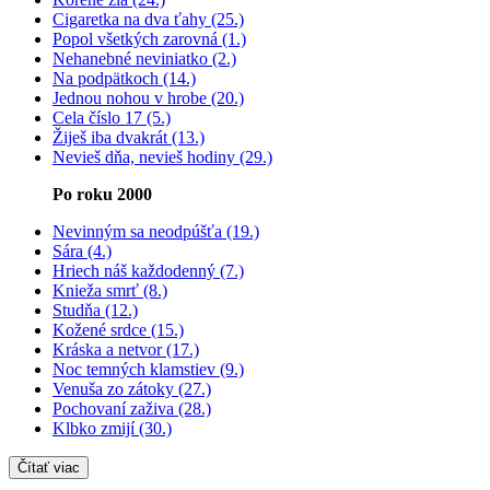
Cigaretka na dva ťahy (25.)
Popol všetkých zarovná (1.)
Nehanebné neviniatko (2.)
Na podpätkoch (14.)
Jednou nohou v hrobe (20.)
Cela číslo 17 (5.)
Žiješ iba dvakrát (13.)
Nevieš dňa, nevieš hodiny (29.)
Po roku 2000
Nevinným sa neodpúšťa (19.)
Sára (4.)
Hriech náš každodenný (7.)
Knieža smrť (8.)
Studňa (12.)
Kožené srdce (15.)
Kráska a netvor (17.)
Noc temných klamstiev (9.)
Venuša zo zátoky (27.)
Pochovaní zaživa (28.)
Klbko zmijí (30.)
Čítať viac