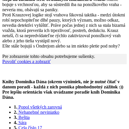
bojuje s vrchnosťou, aby sa sústredili iba na ponožkového vraha -
neveria mu, obávajú sa paniky.
Proti Krauzovej logike stojí vrahova šikovná taktika - medzi útokmi
robí nepochopiteľne dlhé pauzy, ktorých význam, možno odkaz,
nevedia detektívi vylúštiť. Práve počas jednej z nich sa stala bizarná
vražda, ktorá preverila ich trpezlivosť, postreh, dedukciu. Krauz
netuší, či sa nepredvídateľne rýchlo zaktivizoval ponožkový vrah
alebo z jeho tieňa vystúpil nový.
Ešte stále bojujú s Ondrejom alebo sa im niekto pletie pod nohy?
Pre zobrazenie tohto obsahu potrebujeme sušienky.
Povoliť cookies a zobraziť
Knihy Dominika Dána (okrem výnimiek, nie je nutné čítať v
danom poradí - každá z nich ponúka plnohodnotný zážitok :))
Pre lepšiu orientáciu však uvádzame poradie kníh Dominika
Dána.
1.
Popol všetkých zarovná
2.
Nehanebné neviniatko
3.
Beštia
4.
Sára
5.
Cela číslo 17