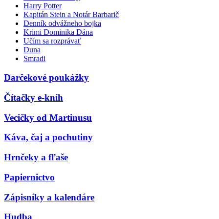
Harry Potter
Kapitán Stein a Notár Barbarič
Denník odvážneho bojka
Krimi Dominika Dána
Učím sa rozprávať
Duna
Smradi
Darčekové poukážky
Čítačky e-kníh
Vecičky od Martinusu
Káva, čaj a pochutiny
Hrnčeky a fľaše
Papiernictvo
Zápisníky a kalendáre
Hudba