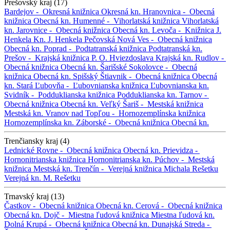
Prešovský kraj (17)
Bardejov -
Okresná knižnica
Okresná kn.
Hranovnica -
Obecná
knižnica
Obecná kn.
Humenné -
Vihorlatská knižnica
Vihorlatská
kn.
Jarovnice -
Obecná knižnica
Obecná kn.
Levoča -
Knižnica J.
Henkela
Kn. J. Henkela
Pečovská Nová Ves -
Obecná knižnica
Obecná kn.
Poprad -
Podtatranská knižnica
Podtatranská kn.
Prešov -
Krajská knižnica P. O. Hviezdoslava
Krajská kn.
Rudlov -
Obecná knižnica
Obecná kn.
Šarišské Sokolovce -
Obecná
knižnica
Obecná kn.
Spišský Štiavnik -
Obecná knižnica
Obecná
kn.
Stará Ľubovňa -
Ľubovnianska knižnica
Ľubovnianska kn.
Svidník -
Podduklianska knižnica
Podduklianska kn.
Tarnov -
Obecná knižnica
Obecná kn.
Veľký Šariš -
Mestská knižnica
Mestská kn.
Vranov nad Topľou -
Hornozemplínska knižnica
Hornozemplínska kn.
Záborské -
Obecná knižnica
Obecná kn.
Trenčiansky kraj (4)
Lednické Rovne -
Obecná knižnica
Obecná kn.
Prievidza -
Hornonitrianska knižnica
Hornonitrianska kn.
Púchov -
Mestská
knižnica
Mestská kn.
Trenčín -
Verejná knižnica Michala Rešetku
Verejná kn. M. Rešetku
Trnavský kraj (13)
Častkov -
Obecná knižnica
Obecná kn.
Cerová -
Obecná knižnica
Obecná kn.
Dojč -
Miestna ľudová knižnica
Miestna ľudová kn.
Dolná Krupá -
Obecná knižnica
Obecná kn.
Dunajská Streda -