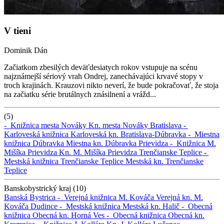
V tieni
Dominik Dán
Začiatkom zbesilých deväťdesiatych rokov vstupuje na scénu
najznámejší sériový vrah Ondrej, zanechávajúci krvavé stopy v
troch krajinách. Krauzovi nikto neverí, že bude pokračovať, že stoja
na začiatku série brutálnych znásilnení a vrážd...
(5)
-
Knižnica mesta Nováky
Kn. mesta Nováky
Bratislava -
Karloveská knižnica
Karloveská kn.
Bratislava-Dúbravka -
Miestna
knižnica Dúbravka
Miestna kn. Dúbravka
Prievidza -
Knižnica M.
Mišíka Prievidza
Kn. M. Mišíka Prievidza
Trenčianske Teplice -
Mestská knižnica Trenčianske Teplice
Mestská kn. Trenčianske
Teplice
Banskobystrický kraj (10)
Banská Bystrica -
Verejná knižnica M. Kováča
Verejná kn. M.
Kováča
Dudince -
Mestská knižnica
Mestská kn.
Halič -
Obecná
knižnica
Obecná kn.
Horná Ves -
Obecná knižnica
Obecná kn.