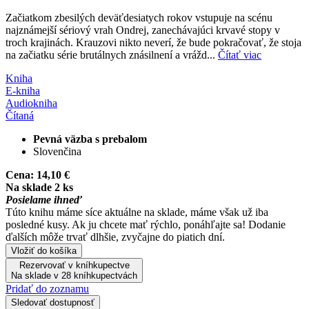
Začiatkom zbesilých deväťdesiatych rokov vstupuje na scénu
najznámejší sériový vrah Ondrej, zanechávajúci krvavé stopy v
troch krajinách. Krauzovi nikto neverí, že bude pokračovať, že stoja
na začiatku série brutálnych znásilnení a vrážd...
Čítať viac
Kniha
E-kniha
Audiokniha
Čítaná
Pevná väzba s prebalom
Slovenčina
Cena:
14,10 €
Na sklade 2 ks
Posielame ihneď
Túto knihu máme síce aktuálne na sklade, máme však už iba
posledné kusy. Ak ju chcete mať rýchlo, ponáhľajte sa! Dodanie
ďalších môže trvať dlhšie, zvyčajne do piatich dní.
Vložiť do košíka
Rezervovať v kníhkupectve
Na sklade v 28 kníhkupectvách
Pridať do zoznamu
Sledovať dostupnosť