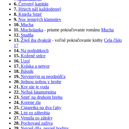
6.
Červený kapitán
7.
Hriech náš každodenný
8.
Knieža Smrť
9.
Noc temných klamstiev
10.
Mucha
11.
Mucholapka
- priame pokračovanie románu
Mucha
12.
Studňa
13.
Žiješ iba dvakrát
- voľné pokračovanie knihy
Cela číslo
17
14.
Na podpätkoch
15.
Kožené srdce
16.
Uzol
17.
Kráska a netvor
18.
Básnik
19.
Nevinným sa neodpúšťa
20.
Jednou nohou v hrobe
21.
Krv nie je voda
22.
Nežná fatamorgána
23.
Smrť na druhom brehu
24.
Korene zla
25.
Cigaretka na dva ťahy
26.
List zo záhrobia
27.
Venuša zo zátoky
28.
Pochovaní zaživa
29.
Nevieš dňa, nevieš hodiny