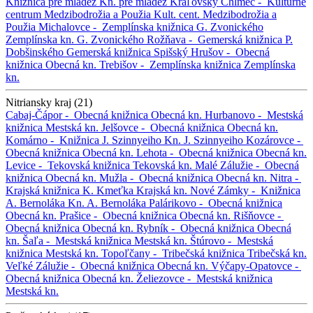
Knižnica pre mládež
Kn. pre mládež
Kráľovský Chlmec -
Kultúrne
centrum Medzibodrožia a Použia
Kult. cent. Medzibodrožia a
Použia
Michalovce -
Zemplínska knižnica G. Zvonického
Zemplínska kn. G. Zvonického
Rožňava -
Gemerská knižnica P.
Dobšinského
Gemerská knižnica
Spišský Hrušov -
Obecná
knižnica
Obecná kn.
Trebišov -
Zemplínska knižnica
Zemplínska
kn.
Nitriansky kraj (21)
Cabaj-Čápor -
Obecná knižnica
Obecná kn.
Hurbanovo -
Mestská
knižnica
Mestská kn.
Jelšovce -
Obecná knižnica
Obecná kn.
Komárno -
Knižnica J. Szinnyeiho
Kn. J. Szinnyeiho
Kozárovce -
Obecná knižnica
Obecná kn.
Lehota -
Obecná knižnica
Obecná kn.
Levice -
Tekovská knižnica
Tekovská kn.
Malé Zálužie -
Obecná
knižnica
Obecná kn.
Mužla -
Obecná knižnica
Obecná kn.
Nitra -
Krajská knižnica K. Kmeťka
Krajská kn.
Nové Zámky -
Knižnica
A. Bernoláka
Kn. A. Bernoláka
Palárikovo -
Obecná knižnica
Obecná kn.
Prašice -
Obecná knižnica
Obecná kn.
Rišňovce -
Obecná knižnica
Obecná kn.
Rybník -
Obecná knižnica
Obecná
kn.
Šaľa -
Mestská knižnica
Mestská kn.
Štúrovo -
Mestská
knižnica
Mestská kn.
Topoľčany -
Tribečská knižnica
Tribečská kn.
Veľké Zálužie -
Obecná knižnica
Obecná kn.
Výčapy-Opatovce -
Obecná knižnica
Obecná kn.
Želiezovce -
Mestská knižnica
Mestská kn.