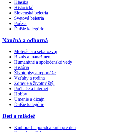
Klasika
Historické
Slovenská beletria
Svetová beletria
Poézia
Ďalšie kategórie
Náučná a odborná
Motivácia a sebarozvoj
Biznis a manažment
Humanitné a spoločenské vedy
História
Životopisy a reportáže
Vzťahy a rodina
Zdravie a životný štýl
Počítače a internet
Hobby
Umenie a dizajn
Ďalšie kategórie
Deti a mládež
Knihorad – poradca kníh pre deti