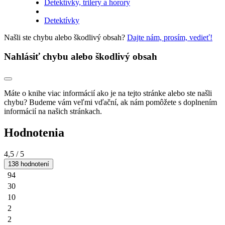
Detektívky, trilery a horory
Detektívky
Našli ste chybu alebo škodlivý obsah?
Dajte nám, prosím, vedieť!
Nahlásiť chybu alebo škodlivý obsah
Máte o knihe viac informácií ako je na tejto stránke alebo ste našli
chybu? Budeme vám veľmi vďační, ak nám pomôžete s doplnením
informácií na našich stránkach.
Hodnotenia
4,5
/ 5
138 hodnotení
94
30
10
2
2