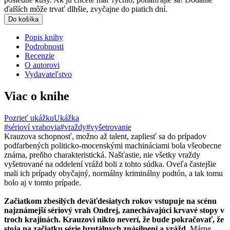
ďalších môže trvať dlhšie, zvyčajne do piatich dní.
Do košíka
Popis knihy
Podrobnosti
Recenzie
O autorovi
Vydavateľstvo
Viac o knihe
Pozrieť ukážku
Ukážka
#sérioví vrahovia
#vraždy
#vyšetrovanie
Krauzova schopnosť, možno až talent, zapliesť sa do prípadov
podfarbených politicko-mocenskými machináciami bola všeobecne
známa, preňho charakteristická. Našťastie, nie všetky vraždy
vyšetrované na oddelení vrážd boli z tohto súdka. Oveľa častejšie
mali ich prípady obyčajný, normálny kriminálny podtón, a tak tomu
bolo aj v tomto prípade.
Začiatkom zbesilých deväťdesiatych rokov vstupuje na scénu
najznámejší sériový vrah Ondrej, zanechávajúci krvavé stopy v
troch krajinách. Krauzovi nikto neverí, že bude pokračovať, že
stoja na začiatku série brutálnych znásilnení a vrážd.
Márne