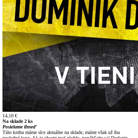
14,10 €
Na sklade 2 ks
Posielame ihneď
Túto knihu máme síce aktuálne na sklade, máme však už iba
posledné kusy. Ak ju chcete mať rýchlo, ponáhľajte sa! Dodanie