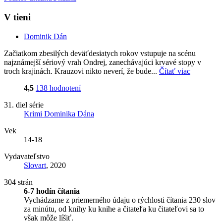
V tieni
Dominik Dán
Začiatkom zbesilých deväťdesiatych rokov vstupuje na scénu
najznámejší sériový vrah Ondrej, zanechávajúci krvavé stopy v
troch krajinách. Krauzovi nikto neverí, že bude...
Čítať viac
4,5
138 hodnotení
31. diel série
Krimi Dominika Dána
Vek
14-18
Vydavateľstvo
Slovart
, 2020
304 strán
6-7 hodín čítania
Vychádzame z priemerného údaju o rýchlosti čítania 230 slov
za minútu, od knihy ku knihe a čitateľa ku čitateľovi sa to
však môže líšiť.