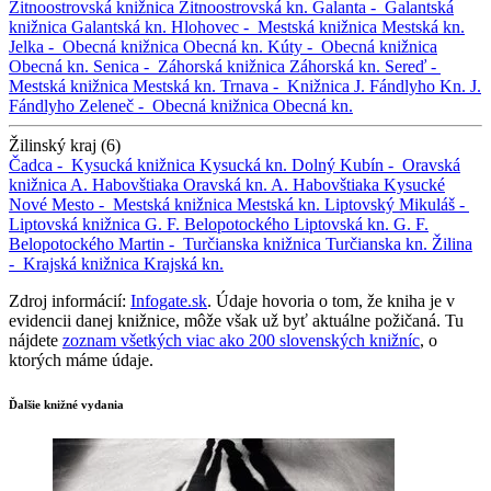
Žitnoostrovská knižnica
Žitnoostrovská kn.
Galanta -
Galantská
knižnica
Galantská kn.
Hlohovec -
Mestská knižnica
Mestská kn.
Jelka -
Obecná knižnica
Obecná kn.
Kúty -
Obecná knižnica
Obecná kn.
Senica -
Záhorská knižnica
Záhorská kn.
Sereď -
Mestská knižnica
Mestská kn.
Trnava -
Knižnica J. Fándlyho
Kn. J.
Fándlyho
Zeleneč -
Obecná knižnica
Obecná kn.
Žilinský kraj (6)
Čadca -
Kysucká knižnica
Kysucká kn.
Dolný Kubín -
Oravská
knižnica A. Habovštiaka
Oravská kn. A. Habovštiaka
Kysucké
Nové Mesto -
Mestská knižnica
Mestská kn.
Liptovský Mikuláš -
Liptovská knižnica G. F. Belopotockého
Liptovská kn. G. F.
Belopotockého
Martin -
Turčianska knižnica
Turčianska kn.
Žilina
-
Krajská knižnica
Krajská kn.
Zdroj informácií:
Infogate.sk
. Údaje hovoria o tom, že kniha je v
evidencii danej knižnice, môže však už byť aktuálne požičaná. Tu
nájdete
zoznam všetkých viac ako 200 slovenských knižníc
, o
ktorých máme údaje.
Ďalšie knižné vydania