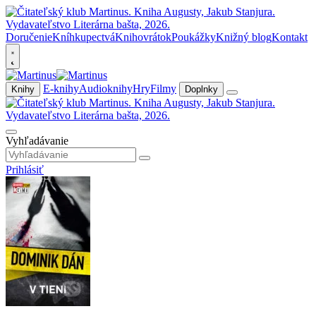
Doručenie
Kníhkupectvá
Knihovrátok
Poukážky
Knižný blog
Kontakt
E-knihy
Audioknihy
Hry
Filmy
Knihy
Doplnky
Vyhľadávanie
Prihlásiť