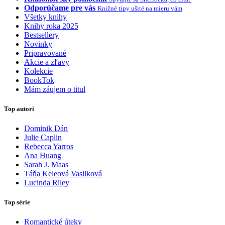
Odporúčame pre vás
Knižné tipy ušité na mieru vám
Všetky knihy
Knihy roka 2025
Bestsellery
Novinky
Pripravované
Akcie a zľavy
Kolekcie
BookTok
Mám záujem o titul
Top autori
Dominik Dán
Julie Caplin
Rebecca Yarros
Ana Huang
Sarah J. Maas
Táňa Keleová Vasilková
Lucinda Riley
Top série
Romantické úteky