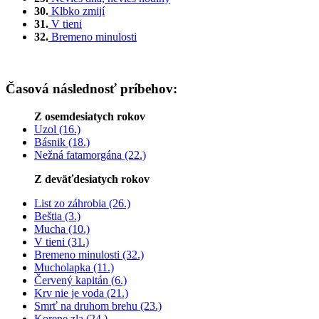
30.
Klbko zmijí
31.
V tieni
32.
Bremeno minulosti
Časová následnosť príbehov:
Z osemdesiatych rokov
Uzol (16.)
Básnik (18.)
Nežná fatamorgána (22.)
Z deväťdesiatych rokov
List zo záhrobia (26.)
Beštia (3.)
Mucha (10.)
V tieni (31.)
Bremeno minulosti (32.)
Mucholapka (11.)
Červený kapitán (6.)
Krv nie je voda (21.)
Smrť na druhom brehu (23.)
Korene zla (24.)