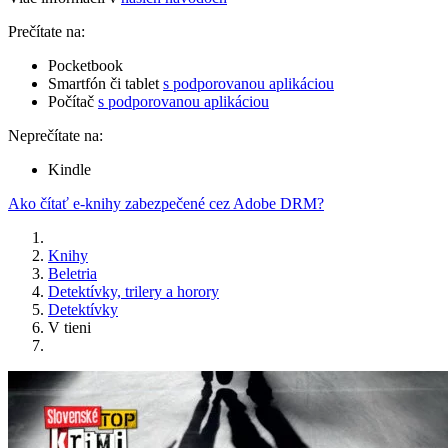
Prečítate na:
Pocketbook
Smartfón či tablet
s podporovanou aplikáciou
Počítač
s podporovanou aplikáciou
Neprečítate na:
Kindle
Ako čítať e-knihy zabezpečené cez Adobe DRM?
Knihy
Beletria
Detektívky, trilery a horory
Detektívky
V tieni