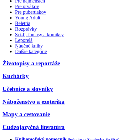
Pre najmenších
Pre prvákov
Pre pubertiakov
Young Adult
Beletria
Rozprávky
Sci-fi, fantasy a komiksy
Leporelá
Náučné knihy
Ďalšie kategórie
Životopisy a reportáže
Kuchárky
Učebnice a slovníky
Náboženstvo a ezoterika
Mapy a cestovanie
Cudzojazyčná literatúra
Knihomoľský pomocník
Spýtajte sa Sherlocka, čo čítať