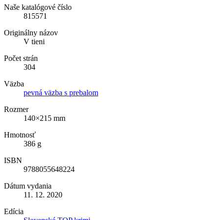
Naše katalógové číslo
815571
Originálny názov
V tieni
Počet strán
304
Väzba
pevná väzba s prebalom
Rozmer
140×215 mm
Hmotnosť
386 g
ISBN
9788055648224
Dátum vydania
11. 12. 2020
Edícia