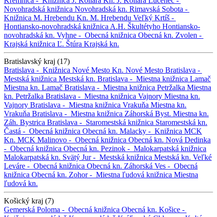
Kremnica -
Knižnica J. Kollára
Kn. J. Kollára
Lučenec -
Novohradská knižnica
Novohradská kn.
Rimavská Sobota -
Knižnica M. Hrebendu
Kn. M. Hrebendu
Veľký Krtíš -
Hontiansko-novohradská knižnica A.H. Škultétyho
Hontiansko-
novohradská kn.
Vyhne -
Obecná knižnica
Obecná kn.
Zvolen -
Krajská knižnica Ľ. Štúra
Krajská kn.
Bratislavský kraj (17)
Bratislava -
Knižnica Nové Mesto
Kn. Nové Mesto
Bratislava -
Mestská knižnica
Mestská kn.
Bratislava -
Miestna knižnica Lamač
Miestna kn. Lamač
Bratislava -
Miestna knižnica Petržalka
Miestna
kn. Petržalka
Bratislava -
Miestna knižnica Vajnory
Miestna kn.
Vajnory
Bratislava -
Miestna knižnica Vrakuňa
Miestna kn.
Vrakuňa
Bratislava -
Miestna knižnica Záhorská Byst.
Miestna kn.
Záh. Bystrica
Bratislava -
Staromestská knižnica
Staromestská kn.
Častá -
Obecná knižnica
Obecná kn.
Malacky -
Knižnica MCK
Kn. MCK
Malinovo -
Obecná knižnica
Obecná kn.
Nová Dedinka
-
Obecná knižnica
Obecná kn.
Pezinok -
Malokarpatská knižnica
Malokarpatská kn.
Svätý Jur -
Mestská knižnica
Mestská kn.
Veľké
Leváre -
Obecná knižnica
Obecná kn.
Záhorská Ves -
Obecná
knižnica
Obecná kn.
Zohor -
Miestna ľudová knižnica
Miestna
ľudová kn.
Košický kraj (7)
Gemerská Poloma -
Obecná knižnica
Obecná kn.
Košice -