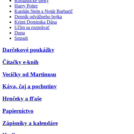
Romantické úteky
Harry Potter
Kapitán Stein a Notár Barbarič
Denník odvážneho bojka
Krimi Dominika Dána
Učím sa rozprávať
Duna
Smradi
Darčekové poukážky
Čítačky e-kníh
Vecičky od Martinusu
Káva, čaj a pochutiny
Hrnčeky a fľaše
Papiernictvo
Zápisníky a kalendáre