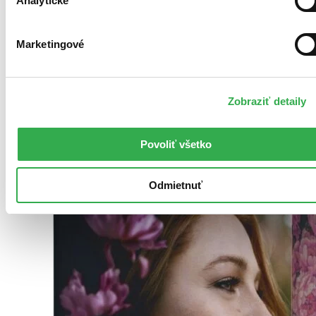
Analytické
Marketingové
Brožovaná väzba
Čeština, 2018
Vypredané
Zobraziť detaily
Ach, mrzí nás to, z tejto knihy sa už predali všetky výtlačky a
nemáme ju na sklade my ani vydavateľ :( Teoreticky však
môžete mať šťastie v niektorých iných obchodoch, ktoré ešte
Povoliť všetko
nepredali posledné kusy.
Odmietnuť