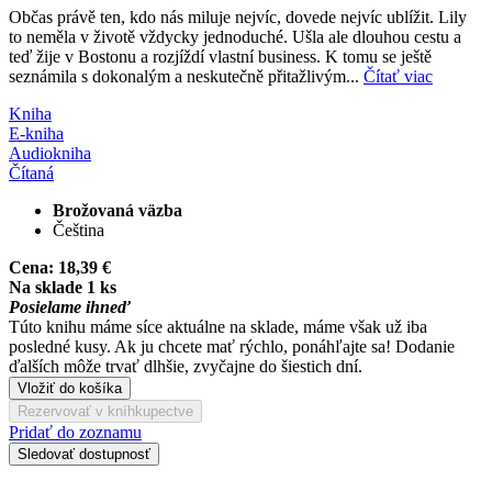
Občas právě ten, kdo nás miluje nejvíc, dovede nejvíc ublížit. Lily
to neměla v životě vždycky jednoduché. Ušla ale dlouhou cestu a
teď žije v Bostonu a rozjíždí vlastní business. K tomu se ještě
seznámila s dokonalým a neskutečně přitažlivým...
Čítať viac
Kniha
E-kniha
Audiokniha
Čítaná
Brožovaná väzba
Čeština
Cena:
18,39 €
Na sklade 1 ks
Posielame ihneď
Túto knihu máme síce aktuálne na sklade, máme však už iba
posledné kusy. Ak ju chcete mať rýchlo, ponáhľajte sa! Dodanie
ďalších môže trvať dlhšie, zvyčajne do šiestich dní.
Vložiť do košíka
Rezervovať v kníhkupectve
Pridať do zoznamu
Sledovať dostupnosť