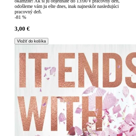
okamžite! Ak si ju objednáte do 13:00 v pracovný deň,
odošleme vám ju ešte dnes, inak najneskôr nasledujúci
pracovný deň.
-81 %
3,00 €
Vložiť do košíka