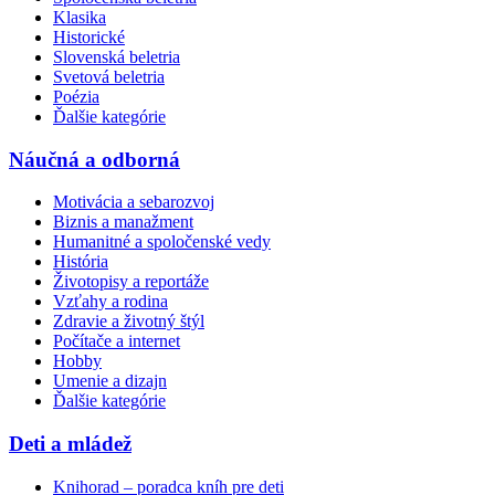
Klasika
Historické
Slovenská beletria
Svetová beletria
Poézia
Ďalšie kategórie
Náučná a odborná
Motivácia a sebarozvoj
Biznis a manažment
Humanitné a spoločenské vedy
História
Životopisy a reportáže
Vzťahy a rodina
Zdravie a životný štýl
Počítače a internet
Hobby
Umenie a dizajn
Ďalšie kategórie
Deti a mládež
Knihorad – poradca kníh pre deti