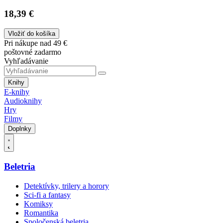
18,39 €
Vložiť do košíka
Pri nákupe nad 49 €
poštovné zadarmo
Vyhľadávanie
Knihy
E-knihy
Audioknihy
Hry
Filmy
Doplnky
Beletria
Detektívky, trilery a horory
Sci-fi a fantasy
Komiksy
Romantika
Spoločenská beletria