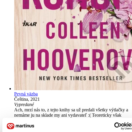
Pevná väzba
Čeština, 2021
Vypredané
Ach, mrzí nás to, z tejto knihy sa už predali všetky výtlačky a
nemáme ju na sklade my ani vydavateľ :( Teoreticky však
môžete mať šťastie v niektorých iných obchodoch, ktoré ešte
nepredali posledné kusy.