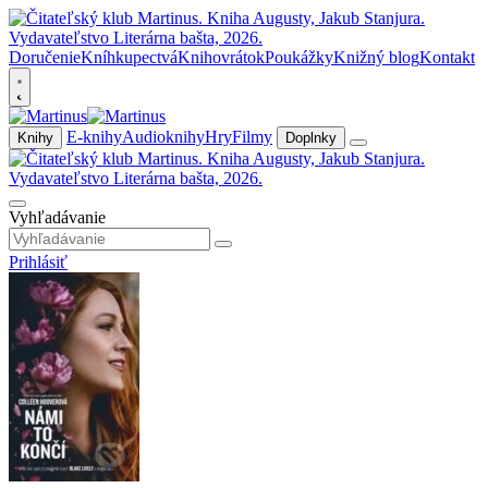
Doručenie
Kníhkupectvá
Knihovrátok
Poukážky
Knižný blog
Kontakt
E-knihy
Audioknihy
Hry
Filmy
Knihy
Doplnky
Vyhľadávanie
Prihlásiť