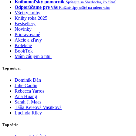
Knihomoľský pomocník
Spýtajte sa Sherlocka, čo čítať
Odporúčame pre vás
Knižné tipy ušité na mieru vám
Všetky knihy
Knihy roka 2025
Bestsellery
Novinky
Pripravované
Akcie a zľavy
Kolekcie
BookTok
Mám záujem o titul
Top autori
Dominik Dán
Julie Caplin
Rebecca Yarros
Ana Huang
Sarah J. Maas
Táňa Keleová Vasilková
Lucinda Riley
Top série