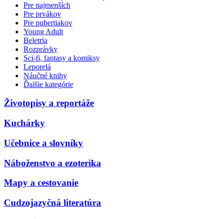
Pre najmenších
Pre prvákov
Pre pubertiakov
Young Adult
Beletria
Rozprávky
Sci-fi, fantasy a komiksy
Leporelá
Náučné knihy
Ďalšie kategórie
Životopisy a reportáže
Kuchárky
Učebnice a slovníky
Náboženstvo a ezoterika
Mapy a cestovanie
Cudzojazyčná literatúra