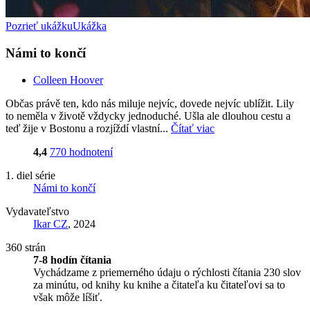
Pozrieť ukážku
Ukážka
Námi to končí
Colleen Hoover
Občas právě ten, kdo nás miluje nejvíc, dovede nejvíc ublížit. Lily
to neměla v životě vždycky jednoduché. Ušla ale dlouhou cestu a
teď žije v Bostonu a rozjíždí vlastní...
Čítať viac
4,4
770 hodnotení
1. diel série
Námi to končí
Vydavateľstvo
Ikar CZ
, 2024
360 strán
7-8 hodín čítania
Vychádzame z priemerného údaju o rýchlosti čítania 230 slov
za minútu, od knihy ku knihe a čitateľa ku čitateľovi sa to
však môže líšiť.