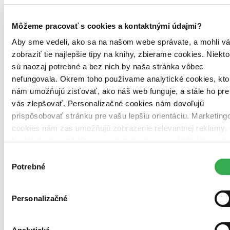
Môžeme pracovať s cookies a kontaktnými údajmi?
Aby sme vedeli, ako sa na našom webe správate, a mohli v
zobraziť tie najlepšie tipy na knihy, zbierame cookies. Niekto
sú naozaj potrebné a bez nich by naša stránka vôbec
nefungovala. Okrem toho používame analytické cookies, kto
nám umožňujú zisťovať, ako náš web funguje, a stále ho pre
vás zlepšovať. Personalizačné cookies nám dovoľujú
prispôsobovať stránku pre vašu lepšiu orientáciu. Marketing
cookies nám zas umožňujú zobrazenie relevantnej reklamy.
Niektoré údaje zdieľame aj s tretími stranami. Veľmi by nám
pomohlo, keby sme mohli používať všetky tieto cookies.
Výber
Ďakujeme!
Potrebné
súhlasu
Personalizačné