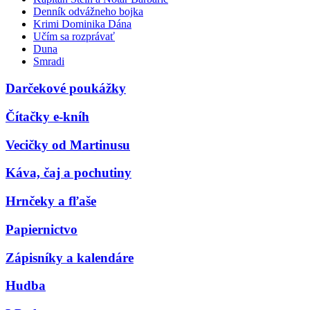
Denník odvážneho bojka
Krimi Dominika Dána
Učím sa rozprávať
Duna
Smradi
Darčekové poukážky
Čítačky e-kníh
Vecičky od Martinusu
Káva, čaj a pochutiny
Hrnčeky a fľaše
Papiernictvo
Zápisníky a kalendáre
Hudba