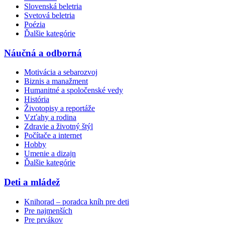
Slovenská beletria
Svetová beletria
Poézia
Ďalšie kategórie
Náučná a odborná
Motivácia a sebarozvoj
Biznis a manažment
Humanitné a spoločenské vedy
História
Životopisy a reportáže
Vzťahy a rodina
Zdravie a životný štýl
Počítače a internet
Hobby
Umenie a dizajn
Ďalšie kategórie
Deti a mládež
Knihorad – poradca kníh pre deti
Pre najmenších
Pre prvákov