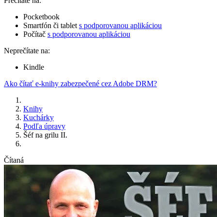
Prečítate na:
Pocketbook
Smartfón či tablet
s podporovanou aplikáciou
Počítač
s podporovanou aplikáciou
Neprečítate na:
Kindle
Ako čítať e-knihy zabezpečené cez Adobe DRM?
Knihy
Kuchárky
Podľa úpravy
Šéf na grilu II.
Čítaná