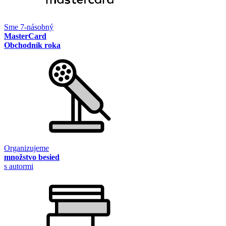
Sme 7-násobný
MasterCard
Obchodník roka
Organizujeme
množstvo besied
s autormi