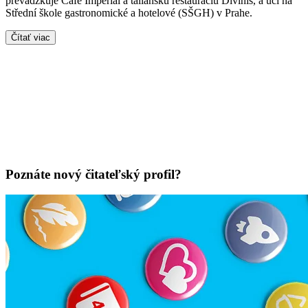
prevádzkuje Café Imperial a taliansku reštauráciu Divinis, a učí na
Střední škole gastronomické a hotelové (SŠGH) v Prahe.
Čítať viac
Poznáte nový čitateľský profil?