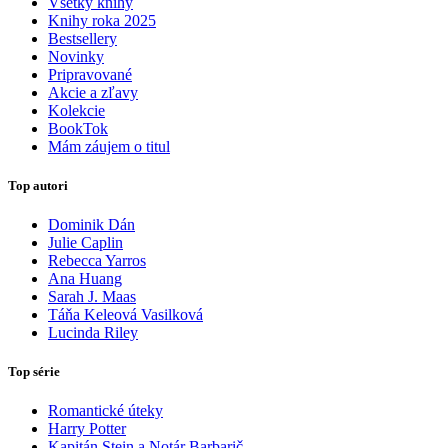
Všetky knihy
Knihy roka 2025
Bestsellery
Novinky
Pripravované
Akcie a zľavy
Kolekcie
BookTok
Mám záujem o titul
Top autori
Dominik Dán
Julie Caplin
Rebecca Yarros
Ana Huang
Sarah J. Maas
Táňa Keleová Vasilková
Lucinda Riley
Top série
Romantické úteky
Harry Potter
Kapitán Stein a Notár Barbarič