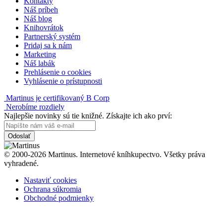
Kontakty
Náš príbeh
Náš blog
Knihovrátok
Partnerský systém
Pridaj sa k nám
Marketing
Náš labák
Prehlásenie o cookies
Vyhlásenie o prístupnosti
Martinus je certifikovaný B Corp
Nerobíme rozdiely
Najlepšie novinky sú tie knižné. Získajte ich ako prví:
Odoslať
© 2000-2026 Martinus. Internetové kníhkupectvo. Všetky práva
vyhradené.
Nastaviť cookies
Ochrana súkromia
Obchodné podmienky