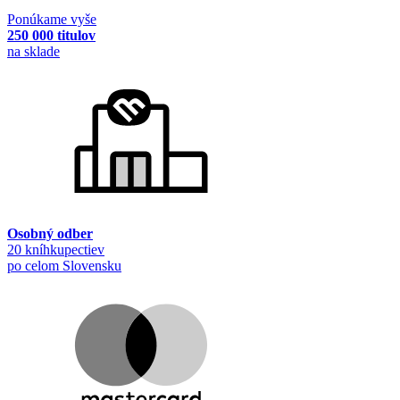
Ponúkame vyše
250 000 titulov
na sklade
Osobný odber
20 kníhkupectiev
po celom Slovensku