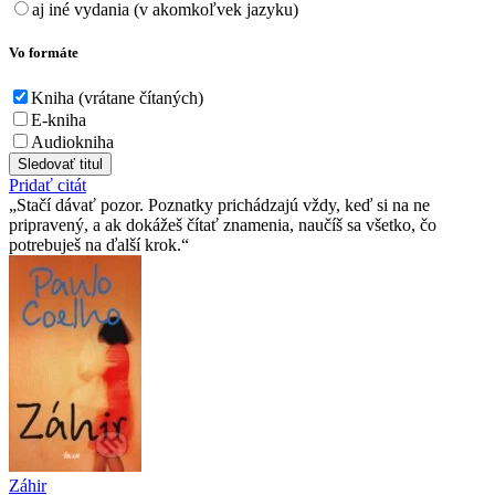
aj iné vydania (v akomkoľvek jazyku)
Vo formáte
Kniha (vrátane čítaných)
E-kniha
Audiokniha
Sledovať titul
Pridať citát
Stačí dávať pozor. Poznatky prichádzajú vždy, keď si na ne
pripravený, a ak dokážeš čítať znamenia, naučíš sa všetko, čo
potrebuješ na ďalší krok.
Záhir