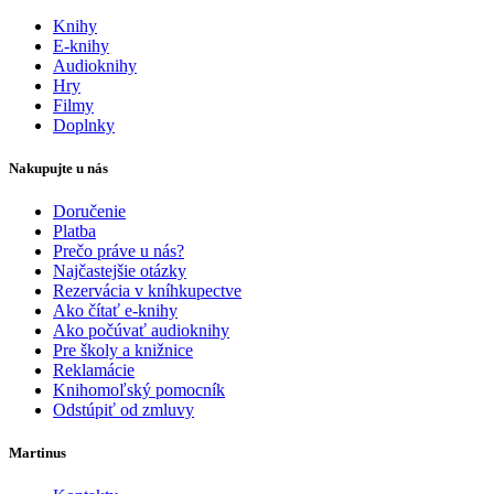
Knihy
E-knihy
Audioknihy
Hry
Filmy
Doplnky
Nakupujte u nás
Doručenie
Platba
Prečo práve u nás?
Najčastejšie otázky
Rezervácia v kníhkupectve
Ako čítať e-knihy
Ako počúvať audioknihy
Pre školy a knižnice
Reklamácie
Knihomoľský pomocník
Odstúpiť od zmluvy
Martinus