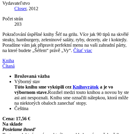
Vydavateľstvo
Closer
, 2012
Počet strán
203
Pokračování úspěšné knihy Šéf na grilu. Více jak 90 tipů na skvělé
steaky, hamburgery, zeleninové saláty, ryby, dezerty, ale i koktejly.
Poradíme vám jak připravit perfektní menu na vaši zahradní párty,
na které budete „Šéfem“ právě „Vy“.
Čítať viac
Kniha
Čítaná
Brožovaná väzba
Výborný stav
Túto knihu sme vykúpili cez
Knihovrátok
a je vo
výbornom stave.
Rozdiel medzi touto knihou a novou by ste
asi ani nespoznali. Knihu sme označili nálepkou, ktorá môže
na niektorých obaloch zanechať stopy.
Čeština
Cena:
17,56 €
Na sklade
Posielame ihneď