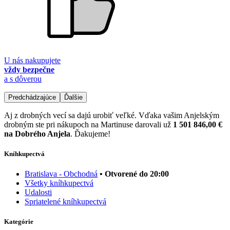
U nás nakupujete
vždy bezpečne
a s dôverou
Predchádzajúce
Ďalšie
Aj z drobných vecí sa dajú urobiť veľké. Vďaka vašim Anjelským
drobným ste pri nákupoch na Martinuse darovali už
1 501 846,00 €
na Dobrého Anjela
. Ďakujeme!
Kníhkupectvá
Bratislava - Obchodná
• Otvorené do 20:00
Všetky kníhkupectvá
Udalosti
Spriatelené kníhkupectvá
Kategórie