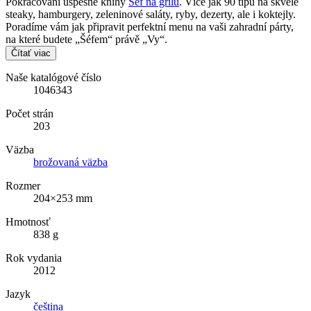
Pokračování úspěšné knihy
Šéf na grilu
. Více jak 90 tipů na skvělé
steaky, hamburgery, zeleninové saláty, ryby, dezerty, ale i koktejly.
Poradíme vám jak připravit perfektní menu na vaši zahradní párty,
na které budete „Šéfem“ právě „Vy“.
Čítať viac
Naše katalógové číslo
1046343
Počet strán
203
Väzba
brožovaná väzba
Rozmer
204×253 mm
Hmotnosť
838 g
Rok vydania
2012
Jazyk
čeština