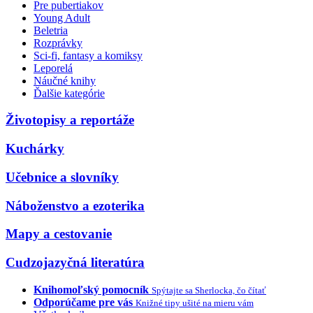
Pre pubertiakov
Young Adult
Beletria
Rozprávky
Sci-fi, fantasy a komiksy
Leporelá
Náučné knihy
Ďalšie kategórie
Životopisy a reportáže
Kuchárky
Učebnice a slovníky
Náboženstvo a ezoterika
Mapy a cestovanie
Cudzojazyčná literatúra
Knihomoľský pomocník
Spýtajte sa Sherlocka, čo čítať
Odporúčame pre vás
Knižné tipy ušité na mieru vám