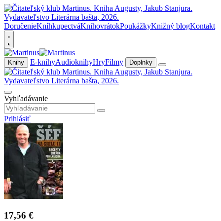
Doručenie
Kníhkupectvá
Knihovrátok
Poukážky
Knižný blog
Kontakt
E-knihy
Audioknihy
Hry
Filmy
Knihy
Doplnky
Vyhľadávanie
Prihlásiť
17,56 €