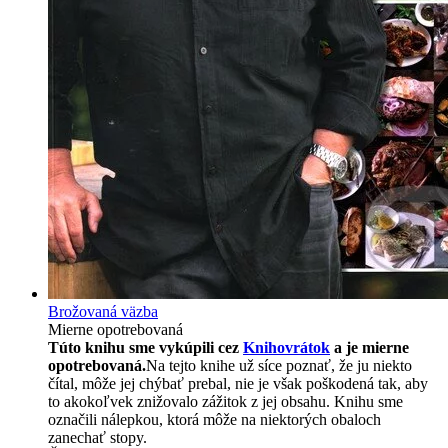
Brožovaná väzba
Mierne opotrebovaná
Túto knihu sme vykúpili cez
Knihovrátok
a je mierne
opotrebovaná.
Na tejto knihe už síce poznať, že ju niekto
čítal, môže jej chýbať prebal, nie je však poškodená tak, aby
to akokoľvek znižovalo zážitok z jej obsahu. Knihu sme
označili nálepkou, ktorá môže na niektorých obaloch
zanechať stopy.