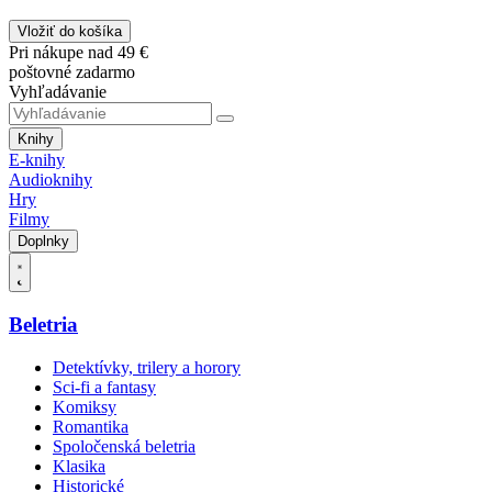
Vložiť do košíka
Pri nákupe nad 49 €
poštovné zadarmo
Vyhľadávanie
Knihy
E-knihy
Audioknihy
Hry
Filmy
Doplnky
Beletria
Detektívky, trilery a horory
Sci-fi a fantasy
Komiksy
Romantika
Spoločenská beletria
Klasika
Historické