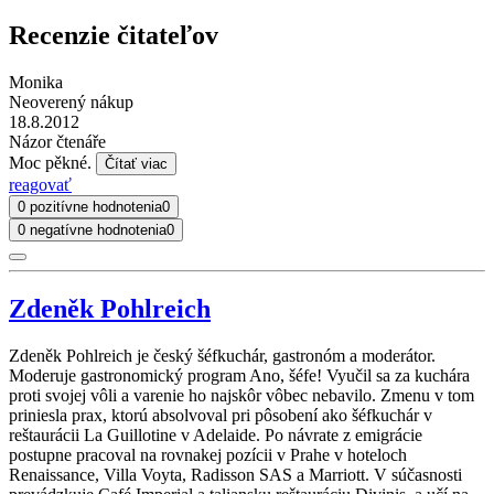
Recenzie čitateľov
Monika
Neoverený nákup
18.8.2012
Názor čtenáře
Moc pěkné.
Čítať viac
reagovať
0 pozitívne hodnotenia
0
0 negatívne hodnotenia
0
Zdeněk Pohlreich
Zdeněk Pohlreich je český šéfkuchár, gastronóm a moderátor.
Moderuje gastronomický program Ano, šéfe! Vyučil sa za kuchára
proti svojej vôli a varenie ho najskôr vôbec nebavilo. Zmenu v tom
priniesla prax, ktorú absolvoval pri pôsobení ako šéfkuchár v
reštaurácii La Guillotine v Adelaide. Po návrate z emigrácie
postupne pracoval na rovnakej pozícii v Prahe v hoteloch
Renaissance, Villa Voyta, Radisson SAS a Marriott. V súčasnosti