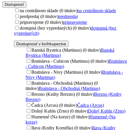
Dostupnosť
na centrálnom sklade (0 titulov)
na centrálnom sklade
predpredaj (0 titulov)
predpredaj
pripravujeme (0 titulov)
pripravujeme
dostupná (bez vypredaných) (0 titulov)
dostupná (bez
vypredaných)
Dostupnosť v kníhkupectve
Banská Bystrica (Martinus) (0 titulov)
Banská
Bystrica (Martinus)
Bratislava - Cubicon (Martinus) (0 titulov)
Bratislava
- Cubicon (Martinus)
Bratislava - Nivy (Martinus) (0 titulov)
Bratislava -
Nivy (Martinus)
Bratislava - Obchodná (Martinus) (0
titulov)
Bratislava - Obchodná (Martinus)
Brezno (Knihy Brezno) (0 titulov)
Brezno (Knihy
Brezno)
Čadca (Arcus) (0 titulov)
Čadca (Arcus)
Dolný Kubín (Zrno) (0 titulov)
Dolný Kubín (Zrno)
Humenné (Na korze) (0 titulov)
Humenné (Na
korze)
Ilava (Knihy Kornélia) (0 titulov)
Ilava (Knihy