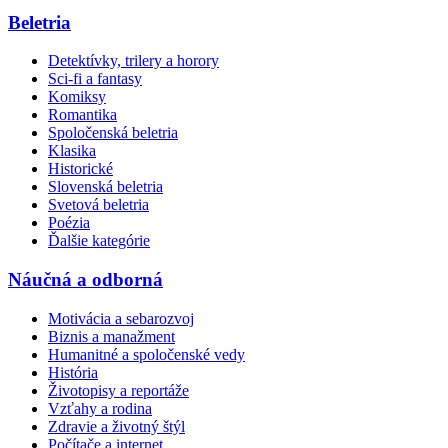
Beletria
Detektívky, trilery a horory
Sci-fi a fantasy
Komiksy
Romantika
Spoločenská beletria
Klasika
Historické
Slovenská beletria
Svetová beletria
Poézia
Ďalšie kategórie
Náučná a odborná
Motivácia a sebarozvoj
Biznis a manažment
Humanitné a spoločenské vedy
História
Životopisy a reportáže
Vzťahy a rodina
Zdravie a životný štýl
Počítače a internet