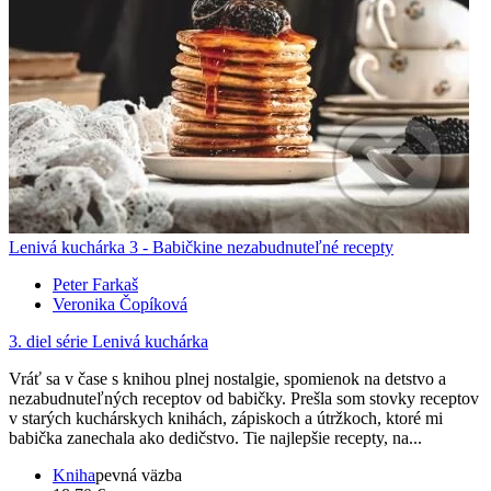
Lenivá kuchárka 3 - Babičkine nezabudnuteľné recepty
Peter Farkaš
Veronika Čopíková
3. diel série
Lenivá kuchárka
Vráť sa v čase s knihou plnej nostalgie, spomienok na detstvo a
nezabudnuteľných receptov od babičky. Prešla som stovky receptov
v starých kuchárskych knihách, zápiskoch a útržkoch, ktoré mi
babička zanechala ako dedičstvo. Tie najlepšie recepty, na...
Kniha
pevná väzba