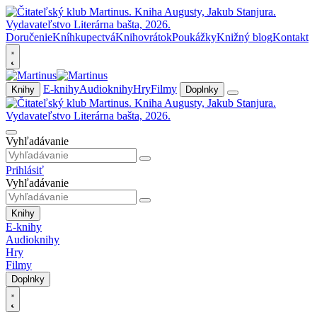
Doručenie
Kníhkupectvá
Knihovrátok
Poukážky
Knižný blog
Kontakt
E-knihy
Audioknihy
Hry
Filmy
Knihy
Doplnky
Vyhľadávanie
Prihlásiť
Vyhľadávanie
Knihy
E-knihy
Audioknihy
Hry
Filmy
Doplnky