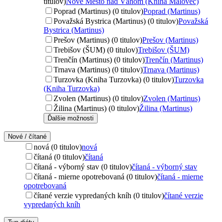
titulov)
Nové Mesto nad Váhom (Kniha Malovec)
Poprad (Martinus) (0 titulov)
Poprad (Martinus)
Považská Bystrica (Martinus) (0 titulov)
Považská
Bystrica (Martinus)
Prešov (Martinus) (0 titulov)
Prešov (Martinus)
Trebišov (ŠUM) (0 titulov)
Trebišov (ŠUM)
Trenčín (Martinus) (0 titulov)
Trenčín (Martinus)
Trnava (Martinus) (0 titulov)
Trnava (Martinus)
Turzovka (Kniha Turzovka) (0 titulov)
Turzovka
(Kniha Turzovka)
Zvolen (Martinus) (0 titulov)
Zvolen (Martinus)
Žilina (Martinus) (0 titulov)
Žilina (Martinus)
Ďalšie možnosti
Nové / čítané
nová (0 titulov)
nová
čítaná (0 titulov)
čítaná
čítaná - výborný stav (0 titulov)
čítaná - výborný stav
čítaná - mierne opotrebovaná (0 titulov)
čítaná - mierne
opotrebovaná
čítané verzie vypredaných kníh (0 titulov)
čítané verzie
vypredaných kníh