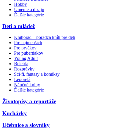
Hobby
Umenie a dizajn
Ďalšie kategórie
Deti a mládež
Knihorad – poradca kníh pre deti
Pre najmenších
Pre prvákov
Pre pubertiakov
Young Adult
Beletria
Rozprávky
Sci-fi, fantasy a komiksy
Leporelá
Náučné knihy
Ďalšie kategórie
Životopisy a reportáže
Kuchárky
Učebnice a slovníky