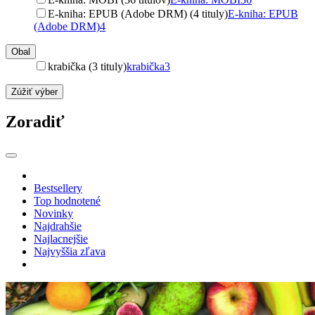
E-kniha: EPUB (Adobe DRM) (4 tituly)
E-kniha: EPUB
(Adobe DRM)
4
Obal
krabička (3 tituly)
krabička
3
Zúžiť výber
Zoradiť
Bestsellery
Top hodnotené
Novinky
Najdrahšie
Najlacnejšie
Najvyššia zľava