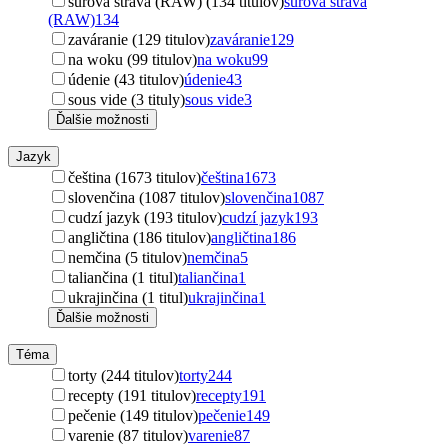
surová strava (RAW) (134 titulov)
surová strava
(RAW)
134
zaváranie (129 titulov)
zaváranie
129
na woku (99 titulov)
na woku
99
údenie (43 titulov)
údenie
43
sous vide (3 tituly)
sous vide
3
Ďalšie možnosti
Jazyk
čeština (1673 titulov)
čeština
1673
slovenčina (1087 titulov)
slovenčina
1087
cudzí jazyk (193 titulov)
cudzí jazyk
193
angličtina (186 titulov)
angličtina
186
nemčina (5 titulov)
nemčina
5
taliančina (1 titul)
taliančina
1
ukrajinčina (1 titul)
ukrajinčina
1
Ďalšie možnosti
Téma
torty (244 titulov)
torty
244
recepty (191 titulov)
recepty
191
pečenie (149 titulov)
pečenie
149
varenie (87 titulov)
varenie
87