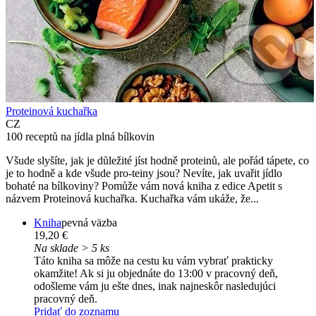
Proteinová kuchařka
CZ
100 receptů na jídla plná bílkovin
Všude slyšíte, jak je důležité jíst hodně proteinů, ale pořád tápete, co
je to hodně a kde všude pro-teiny jsou? Nevíte, jak uvařit jídlo
bohaté na bílkoviny? Pomůže vám nová kniha z edice Apetit s
názvem Proteinová kuchařka. Kuchařka vám ukáže, že...
Kniha
pevná väzba
19,20 €
Na sklade > 5 ks
Táto kniha sa môže na cestu ku vám vybrať prakticky
okamžite! Ak si ju objednáte do 13:00 v pracovný deň,
odošleme vám ju ešte dnes, inak najneskôr nasledujúci
pracovný deň.
Pridať do zoznamu