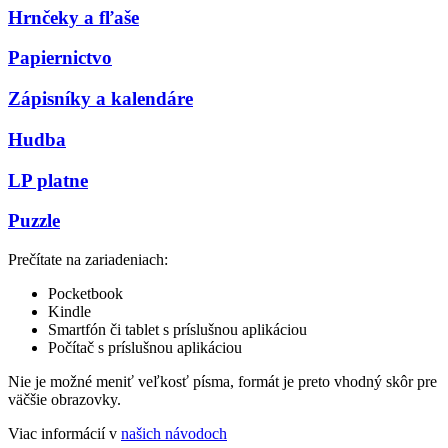
Hrnčeky a fľaše
Papiernictvo
Zápisníky a kalendáre
Hudba
LP platne
Puzzle
Prečítate na zariadeniach:
Pocketbook
Kindle
Smartfón či tablet s príslušnou aplikáciou
Počítač s príslušnou aplikáciou
Nie je možné meniť veľkosť písma, formát je preto vhodný skôr pre
väčšie obrazovky.
Viac informácií v
našich návodoch