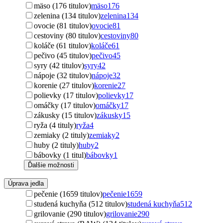
mäso (176 titulov)
mäso
176
zelenina (134 titulov)
zelenina
134
ovocie (81 titulov)
ovocie
81
cestoviny (80 titulov)
cestoviny
80
koláče (61 titulov)
koláče
61
pečivo (45 titulov)
pečivo
45
syry (42 titulov)
syry
42
nápoje (32 titulov)
nápoje
32
korenie (27 titulov)
korenie
27
polievky (17 titulov)
polievky
17
omáčky (17 titulov)
omáčky
17
zákusky (15 titulov)
zákusky
15
ryža (4 tituly)
ryža
4
zemiaky (2 tituly)
zemiaky
2
huby (2 tituly)
huby
2
bábovky (1 titul)
bábovky
1
Ďalšie možnosti
Úprava jedla
pečenie (1659 titulov)
pečenie
1659
studená kuchyňa (512 titulov)
studená kuchyňa
512
grilovanie (290 titulov)
grilovanie
290