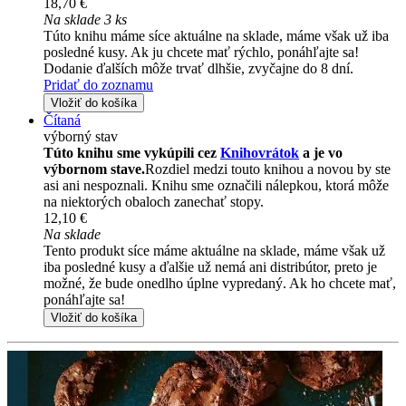
18,70 €
Na sklade 3 ks
Túto knihu máme síce aktuálne na sklade, máme však už iba
posledné kusy. Ak ju chcete mať rýchlo, ponáhľajte sa!
Dodanie ďalších môže trvať dlhšie, zvyčajne do 8 dní.
Pridať do zoznamu
Vložiť do košíka
Čítaná
výborný stav
Túto knihu sme vykúpili cez
Knihovrátok
a je vo
výbornom stave.
Rozdiel medzi touto knihou a novou by ste
asi ani nespoznali. Knihu sme označili nálepkou, ktorá môže
na niektorých obaloch zanechať stopy.
12,10 €
Na sklade
Tento produkt síce máme aktuálne na sklade, máme však už
iba posledné kusy a ďalšie už nemá ani distribútor, preto je
možné, že bude onedlho úplne vypredaný. Ak ho chcete mať,
ponáhľajte sa!
Vložiť do košíka