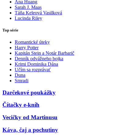
Ana Huang
Sarah J. Maas
Táňa Keleová Vasilková
Lucinda Riley
Top série
Romantické úteky
Harry Potter
Kapitán Stein a Notár Barbarič
Denník odvážneho bojka
Krimi Dominika Dána
Učím sa rozprávať
Duna
Smradi
Darčekové poukážky
Čítačky e-kníh
Vecičky od Martinusu
Káva, čaj a pochutiny