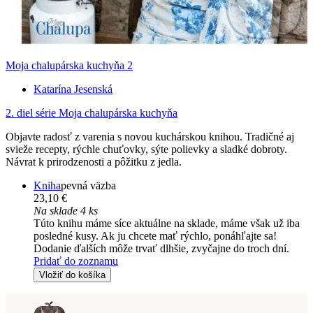
Moja chalupárska kuchyňa 2
Katarína Jesenská
2. diel série
Moja chalupárska kuchyňa
Objavte radosť z varenia s novou kuchárskou knihou. Tradičné aj
svieže recepty, rýchle chuťovky, sýte polievky a sladké dobroty.
Návrat k prirodzenosti a pôžitku z jedla.
Kniha
pevná väzba
23,10 €
Na sklade 4 ks
Túto knihu máme síce aktuálne na sklade, máme však už iba
posledné kusy. Ak ju chcete mať rýchlo, ponáhľajte sa!
Dodanie ďalších môže trvať dlhšie, zvyčajne do troch dní.
Pridať do zoznamu
Vložiť do košíka