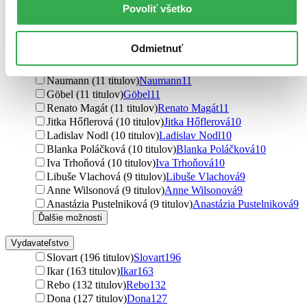
Povoliť všetko
Mari Lajosová (13 titulov)
Mari Lajosová
13
Károly Hemző (13 titulov)
Károly Hemző
13
Hana Sedláčková (11 titulov)
Hana Sedláčková
11
Odmietnuť
Šárka Vaiglová (11 titulov)
Šárka Vaiglová
11
Lenka Požárová (11 titulov)
Lenka Požárová
11
Naumann (11 titulov)
Naumann
11
Göbel (11 titulov)
Göbel
11
Renato Magát (11 titulov)
Renato Magát
11
Jitka Hőflerová (10 titulov)
Jitka Hőflerová
10
Ladislav Nodl (10 titulov)
Ladislav Nodl
10
Blanka Poláčková (10 titulov)
Blanka Poláčková
10
Iva Trhoňová (10 titulov)
Iva Trhoňová
10
Libuše Vlachová (9 titulov)
Libuše Vlachová
9
Anne Wilsonová (9 titulov)
Anne Wilsonová
9
Anastázia Pustelniková (9 titulov)
Anastázia Pustelniková
9
Ďalšie možnosti
Vydavateľstvo
Slovart (196 titulov)
Slovart
196
Ikar (163 titulov)
Ikar
163
Rebo (132 titulov)
Rebo
132
Dona (127 titulov)
Dona
127