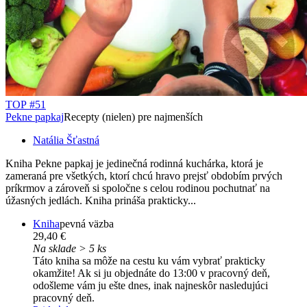
TOP #51
Pekne papkaj
Recepty (nielen) pre najmenších
Natália Šťastná
Kniha Pekne papkaj je jedinečná rodinná kuchárka, ktorá je
zameraná pre všetkých, ktorí chcú hravo prejsť obdobím prvých
príkrmov a zároveň si spoločne s celou rodinou pochutnať na
úžasných jedlách. Kniha prináša prakticky...
Kniha
pevná väzba
29,40 €
Na sklade > 5 ks
Táto kniha sa môže na cestu ku vám vybrať prakticky
okamžite! Ak si ju objednáte do 13:00 v pracovný deň,
odošleme vám ju ešte dnes, inak najneskôr nasledujúci
pracovný deň.