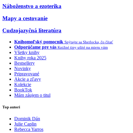
Náboženstvo a ezoterika
Mapy a cestovanie
Cudzojazyčná literatúra
Knihomoľský pomocník
Spýtajte sa Sherlocka, čo čítať
Odporúčame pre vás
Knižné tipy ušité na mieru vám
Všetky knihy
Knihy roka 2025
Bestsellery
Novinky
Pripravované
Akcie a zľavy
Kolekcie
BookTok
Mám záujem o titul
Top autori
Dominik Dán
Julie Caplin
Rebecca Yarros