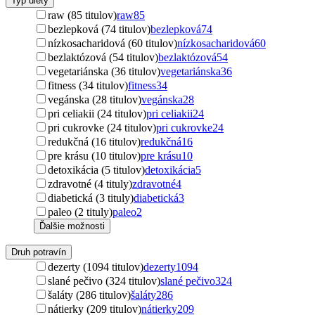
Typ diéty
raw (85 titulov)
raw
85
bezlepková (74 titulov)
bezlepková
74
nízkosacharidová (60 titulov)
nízkosacharidová
60
bezlaktózová (54 titulov)
bezlaktózová
54
vegetariánska (36 titulov)
vegetariánska
36
fitness (34 titulov)
fitness
34
vegánska (28 titulov)
vegánska
28
pri celiakii (24 titulov)
pri celiakii
24
pri cukrovke (24 titulov)
pri cukrovke
24
redukčná (16 titulov)
redukčná
16
pre krásu (10 titulov)
pre krásu
10
detoxikácia (5 titulov)
detoxikácia
5
zdravotné (4 tituly)
zdravotné
4
diabetická (3 tituly)
diabetická
3
paleo (2 tituly)
paleo
2
Ďalšie možnosti
Druh potravín
dezerty (1094 titulov)
dezerty
1094
slané pečivo (324 titulov)
slané pečivo
324
šaláty (286 titulov)
šaláty
286
nátierky (209 titulov)
nátierky
209