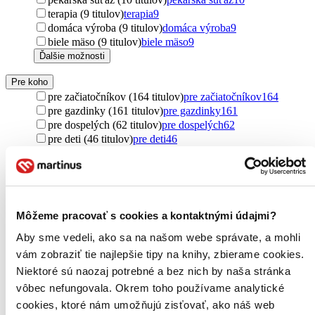
terapia (9 titulov)
terapia
9
domáca výroba (9 titulov)
domáca výroba
9
biele mäso (9 titulov)
biele mäso
9
Ďalšie možnosti
Pre koho
pre začiatočníkov (164 titulov)
pre začiatočníkov
164
pre gazdinky (161 titulov)
pre gazdinky
161
pre dospelých (62 titulov)
pre dospelých
62
pre deti (46 titulov)
pre deti
46
pre ženy (26 titulov)
pre ženy
26
pre mužov (18 titulov)
pre mužov
18
pre najmenších (14 titulov)
pre najmenších
14
pre náročných (2 tituly)
pre náročných
2
Ďalšie možnosti
Môžeme pracovať s cookies a kontaktnými údajmi?
Pôvod
Aby sme vedeli, ako sa na našom webe správate, a mohli
Česko (153 titulov)
Česko
153
vám zobraziť tie najlepšie tipy na knihy, zbierame cookies.
Slovensko (55 titulov)
Slovensko
55
Niektoré sú naozaj potrebné a bez nich by naša stránka
zahraničný (50 titulov)
zahraničný
50
vôbec nefungovala. Okrem toho používame analytické
Spojené štáty (22 titulov)
Spojené štáty
22
cookies, ktoré nám umožňujú zisťovať, ako náš web
Spojené kráľovstvo (15 titulov)
Spojené kráľovstvo
15