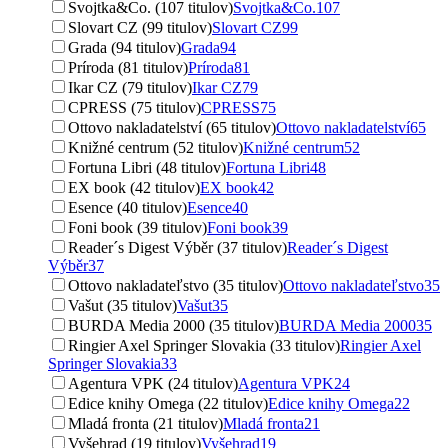
Svojtka&Co. (107 titulov)
Svojtka&Co.
107
Slovart CZ (99 titulov)
Slovart CZ
99
Grada (94 titulov)
Grada
94
Príroda (81 titulov)
Príroda
81
Ikar CZ (79 titulov)
Ikar CZ
79
CPRESS (75 titulov)
CPRESS
75
Ottovo nakladatelství (65 titulov)
Ottovo nakladatelství
65
Knižné centrum (52 titulov)
Knižné centrum
52
Fortuna Libri (48 titulov)
Fortuna Libri
48
EX book (42 titulov)
EX book
42
Esence (40 titulov)
Esence
40
Foni book (39 titulov)
Foni book
39
Reader´s Digest Výběr (37 titulov)
Reader´s Digest
Výběr
37
Ottovo nakladateľstvo (35 titulov)
Ottovo nakladateľstvo
35
Vašut (35 titulov)
Vašut
35
BURDA Media 2000 (35 titulov)
BURDA Media 2000
35
Ringier Axel Springer Slovakia (33 titulov)
Ringier Axel
Springer Slovakia
33
Agentura VPK (24 titulov)
Agentura VPK
24
Edice knihy Omega (22 titulov)
Edice knihy Omega
22
Mladá fronta (21 titulov)
Mladá fronta
21
Vyšehrad (19 titulov)
Vyšehrad
19