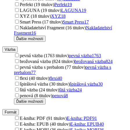
Perfekt (19 titulov)
Perfekt
19
LAGUNA (19 titulov)
LAGUNA
19
XYZ (18 titulov)
XYZ
18
Smart Press (17 titulov)
Smart Press
17
Nakladatelství Fragment (16 titulov)
Nakladatelství
Fragment
16
Ďalšie možnosti
Väzba
pevná väzba (1763 titulov)
pevná väzba
1763
brožovaná väzba (824 titulov)
brožovaná väzba
824
pevná väzba s prebalom (77 titulov)
pevná väzba s
prebalom
77
flexi (40 titulov)
flexi
40
špirálová väzba (30 titulov)
špirálová väzba
30
šitá väzba (24 titulov)
šitá väzba
24
penová (8 titulov)
penová
8
Ďalšie možnosti
Formát
E-kniha: PDF (91 titulov)
E-kniha: PDF
91
E-kniha: EPUB (40 titulov)
E-kniha: EPUB
40
E-kniha: MOBI (36 titulov)
E-kniha: MOBI
36