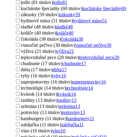
jedlo (81 titulov)
jedlo
81
kuchárske špeciality (69 titulov)
kuchárske špeciality
69
zákusky (59 titulov)
zákusky
59
hydinové mäso (51 titulov)
hydinové mäso
51
sladké (48 titulov)
sladké
48
koláče (40 titulov)
koláče
40
čokoláda (38 titulov)
čokoláda
38
vianočné pečivo (30 titulov)
vianočné pečivo
30
výživa (21 titulov)
výživa
21
teplovzdušné pece (20 titulov)
teplovzdušné pece
20
chudnutie (17 titulov)
chudnutie
17
diéta (17 titulov)
diéta
17
ryby (16 titulov)
ryby
16
superpotraviny (16 titulov)
superpotraviny
16
technológie (14 titulov)
technológie
14
kvások (14 titulov)
kvások
14
rastliny (13 titulov)
rastliny
13
zelenina (13 titulov)
zelenina
13
potraviny (13 titulov)
potraviny
13
hamburgery (11 titulov)
hamburgery
11
zabíjačka (11 titulov)
zabíjačka
11
víno (10 titulov)
víno
10
pekárska súťaž (10 titulov)
pekárska súťaž
10