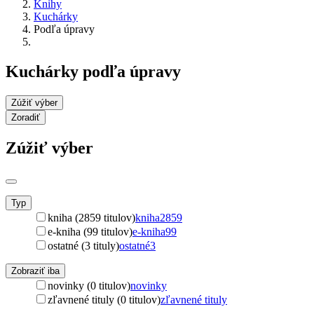
Knihy
Kuchárky
Podľa úpravy
Kuchárky podľa úpravy
Zúžiť výber
Zoradiť
Zúžiť výber
Typ
kniha (2859 titulov)
kniha
2859
e-kniha (99 titulov)
e-kniha
99
ostatné (3 tituly)
ostatné
3
Zobraziť iba
novinky (0 titulov)
novinky
zľavnené tituly (0 titulov)
zľavnené tituly