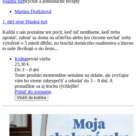
Hladná furt
Rýchle a jednoduché recepty
Martina Dorkinová
1. diel série
Hladná furt
Každá z nás poznáme ten pocit, keď nič nestíhame, keď treba
upratať, zahrať sa doma na učiteľku alebo len chceme nechať nohy
vyložené o 5 minút dlhšie, no bruchá domáceho osadenstva a hlavne
to naše škvŕkajú o sto šesto...
Kniha
pevná väzba
23,30 €
Do 3 – 8 dní
Tento produkt momentálne nemáme na sklade, ale zvyčajne
vám ho vieme zabezpečiť a odoslať do 3 – 8 dní. A
posnažíme sa aj trochu rýchlejšie!
Pridať do zoznamu
Vložiť do košíka