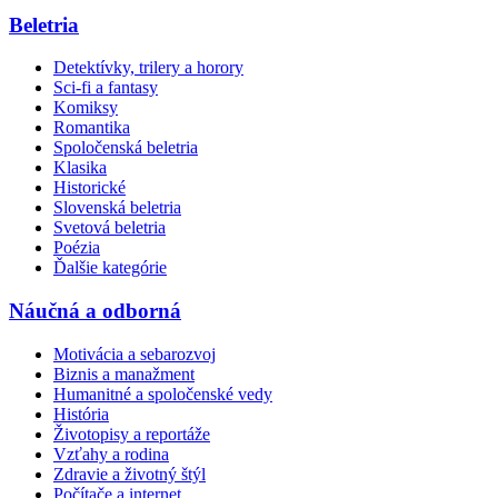
Beletria
Detektívky, trilery a horory
Sci-fi a fantasy
Komiksy
Romantika
Spoločenská beletria
Klasika
Historické
Slovenská beletria
Svetová beletria
Poézia
Ďalšie kategórie
Náučná a odborná
Motivácia a sebarozvoj
Biznis a manažment
Humanitné a spoločenské vedy
História
Životopisy a reportáže
Vzťahy a rodina
Zdravie a životný štýl
Počítače a internet