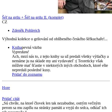
Šéf na grilu + Šéf na grilu II. (komplet)
CZ
Zdeněk Pohlreich
Výhodná kolekce o grilování od oblíbeného českého šéfkuchaře!...
Kniha
pevná väzba
Vypredané
Ach, mrzí nás to, z tejto knihy sa už predali všetky výtlačky a
nemáme ju na sklade my ani vydavateľ :( Teoreticky však
môžete mať šťastie v niektorých iných obchodoch, ktoré ešte
nepredali posledné kusy.
Pridať do zoznamu
Hore
Pridať citát
Sú chvíle, na ktoré človek len tak nezabudne, ostrým večným
perom sa mu zapíšu na stránky pamäti a vryjú do srdca, odkiaľ ich