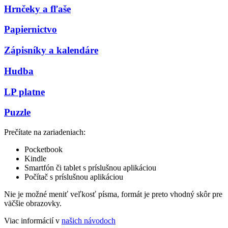
Hrnčeky a fľaše
Papiernictvo
Zápisníky a kalendáre
Hudba
LP platne
Puzzle
Prečítate na zariadeniach:
Pocketbook
Kindle
Smartfón či tablet s príslušnou aplikáciou
Počítač s príslušnou aplikáciou
Nie je možné meniť veľkosť písma, formát je preto vhodný skôr pre
väčšie obrazovky.
Viac informácií v
našich návodoch