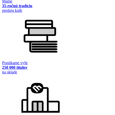
Máme
35-ročnú tradíciu
predaja kníh
Ponúkame vyše
250 000 titulov
na sklade