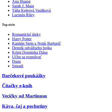
Ana Huang
Sarah J. Maas
Táňa Keleová Vasilková
Lucinda Riley
Top série
Romantické úteky
Harry Potter
Kapitán Stein a Notár Barbarič
Denník odvážneho bojka
Krimi Dominika Dána
Učím sa rozprávať
Duna
Smradi
Darčekové poukážky
Čítačky e-kníh
Vecičky od Martinusu
Káva, čaj a pochutiny