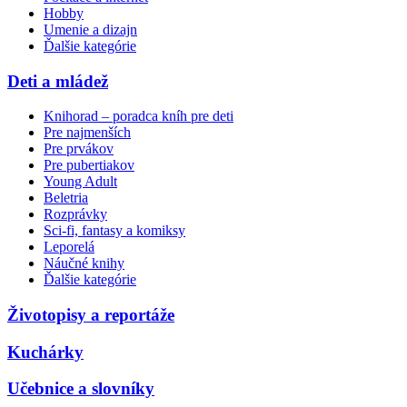
Hobby
Umenie a dizajn
Ďalšie kategórie
Deti a mládež
Knihorad – poradca kníh pre deti
Pre najmenších
Pre prvákov
Pre pubertiakov
Young Adult
Beletria
Rozprávky
Sci-fi, fantasy a komiksy
Leporelá
Náučné knihy
Ďalšie kategórie
Životopisy a reportáže
Kuchárky
Učebnice a slovníky