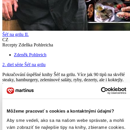
Šéf na grilu II.
CZ
Recepty Zdeňka Pohlreicha
Zdeněk Pohlreich
2. diel série
Šéf na grilu
Pokračování úspěšné knihy Šéf na grilu. Více jak 90 tipů na skvělé
steaky, hamburgery, zeleninové saláty, ryby, dezerty, ale i koktejly.
Poradíme vám jak připravit perfektní menu na vaši zahradní párty,
na které budete „Šéfem“ právě „Vy“.
Čítaná
výborný stav
Túto knihu sme vykúpili cez
Knihovrátok
a je vo
Môžeme pracovať s cookies a kontaktnými údajmi?
výbornom stave.
Rozdiel medzi touto knihou a novou by ste
Aby sme vedeli, ako sa na našom webe správate, a mohli
asi ani nespoznali. Knihu sme označili nálepkou, ktorá môže
na niektorých obaloch zanechať stopy.
vám zobraziť tie najlepšie tipy na knihy, zbierame cookies.