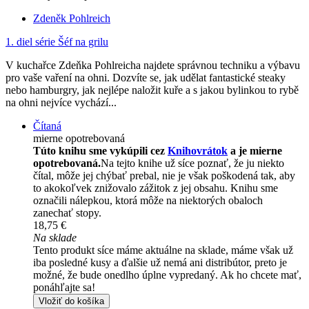
Zdeněk Pohlreich
1. diel série
Šéf na grilu
V kuchařce Zdeňka Pohlreicha najdete správnou techniku a výbavu
pro vaše vaření na ohni. Dozvíte se, jak udělat fantastické steaky
nebo hamburgry, jak nejlépe naložit kuře a s jakou bylinkou to rybě
na ohni nejvíce vychází...
Čítaná
mierne opotrebovaná
Túto knihu sme vykúpili cez
Knihovrátok
a je mierne
opotrebovaná.
Na tejto knihe už síce poznať, že ju niekto
čítal, môže jej chýbať prebal, nie je však poškodená tak, aby
to akokoľvek znižovalo zážitok z jej obsahu. Knihu sme
označili nálepkou, ktorá môže na niektorých obaloch
zanechať stopy.
18,75 €
Na sklade
Tento produkt síce máme aktuálne na sklade, máme však už
iba posledné kusy a ďalšie už nemá ani distribútor, preto je
možné, že bude onedlho úplne vypredaný. Ak ho chcete mať,
ponáhľajte sa!
Vložiť do košíka