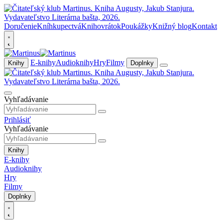
Doručenie
Kníhkupectvá
Knihovrátok
Poukážky
Knižný blog
Kontakt
E-knihy
Audioknihy
Hry
Filmy
Knihy
Doplnky
Vyhľadávanie
Prihlásiť
Vyhľadávanie
Knihy
E-knihy
Audioknihy
Hry
Filmy
Doplnky