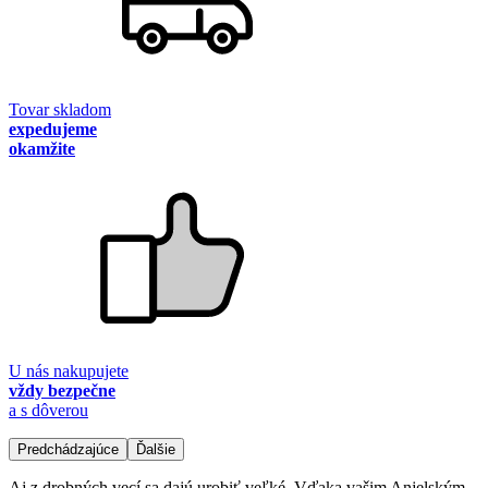
Tovar skladom
expedujeme
okamžite
U nás nakupujete
vždy bezpečne
a s dôverou
Predchádzajúce
Ďalšie
Aj z drobných vecí sa dajú urobiť veľké. Vďaka vašim Anjelským