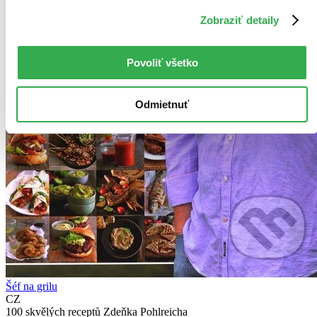
Zobraziť detaily
Povoliť všetko
Odmietnuť
Šéf na grilu
CZ
100 skvělých receptů Zdeňka Pohlreicha