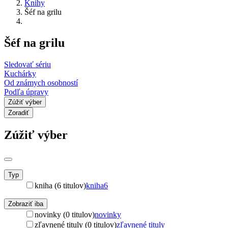
Knihy
Šéf na grilu
Šéf na grilu
Sledovať sériu
Kuchárky
Od známych osobností
Podľa úpravy
Zúžiť výber
Zoradiť
Zúžiť výber
Typ
kniha (6 titulov)
kniha
6
Zobraziť iba
novinky (0 titulov)
novinky
zľavnené tituly (0 titulov)
zľavnené tituly