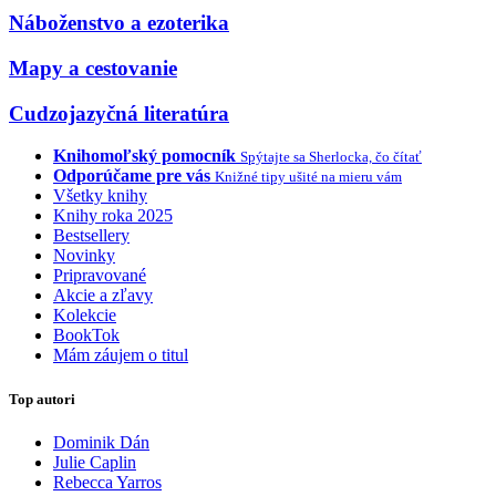
Náboženstvo a ezoterika
Mapy a cestovanie
Cudzojazyčná literatúra
Knihomoľský pomocník
Spýtajte sa Sherlocka, čo čítať
Odporúčame pre vás
Knižné tipy ušité na mieru vám
Všetky knihy
Knihy roka 2025
Bestsellery
Novinky
Pripravované
Akcie a zľavy
Kolekcie
BookTok
Mám záujem o titul
Top autori
Dominik Dán
Julie Caplin
Rebecca Yarros