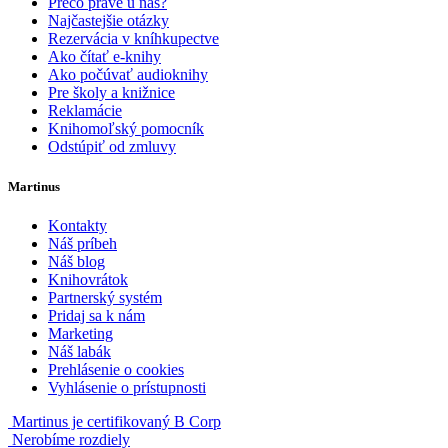
Prečo práve u nás?
Najčastejšie otázky
Rezervácia v kníhkupectve
Ako čítať e-knihy
Ako počúvať audioknihy
Pre školy a knižnice
Reklamácie
Knihomoľský pomocník
Odstúpiť od zmluvy
Martinus
Kontakty
Náš príbeh
Náš blog
Knihovrátok
Partnerský systém
Pridaj sa k nám
Marketing
Náš labák
Prehlásenie o cookies
Vyhlásenie o prístupnosti
Martinus je certifikovaný B Corp
Nerobíme rozdiely