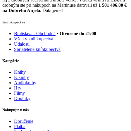
drobným ste pri nákupoch na Martinuse darovali už
1 501 406,00 €
na Dobrého Anjela
. Ďakujeme!
Kníhkupectvá
Bratislava - Obchodná
• Otvorené do 21:00
Všetky kníhkupectvá
Udalosti
Spriatelené kníhkupectvá
Kategórie
Knihy
E-knihy
Audioknihy
Hry
Filmy
Doplnky
Nakupujte u nás
Doručenie
Platba