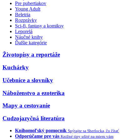
Pre pubertiakov
Young Adult
Beletria
Rozprávky
Sci-fi, fantasy a komiksy
Leporelá
Náučné knihy
Ďalšie kategórie
Životopisy a reportáže
Kuchárky
Učebnice a slovníky
Náboženstvo a ezoterika
Mapy a cestovanie
Cudzojazyčná literatúra
Knihomoľský pomocník
Spýtajte sa Sherlocka, čo čítať
Odporúčame pre vás
Knižné tipy ušité na mieru vám