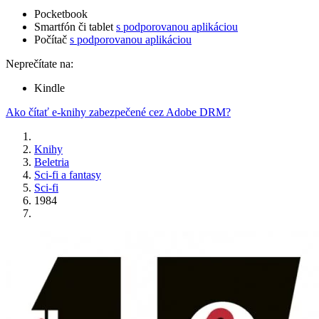
Pocketbook
Smartfón či tablet
s podporovanou aplikáciou
Počítač
s podporovanou aplikáciou
Neprečítate na:
Kindle
Ako čítať e-knihy zabezpečené cez Adobe DRM?
Knihy
Beletria
Sci-fi a fantasy
Sci-fi
1984