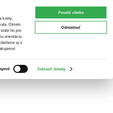
Povoliť všetko
a knihy,
ovala. Okrem
Odmietnuť
stále ho pre
u orientáciu.
dieľame aj s
Ďakujeme!
ngové
Zobraziť detaily