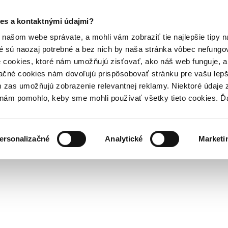
es a kontaktnými údajmi?
našom webe správate, a mohli vám zobraziť tie najlepšie tipy n
é sú naozaj potrebné a bez nich by naša stránka vôbec nefung
 cookies, ktoré nám umožňujú zisťovať, ako náš web funguje, a 
ačné cookies nám dovoľujú prispôsobovať stránku pre vašu lepši
zas umožňujú zobrazenie relevantnej reklamy. Niektoré údaje z
y nám pomohlo, keby sme mohli používať všetky tieto cookies. 
ersonalizačné
Analytické
Marketi