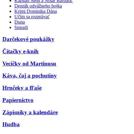
Kapitán Stein a Notár Barbarič
Denník odvážneho bojka
Krimi Dominika Dána
Učím sa rozprávať
Duna
Smradi
Darčekové poukážky
Čítačky e-kníh
Vecičky od Martinusu
Káva, čaj a pochutiny
Hrnčeky a fľaše
Papiernictvo
Zápisníky a kalendáre
Hudba