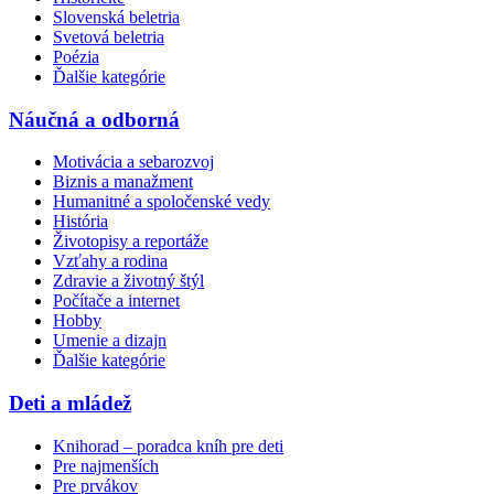
Slovenská beletria
Svetová beletria
Poézia
Ďalšie kategórie
Náučná a odborná
Motivácia a sebarozvoj
Biznis a manažment
Humanitné a spoločenské vedy
História
Životopisy a reportáže
Vzťahy a rodina
Zdravie a životný štýl
Počítače a internet
Hobby
Umenie a dizajn
Ďalšie kategórie
Deti a mládež
Knihorad – poradca kníh pre deti
Pre najmenších
Pre prvákov