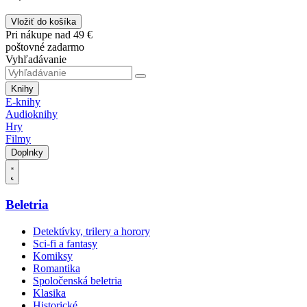
Vložiť do košíka
Pri nákupe nad 49 €
poštovné zadarmo
Vyhľadávanie
Knihy
E-knihy
Audioknihy
Hry
Filmy
Doplnky
Beletria
Detektívky, trilery a horory
Sci-fi a fantasy
Komiksy
Romantika
Spoločenská beletria
Klasika
Historické