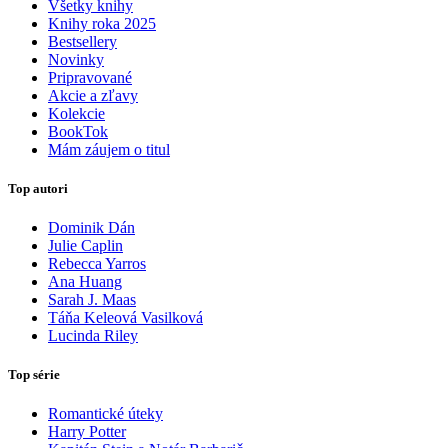
Všetky knihy
Knihy roka 2025
Bestsellery
Novinky
Pripravované
Akcie a zľavy
Kolekcie
BookTok
Mám záujem o titul
Top autori
Dominik Dán
Julie Caplin
Rebecca Yarros
Ana Huang
Sarah J. Maas
Táňa Keleová Vasilková
Lucinda Riley
Top série
Romantické úteky
Harry Potter