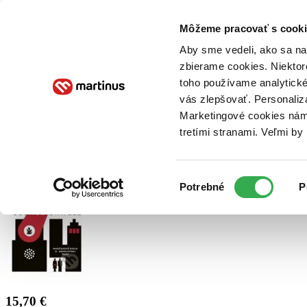
Doručenie
Kníhkupectvá
Knihovrátok
Poukážky
Knižný blog
Kontakt
Môžeme pracovať s cooki
Aby sme vedeli, ako sa na 
zbierame cookies. Niektor
E-knihy
Audioknihy
Hry
Filmy
Knihy
Doplnky
toho používame analytické
vás zlepšovať. Personaliz
Vyhľadávanie
Marketingové cookies nám 
tretími stranami. Veľmi b
Prihlásiť
Výber
Potrebné
P
súhlasu
15,70 €