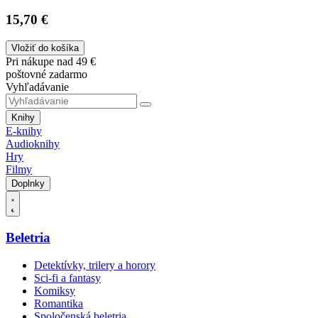
15,70 €
Vložiť do košíka
Pri nákupe nad 49 €
poštovné zadarmo
Vyhľadávanie
Knihy
E-knihy
Audioknihy
Hry
Filmy
Doplnky
Beletria
Detektívky, trilery a horory
Sci-fi a fantasy
Komiksy
Romantika
Spoločenská beletria