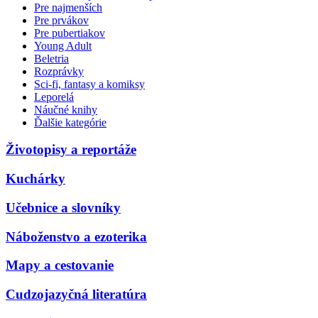
Pre najmenších
Pre prvákov
Pre pubertiakov
Young Adult
Beletria
Rozprávky
Sci-fi, fantasy a komiksy
Leporelá
Náučné knihy
Ďalšie kategórie
Životopisy a reportáže
Kuchárky
Učebnice a slovníky
Náboženstvo a ezoterika
Mapy a cestovanie
Cudzojazyčná literatúra