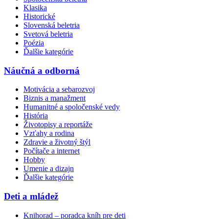
Klasika
Historické
Slovenská beletria
Svetová beletria
Poézia
Ďalšie kategórie
Náučná a odborná
Motivácia a sebarozvoj
Biznis a manažment
Humanitné a spoločenské vedy
História
Životopisy a reportáže
Vzťahy a rodina
Zdravie a životný štýl
Počítače a internet
Hobby
Umenie a dizajn
Ďalšie kategórie
Deti a mládež
Knihorad – poradca kníh pre deti