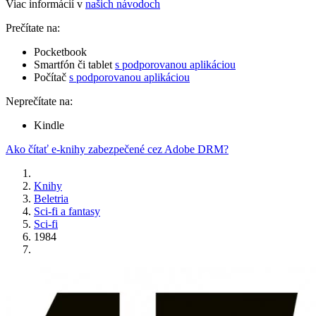
Viac informácií v
našich návodoch
Prečítate na:
Pocketbook
Smartfón či tablet
s podporovanou aplikáciou
Počítač
s podporovanou aplikáciou
Neprečítate na:
Kindle
Ako čítať e-knihy zabezpečené cez Adobe DRM?
Knihy
Beletria
Sci-fi a fantasy
Sci-fi
1984