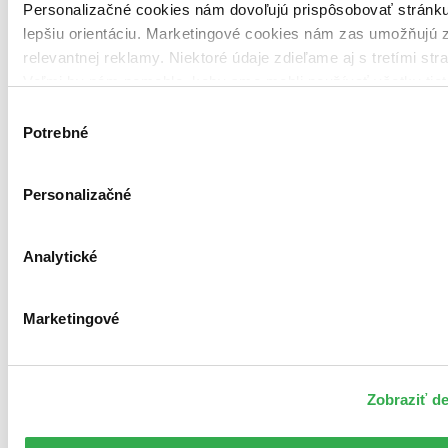
Personalizačné cookies nám dovoľujú prispôsobovať stránk
lepšiu orientáciu. Marketingové cookies nám zas umožňujú 
relevantnej reklamy. Niektoré údaje zdieľame aj s tretími str
Veľmi by nám pomohlo, keby sme mohli používať všetky tiet
Ďakujeme!
Výber
Potrebné
súhlasu
Personalizačné
Analytické
Marketingové
Zobraziť de