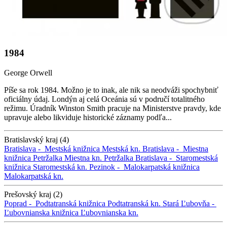
1984
George Orwell
Píše sa rok 1984. Možno je to inak, ale nik sa neodváži spochybniť
oficiálny údaj. Londýn aj celá Oceánia sú v područí totalitného
režimu. Úradník Winston Smith pracuje na Ministerstve pravdy, kde
upravuje alebo likviduje historické záznamy podľa...
Bratislavský kraj (4)
Bratislava -
Mestská knižnica
Mestská kn.
Bratislava -
Miestna
knižnica Petržalka
Miestna kn. Petržalka
Bratislava -
Staromestská
knižnica
Staromestská kn.
Pezinok -
Malokarpatská knižnica
Malokarpatská kn.
Prešovský kraj (2)
Poprad -
Podtatranská knižnica
Podtatranská kn.
Stará Ľubovňa -
Ľubovnianska knižnica
Ľubovnianska kn.