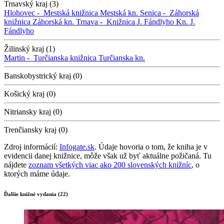
Trnavský kraj (3)
Hlohovec -
Mestská knižnica
Mestská kn.
Senica -
Záhorská
knižnica
Záhorská kn.
Trnava -
Knižnica J. Fándlyho
Kn. J.
Fándlyho
Žilinský kraj (1)
Martin -
Turčianska knižnica
Turčianska kn.
Banskobystrický kraj (0)
Košický kraj (0)
Nitriansky kraj (0)
Trenčiansky kraj (0)
Zdroj informácií:
Infogate.sk
. Údaje hovoria o tom, že kniha je v
evidencii danej knižnice, môže však už byť aktuálne požičaná. Tu
nájdete
zoznam všetkých viac ako 200 slovenských knižníc
, o
ktorých máme údaje.
Ďalšie knižné vydania (22)