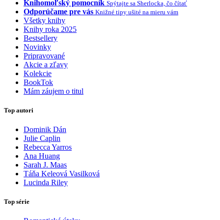
Knihomoľský pomocník
Spýtajte sa Sherlocka, čo čítať
Odporúčame pre vás
Knižné tipy ušité na mieru vám
Všetky knihy
Knihy roka 2025
Bestsellery
Novinky
Pripravované
Akcie a zľavy
Kolekcie
BookTok
Mám záujem o titul
Top autori
Dominik Dán
Julie Caplin
Rebecca Yarros
Ana Huang
Sarah J. Maas
Táňa Keleová Vasilková
Lucinda Riley
Top série