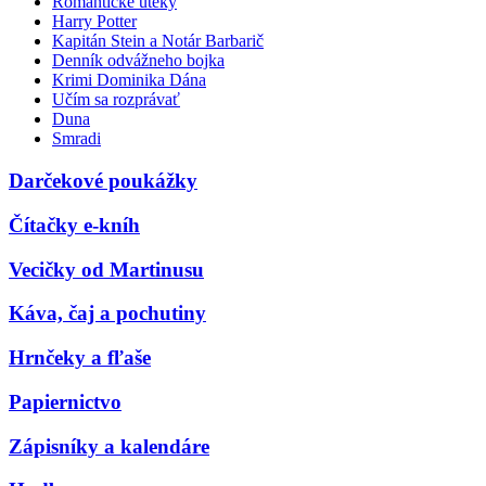
Romantické úteky
Harry Potter
Kapitán Stein a Notár Barbarič
Denník odvážneho bojka
Krimi Dominika Dána
Učím sa rozprávať
Duna
Smradi
Darčekové poukážky
Čítačky e-kníh
Vecičky od Martinusu
Káva, čaj a pochutiny
Hrnčeky a fľaše
Papiernictvo
Zápisníky a kalendáre