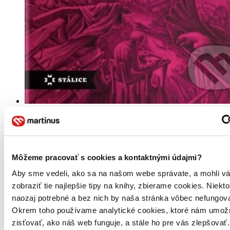
Pevná väzba
Slovenčina, 2024
Na sklade 1 ks
Túto knihu máme síce aktuálne na sklade, máme však už iba
posledné kusy. Ak ju chcete mať rýchlo, ponáhľajte sa!
Dodanie ďalších môže trvať dlhšie, zvyčajne do piatich dní.
Môžeme pracovať s cookies a kontaktnými údajmi?
Aby sme vedeli, ako sa na našom webe správate, a mohli v
18,60 €
zobraziť tie najlepšie tipy na knihy, zbierame cookies. Niekt
Vložiť do košíka
naozaj potrebné a bez nich by naša stránka vôbec nefungova
Okrem toho používame analytické cookies, ktoré nám umož
zisťovať, ako náš web funguje, a stále ho pre vás zlepšovať.