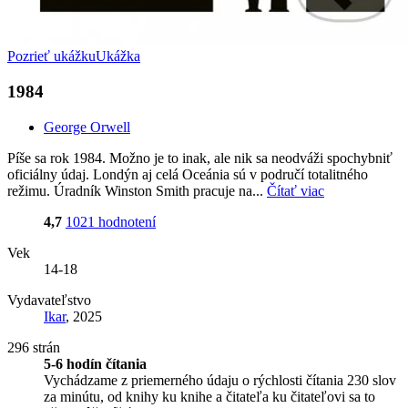
Pozrieť ukážku
Ukážka
1984
George Orwell
Píše sa rok 1984. Možno je to inak, ale nik sa neodváži spochybniť
oficiálny údaj. Londýn aj celá Oceánia sú v područí totalitného
režimu. Úradník Winston Smith pracuje na...
Čítať viac
4,7
1021 hodnotení
Vek
14-18
Vydavateľstvo
Ikar
, 2025
296 strán
5-6 hodín čítania
Vychádzame z priemerného údaju o rýchlosti čítania 230 slov
za minútu, od knihy ku knihe a čitateľa ku čitateľovi sa to