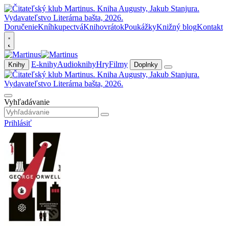
Doručenie
Kníhkupectvá
Knihovrátok
Poukážky
Knižný blog
Kontakt
E-knihy
Audioknihy
Hry
Filmy
Knihy
Doplnky
Vyhľadávanie
Prihlásiť