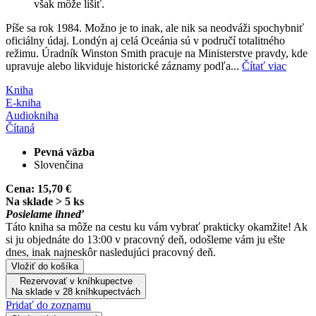
však môže líšiť.
Píše sa rok 1984. Možno je to inak, ale nik sa neodváži spochybniť
oficiálny údaj. Londýn aj celá Oceánia sú v područí totalitného
režimu. Úradník Winston Smith pracuje na Ministerstve pravdy, kde
upravuje alebo likviduje historické záznamy podľa...
Čítať viac
Kniha
E-kniha
Audiokniha
Čítaná
Pevná väzba
Slovenčina
Cena:
15,70 €
Na sklade > 5 ks
Posielame ihneď
Táto kniha sa môže na cestu ku vám vybrať prakticky okamžite! Ak
si ju objednáte do 13:00 v pracovný deň, odošleme vám ju ešte
dnes, inak najneskôr nasledujúci pracovný deň.
Vložiť do košíka
Rezervovať v kníhkupectve
Na sklade v 28 kníhkupectvách
Pridať do zoznamu