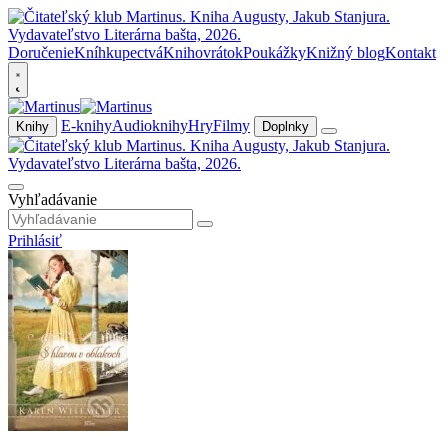
Doručenie
Kníhkupectvá
Knihovrátok
Poukážky
Knižný blog
Kontakt
E-knihy
Audioknihy
Hry
Filmy
Knihy
Doplnky
Vyhľadávanie
Prihlásiť