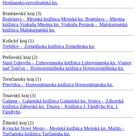
Hontiansko-novohradská kn.
Bratislavský kraj (3)
Bratislava -
Mestská knižnica
Mestská kn.
Bratislava -
Miestna
knižnica Vrakuňa
Miestna kn. Vrakuňa
Pezinok -
Malokarpatská
knižnica
Malokarpatská kn.
Košický kraj (1)
Trebišov -
Zemplínska knižnica
Zemplínska kn.
Prešovský kraj (2)
Stará Ľubovňa -
Ľubovnianska knižnica
Ľubovnianska kn.
Vranov
nad Topľou -
Hornozemplínska knižnica
Hornozemplínska kn.
Trenčiansky kraj (1)
Prievidza -
Hornonitrianska knižnica
Hornonitrianska kn.
Trnavský kraj (3)
Galanta -
Galantská knižnica
Galantská kn.
Senica -
Záhorská
knižnica
Záhorská kn.
Trnava -
Knižnica J. Fándlyho
Kn. J.
Fándlyho
Žilinský kraj (2)
Kysucké Nové Mesto -
Mestská knižnica
Mestská kn.
Martin -
Turčianska knižnica
Turčianska kn.