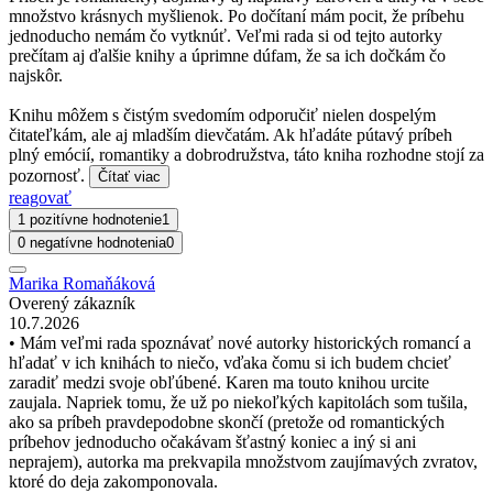
množstvo krásnych myšlienok. Po dočítaní mám pocit, že príbehu
jednoducho nemám čo vytknúť. Veľmi rada si od tejto autorky
prečítam aj ďalšie knihy a úprimne dúfam, že sa ich dočkám čo
najskôr.
Knihu môžem s čistým svedomím odporučiť nielen dospelým
čitateľkám, ale aj mladším dievčatám. Ak hľadáte pútavý príbeh
plný emócií, romantiky a dobrodružstva, táto kniha rozhodne stojí za
pozornosť.
Čítať viac
reagovať
1 pozitívne hodnotenie
1
0 negatívne hodnotenia
0
Marika Romaňáková
Overený zákazník
10.7.2026
• Mám veľmi rada spoznávať nové autorky historických romancí a
hľadať v ich knihách to niečo, vďaka čomu si ich budem chcieť
zaradiť medzi svoje obľúbené. Karen ma touto knihou urcite
zaujala. Napriek tomu, že už po niekoľkých kapitolách som tušila,
ako sa príbeh pravdepodobne skončí (pretože od romantických
príbehov jednoducho očakávam šťastný koniec a iný si ani
neprajem), autorka ma prekvapila množstvom zaujímavých zvratov,
ktoré do deja zakomponovala.