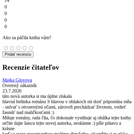
14
0
0
0
0
Ako sa páčila kniha vám?
Pridať recenziu
Recenzie čitateľov
Majka Glovova
Overený zákazník
23.7.2026
táto nová autorka si ma úplne získala
hlavná hrdinka románu S hlavou v oblakoch mi dosť pripomína mňa
- snívať s otvorenými očami, zároveň prechádzať životom, vedieť
žasnúť nad maličkosťami :)
Miluje romány, rada číta, čo dokonale vystihuje aj obálka tejto knihy
určite dajte šancu tejto novej autorka, nesklame :) píše pútavo a
krásne
keď sa stane guvernantkou malému dievčatku, okamžite si ju získa -