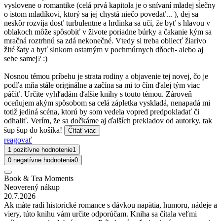
vyslovene o romantike (celá prvá kapitola je o snívaní mladej slečny
o istom mladíkovi, ktorý sa jej chystá niečo povedať... ), dej sa
neskôr rozvíja dosť turbulentne a hrdinka sa učí, že byť s hlavou v
oblakoch môže spôsobiť v živote poriadne búrky a čakanie kým sa
mračná roztrhnú sa zdá nekonečné. Vtedy si treba obliecť žiarivo
žlté šaty a byť slnkom ostatným v pochmúrnych dňoch- alebo aj
sebe samej? :)
Nosnou témou príbehu je strata rodiny a objavenie tej novej, čo je
podľa mňa stále originálne a začína sa mi to čím ďalej tým viac
páčiť. Určite vyhľadám ďalšie knihy s touto témou. Zároveň
oceňujem akým spôsobom sa celá zápletka vyskladá, nenapadá mi
totiž jediná scéna, ktorú by som vedela vopred predpokladať či
odhaliť. Verím, že sa dočkáme aj ďalších prekladov od autorky, tak
šup šup do košíka!
Čítať viac
reagovať
1 pozitívne hodnotenie
1
0 negatívne hodnotenia
0
Book & Tea Moments
Neoverený nákup
20.7.2026
Ak máte radi historické romance s dávkou napätia, humoru, nádeje a
viery, túto knihu vám určite odporúčam. Kniha sa čítala veľmi