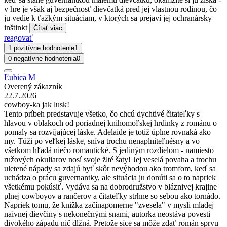
v hre je však aj bezpečnosť dievčatká pred jej vlastnou rodinou, čo
ju vedie k ťažkým situáciam, v ktorých sa prejaví jej ochranársky
inštinkt
Čítať viac
reagovať
1 pozitívne hodnotenie
1
0 negatívne hodnotenia
0
Ľubica M
Overený zákazník
22.7.2026
cowboy-ka jak lusk!
Tento príbeh predstavuje všetko, čo chcú dychtivé čitateľky s
hlavou v oblakoch od poriadnej knihomoľskej hrdinky z románu o
pomaly sa rozvíjajúcej láske. Adelaide je totiž úplne rovnaká ako
my. Túži po veľkej láske, sníva trochu nenaplniteľnésny a vo
všetkom hľadá niečo romantické. S jediným rozdielom - namiesto
ružových okuliarov nosí svoje žlté šaty! Jej veselá povaha a trochu
uletené nápady sa zdajú byť skôr nevýhodou ako tromfom, keď sa
uchádza o prácu guvernantky, ale situácia ju donúti sa o to napriek
všetkému pokúsiť. Vydáva sa na dobrodružstvo v bláznivej krajine
plnej cowboyov a rančerov a čitateľky strhne so sebou ako tornádo.
Napriek tomu, že knižka začínapomerne "zvesela" v mysli mladej
naivnej dievčiny s nekonečnými snami, autorka neostáva povesti
divokého západu nič dlžná. Pretože síce sa môže zdať román sprvu