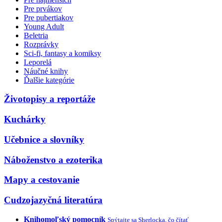
Pre prvákov
Pre pubertiakov
Young Adult
Beletria
Rozprávky
Sci-fi, fantasy a komiksy
Leporelá
Náučné knihy
Ďalšie kategórie
Životopisy a reportáže
Kuchárky
Učebnice a slovníky
Náboženstvo a ezoterika
Mapy a cestovanie
Cudzojazyčná literatúra
Knihomoľský pomocník
Spýtajte sa Sherlocka, čo čítať