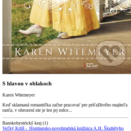
S hlavou v oblakoch
Karen Witemeyer
Keď sklamaná romantička začne pracovať pre príťažlivého majiteľa
ranča, v ohrození nie je len jej srdce...
Banskobystrický kraj (1)
Veľký Krtíš -
Hontiansko-novohradská knižnica A.H. Škultétyho