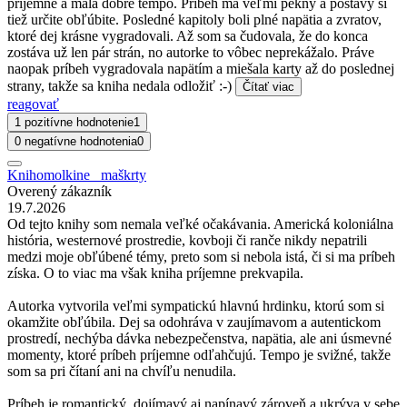
príjemne a mala dobré tempo. Príbeh má veľmi pekný a postavy si
tiež určite obľúbite. Posledné kapitoly boli plné napätia a zvratov,
ktoré dej krásne vygradovali. Až som sa čudovala, že do konca
zostáva už len pár strán, no autorke to vôbec neprekážalo. Práve
naopak príbeh vygradovala napätím a miešala karty až do poslednej
strany, takže sa kniha nedala odložiť :-)
Čítať viac
reagovať
1 pozitívne hodnotenie
1
0 negatívne hodnotenia
0
Knihomolkine_ maškrty
Overený zákazník
19.7.2026
Od tejto knihy som nemala veľké očakávania. Americká koloniálna
história, westernové prostredie, kovboji či ranče nikdy nepatrili
medzi moje obľúbené témy, preto som si nebola istá, či si ma príbeh
získa. O to viac ma však kniha príjemne prekvapila.
Autorka vytvorila veľmi sympatickú hlavnú hrdinku, ktorú som si
okamžite obľúbila. Dej sa odohráva v zaujímavom a autentickom
prostredí, nechýba dávka nebezpečenstva, napätia, ale ani úsmevné
momenty, ktoré príbeh príjemne odľahčujú. Tempo je svižné, takže
som sa pri čítaní ani na chvíľu nenudila.
Príbeh je romantický, dojímavý aj napínavý zároveň a ukrýva v sebe