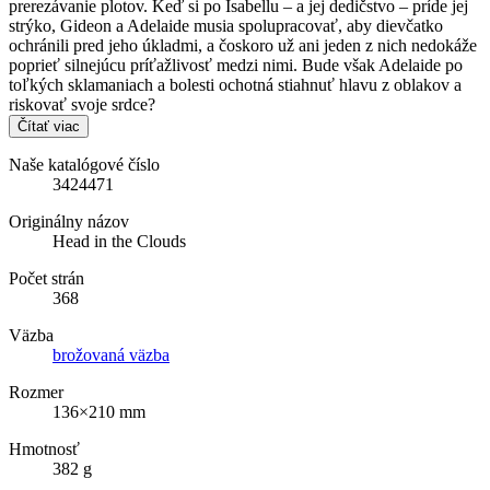
prerezávanie plotov. Keď si po Isabellu – a jej dedičstvo – príde jej
strýko, Gideon a Adelaide musia spolupracovať, aby dievčatko
ochránili pred jeho úkladmi, a čoskoro už ani jeden z nich nedokáže
poprieť silnejúcu príťažlivosť medzi nimi. Bude však Adelaide po
toľkých sklamaniach a bolesti ochotná stiahnuť hlavu z oblakov a
riskovať svoje srdce?
Čítať viac
Naše katalógové číslo
3424471
Originálny názov
Head in the Clouds
Počet strán
368
Väzba
brožovaná väzba
Rozmer
136×210 mm
Hmotnosť
382 g