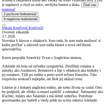
Krásna a zaujímavá kniha ako všetky od tohto vydavateľstva :) Dej
je napínavý a chytí za srdce, nechýba humor a láska.
Čítať viac
reagovať
2 pozitívne hodnotenia
2
0 negatívne hodnotenia
0
Nikola Krajčovič Krajčovič
Overený zákazník
3.7.2026
Novinka S hlavou v oblakoch. Som rada, že som mala možnosť si
knihu prečítať a zároveň som našla klenot a novú obľúbenú
spisovateľku.
Karen prepojila Americký Texas s Anglickou stranou.
Adelaide mi bola od začiatku sympatická. Zbožňuje romány a
autorky ako Austinovú, Brönteové a žije v oblakoch ako hrdinky s
jej románov. Túži po rodine a preto uverí rečiam Hanryho. Táto
rozprávka neskončí najlepšie, ale Boh jej ukázal cestu.
Gideon je z bohatej anglickej rodiny, ale tohto života sa vzdal. Otec
ho podporil, ale všetko si musel zaslúžiť a odmakať. Šarmantný ako
šľachtic, múdry ako Šalamún a má dobré srdiečko. Potrebuje
guvernantku pre Isabell a vtedy príde na scénu oslnivá Adelaide.