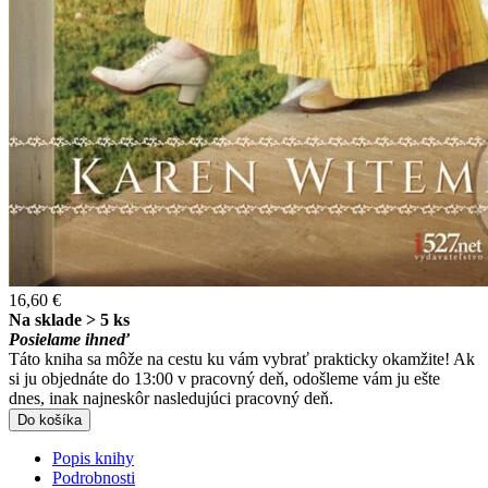
16,60 €
Na sklade > 5 ks
Posielame ihneď
Táto kniha sa môže na cestu ku vám vybrať prakticky okamžite! Ak
si ju objednáte do 13:00 v pracovný deň, odošleme vám ju ešte
dnes, inak najneskôr nasledujúci pracovný deň.
Do košíka
Popis knihy
Podrobnosti