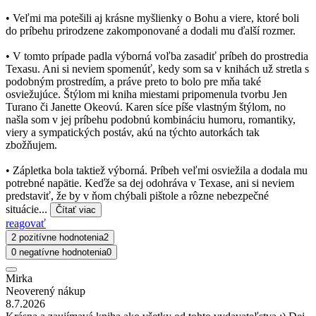
• Veľmi ma potešili aj krásne myšlienky o Bohu a viere, ktoré boli
do príbehu prirodzene zakomponované a dodali mu ďalší rozmer.
• V tomto prípade padla výborná voľba zasadiť príbeh do prostredia
Texasu. Ani si neviem spomenúť, kedy som sa v knihách už stretla s
podobným prostredím, a práve preto to bolo pre mňa také
osviežujúce. Štýlom mi kniha miestami pripomenula tvorbu Jen
Turano či Janette Okeovú. Karen síce píše vlastným štýlom, no
našla som v jej príbehu podobnú kombináciu humoru, romantiky,
viery a sympatických postáv, akú na týchto autorkách tak
zbožňujem.
• Zápletka bola taktiež výborná. Príbeh veľmi osviežila a dodala mu
potrebné napätie. Keďže sa dej odohráva v Texase, ani si neviem
predstaviť, že by v ňom chýbali pištole a rôzne nebezpečné
situácie...
Čítať viac
reagovať
2 pozitívne hodnotenia
2
0 negatívne hodnotenia
0
Mirka
Neoverený nákup
8.7.2026