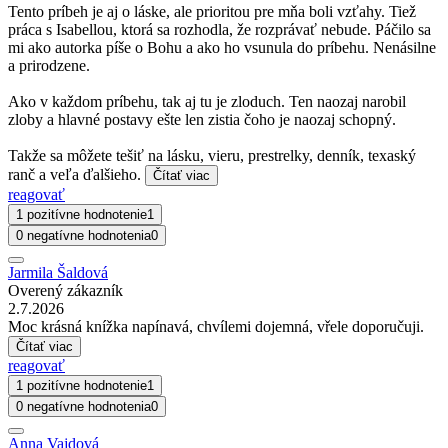
Tento príbeh je aj o láske, ale prioritou pre mňa boli vzťahy. Tiež
práca s Isabellou, ktorá sa rozhodla, že rozprávať nebude. Páčilo sa
mi ako autorka píše o Bohu a ako ho vsunula do príbehu. Nenásilne
a prirodzene.
Ako v každom príbehu, tak aj tu je zloduch. Ten naozaj narobil
zloby a hlavné postavy ešte len zistia čoho je naozaj schopný.
Takže sa môžete tešiť na lásku, vieru, prestrelky, denník, texaský
ranč a veľa ďalšieho.
Čítať viac
reagovať
1 pozitívne hodnotenie
1
0 negatívne hodnotenia
0
Jarmila Šaldová
Overený zákazník
2.7.2026
Moc krásná knížka napínavá, chvílemi dojemná, vřele doporučuji.
Čítať viac
reagovať
1 pozitívne hodnotenie
1
0 negatívne hodnotenia
0
Anna Vajdová