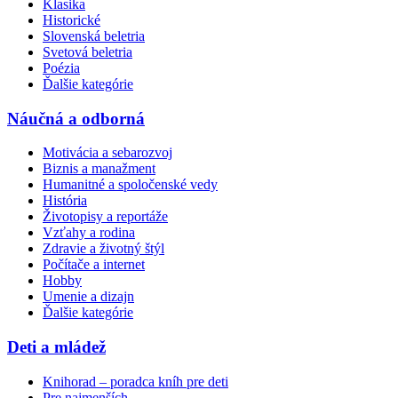
Klasika
Historické
Slovenská beletria
Svetová beletria
Poézia
Ďalšie kategórie
Náučná a odborná
Motivácia a sebarozvoj
Biznis a manažment
Humanitné a spoločenské vedy
História
Životopisy a reportáže
Vzťahy a rodina
Zdravie a životný štýl
Počítače a internet
Hobby
Umenie a dizajn
Ďalšie kategórie
Deti a mládež
Knihorad – poradca kníh pre deti
Pre najmenších