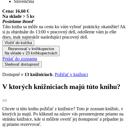
Slovenčina
Cena:
16,60 €
Na sklade > 5 ks
Posielame ihneď
Táto kniha sa môže na cestu ku vám vybrať prakticky okamžite! Ak
si ju objednáte do 13:00 v pracovný deň, odošleme vám ju ešte
dnes, inak najneskôr nasledujúci pracovný deň.
Vložiť do košíka
Rezervovať v kníhkupectve
Na sklade v 23 kníhkupectvách
Pridať do zoznamu
Sledovať dostupnosť
Dostupné v
13 knižniciach
.
Požičať v knižnici
V ktorých knižniciach majú túto knihu?
Chcete si túto knihu požičať z knižnice? Toto je zoznam knižníc, v
ktorých ju majú. Po kliknutí na názov vás presmerujeme priamo na
stránku knižnice, kde si môžete overiť jej dostupnosť a prípadne ju
aj priamo rezervovať.