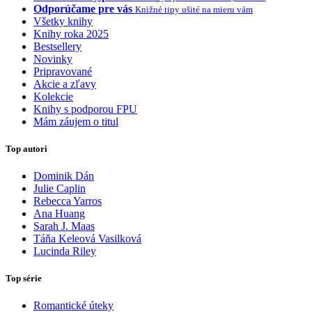
Odporúčame pre vás
Knižné tipy ušité na mieru vám
Všetky knihy
Knihy roka 2025
Bestsellery
Novinky
Pripravované
Akcie a zľavy
Kolekcie
Knihy s podporou FPU
Mám záujem o titul
Top autori
Dominik Dán
Julie Caplin
Rebecca Yarros
Ana Huang
Sarah J. Maas
Táňa Keleová Vasilková
Lucinda Riley
Top série
Romantické úteky