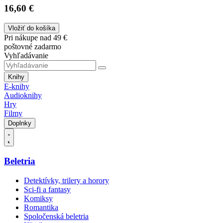
16,60 €
Vložiť do košíka
Pri nákupe nad 49 €
poštovné zadarmo
Vyhľadávanie
Knihy
E-knihy
Audioknihy
Hry
Filmy
Doplnky
Beletria
Detektívky, trilery a horory
Sci-fi a fantasy
Komiksy
Romantika
Spoločenská beletria