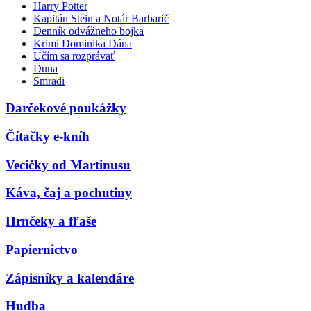
Harry Potter
Kapitán Stein a Notár Barbarič
Denník odvážneho bojka
Krimi Dominika Dána
Učím sa rozprávať
Duna
Smradi
Darčekové poukážky
Čítačky e-kníh
Vecičky od Martinusu
Káva, čaj a pochutiny
Hrnčeky a fľaše
Papiernictvo
Zápisníky a kalendáre
Hudba