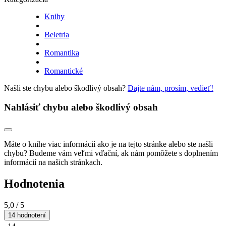
Knihy
Beletria
Romantika
Romantické
Našli ste chybu alebo škodlivý obsah?
Dajte nám, prosím, vedieť!
Nahlásiť chybu alebo škodlivý obsah
Máte o knihe viac informácií ako je na tejto stránke alebo ste našli
chybu? Budeme vám veľmi vďační, ak nám pomôžete s doplnením
informácií na našich stránkach.
Hodnotenia
5,0
/ 5
14 hodnotení