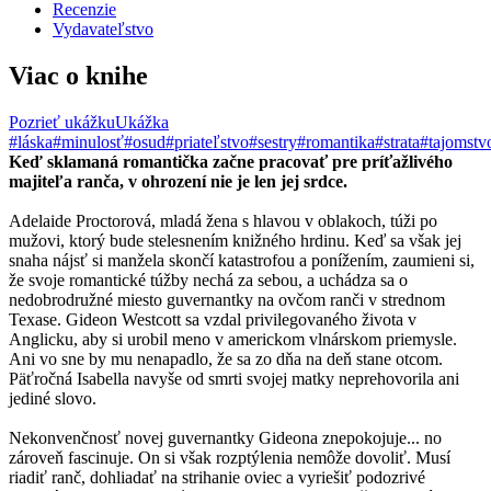
Recenzie
Vydavateľstvo
Viac o knihe
Pozrieť ukážku
Ukážka
#láska
#minulosť
#osud
#priateľstvo
#sestry
#romantika
#strata
#tajomstv
Keď sklamaná romantička začne pracovať pre príťažlivého
majiteľa ranča, v ohrození nie je len jej srdce.
Adelaide Proctorová, mladá žena s hlavou v oblakoch, túži po
mužovi, ktorý bude stelesnením knižného hrdinu. Keď sa však jej
snaha nájsť si manžela skončí katastrofou a ponížením, zaumieni si,
že svoje romantické túžby nechá za sebou, a uchádza sa o
nedobrodružné miesto guvernantky na ovčom ranči v strednom
Texase. Gideon Westcott sa vzdal privilegovaného života v
Anglicku, aby si urobil meno v americkom vlnárskom priemysle.
Ani vo sne by mu nenapadlo, že sa zo dňa na deň stane otcom.
Päťročná Isabella navyše od smrti svojej matky neprehovorila ani
jediné slovo.
Nekonvenčnosť novej guvernantky Gideona znepokojuje... no
zároveň fascinuje. On si však rozptýlenia nemôže dovoliť. Musí
riadiť ranč, dohliadať na strihanie oviec a vyriešiť podozrivé