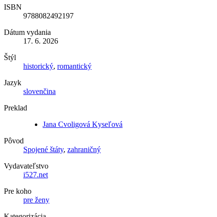
ISBN
9788082492197
Dátum vydania
17. 6. 2026
Štýl
historický
,
romantický
Jazyk
slovenčina
Preklad
Jana Cvoligová Kyseľová
Pôvod
Spojené štáty
,
zahraničný
Vydavateľstvo
i527.net
Pre koho
pre ženy
Kategorizácia