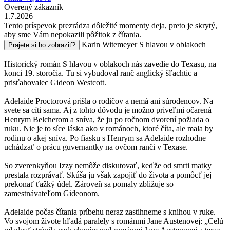
Overený zákazník
1.7.2026
Tento príspevok prezrádza dôležité momenty deja, preto je skrytý,
aby sme Vám nepokazili pôžitok z čítania.
Karin Witemeyer S hlavou v oblakoch
Prajete si ho zobraziť?
Historický román S hlavou v oblakoch nás zavedie do Texasu, na
konci 19. storočia. Tu si vybudoval ranč anglický šľachtic a
prisťahovalec Gideon Westcott.
Adelaide Proctorová prišla o rodičov a nemá ani súrodencov. Na
svete sa cíti sama. Aj z tohto dôvodu je možno priveľmi očarená
Henrym Belcherom a sníva, že ju po ročnom dvorení požiada o
ruku. Nie je to síce láska ako v románoch, ktoré číta, ale mala by
rodinu o akej sníva. Po fiasku s Henrym sa Adelaide rozhodne
uchádzať o prácu guvernantky na ovčom ranči v Texase.
So zverenkyňou Izzy nemôže diskutovať, keďže od smrti matky
prestala rozprávať. Skúša ju však zapojiť do života a pomôcť jej
prekonať ťažký údel. Zároveň sa pomaly zbližuje so
zamestnávateľom Gideonom.
Adelaide počas čítania príbehu neraz zastihneme s knihou v ruke.
Vo svojom živote hľadá paralely s románmi Jane Austenovej: „Celú