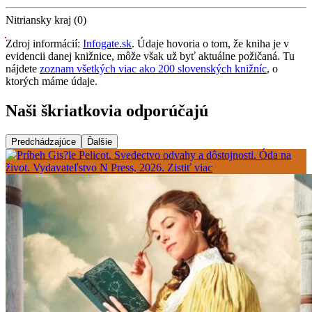
Nitriansky kraj (0)
Zdroj informácií:
Infogate.sk
. Údaje hovoria o tom, že kniha je v
evidencii danej knižnice, môže však už byť aktuálne požičaná. Tu
nájdete
zoznam všetkých viac ako 200 slovenských knižníc
, o
ktorých máme údaje.
Naši škriatkovia odporúčajú
Predchádzajúce
Ďalšie