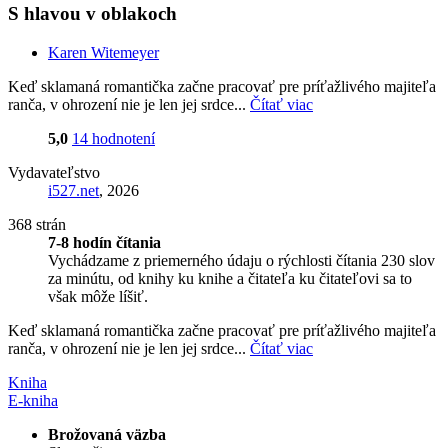
S hlavou v oblakoch
Karen Witemeyer
Keď sklamaná romantička začne pracovať pre príťažlivého majiteľa
ranča, v ohrození nie je len jej srdce...
Čítať viac
5,0
14 hodnotení
Vydavateľstvo
i527.net
, 2026
368 strán
7-8 hodín čítania
Vychádzame z priemerného údaju o rýchlosti čítania 230 slov
za minútu, od knihy ku knihe a čitateľa ku čitateľovi sa to
však môže líšiť.
Keď sklamaná romantička začne pracovať pre príťažlivého majiteľa
ranča, v ohrození nie je len jej srdce...
Čítať viac
Kniha
E-kniha
Brožovaná väzba