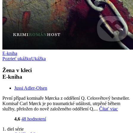
E-kniha
Pozrieť ukážku
Ukážka
Žena v kleci
E-kniha
Jussi Adler-Olsen
První případ komisaře Mørcka z oddělení Q. Celosvětový bestseller.
Komisař Carl Mørck je po traumatické události, utrpěné během
služby, přeložen do nově založeného oddělení Q,...
Čítať viac
4,6
48 hodnotení
1. diel série