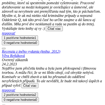
problémy, ktoré sú spestrením pomedzi vyšetrovanie. Pracovné
doťahovanie sa medzi kolegami je osviežujúce a úsmevné, ale
zároveň sa nevyhnete ani premýšľaniu nad tým, kto je páchateľom.
Myslím si, že ak má niekto rád kriminálne prípady a nepozná
Oddelenie Q, tak táto prvá časť ho určite zaujme a dá šancu aj
ďalším. Mňa prvé dve nesklamali a rada sa pustím aj do tretej.
Vyskúšajte tieto knihy aj vy :)
Čítať viac
reagovať
1 pozitívne hodnotenie
1
0 negatívne hodnotenia
0
Recenzia z iného vydania (kniha, 2012)
Věra Reňáková
Overený zákazník
24.2.2023
Nejdříve jsem přečetla knihu a byla jsem překvapená i filmovou
tvorbou. A můžu říct, že se mi líbilo obojí, což obvykle nebývá.
Komisaře se chtěli zbavit a tak ho přesunuli do oddělení
nevyřešených případů. To ale nevěděli, že bude mít takový úspěch a
případ vyřeš
Čítať viac
reagovať
2 pozitívne hodnotenia
2
0 negatívne hodnotenia
0