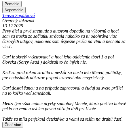
Pomohlo
Nepomohlo
Tereza Sopúšková
Overený zákazník
13.12.2025
Prvy diel a prvé stretnutie s autorom dopadlo na výbornú a hoci
som sa trosku zo začiatku strácala nakolko sa tu odohráva viac
časových udajov, nakoniec som úspešne prišla na vlnu a nechala sa
viesť.
Carl je skvelý vyšetrovateľ a hoci jeho oddelenie tbori 1 a pol
človeka (Sorry Asad ) dokázali to čo iných nie.
Keď sa pred rokmi stratila a neskôr sa naslo telo Mered, političky,
pre nedostatok dôkazov prípad uzavreli ako nevyriešený.
Carl dostal šancu a na prípade zapracoval a čuduj sa svete prišiel
na to koľko vecí zanedbali.
Medzi tým však máme úryvky samotnej Merete, ktorá prežíva hotové
peklo na zemi a asi len pevná vôľa ju drží pri živote.
Takže za mňa perfektná detektívka a velmi sa teším na druhú časť.
Čítať viac