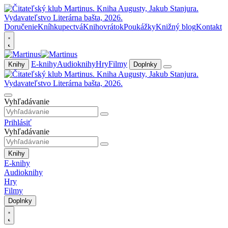
Doručenie
Kníhkupectvá
Knihovrátok
Poukážky
Knižný blog
Kontakt
E-knihy
Audioknihy
Hry
Filmy
Knihy
Doplnky
Vyhľadávanie
Prihlásiť
Vyhľadávanie
Knihy
E-knihy
Audioknihy
Hry
Filmy
Doplnky