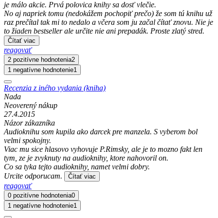
je málo akcie. Prvá polovica knihy sa dosť vlečie.
No aj napriek tomu (nedokážem pochopiť prečo) že som tú knihu už
raz prečítal tak mi to nedalo a včera som ju začal čítať znovu. Nie je
to žiaden bestseller ale určite nie ani prepadák. Proste zlatý stred.
Čítať viac
reagovať
2 pozitívne hodnotenia
2
1 negatívne hodnotenie
1
Recenzia z iného vydania (kniha)
Nada
Neoverený nákup
27.4.2015
Názor zákazníka
Audioknihu som kupila ako darcek pre manzela. S vyberom bol
velmi spokojny.
Viac mu sice hlasovo vyhovuje P.Rimsky, ale je to mozno fakt len
tym, ze je zvyknuty na audioknihy, ktore nahovoril on.
Co sa tyka tejto audioknihy, namet velmi dobry.
Urcite odporucam.
Čítať viac
reagovať
0 pozitívne hodnotenia
0
1 negatívne hodnotenie
1