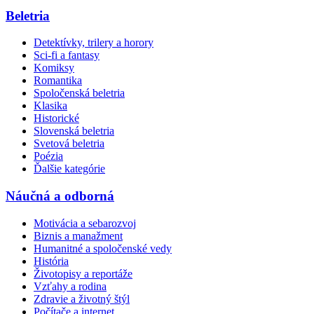
Beletria
Detektívky, trilery a horory
Sci-fi a fantasy
Komiksy
Romantika
Spoločenská beletria
Klasika
Historické
Slovenská beletria
Svetová beletria
Poézia
Ďalšie kategórie
Náučná a odborná
Motivácia a sebarozvoj
Biznis a manažment
Humanitné a spoločenské vedy
História
Životopisy a reportáže
Vzťahy a rodina
Zdravie a životný štýl
Počítače a internet