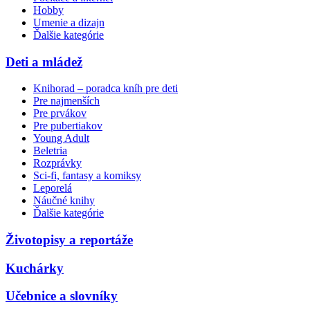
Hobby
Umenie a dizajn
Ďalšie kategórie
Deti a mládež
Knihorad – poradca kníh pre deti
Pre najmenších
Pre prvákov
Pre pubertiakov
Young Adult
Beletria
Rozprávky
Sci-fi, fantasy a komiksy
Leporelá
Náučné knihy
Ďalšie kategórie
Životopisy a reportáže
Kuchárky
Učebnice a slovníky