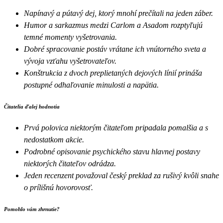
Napínavý a pútavý dej, ktorý mnohí prečítali na jeden záber.
Humor a sarkazmus medzi Carlom a Asadom rozptyľujú
temné momenty vyšetrovania.
Dobré spracovanie postáv vrátane ich vnútorného sveta a
vývoja vzťahu vyšetrovateľov.
Konštrukcia z dvoch preplietaných dejových línií prináša
postupné odhaľovanie minulosti a napätia.
Čitatelia ďalej hodnotia
Prvá polovica niektorým čitateľom pripadala pomalšia a s
nedostatkom akcie.
Podrobné opisovanie psychického stavu hlavnej postavy
niektorých čitateľov odrádza.
Jeden recenzent považoval český preklad za rušivý kvôli snahe
o prílišnú hovorovosť.
Pomohlo vám zhrnutie?