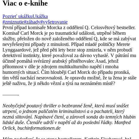
Viac o e-knihe
Pozrieť ukážku
Ukážka
#zmiznutie
#záhady
#vyšetrovanie
První případ komisaře Morcka z oddělení Q. Celosvětový bestseller.
Komisař Carl Morck je po traumatické události, utrpěné během
služby, přeložen do nově založeného oddělení Q, kde se má zabývat
nevyřešenými případy z minulosti. Případ mladé političky Merete
Lynggaardové, jež před pěti lety beze stop zmizela, v něm probudí
detektivní instinkty, které považoval za dávno vyhaslé. V pátrání mu
účinně pomáhá svérázný arabský přistěhovalec Asad, jehož
přítomnost v díle je zdrojem multikulturního napětí i mnoha
humorných situací. Čím hlouběji Carl Morck do případu proniká,
tím větší nachází nesrovnalosti. Je opravdu možné, že ta žena je stále
ještě naživu, že ji někdo vězní a týrá na neznámém místě?
———-
Neobyčejně poutavý thriller o bezbranné ženě, která musí snášet
utrpení, o jednom paličatém kriminalistovi a o pachateli, který
nezná slitování. Napínavé čtení, a zároveň sonda do temných hlubin
lidské duše. Čtenáře udrží v napětí až do poslední řádky. Manfred
Orlick, buchinformationen.de