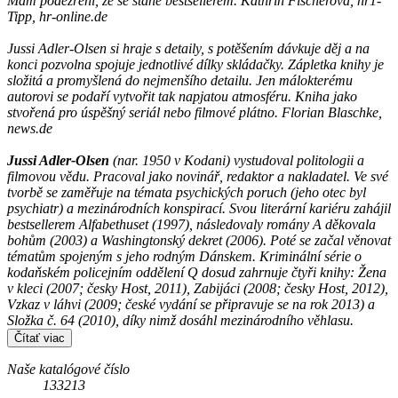
Mám podezření, že se stane bestsellerem. Kathrin Fischerová, hr1-
Tipp, hr-online.de
Jussi Adler-Olsen si hraje s detaily, s potěšením dávkuje děj a na
konci pozvolna spojuje jednotlivé dílky skládačky. Zápletka knihy je
složitá a promyšlená do nejmenšího detailu. Jen málokterému
autorovi se podaří vytvořit tak napjatou atmosféru. Kniha jako
stvořená pro úspěšný seriál nebo filmové plátno. Florian Blaschke,
news.de
Jussi Adler-Olsen
(nar. 1950 v Kodani) vystudoval politologii a
filmovou vědu. Pracoval jako novinář, redaktor a nakladatel. Ve své
tvorbě se zaměřuje na témata psychických poruch (jeho otec byl
psychiatr) a mezinárodních konspirací. Svou literární kariéru zahájil
bestsellerem Alfabethuset (1997), následovaly romány A děkovala
bohům (2003) a Washingtonský dekret (2006). Poté se začal věnovat
tématům spojeným s jeho rodným Dánskem. Kriminální série o
kodaňském policejním oddělení Q dosud zahrnuje čtyři knihy: Žena
v kleci (2007; česky Host, 2011), Zabijáci (2008; česky Host, 2012),
Vzkaz v láhvi (2009; české vydání se připravuje se na rok 2013) a
Složka č. 64 (2010), díky nimž dosáhl mezinárodního věhlasu.
Čítať viac
Naše katalógové číslo
133213