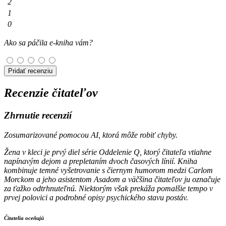
2
1
0
Ako sa páčila e-kniha vám?
Pridať recenziu
Recenzie čitateľov
Zhrnutie recenzií
Zosumarizované pomocou AI, ktorá môže robiť chyby.
Žena v kleci je prvý diel série Oddelenie Q, ktorý čitateľa vtiahne
napínavým dejom a prepletaním dvoch časových línií. Kniha
kombinuje temné vyšetrovanie s čiernym humorom medzi Carlom
Morckom a jeho asistentom Asadom a väčšina čitateľov ju označuje
za ťažko odtrhnuteľnú. Niektorým však prekáža pomalšie tempo v
prvej polovici a podrobné opisy psychického stavu postáv.
Čitatelia oceňujú