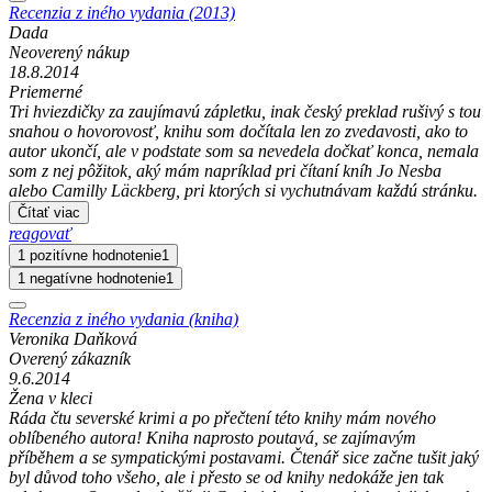
Recenzia z iného vydania (2013)
Dada
Neoverený nákup
18.8.2014
Priemerné
Tri hviezdičky za zaujímavú zápletku, inak český preklad rušivý s tou
snahou o hovorovosť, knihu som dočítala len zo zvedavosti, ako to
autor ukončí, ale v podstate som sa nevedela dočkať konca, nemala
som z nej pôžitok, aký mám napríklad pri čítaní kníh Jo Nesba
alebo Camilly Läckberg, pri ktorých si vychutnávam každú stránku.
Čítať viac
reagovať
1 pozitívne hodnotenie
1
1 negatívne hodnotenie
1
Recenzia z iného vydania (kniha)
Veronika Daňková
Overený zákazník
9.6.2014
Žena v kleci
Ráda čtu severské krimi a po přečtení této knihy mám nového
oblíbeného autora! Kniha naprosto poutavá, se zajímavým
příběhem a se sympatickými postavami. Čtenář sice začne tušit jaký
byl důvod toho všeho, ale i přesto se od knihy nedokáže jen tak