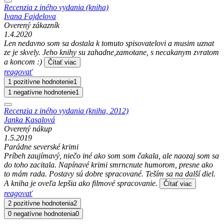
Recenzia z iného vydania (kniha)
Ivana Fajdelova
Overený zákazník
1.4.2020
Len nedavno som sa dostala k tomuto spisovatelovi a musim uznat
ze je skvely. Jeho knihy su zahadne,zamotane, s necakanym zvratom
a koncom :)
Čítať viac
reagovať
1 pozitívne hodnotenie
1
1 negatívne hodnotenie
1
Recenzia z iného vydania (kniha, 2012)
Janka Kasalová
Overený nákup
1.5.2019
Parádne severské krimi
Príbeh zaujímavý, niečo iné ako som som čakala, ale naozaj som sa
do toho zacitala. Napínavé krimi smrncnute humorom, presne ako
to mám rada. Postavy sú dobre spracované. Teším sa na další diel.
A kniha je oveľa lepšia ako filmové spracovanie.
Čítať viac
reagovať
2 pozitívne hodnotenia
2
0 negatívne hodnotenia
0