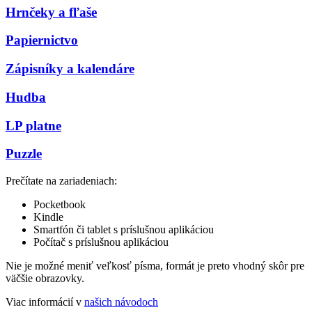
Hrnčeky a fľaše
Papiernictvo
Zápisníky a kalendáre
Hudba
LP platne
Puzzle
Prečítate na zariadeniach:
Pocketbook
Kindle
Smartfón či tablet s príslušnou aplikáciou
Počítač s príslušnou aplikáciou
Nie je možné meniť veľkosť písma, formát je preto vhodný skôr pre
väčšie obrazovky.
Viac informácií v
našich návodoch