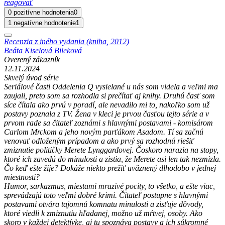
reagovať
0 pozitívne hodnotenia
0
1 negatívne hodnotenie
1
Recenzia z iného vydania (kniha, 2012)
Beáta Kiselová Bileková
Overený zákazník
12.11.2024
Skvelý úvod série
Seriálové časti Oddelenia Q vysielané u nás som videla a veľmi ma
zaujali, preto som sa rozhodla si prečítať aj knihy. Druhú časť som
síce čítala ako prvú v poradí, ale nevadilo mi to, nakoľko som už
postavy poznala z TV. Žena v kleci je prvou časťou tejto série a v
prvom rade sa čitateľ zoznámi s hlavnými postavami - komisárom
Carlom Mrckom a jeho novým parťákom Asadom. Tí sa začnú
venovať odloženým prípadom a ako prvý sa rozhodnú riešiť
zmiznutie političky Merete Lynggardovej. Čoskoro narazia na stopy,
ktoré ich zavedú do minulosti a zistia, že Merete asi len tak nezmizla.
Čo keď ešte žije? Dokáže niekto prežiť uväznený dlhodobo v jednej
miestnosti?
Humor, sarkazmus, miestami mrazivé pocity, to všetko, a ešte viac,
sprevádzajú toto veľmi dobré krimi. Čitateľ postupne s hlavnými
postavami otvára tajomnú komnatu minulosti a zisťuje dôvody,
ktoré viedli k zmiznutiu hľadanej, možno už mŕtvej, osoby. Ako
skoro v každej detektívke, aj tu spoznáva postavy a ich súkromné