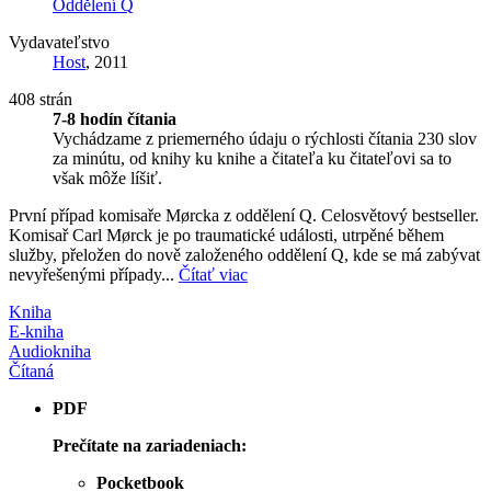
Oddělení Q
Vydavateľstvo
Host
, 2011
408 strán
7-8 hodín čítania
Vychádzame z priemerného údaju o rýchlosti čítania 230 slov
za minútu, od knihy ku knihe a čitateľa ku čitateľovi sa to
však môže líšiť.
První případ komisaře Mørcka z oddělení Q. Celosvětový bestseller.
Komisař Carl Mørck je po traumatické události, utrpěné během
služby, přeložen do nově založeného oddělení Q, kde se má zabývat
nevyřešenými případy...
Čítať viac
Kniha
E-kniha
Audiokniha
Čítaná
PDF
Prečítate na zariadeniach:
Pocketbook