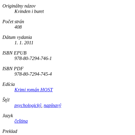
Originálny názov
Kvinden i buret
Počet strán
408
Dátum vydania
1. 1. 2011
ISBN EPUB
978-80-7294-746-1
ISBN PDF
978-80-7294-745-4
Edícia
Krimi román HOST
Štýl
psychologický
,
napínavý
Jazyk
čeština
Preklad