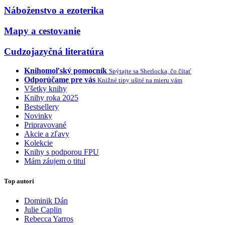
Náboženstvo a ezoterika
Mapy a cestovanie
Cudzojazyčná literatúra
Knihomoľský pomocník
Spýtajte sa Sherlocka, čo čítať
Odporúčame pre vás
Knižné tipy ušité na mieru vám
Všetky knihy
Knihy roka 2025
Bestsellery
Novinky
Pripravované
Akcie a zľavy
Kolekcie
Knihy s podporou FPU
Mám záujem o titul
Top autori
Dominik Dán
Julie Caplin
Rebecca Yarros