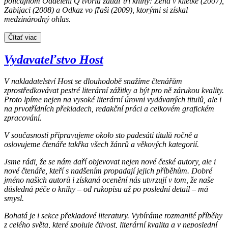
policajnom Oddelení Q tvoria zatiaľ tri knihy: Žena v klietke (2007),
Zabijaci (2008) a Odkaz vo fľaši (2009), ktorými si získal
medzinárodný ohlas.
Čítať viac
Vydavateľstvo Host
V nakladatelství Host se dlouhodobě snažíme čtenářům
zprostředkovávat pestré literární zážitky a být pro ně zárukou kvality.
Proto lpíme nejen na vysoké literární úrovni vydávaných titulů, ale i
na prvotřídních překladech, redakční práci a celkovém grafickém
zpracování.
V současnosti připravujeme okolo sto padesáti titulů ročně a
oslovujeme čtenáře takřka všech žánrů a věkových kategorií.
Jsme rádi, že se nám daří objevovat nejen nové české autory, ale i
nové čtenáře, kteří s nadšením propadají jejich příběhům. Dobré
jméno našich autorů i získaná ocenění nás utvrzují v tom, že naše
důsledná péče o knihy – od rukopisu až po poslední detail – má
smysl.
Bohatá je i sekce překladové literatury. Vybíráme rozmanité příběhy
z celého světa, které spojuje čtivost, literární kvalita a v neposlední