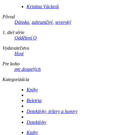
Kristina Václavů
Pôvod
Dánsko
,
zahraničný
,
severský
1. diel série
Oddělení Q
Vydavateľstvo
Host
Pre koho
pre dospelých
Kategorizácia
Knihy
Beletria
Detektívky, trilery a horory
Detektívky
Knihy