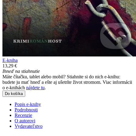
E-kniha
13,29 €
Ihneď na stiahnutie
Máte čítačku, tablet alebo mobil? Stiahnite si do nich e-knihu:
budete ju mať hneď a ešte aj ušetríte život stromom. Viac informácii
o e-knihách
nájdete tu
.
Do košíka
Popis e-knihy
Podrobnosti
Recenzie
O autorovi
Vydavateľstvo