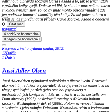
odtrhnout. Opravdu zbožňuji Carla i Asada a to, jak se jejich vztah
v průběhu knihy vyvíjí. Dále se mi líbí, že si autor moc neláme hlavu
s volbou tvrdších slov. To, co by jinde mohlo působit vulgárně zde
jen podtrhne humorné okamžiky této knihy. Za mě palec nahoru a
těším se, až si přečtu další příběhy Carla Morcka, Asada a oddělení
Q.
Čítať viac
reagovať
4 pozitívne hodnotenia
4
0 negatívne hodnotenia
0
Recenzia z iného vydania (kniha, 2012)
1
2
Ďalšie
1
Ďalšie
Jussi Adler-Olsen
Jussi Adler-Olsen vyštudoval politológiu a filmovú vedu. Pracoval
ako novinár, redaktor a vydavateľ. Vo svojej tvorbe sa zameriava na
témy psychických porúch (jeho otec bol psychiater) a
medzinárodných konšpirácií. Literárnu kariéru začal bestsellerom
Dom abecedy (1997), nasledovali romány A ďakovala bohom
(2003) a Washingtonský dekrét (2006). Potom sa venoval témam
súvisiacim s jeho rodným Dánskom. Kriminálnu sériu o kodanskom