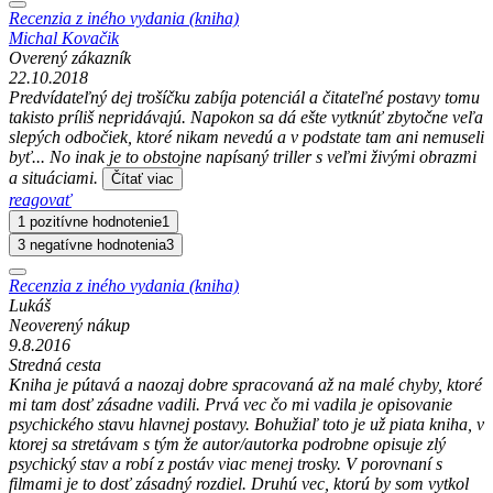
Recenzia z iného vydania (kniha)
Michal Kovačik
Overený zákazník
22.10.2018
Predvídateľný dej trošíčku zabíja potenciál a čitateľné postavy tomu
takisto príliš nepridávajú. Napokon sa dá ešte vytknúť zbytočne veľa
slepých odbočiek, ktoré nikam nevedú a v podstate tam ani nemuseli
byť... No inak je to obstojne napísaný triller s veľmi živými obrazmi
a situáciami.
Čítať viac
reagovať
1 pozitívne hodnotenie
1
3 negatívne hodnotenia
3
Recenzia z iného vydania (kniha)
Lukáš
Neoverený nákup
9.8.2016
Stredná cesta
Kniha je pútavá a naozaj dobre spracovaná až na malé chyby, ktoré
mi tam dosť zásadne vadili. Prvá vec čo mi vadila je opisovanie
psychického stavu hlavnej postavy. Bohužiaľ toto je už piata kniha, v
ktorej sa stretávam s tým že autor/autorka podrobne opisuje zlý
psychický stav a robí z postáv viac menej trosky. V porovnaní s
filmami je to dosť zásadný rozdiel. Druhú vec, ktorú by som vytkol