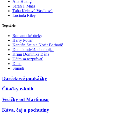
Ana Huang
Sarah J. Maas
Táňa Keleová Vasilková
Lucinda Riley
Top série
Romantické úteky
Harry Potter
Kapitán Stein a Notár Barbarič
Denník odvážneho bojka
Krimi Dominika Dána
Učím sa rozprávať
Duna
Smradi
Darčekové poukážky
Čítačky e-kníh
Vecičky od Martinusu
Káva, čaj a pochutiny