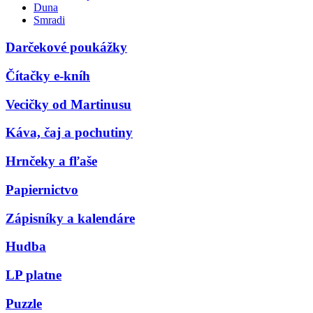
Duna
Smradi
Darčekové poukážky
Čítačky e-kníh
Vecičky od Martinusu
Káva, čaj a pochutiny
Hrnčeky a fľaše
Papiernictvo
Zápisníky a kalendáre
Hudba
LP platne
Puzzle