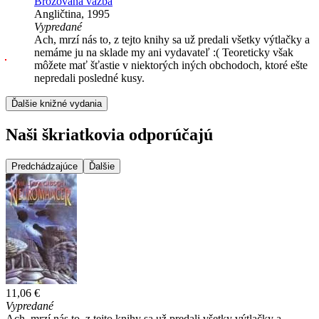
Brožovaná väzba
Angličtina, 1995
Vypredané
Ach, mrzí nás to, z tejto knihy sa už predali všetky výtlačky a
nemáme ju na sklade my ani vydavateľ :( Teoreticky však
môžete mať šťastie v niektorých iných obchodoch, ktoré ešte
nepredali posledné kusy.
Ďalšie knižné vydania
Naši škriatkovia odporúčajú
Predchádzajúce
Ďalšie
11,06 €
Vypredané
Ach, mrzí nás to, z tejto knihy sa už predali všetky výtlačky a