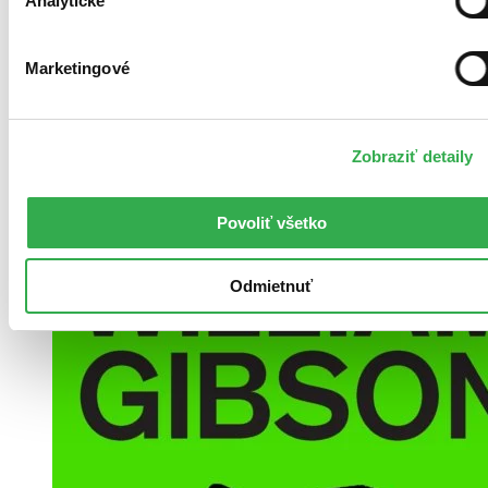
Analytické
Marketingové
Pevná väzba
Čeština, 1992
Vypredané
Ach, mrzí nás to, z tejto knihy sa už predali všetky výtlačky a
Zobraziť detaily
nemáme ju na sklade my ani vydavateľ :( Teoreticky však
môžete mať šťastie v niektorých iných obchodoch, ktoré ešte
nepredali posledné kusy.
Povoliť všetko
Odmietnuť