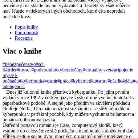
nemáme ju na sklade my ani vydavateľ :( Teoreticky však môžete
mať šťastie v niektorých iných obchodoch, ktoré ešte nepredali
posledné kusy.
Popis knihy
Podrobnosti
Recenzie
Viac o knihe
#nebezpečenstvo
#sci-
fi
#triler
#myseľ
#podvodník
#kyberzločiny
#virtuálny svet
#pripojenie
mysle k
počítaču
#kyberpunk
#vesmír
#práca
#kybernetika
#smrť
#násilie
#dáta
#u
inteligencia
Dnes již kultovní kniha příznivců kyberpunku. Po jejím prvním
vydání v roce 1992 v českém jazyce vyšlo druhé vydání, tentokrát v
paperbackové podobě. A stejně jako předtím ve skvělém překladu
Ondřeje Neffa. Tím máte možnost seznámit se se stěžejním dílem
kyberpunku v perfektní podobě, kdy můžete vychutnat brilantnost a
bohatost Gibsonova jazyka.
Ústřední postavou románu je Case, computerový zloděl, který
vstupuje do celosvětové sítě počítačů a manipuluje s uloženými daty.
Příběh sleduje snahu dvou mocných programů umělé inteligence o