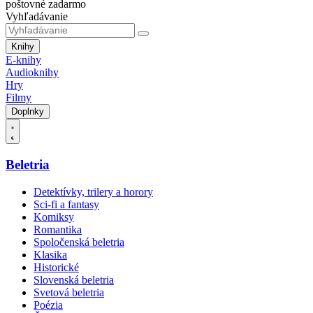
poštovné zadarmo
Vyhľadávanie
Knihy
E-knihy
Audioknihy
Hry
Filmy
Doplnky
Beletria
Detektívky, trilery a horory
Sci-fi a fantasy
Komiksy
Romantika
Spoločenská beletria
Klasika
Historické
Slovenská beletria
Svetová beletria
Poézia