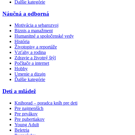
Ďalšie kategórie
Náučná a odborná
Motivácia a sebarozvoj
Biznis a manažment
Humanitné a spoločenské vedy
História
Životopisy a reportáže
Vzťahy a rodina
Zdravie a životný štýl
Počítače a internet
Hobby
Umenie a dizajn
Ďalšie kategórie
Deti a mládež
Knihorad – poradca kníh pre deti
Pre najmenších
Pre prvákov
Pre pubertiakov
Young Adult
Beletria