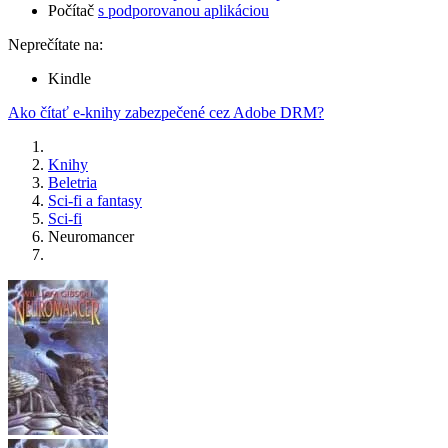
Počítač
s podporovanou aplikáciou
Neprečítate na:
Kindle
Ako čítať e-knihy zabezpečené cez Adobe DRM?
Knihy
Beletria
Sci-fi a fantasy
Sci-fi
Neuromancer