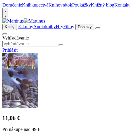
Doručenie
Kníhkupectvá
Knihovrátok
Poukážky
Knižný blog
Kontakt
E-knihy
Audioknihy
Hry
Filmy
Knihy
Doplnky
Vyhľadávanie
Prihlásiť
11,06 €
Pri nákupe nad 49 €