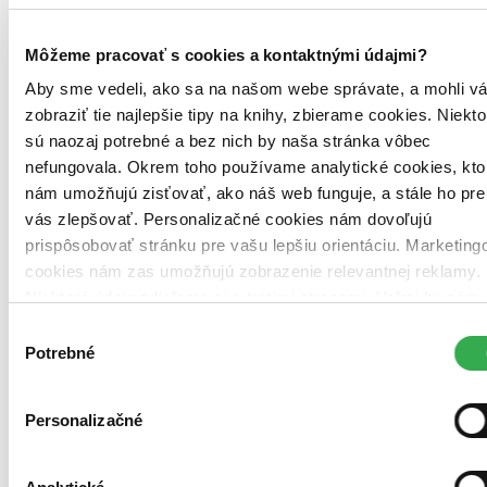
Môžeme pracovať s cookies a kontaktnými údajmi?
Aby sme vedeli, ako sa na našom webe správate, a mohli v
zobraziť tie najlepšie tipy na knihy, zbierame cookies. Niekto
sú naozaj potrebné a bez nich by naša stránka vôbec
nefungovala. Okrem toho používame analytické cookies, kto
nám umožňujú zisťovať, ako náš web funguje, a stále ho pre
vás zlepšovať. Personalizačné cookies nám dovoľujú
prispôsobovať stránku pre vašu lepšiu orientáciu. Marketing
cookies nám zas umožňujú zobrazenie relevantnej reklamy.
Niektoré údaje zdieľame aj s tretími stranami. Veľmi by nám
pomohlo, keby sme mohli používať všetky tieto cookies.
Výber
Ďakujeme!
Potrebné
súhlasu
Personalizačné