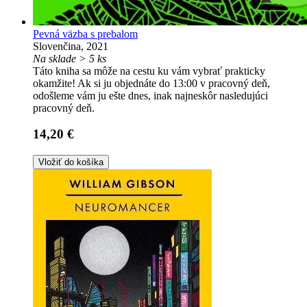
Pevná väzba s prebalom
Slovenčina, 2021
Na sklade > 5 ks
Táto kniha sa môže na cestu ku vám vybrať prakticky
okamžite! Ak si ju objednáte do 13:00 v pracovný deň,
odošleme vám ju ešte dnes, inak najneskôr nasledujúci
pracovný deň.
14,20 €
Vložiť do košíka