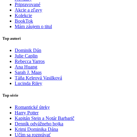
Pripravované
Akcie a zľavy
Kolekcie
BookTok
Mám záujem o titul
Top autori
Dominik Dán
Julie Caplin
Rebecca Yarros
Ana Huang
Sarah J. Maas
Táňa Keleová Vasilková
Lucinda Riley
Top série
Romantické úteky
Harry Potter
Kapitán Stein a Notár Barbarič
Denník odvážneho bojka
Krimi Dominika Dána
Učím sa rozprávať