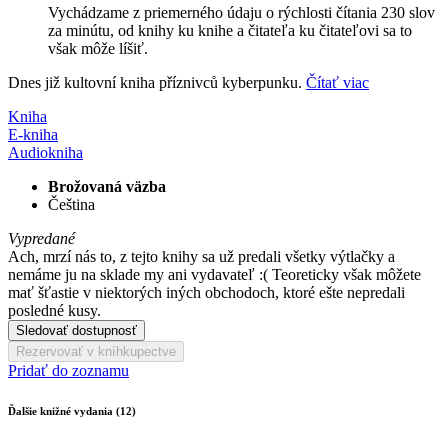
Vychádzame z priemerného údaju o rýchlosti čítania 230 slov
za minútu, od knihy ku knihe a čitateľa ku čitateľovi sa to
však môže líšiť.
Dnes již kultovní kniha příznivců kyberpunku.
Čítať viac
Kniha
E-kniha
Audiokniha
Brožovaná väzba
Čeština
Vypredané
Ach, mrzí nás to, z tejto knihy sa už predali všetky výtlačky a
nemáme ju na sklade my ani vydavateľ :( Teoreticky však môžete
mať šťastie v niektorých iných obchodoch, ktoré ešte nepredali
posledné kusy.
Sledovať dostupnosť
Rezervovať v kníhkupectve
Pridať do zoznamu
Ďalšie knižné vydania (12)