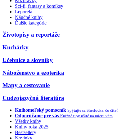
Rozprávky
Sci-fi, fantasy a komiksy
Leporelá
Náučné knihy
Ďalšie kategórie
Životopisy a reportáže
Kuchárky
Učebnice a slovníky
Náboženstvo a ezoterika
Mapy a cestovanie
Cudzojazyčná literatúra
Knihomoľský pomocník
Spýtajte sa Sherlocka, čo čítať
Odporúčame pre vás
Knižné tipy ušité na mieru vám
Všetky knihy
Knihy roka 2025
Bestsellery
Novinky