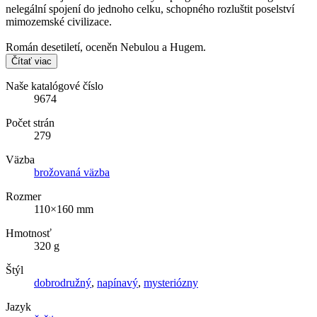
nelegální spojení do jednoho celku, schopného rozluštit poselství
mimozemské civilizace.
Román desetiletí, oceněn Nebulou a Hugem.
Čítať viac
Naše katalógové číslo
9674
Počet strán
279
Väzba
brožovaná väzba
Rozmer
110×160 mm
Hmotnosť
320 g
Štýl
dobrodružný
,
napínavý
,
mysteriózny
Jazyk