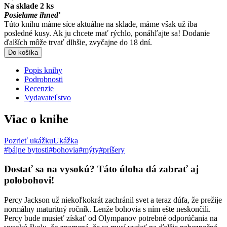
Na sklade 2 ks
Posielame ihneď
Túto knihu máme síce aktuálne na sklade, máme však už iba
posledné kusy. Ak ju chcete mať rýchlo, ponáhľajte sa! Dodanie
ďalších môže trvať dlhšie, zvyčajne do 18 dní.
Do košíka
Popis knihy
Podrobnosti
Recenzie
Vydavateľstvo
Viac o knihe
Pozrieť ukážku
Ukážka
#bájne bytosti
#bohovia
#mýty
#príšery
Dostať sa na vysokú? Táto úloha dá zabrať aj
polobohovi!
Percy Jackson už niekoľkokrát zachránil svet a teraz dúfa, že prežije
normálny maturitný ročník. Lenže bohovia s ním ešte neskončili.
Percy bude musieť získať od Olympanov potrebné odporúčania na