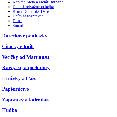
Kapitán Stein a Notár Barbarič
Denník odvážneho bojka
Krimi Dominika Dána
Učím sa rozprávať
Duna
Smradi
Darčekové poukážky
Čítačky e-kníh
Vecičky od Martinusu
Káva, čaj a pochutiny
Hrnčeky a fľaše
Papiernictvo
Zápisníky a kalendáre
Hudba