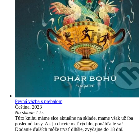
Pevná väzba s prebalom
Čeština, 2023
Na sklade 1 ks
Túto knihu máme síce aktuálne na sklade, máme však už iba
posledné kusy. Ak ju chcete mať rýchlo, ponáhľajte sa!
Dodanie ďalších môže trvať dlhšie, zvyčajne do 18 dní.