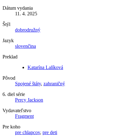
Dátum vydania
11. 4. 2025
Štýl
dobrodružný
Jazyk
slovenčina
Preklad
Katarína Lalíková
Pôvod
Spojené štáty
,
zahraničný
6. diel série
Percy Jackson
Vydavateľstvo
Fragment
Pre koho
pre chlapcov
,
pre deti