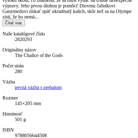
vysokú školu, čo znamená, že sa musí vydať na ďalšie nebezpečné
výpravy. Jeho prvou úlohou je pomôcť Diovmu čašníkovi
Ganymedovi získať späť ukradnutý kalich, skôr než sa na Olympe
zistí, že ho nemá...
Čítať viac
Naše katalógové číslo
2820293
Originálny názov
The Chalice of the Gods
Počet strán
280
Väzba
pevná väzba s prebalom
Rozmer
145×205 mm
Hmotnosť
501 g
ISBN
9788056644508