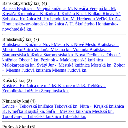
Banskobystrický kraj (4)
Banská Bystrica -
Verejná knižnica M. Kováča
Verejná kn. M.
Kováča
Kremnica -
Knižnica J. Kollára
Kn. J. Kollára
Rimavská
Sobota -
Knižnica M. Hrebendu
Kn. M. Hrebendu
Veľký Krtíš -
Hontiansko-novohradská knižnica A.H. Škultétyho
Hontiansko-
novohradská kn.
Bratislavský kraj (7)
Bratislava -
Knižnica Nové Mesto
Kn. Nové Mesto
Bratislava -
Miestna knižnica Vrakuňa
Miestna kn. Vrakuňa
Bratislava -
Staromestská knižnica
Staromestská kn.
Nová Dedinka -
Obecná
knižnica
Obecná kn.
Pezinok -
Malokarpatská knižnica
Malokarpatská kn.
Svätý Jur -
Mestská knižnica
Mestská kn.
Zohor
-
Miestna ľudová knižnica
Miestna ľudová kn.
Košický kraj (2)
Košice -
Knižnica pre mládež
Kn. pre mládež
Trebišov -
Zemplínska knižnica
Zemplínska kn.
Nitriansky kraj (4)
Levice -
Tekovská knižnica
Tekovská kn.
Nitra -
Krajská knižnica
K. Kmeťka
Krajská kn.
Šaľa -
Mestská knižnica
Mestská kn.
Topoľčany -
Tribečská knižnica
Tribečská kn.
Prešovský kraj (6)