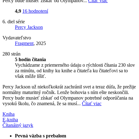
Percy bude musieť získať od Olympanov...
Čítať viac
4,9
16 hodnotení
6. diel série
Percy Jackson
Vydavateľstvo
Fragment
, 2025
280 strán
5 hodín čítania
Vychádzame z priemerného údaju o rýchlosti čítania 230 slov
za minútu, od knihy ku knihe a čitateľa ku čitateľovi sa to
však môže líšiť.
Percy Jackson už niekoľkokrát zachránil svet a teraz dúfa, že prežije
normálny maturitný ročník. Lenže bohovia s ním ešte neskončili.
Percy bude musieť získať od Olympanov potrebné odporúčania na
vysokú školu, čo znamená, že sa musí...
Čítať viac
Kniha
E-kniha
Čítaná
iný jazyk
Pevná väzba s prebalom