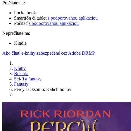
Prečítate na:
Pocketbook
Smartfón či tablet
s podporovanou aplikáciou
Počítač
s podporovanou aplikáciou
Neprečítate na:
Kindle
Ako čítať e-knihy zabezpečené cez Adobe DRM?
Knihy
Beletria
Sci-fi a fantasy
Fantasy
Percy Jackson 6: Kalich bohov