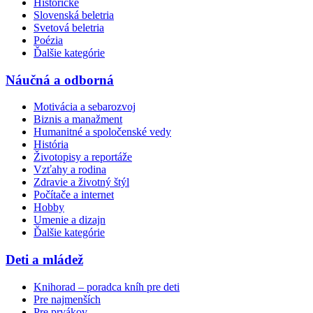
Historické
Slovenská beletria
Svetová beletria
Poézia
Ďalšie kategórie
Náučná a odborná
Motivácia a sebarozvoj
Biznis a manažment
Humanitné a spoločenské vedy
História
Životopisy a reportáže
Vzťahy a rodina
Zdravie a životný štýl
Počítače a internet
Hobby
Umenie a dizajn
Ďalšie kategórie
Deti a mládež
Knihorad – poradca kníh pre deti
Pre najmenších
Pre prvákov