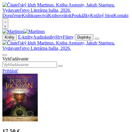
Doručenie
Kníhkupectvá
Knihovrátok
Poukážky
Knižný blog
Kontakt
E-knihy
Audioknihy
Hry
Filmy
Knihy
Doplnky
Vyhľadávanie
Prihlásiť
17,50 €