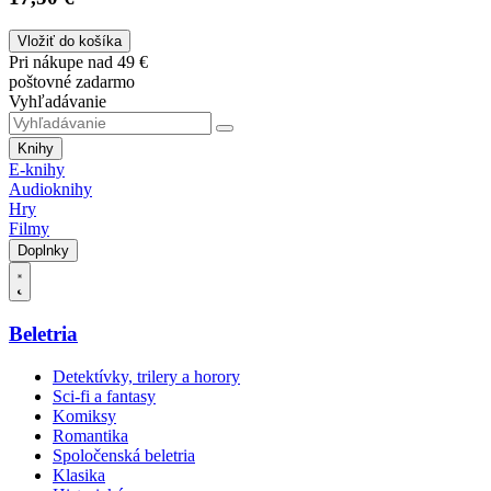
Vložiť do košíka
Pri nákupe nad 49 €
poštovné zadarmo
Vyhľadávanie
Knihy
E-knihy
Audioknihy
Hry
Filmy
Doplnky
Beletria
Detektívky, trilery a horory
Sci-fi a fantasy
Komiksy
Romantika
Spoločenská beletria
Klasika