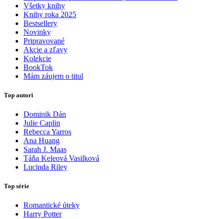
Všetky knihy
Knihy roka 2025
Bestsellery
Novinky
Pripravované
Akcie a zľavy
Kolekcie
BookTok
Mám záujem o titul
Top autori
Dominik Dán
Julie Caplin
Rebecca Yarros
Ana Huang
Sarah J. Maas
Táňa Keleová Vasilková
Lucinda Riley
Top série
Romantické úteky
Harry Potter