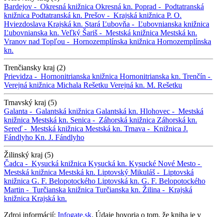
Bardejov -
Okresná knižnica
Okresná kn.
Poprad -
Podtatranská
knižnica
Podtatranská kn.
Prešov -
Krajská knižnica P. O.
Hviezdoslava
Krajská kn.
Stará Ľubovňa -
Ľubovnianska knižnica
Ľubovnianska kn.
Veľký Šariš -
Mestská knižnica
Mestská kn.
Vranov nad Topľou -
Hornozemplínska knižnica
Hornozemplínska
kn.
Trenčiansky kraj (2)
Prievidza -
Hornonitrianska knižnica
Hornonitrianska kn.
Trenčín -
Verejná knižnica Michala Rešetku
Verejná kn. M. Rešetku
Trnavský kraj (5)
Galanta -
Galantská knižnica
Galantská kn.
Hlohovec -
Mestská
knižnica
Mestská kn.
Senica -
Záhorská knižnica
Záhorská kn.
Sereď -
Mestská knižnica
Mestská kn.
Trnava -
Knižnica J.
Fándlyho
Kn. J. Fándlyho
Žilinský kraj (5)
Čadca -
Kysucká knižnica
Kysucká kn.
Kysucké Nové Mesto -
Mestská knižnica
Mestská kn.
Liptovský Mikuláš -
Liptovská
knižnica G. F. Belopotockého
Liptovská kn. G. F. Belopotockého
Martin -
Turčianska knižnica
Turčianska kn.
Žilina -
Krajská
knižnica
Krajská kn.
Zdroj informácií:
Infogate.sk
. Údaje hovoria o tom, že kniha je v