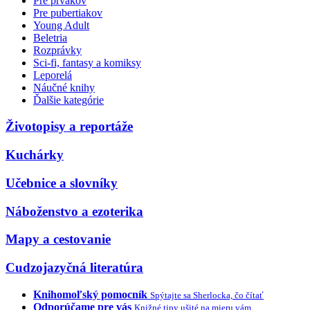
Pre prvákov
Pre pubertiakov
Young Adult
Beletria
Rozprávky
Sci-fi, fantasy a komiksy
Leporelá
Náučné knihy
Ďalšie kategórie
Životopisy a reportáže
Kuchárky
Učebnice a slovníky
Náboženstvo a ezoterika
Mapy a cestovanie
Cudzojazyčná literatúra
Knihomoľský pomocník
Spýtajte sa Sherlocka, čo čítať
Odporúčame pre vás
Knižné tipy ušité na mieru vám