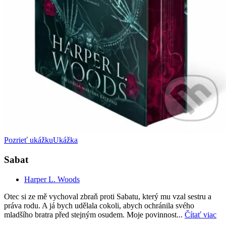
Pozrieť ukážku
Ukážka
Sabat
Harper L. Woods
Otec si ze mě vychoval zbraň proti Sabatu, který mu vzal sestru a
práva rodu. A já bych udělala cokoli, abych ochránila svého
mladšího bratra před stejným osudem. Moje povinnost...
Čítať viac