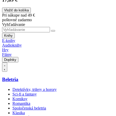
Vložiť do košíka
Pri nákupe nad 49 €
poštovné zadarmo
Vyhľadávanie
Knihy
E-knihy
Audioknihy
Hry
Filmy
Doplnky
Beletria
Detektívky, trilery a horory
Sci-fi a fantasy
Komiksy
Romantika
Spoločenská beletria
Klasika