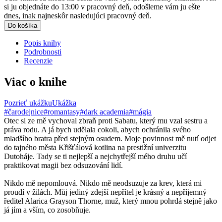
si ju objednáte do 13:00 v pracovný deň, odošleme vám ju ešte
dnes, inak najneskôr nasledujúci pracovný deň.
Do košíka
Popis knihy
Podrobnosti
Recenzie
Viac o knihe
Pozrieť ukážku
Ukážka
#čarodejnice
#romantasy
#dark academia
#mágia
Otec si ze mě vychoval zbraň proti Sabatu, který mu vzal sestru a
práva rodu. A já bych udělala cokoli, abych ochránila svého
mladšího bratra před stejným osudem. Moje povinnost mě nutí odjet
do tajného města Křišťálová kotlina na prestižní univerzitu
Dutoháje. Tady se ti nejlepší a nejchytřejší mého druhu učí
praktikovat magii bez odsuzování lidí.
Nikdo mě nepomlouvá. Nikdo mě neodsuzuje za krev, která mi
proudí v žilách. Můj jediný zdejší nepřítel je krásný a nepříjemný
ředitel Alarica Grayson Thorne, muž, který mnou pohrdá stejně jako
já jím a vším, co zosobňuje.