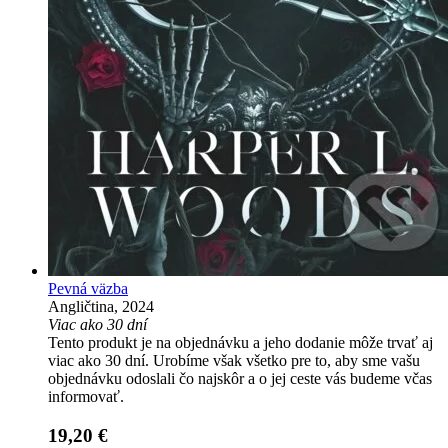
Pevná väzba
Angličtina, 2024
Viac ako 30 dní
Tento produkt je na objednávku a jeho dodanie môže trvať aj
viac ako 30 dní. Urobíme však všetko pre to, aby sme vašu
objednávku odoslali čo najskôr a o jej ceste vás budeme včas
informovať.
19,20 €