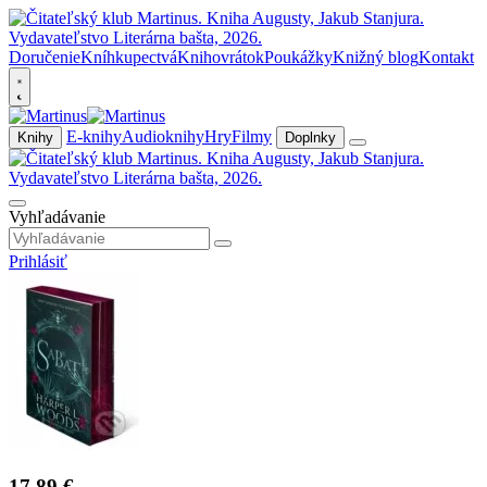
Doručenie
Kníhkupectvá
Knihovrátok
Poukážky
Knižný blog
Kontakt
E-knihy
Audioknihy
Hry
Filmy
Knihy
Doplnky
Vyhľadávanie
Prihlásiť
17,89 €