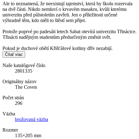
Ale to neznamená, že neexistují tajemství, která by školu rozervala
na dvě části. Nikdo nemluví o krvavém masakru, kvůli kterému
univerzitu před půlstoletím zavřeli. Jen o příležitosti určené
výhradně těm, kdo měli to štěstí sem přijet.
Protože poprvé po padesáti letech Sabat otevírá univerzitu Třináctce.
Třinácti nadějným studentům předurčeným změnit svět.
Pokud je duchové obětí Křišťálové kotliny dřív nezabijí.
Čítať viac
Naše katalógové číslo
2801335
Originálny názov
The Coven
Počet strán
296
Väzba
brožovaná väzba
Rozmer
135×205 mm