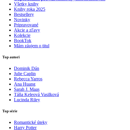
Všetky knihy
Knihy roka 2025
Bestsellery
Novinky
Pripravované
Akcie a zľavy
Kolekcie
BookTok
Mám záujem o titul
Top autori
Dominik Dán
Julie Caplin
Rebecca Yarros
Ana Huang
Sarah J. Maas
Táňa Keleová Vasilková
Lucinda Riley
Top série
Romantické úteky
Harry Potter