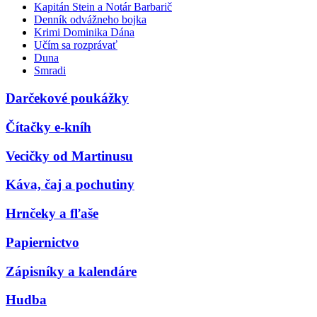
Kapitán Stein a Notár Barbarič
Denník odvážneho bojka
Krimi Dominika Dána
Učím sa rozprávať
Duna
Smradi
Darčekové poukážky
Čítačky e-kníh
Vecičky od Martinusu
Káva, čaj a pochutiny
Hrnčeky a fľaše
Papiernictvo
Zápisníky a kalendáre
Hudba