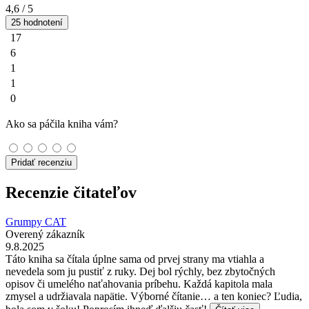
4,6
/ 5
25 hodnotení
17
6
1
1
0
Ako sa páčila kniha vám?
Pridať recenziu
Recenzie čitateľov
Grumpy CAT
Overený zákazník
9.8.2025
Táto kniha sa čítala úplne sama od prvej strany ma vtiahla a
nevedela som ju pustiť z ruky. Dej bol rýchly, bez zbytočných
opisov či umelého naťahovania príbehu. Každá kapitola mala
zmysel a udržiavala napätie. Výborné čítanie… a ten koniec? Ľudia,