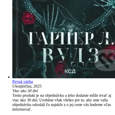
Pevná väzba
Ukrajinčina, 2025
Viac ako 30 dní
Tento produkt je na objednávku a jeho dodanie môže trvať aj
viac ako 30 dní. Urobíme však všetko pre to, aby sme vašu
objednávku odoslali čo najskôr a o jej ceste vás budeme včas
informovať.