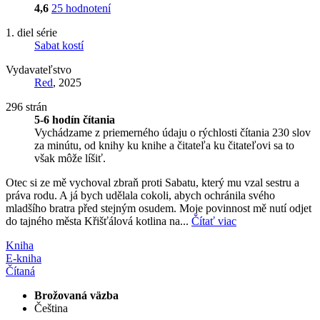
4,6
25 hodnotení
1. diel série
Sabat kostí
Vydavateľstvo
Red
, 2025
296 strán
5-6 hodín čítania
Vychádzame z priemerného údaju o rýchlosti čítania 230 slov
za minútu, od knihy ku knihe a čitateľa ku čitateľovi sa to
však môže líšiť.
Otec si ze mě vychoval zbraň proti Sabatu, který mu vzal sestru a
práva rodu. A já bych udělala cokoli, abych ochránila svého
mladšího bratra před stejným osudem. Moje povinnost mě nutí odjet
do tajného města Křišťálová kotlina na...
Čítať viac
Kniha
E-kniha
Čítaná
Brožovaná väzba
Čeština