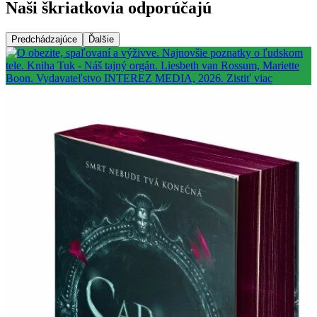
Naši škriatkovia odporúčajú
Predchádzajúce
Ďalšie