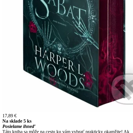
17,89 €
Na sklade 5 ks
Posielame ihneď
Táto kniha sa môže na cestu ku vám vybrať prakticky okamžite! Ak