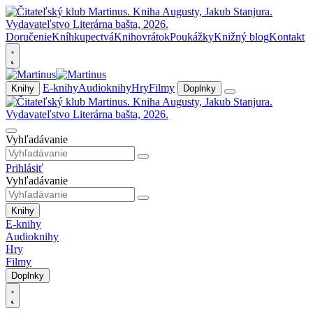
Doručenie
Kníhkupectvá
Knihovrátok
Poukážky
Knižný blog
Kontakt
E-knihy
Audioknihy
Hry
Filmy
Knihy
Doplnky
Vyhľadávanie
Prihlásiť
Vyhľadávanie
Knihy
E-knihy
Audioknihy
Hry
Filmy
Doplnky