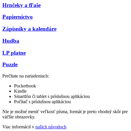
Hrnčeky a fľaše
Papiernictvo
Zápisníky a kalendáre
Hudba
LP platne
Puzzle
Prečítate na zariadeniach:
Pocketbook
Kindle
Smartfón či tablet s príslušnou aplikáciou
Počítač s príslušnou aplikáciou
Nie je možné meniť veľkosť písma, formát je preto vhodný skôr pre
väčšie obrazovky.
Viac informácií v
našich návodoch