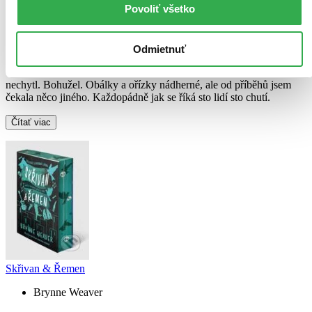
Povoliť všetko
Terezie Nogolová
napísala recenziu
28.07.2026 17:42
Odmietnuť
Chtěla jsem této trilogii dát ještě druhou šanci, ale ani druhý díl mě
nechytl. Bohužel. Obálky a ořízky nádherné, ale od příběhů jsem
čekala něco jiného. Každopádně jak se říká sto lidí sto chutí.
Čítať viac
Skřivan & Řemen
Brynne Weaver