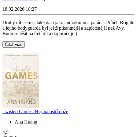
18.02.2026 18:27
Druhý díl jsem si také dala jako audioknihu a paráda. Příběh Brigitte
a jejího bodyguarda byl ještě pikantnější a zapletenější než Avy.
Budu se těšit na třetí díl a doporučuji :)
Čítať viac
Twisted Games: Hry na ostří nože
Ana Huang
4,5