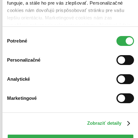
funguje, a stále ho pre vás zlepšovať. Personalizačné
cookies nám dovoľujú prispôsobovať stránku pre vašu
lepšiu orientáciu. Marketingové cookies nám zas
umožňujú zobrazenie relevantnej reklamy. Niektoré údaje
zdieľame aj s tretími stranami. Veľmi by nám pomohlo,
Výber
keby sme mohli používať všetky tieto cookies. Ďakujeme!
Potrebné
súhlasu
Personalizačné
Analytické
Marketingové
Zobraziť detaily
Moje aktivity