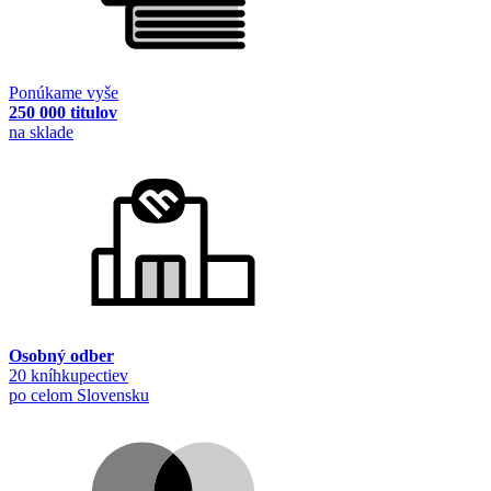
Ponúkame vyše
250 000 titulov
na sklade
Osobný odber
20 kníhkupectiev
po celom Slovensku