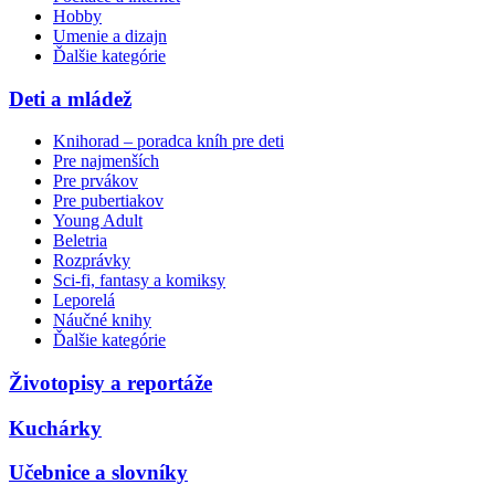
Hobby
Umenie a dizajn
Ďalšie kategórie
Deti a mládež
Knihorad – poradca kníh pre deti
Pre najmenších
Pre prvákov
Pre pubertiakov
Young Adult
Beletria
Rozprávky
Sci-fi, fantasy a komiksy
Leporelá
Náučné knihy
Ďalšie kategórie
Životopisy a reportáže
Kuchárky
Učebnice a slovníky