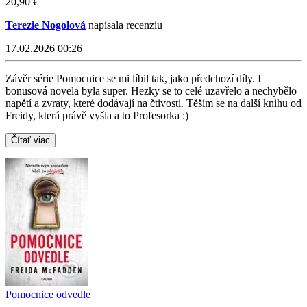
20,90 €
Terezie Nogolová
napísala recenziu
17.02.2026 00:26
Závěr série Pomocnice se mi líbil tak, jako předchozí díly. I
bonusová novela byla super. Hezky se to celé uzavřelo a nechybělo
napětí a zvraty, které dodávají na čtivosti. Těším se na další knihu od
Freidy, která právě vyšla a to Profesorka :)
Čítať viac
Pomocnice odvedle