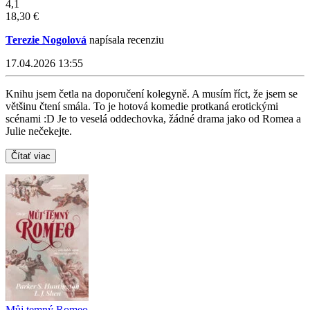
4,1
18,30 €
Terezie Nogolová
napísala recenziu
17.04.2026 13:55
Knihu jsem četla na doporučení kolegyně. A musím říct, že jsem se
většinu čtení smála. To je hotová komedie protkaná erotickými
scénami :D Je to veselá oddechovka, žádné drama jako od Romea a
Julie nečekejte.
Čítať viac
Můj temný Romeo