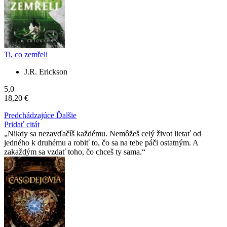
Ti, co zemřeli
J.R. Erickson
5,0
18,20 €
Predchádzajúce
Ďalšie
Pridať citát
Nikdy sa nezavďačíš každému. Nemôžeš celý život lietať od
jedného k druhému a robiť to, čo sa na tebe páči ostatným. A
zakaždým sa vzdať toho, čo chceš ty sama.