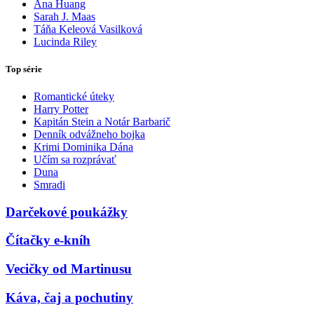
Ana Huang
Sarah J. Maas
Táňa Keleová Vasilková
Lucinda Riley
Top série
Romantické úteky
Harry Potter
Kapitán Stein a Notár Barbarič
Denník odvážneho bojka
Krimi Dominika Dána
Učím sa rozprávať
Duna
Smradi
Darčekové poukážky
Čítačky e-kníh
Vecičky od Martinusu
Káva, čaj a pochutiny