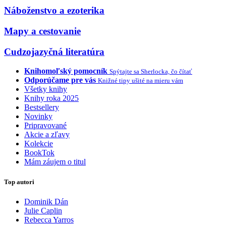
Náboženstvo a ezoterika
Mapy a cestovanie
Cudzojazyčná literatúra
Knihomoľský pomocník
Spýtajte sa Sherlocka, čo čítať
Odporúčame pre vás
Knižné tipy ušité na mieru vám
Všetky knihy
Knihy roka 2025
Bestsellery
Novinky
Pripravované
Akcie a zľavy
Kolekcie
BookTok
Mám záujem o titul
Top autori
Dominik Dán
Julie Caplin
Rebecca Yarros