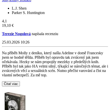
L.J. Shen
Parker S. Huntington
4,1
19,10 €
Terezie Nogolová
napísala recenziu
25.03.2026 10:26
Na příběh Molly z deníku, který našla Adeline v domě Francesky
jsem se hodně těšila. Příběh byl opravdu tak zvrácený jak jsem
očekávala. Hezky se nám propojily mezírky z předešlých knih.
Příběh byl tak jako HA velmi silný, týkající se náročných témat, ale i
zvrácených věcí a sexuálních scén. Nutno přečíst varování a číst na
vlastní nebezpečí. Za mě top.
Čítať viac