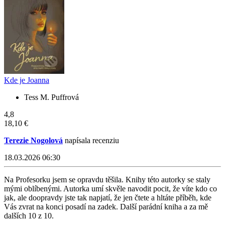
Kde je Joanna
Tess M. Puffrová
4,8
18,10 €
Terezie Nogolová
napísala recenziu
18.03.2026 06:30
Na Profesorku jsem se opravdu těšila. Knihy této autorky se staly
mými oblíbenými. Autorka umí skvěle navodit pocit, že víte kdo co
jak, ale doopravdy jste tak napjatí, že jen čtete a hltáte příběh, kde
Vás zvrat na konci posadí na zadek. Další parádní kniha a za mě
dalších 10 z 10.