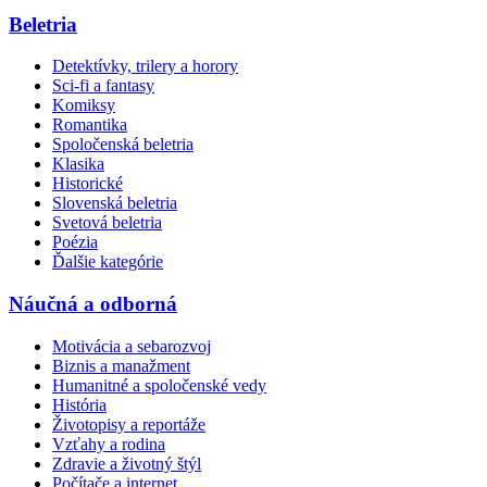
Beletria
Detektívky, trilery a horory
Sci-fi a fantasy
Komiksy
Romantika
Spoločenská beletria
Klasika
Historické
Slovenská beletria
Svetová beletria
Poézia
Ďalšie kategórie
Náučná a odborná
Motivácia a sebarozvoj
Biznis a manažment
Humanitné a spoločenské vedy
História
Životopisy a reportáže
Vzťahy a rodina
Zdravie a životný štýl
Počítače a internet