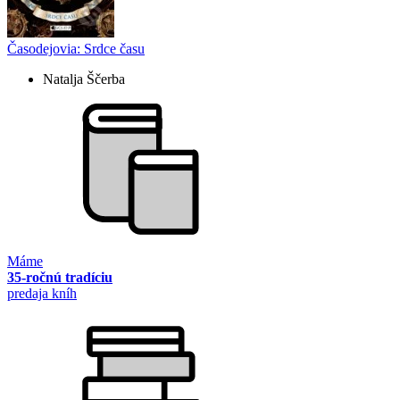
Časodejovia: Srdce času
Natalja Ščerba
Máme
35-ročnú tradíciu
predaja kníh