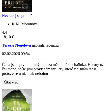
Nevracej se pro mě
K.M. Moronova
4,4
18,10 €
Terezie Nogolová
napísala recenziu
02.02.2026 09:54
Četla jsem první i druhý díl a za mě dobrá duchařinka. Horory už
čtu méně, spíše jimi prokládám thrillery, které teď mám radši,
protože se u nich tak nebojím
Čítať viac