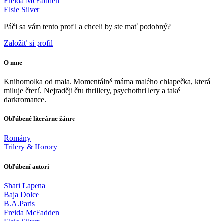
Freida McFadden
Elsie Silver
Páči sa vám tento profil a chceli by ste mať podobný?
Založiť si profil
O mne
Knihomolka od mala. Momentálně máma malého chlapečka, která
miluje čtení. Nejraději čtu thrillery, psychothrillery a také
darkromance.
Obľúbené literárne žánre
Romány
Trilery & Horory
Obľúbení autori
Shari Lapena
Baja Dolce
B.A.Paris
Freida McFadden