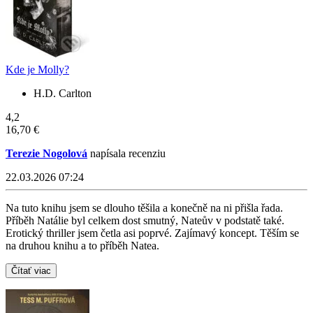
Kde je Molly?
H.D. Carlton
4,2
16,70 €
Terezie Nogolová
napísala recenziu
22.03.2026 07:24
Na tuto knihu jsem se dlouho těšila a konečně na ni přišla řada.
Příběh Natálie byl celkem dost smutný, Nateův v podstatě také.
Erotický thriller jsem četla asi poprvé. Zajímavý koncept. Těším se
na druhou knihu a to příběh Natea.
Čítať viac