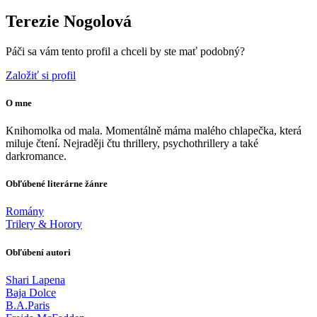
Terezie Nogolová
Páči sa vám tento profil a chceli by ste mať podobný?
Založiť si profil
O mne
Knihomolka od mala. Momentálně máma malého chlapečka, která
miluje čtení. Nejraději čtu thrillery, psychothrillery a také
darkromance.
Obľúbené literárne žánre
Romány
Trilery & Horory
Obľúbení autori
Shari Lapena
Baja Dolce
B.A.Paris