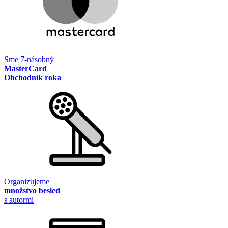
Sme 7-násobný
MasterCard
Obchodník roka
Organizujeme
množstvo besied
s autormi