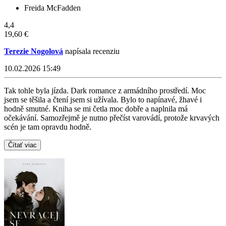
Freida McFadden
4,4
19,60 €
Terezie Nogolová
napísala recenziu
10.02.2026 15:49
Tak tohle byla jízda. Dark romance z armádního prostředí. Moc
jsem se těšila a čtení jsem si užívala. Bylo to napínavé, žhavé i
hodně smutné. Kniha se mi četla moc dobře a naplnila má
očekávání. Samozřejmě je nutno přečíst varovádí, protože krvavých
scén je tam opravdu hodně.
Čítať viac