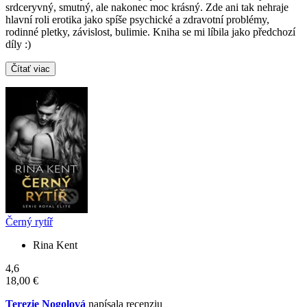
srdceryvný, smutný, ale nakonec moc krásný. Zde ani tak nehraje
hlavní roli erotika jako spíše psychické a zdravotní problémy,
rodinné pletky, závislost, bulimie. Kniha se mi líbila jako předchozí
díly :)
Čítať viac
Černý rytíř
Rina Kent
4,6
18,00 €
Terezie Nogolová
napísala recenziu