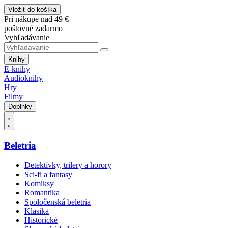
Vložiť do košíka
Pri nákupe nad 49 €
poštovné zadarmo
Vyhľadávanie
Knihy
E-knihy
Audioknihy
Hry
Filmy
Doplnky
Beletria
Detektívky, trilery a horory
Sci-fi a fantasy
Komiksy
Romantika
Spoločenská beletria
Klasika
Historické