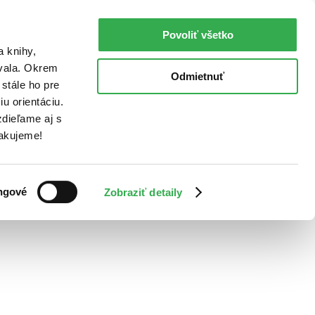
Povoliť všetko
a knihy,
ovala. Okrem
Odmietnuť
stále ho pre
u orientáciu.
dieľame aj s
Ďakujeme!
ngové
Zobraziť detaily