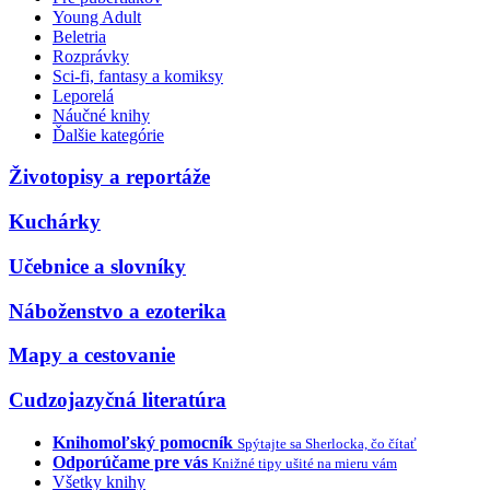
Young Adult
Beletria
Rozprávky
Sci-fi, fantasy a komiksy
Leporelá
Náučné knihy
Ďalšie kategórie
Životopisy a reportáže
Kuchárky
Učebnice a slovníky
Náboženstvo a ezoterika
Mapy a cestovanie
Cudzojazyčná literatúra
Knihomoľský pomocník
Spýtajte sa Sherlocka, čo čítať
Odporúčame pre vás
Knižné tipy ušité na mieru vám
Všetky knihy