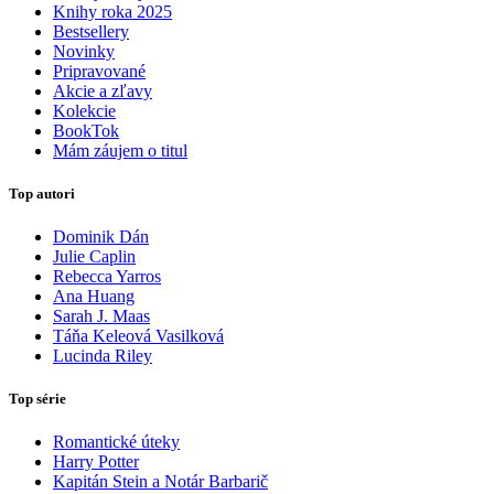
Knihy roka 2025
Bestsellery
Novinky
Pripravované
Akcie a zľavy
Kolekcie
BookTok
Mám záujem o titul
Top autori
Dominik Dán
Julie Caplin
Rebecca Yarros
Ana Huang
Sarah J. Maas
Táňa Keleová Vasilková
Lucinda Riley
Top série
Romantické úteky
Harry Potter
Kapitán Stein a Notár Barbarič