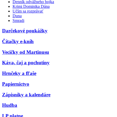
Denník odvážneho bojka
Krimi Dominika Dána
Učím sa rozprávať
Duna
Smradi
Darčekové poukážky
Čítačky e-kníh
Vecičky od Martinusu
Káva, čaj a pochutiny
Hrnčeky a fľaše
Papiernictvo
Zápisníky a kalendáre
Hudba
LP platne