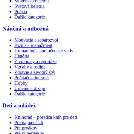
Slovenská beletria
Svetová beletria
Poézia
Ďalšie kategórie
Náučná a odborná
Motivácia a sebarozvoj
Biznis a manažment
Humanitné a spoločenské vedy
História
Životopisy a reportáže
Vzťahy a rodina
Zdravie a životný štýl
Počítače a internet
Hobby
Umenie a dizajn
Ďalšie kategórie
Deti a mládež
Knihorad – poradca kníh pre deti
Pre najmenších
Pre prvákov
Pre pubertiakov