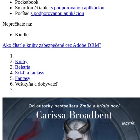
Pocketbook
Smartfón či tablet
s podporovanou aplikáciou
Počítač
s podporovanou aplikáciou
Neprečítate na:
Kindle
Ako čítať e-knihy zabezpečené cez Adobe DRM?
Knihy
Beletria
Sci-fi a fantasy
Fantasy
Veštkyňa a dobyvateľ