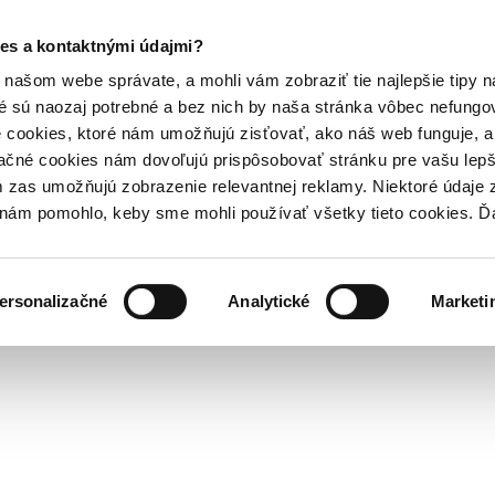
es a kontaktnými údajmi?
našom webe správate, a mohli vám zobraziť tie najlepšie tipy n
é sú naozaj potrebné a bez nich by naša stránka vôbec nefung
 cookies, ktoré nám umožňujú zisťovať, ako náš web funguje, a 
ačné cookies nám dovoľujú prispôsobovať stránku pre vašu lepši
zas umožňujú zobrazenie relevantnej reklamy. Niektoré údaje z
y nám pomohlo, keby sme mohli používať všetky tieto cookies. 
ersonalizačné
Analytické
Marketi