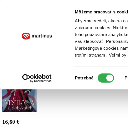
Doručenie
Kníhkupectvá
Knihovrátok
Poukážky
Knižný blog
Kontakt
Môžeme pracovať s cooki
Aby sme vedeli, ako sa na 
zbierame cookies. Niektor
E-knihy
Audioknihy
Hry
Filmy
Knihy
Doplnky
toho používame analytické
vás zlepšovať. Personaliz
Vyhľadávanie
Marketingové cookies nám 
tretími stranami. Veľmi b
Prihlásiť
Výber
Potrebné
P
súhlasu
16,60 €