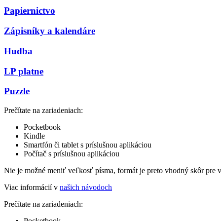
Papiernictvo
Zápisníky a kalendáre
Hudba
LP platne
Puzzle
Prečítate na zariadeniach:
Pocketbook
Kindle
Smartfón či tablet s príslušnou aplikáciou
Počítač s príslušnou aplikáciou
Nie je možné meniť veľkosť písma, formát je preto vhodný skôr pre 
Viac informácií v
našich návodoch
Prečítate na zariadeniach:
Pocketbook