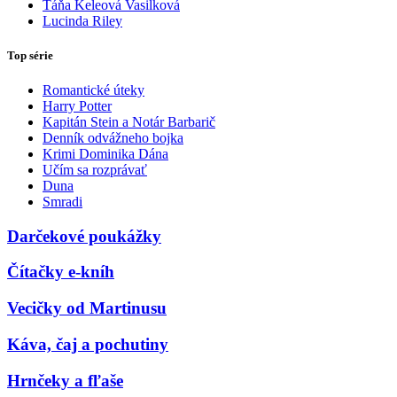
Táňa Keleová Vasilková
Lucinda Riley
Top série
Romantické úteky
Harry Potter
Kapitán Stein a Notár Barbarič
Denník odvážneho bojka
Krimi Dominika Dána
Učím sa rozprávať
Duna
Smradi
Darčekové poukážky
Čítačky e-kníh
Vecičky od Martinusu
Káva, čaj a pochutiny
Hrnčeky a fľaše