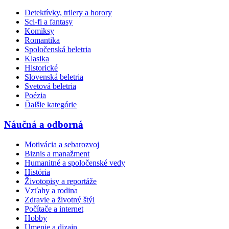
Detektívky, trilery a horory
Sci-fi a fantasy
Komiksy
Romantika
Spoločenská beletria
Klasika
Historické
Slovenská beletria
Svetová beletria
Poézia
Ďalšie kategórie
Náučná a odborná
Motivácia a sebarozvoj
Biznis a manažment
Humanitné a spoločenské vedy
História
Životopisy a reportáže
Vzťahy a rodina
Zdravie a životný štýl
Počítače a internet
Hobby
Umenie a dizajn