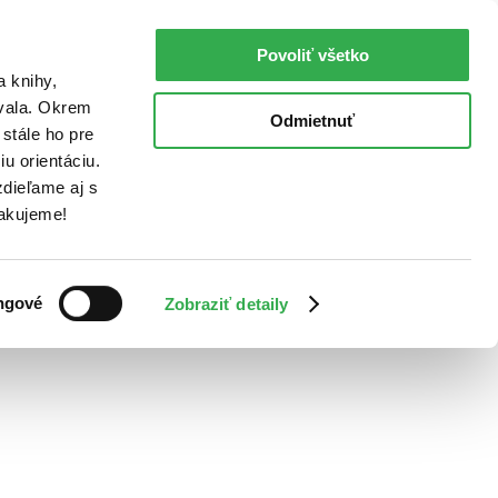
Povoliť všetko
a knihy,
ovala. Okrem
Odmietnuť
stále ho pre
u orientáciu.
dieľame aj s
Ďakujeme!
ngové
Zobraziť detaily