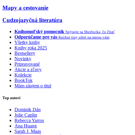
Mapy a cestovanie
Cudzojazyčná literatúra
Knihomoľský pomocník
Spýtajte sa Sherlocka, čo čítať
Odporúčame pre vás
Knižné tipy ušité na mieru vám
Všetky knihy
Knihy roka 2025
Bestsellery
Novinky
Pripravované
Akcie a zľavy
Kolekcie
BookTok
Mám záujem o titul
Top autori
Dominik Dán
Julie Caplin
Rebecca Yarros
Ana Huang
Sarah J. Maas