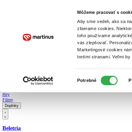
Doručenie
Kníhkupectvá
Knihovrátok
Poukážky
Knižný blog
Kontakt
Môžeme pracovať s cooki
Aby sme vedeli, ako sa na 
zbierame cookies. Niektor
E-knihy
Audioknihy
Hry
Filmy
Knihy
Doplnky
toho používame analytické
vás zlepšovať. Personaliz
Vyhľadávanie
Marketingové cookies nám 
tretími stranami. Veľmi b
Prihlásiť
Vyhľadávanie
Výber
Knihy
Potrebné
P
súhlasu
E-knihy
Audioknihy
Hry
Filmy
Doplnky
Beletria