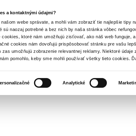
es a kontaktnými údajmi?
našom webe správate, a mohli vám zobraziť tie najlepšie tipy n
é sú naozaj potrebné a bez nich by naša stránka vôbec nefung
 cookies, ktoré nám umožňujú zisťovať, ako náš web funguje, a 
ačné cookies nám dovoľujú prispôsobovať stránku pre vašu lepši
zas umožňujú zobrazenie relevantnej reklamy. Niektoré údaje z
y nám pomohlo, keby sme mohli používať všetky tieto cookies. 
ersonalizačné
Analytické
Marketi