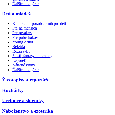
Ďalšie kategórie
Deti a mládež
Knihorad – poradca kníh pre deti
Pre najmenších
Pre prvákov
Pre pubertiakov
Young Adult
Beletria
Rozprávky
Sci-fi, fantasy a komiksy
Leporelá
Náučné knihy
Ďalšie kategórie
Životopisy a reportáže
Kuchárky
Učebnice a slovníky
Náboženstvo a ezoterika