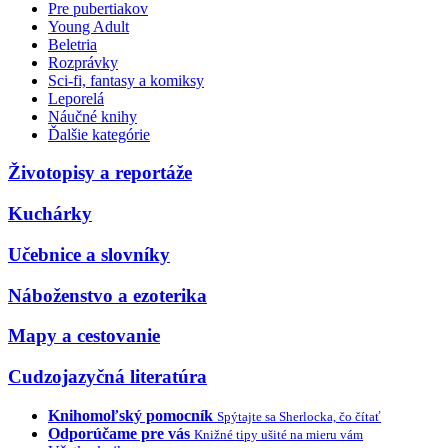
Pre pubertiakov
Young Adult
Beletria
Rozprávky
Sci-fi, fantasy a komiksy
Leporelá
Náučné knihy
Ďalšie kategórie
Životopisy a reportáže
Kuchárky
Učebnice a slovníky
Náboženstvo a ezoterika
Mapy a cestovanie
Cudzojazyčná literatúra
Knihomoľský pomocník
Spýtajte sa Sherlocka, čo čítať
Odporúčame pre vás
Knižné tipy ušité na mieru vám