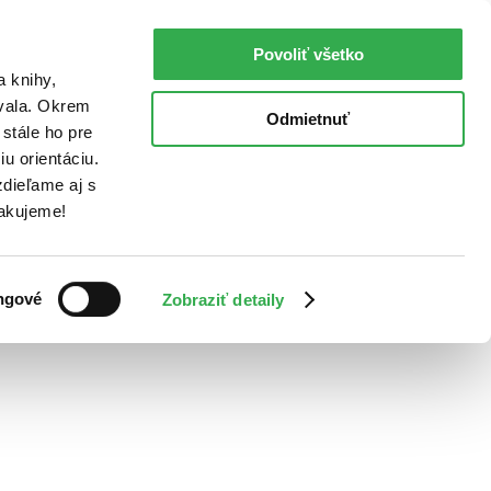
Povoliť všetko
a knihy,
ovala. Okrem
Odmietnuť
stále ho pre
u orientáciu.
dieľame aj s
Ďakujeme!
ngové
Zobraziť detaily