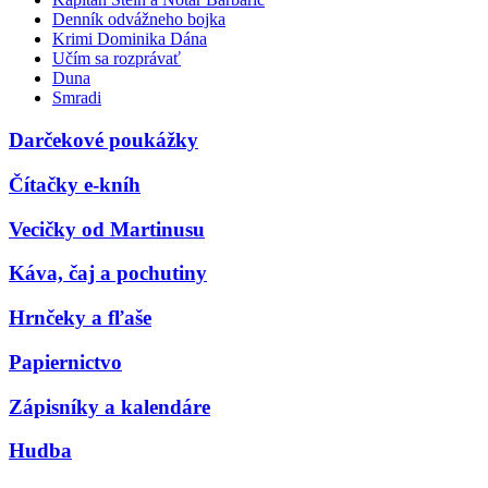
Denník odvážneho bojka
Krimi Dominika Dána
Učím sa rozprávať
Duna
Smradi
Darčekové poukážky
Čítačky e-kníh
Vecičky od Martinusu
Káva, čaj a pochutiny
Hrnčeky a fľaše
Papiernictvo
Zápisníky a kalendáre
Hudba