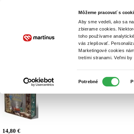
Doručenie
Kníhkupectvá
Knihovrátok
Poukážky
Knižný blog
Kontakt
Môžeme pracovať s cooki
Aby sme vedeli, ako sa na 
zbierame cookies. Niektor
E-knihy
Audioknihy
Hry
Filmy
Knihy
Doplnky
toho používame analytické
vás zlepšovať. Personaliz
Vyhľadávanie
Marketingové cookies nám 
tretími stranami. Veľmi b
Prihlásiť
Výber
Potrebné
P
súhlasu
14,80 €