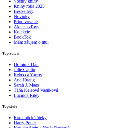
Všetky knihy
Knihy roka 2025
Bestsellery
Novinky
Pripravované
Akcie a zľavy
Kolekcie
BookTok
Mám záujem o titul
Top autori
Dominik Dán
Julie Caplin
Rebecca Yarros
Ana Huang
Sarah J. Maas
Táňa Keleová Vasilková
Lucinda Riley
Top série
Romantické úteky
Harry Potter
Kapitán Stein a Notár Barbarič