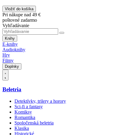
Vložiť do košíka
Pri nákupe nad 49 €
poštovné zadarmo
Vyhľadávanie
Knihy
E-knihy
Audioknihy
Hry
Filmy
Doplnky
Beletria
Detektívky, trilery a horory
Sci-fi a fantasy
Komiksy
Romantika
Spoločenská beletria
Klasika
Historické