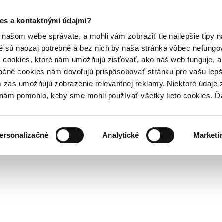
es a kontaktnými údajmi?
našom webe správate, a mohli vám zobraziť tie najlepšie tipy n
é sú naozaj potrebné a bez nich by naša stránka vôbec nefung
 cookies, ktoré nám umožňujú zisťovať, ako náš web funguje, a 
ačné cookies nám dovoľujú prispôsobovať stránku pre vašu lepši
zas umožňujú zobrazenie relevantnej reklamy. Niektoré údaje z
y nám pomohlo, keby sme mohli používať všetky tieto cookies. 
ersonalizačné
Analytické
Marketi