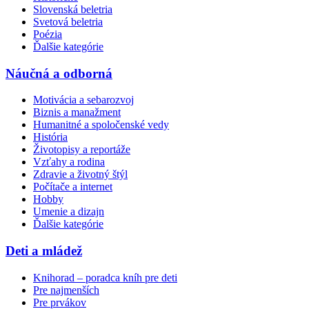
Slovenská beletria
Svetová beletria
Poézia
Ďalšie kategórie
Náučná a odborná
Motivácia a sebarozvoj
Biznis a manažment
Humanitné a spoločenské vedy
História
Životopisy a reportáže
Vzťahy a rodina
Zdravie a životný štýl
Počítače a internet
Hobby
Umenie a dizajn
Ďalšie kategórie
Deti a mládež
Knihorad – poradca kníh pre deti
Pre najmenších
Pre prvákov