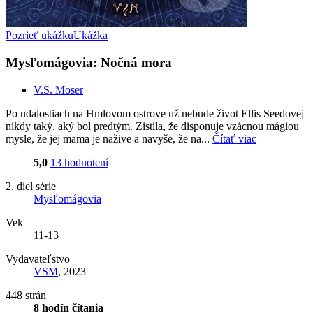
Pozrieť ukážku
Ukážka
Mysľomágovia: Nočná mora
V.S. Moser
Po udalostiach na Hmlovom ostrove už nebude život Ellis Seedovej
nikdy taký, aký bol predtým. Zistila, že disponuje vzácnou mágiou
mysle, že jej mama je nažive a navyše, že na...
Čítať viac
5,0
13 hodnotení
2. diel série
Mysľomágovia
Vek
11-13
Vydavateľstvo
VSM
, 2023
448 strán
8 hodín čítania