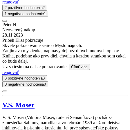
reagovať
2 pozitívne hodnotenia
2
1 negatívne hodnotenie
1
Peter N
Neoverený nákup
28.11.2023
Pribeh Eliss pokracuje
Skvele pokracovanie serie o Myslomagoch.
Zaujimava myslienka, napinavy dej bez dlhych nudnych opisov.
Kniha, podobne ako prvy diel, chytila a kazdou strankou som cakal
co bude dalej.
Uz sa tesim na dalsie pokracovanie.
Čítať viac
reagovať
3 pozitívne hodnotenia
3
0 negatívne hodnotenia
0
V.S. Moser
V. S. Moser (Viktória Moser, rodená Semaníková) pochádza
z mestečka Sabinov, narodila sa vo februári 1989 a už od detstva
inklinovala k písaniu a kresleniu. Jej prvé spisovateľské pokusy