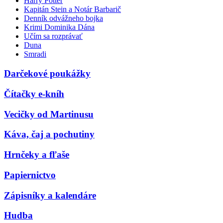
Harry Potter
Kapitán Stein a Notár Barbarič
Denník odvážneho bojka
Krimi Dominika Dána
Učím sa rozprávať
Duna
Smradi
Darčekové poukážky
Čítačky e-kníh
Vecičky od Martinusu
Káva, čaj a pochutiny
Hrnčeky a fľaše
Papiernictvo
Zápisníky a kalendáre
Hudba