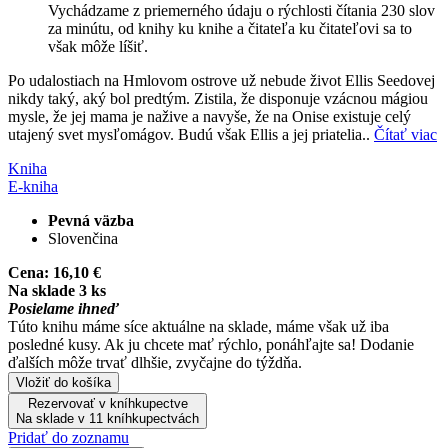
Vychádzame z priemerného údaju o rýchlosti čítania 230 slov
za minútu, od knihy ku knihe a čitateľa ku čitateľovi sa to
však môže líšiť.
Po udalostiach na Hmlovom ostrove už nebude život Ellis Seedovej
nikdy taký, aký bol predtým. Zistila, že disponuje vzácnou mágiou
mysle, že jej mama je nažive a navyše, že na Onise existuje celý
utajený svet mysľomágov. Budú však Ellis a jej priatelia..
Čítať viac
Kniha
E-kniha
Pevná väzba
Slovenčina
Cena:
16,10 €
Na sklade 3 ks
Posielame ihneď
Túto knihu máme síce aktuálne na sklade, máme však už iba
posledné kusy. Ak ju chcete mať rýchlo, ponáhľajte sa! Dodanie
ďalších môže trvať dlhšie, zvyčajne do týždňa.
Vložiť do košíka
Rezervovať v kníhkupectve
Na sklade v 11 kníhkupectvách
Pridať do zoznamu