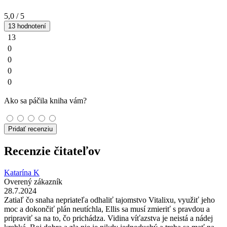
5,0
/ 5
13 hodnotení
13
0
0
0
0
Ako sa páčila kniha vám?
Pridať recenziu
Recenzie čitateľov
Katarína K
Overený zákazník
28.7.2024
Zatiaľ čo snaha nepriateľa odhaliť tajomstvo Vitalixu, využiť jeho
moc a dokončiť plán neutíchla, Ellis sa musí zmieriť s pravdou a
pripraviť sa na to, čo prichádza. Vidina víťazstva je neistá a nádej