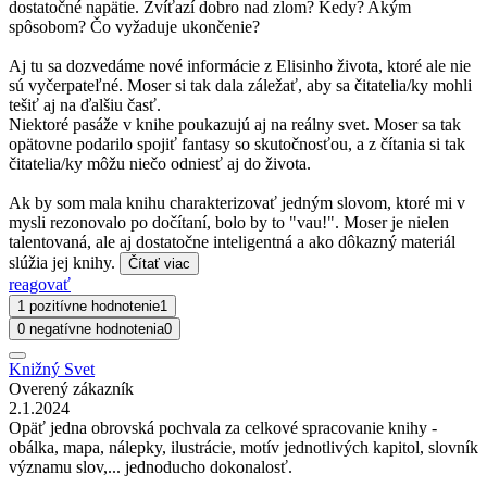
dostatočné napätie. Zvíťazí dobro nad zlom? Kedy? Akým
spôsobom? Čo vyžaduje ukončenie?
Aj tu sa dozvedáme nové informácie z Elisinho života, ktoré ale nie
sú vyčerpateľné. Moser si tak dala záležať, aby sa čitatelia/ky mohli
tešiť aj na ďalšiu časť.
Niektoré pasáže v knihe poukazujú aj na reálny svet. Moser sa tak
opätovne podarilo spojiť fantasy so skutočnosťou, a z čítania si tak
čitatelia/ky môžu niečo odniesť aj do života.
Ak by som mala knihu charakterizovať jedným slovom, ktoré mi v
mysli rezonovalo po dočítaní, bolo by to "vau!". Moser je nielen
talentovaná, ale aj dostatočne inteligentná a ako dôkazný materiál
slúžia jej knihy.
Čítať viac
reagovať
1 pozitívne hodnotenie
1
0 negatívne hodnotenia
0
Knižný Svet
Overený zákazník
2.1.2024
Opäť jedna obrovská pochvala za celkové spracovanie knihy -
obálka, mapa, nálepky, ilustrácie, motív jednotlivých kapitol, slovník
významu slov,... jednoducho dokonalosť.