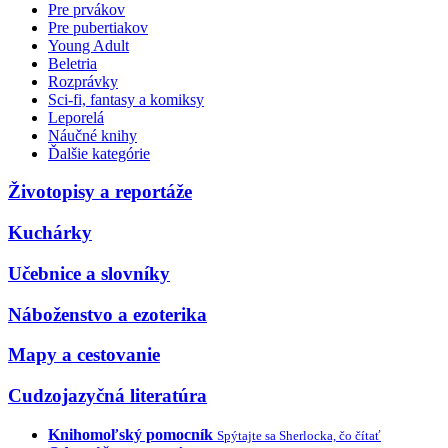
Pre prvákov
Pre pubertiakov
Young Adult
Beletria
Rozprávky
Sci-fi, fantasy a komiksy
Leporelá
Náučné knihy
Ďalšie kategórie
Životopisy a reportáže
Kuchárky
Učebnice a slovníky
Náboženstvo a ezoterika
Mapy a cestovanie
Cudzojazyčná literatúra
Knihomoľský pomocník
Spýtajte sa Sherlocka, čo čítať