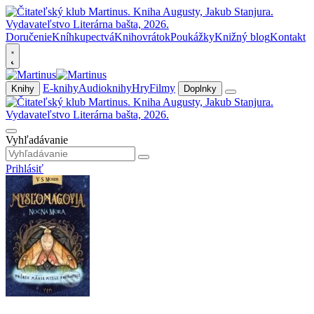
Doručenie
Kníhkupectvá
Knihovrátok
Poukážky
Knižný blog
Kontakt
E-knihy
Audioknihy
Hry
Filmy
Knihy
Doplnky
Vyhľadávanie
Prihlásiť