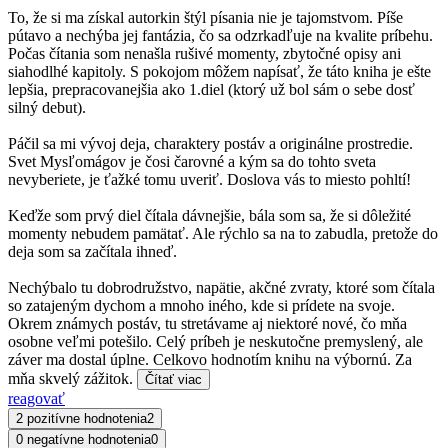
To, že si ma získal autorkin štýl písania nie je tajomstvom. Píše
pútavo a nechýba jej fantázia, čo sa odzrkadľuje na kvalite príbehu.
Počas čítania som nenašla rušivé momenty, zbytočné opisy ani
siahodlhé kapitoly. S pokojom môžem napísať, že táto kniha je ešte
lepšia, prepracovanejšia ako 1.diel (ktorý už bol sám o sebe dosť
silný debut).
Páčil sa mi vývoj deja, charaktery postáv a originálne prostredie.
Svet Mysľomágov je čosi čarovné a kým sa do tohto sveta
nevyberiete, je ťažké tomu uveriť. Doslova vás to miesto pohltí!
Keďže som prvý diel čítala dávnejšie, bála som sa, že si dôležité
momenty nebudem pamätať. Ale rýchlo sa na to zabudla, pretože do
deja som sa začítala ihneď.
Nechýbalo tu dobrodružstvo, napätie, akčné zvraty, ktoré som čítala
so zatajeným dychom a mnoho iného, kde si prídete na svoje.
Okrem známych postáv, tu stretávame aj niektoré nové, čo mňa
osobne veľmi potešilo. Celý príbeh je neskutočne premyslený, ale
záver ma dostal úplne. Celkovo hodnotím knihu na výbornú. Za
mňa skvelý zážitok.
Čítať viac
reagovať
2 pozitívne hodnotenia
2
0 negatívne hodnotenia
0