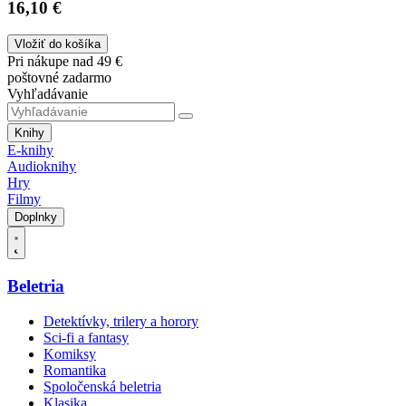
16,10 €
Vložiť do košíka
Pri nákupe nad 49 €
poštovné zadarmo
Vyhľadávanie
Knihy
E-knihy
Audioknihy
Hry
Filmy
Doplnky
Beletria
Detektívky, trilery a horory
Sci-fi a fantasy
Komiksy
Romantika
Spoločenská beletria
Klasika