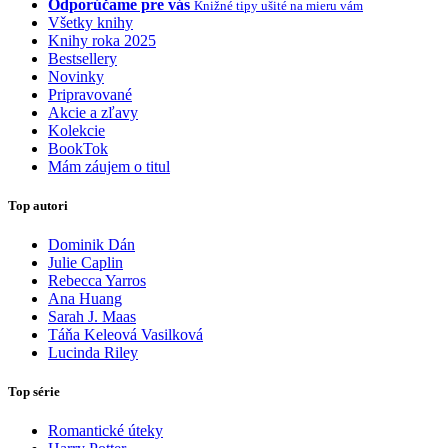
Odporúčame pre vás
Knižné tipy ušité na mieru vám
Všetky knihy
Knihy roka 2025
Bestsellery
Novinky
Pripravované
Akcie a zľavy
Kolekcie
BookTok
Mám záujem o titul
Top autori
Dominik Dán
Julie Caplin
Rebecca Yarros
Ana Huang
Sarah J. Maas
Táňa Keleová Vasilková
Lucinda Riley
Top série
Romantické úteky