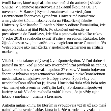
tvorili básne, ktoré napísala ako osemročná do autorskej súťaže
SARM. V Sabinove navštevovala Základnú školu na Ul. 17.
novembra. V Banskej Bystrici zmaturovala na vtedajšom
Osemročnom športovom gymnáziu. Univerzitné bakalárske
a magisterské štúdium absolvovala na Filozofickej fakulte
Univerzity Konštantína Filozofa v Nitre v odbore žurnalistika, kde
napokon získala aj titul PhDr. Po skončení univerzity sa
presťahovala do Bratislavy, kde žila a pracovala niekoľko rokov.
V roku 2018 sa rozhodla skúsiť šťastie v susednom Rakúsku, kde
žije dodnes so svojím manželom v magickom meste Gmunden. Vo
Welsi pracuje ako manažérka v spoločnosti zameranej na affiliate
marketing.
Viktória bola takmer celý svoj život športovkyňou. Veľmi dobre si
pamätá na deň, keď ju otec ako štvorročnú vzal prvýkrát na tréning
karate, ktorému sa venovala napokon 27 rokov. V tomto bojovom
športe je bývalou reprezentantkou Slovenska a niekoľkonásobnou
medailistkou z majstrovstiev Európy a sveta. Šport vždy bol
neoddeliteľnou súčasťou jej života. Umelecká duša však bola roky
viac-menej odstavená na vedľajšiu koľaj. Po skončení športovej
kariéry sa tak Viktória rozhodla vrátiť k tomu, čo ju vždy tajne
lákalo a napĺňalo – písanie a kreslenie.
Autorka miluje knihy, ku ktorým si vybudovala vzťah už ako malá
najmä vďaka svojej babke, ktorá ju každé narodeniny vzala do