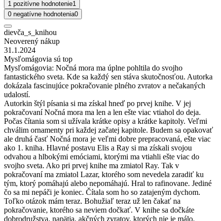
1 pozitívne hodnotenie
1
0 negatívne hodnotenia
0
dievča_s_knihou
Neoverený nákup
31.1.2024
Mysľomágovia sú top
Mysľomágovia: Nočná mora ma úplne pohltila do svojho
fantastického sveta. Kde sa každý sen stáva skutočnosťou. Autorka
dokázala fascinujúce pokračovanie plného zvratov a nečakaných
udalostí.
Autorkin štýl písania si ma získal hneď po prvej knihe. V jej
pokračovaní Nočná mora ma len a len ešte viac vtiahol do deja.
Počas čítania som si užívala krátke opisy a krátke kapitoly. Veľmi
chválim ornamenty pri každej začatej kapitole. Budem sa opakovať
ale druhá časť Nočná mora je veľmi dobre prepracovaná, ešte viac
ako 1. kniha. Hlavné postavu Elis a Ray si ma získali svojou
odvahou a hlbokými emóciami, ktorými ma vtiahli ešte viac do
svojho sveta. Ako pri prvej knihe ma zmiatol Ray. Tak v
pokračovaní ma zmiatol Lazar, ktorého som nevedela zaradiť ku
tým, ktorý pomáhajú alebo nepomáhajú. Hral to rafinovane. Jediné
čo sa mi nepáči je koniec. Čítala som ho so zatajeným dychom.
Toľko otázok mám teraz. Bohužiaľ teraz už len čakať na
pokračovanie, ktorého sa neviem dočkať. V knihe sa dočkáte
dobrodružstva, napätia, akčných zvratov, ktorých nie je málo.