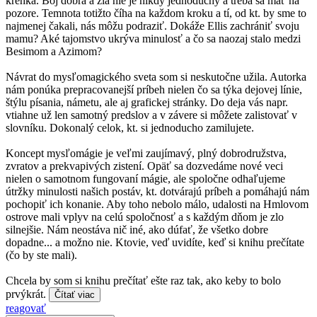
krehká. Boj dobra a zla nie je nikdy jednoduchý a treba sa mať na
pozore. Temnota totižto číha na každom kroku a tí, od kt. by sme to
najmenej čakali, nás môžu podraziť. Dokáže Ellis zachrániť svoju
mamu? Aké tajomstvo ukrýva minulosť a čo sa naozaj stalo medzi
Besimom a Azimom?
Návrat do mysľomagického sveta som si neskutočne užila. Autorka
nám ponúka prepracovanejší príbeh nielen čo sa týka dejovej línie,
štýlu písania, námetu, ale aj grafickej stránky. Do deja vás napr.
vtiahne už len samotný predslov a v závere si môžete zalistovať v
slovníku. Dokonalý celok, kt. si jednoducho zamilujete.
Koncept mysľomágie je veľmi zaujímavý, plný dobrodružstva,
zvratov a prekvapivých zistení. Opäť sa dozvedáme nové veci
nielen o samotnom fungovaní mágie, ale spoločne odhaľujeme
útržky minulosti našich postáv, kt. dotvárajú príbeh a pomáhajú nám
pochopiť ich konanie. Aby toho nebolo málo, udalosti na Hmlovom
ostrove mali vplyv na celú spoločnosť a s každým dňom je zlo
silnejšie. Nám neostáva nič iné, ako dúfať, že všetko dobre
dopadne... a možno nie. Ktovie, veď uvidíte, keď si knihu prečítate
(čo by ste mali).
Chcela by som si knihu prečítať ešte raz tak, ako keby to bolo
prvýkrát.
Čítať viac
reagovať