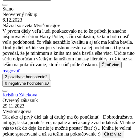
Stano
Neoverený nákup
6.12.2023
Návrat so sveta Mysľomágov
V prvom diely veľa ľudí poukazovalo na to že príbeh je značne
inšpirovaný sériou Harry Potter, s čím súhlasím, že tam bolo dosť
veľa podobností, čo však neznížilo kvalitu a aj tak ma kniha bavila.
Druhý diel, už ide svojou vlastnou cestou a tej podobnosti by som
povedal, že je minimum a kniha ma teda bavila ešte viac. Určite túto
sériu odporúčam všetkým fanúšikom fantasy literatúry a už teraz sa
teším na pokračovanie, ktoré snáď príde čoskoro.
Čítať viac
reagovať
2 pozitívne hodnotenia
2
0 negatívne hodnotenia
0
Kristína Záteková
Overený zákazník
29.11.2023
Myslomagovia
Tak ako aj prvý diel tak aj druhý ma čo ponúknuť . Dobrodružstvo,
intrigy, láska ,priateľstvo, napätie a nečakaný zvrat udalostí. Vtiahne
vás to tak do deja že nie je možné prestať čítať :) .. Kniha je veľmi
pekne spracovaná a už sa teším na pokračovanie :)
Čítať viac