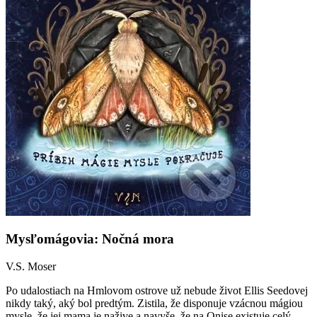
Mysľomágovia: Nočná mora
V.S. Moser
Po udalostiach na Hmlovom ostrove už nebude život Ellis Seedovej
nikdy taký, aký bol predtým. Zistila, že disponuje vzácnou mágiou
mysle, že jej mama je nažive a navyše, že na Onise existuje celý