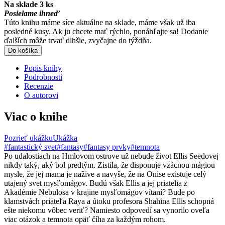
Na sklade 3 ks
Posielame ihneď
Túto knihu máme síce aktuálne na sklade, máme však už iba
posledné kusy. Ak ju chcete mať rýchlo, ponáhľajte sa! Dodanie
ďalších môže trvať dlhšie, zvyčajne do týždňa.
Do košíka
Popis knihy
Podrobnosti
Recenzie
O autorovi
Viac o knihe
Pozrieť ukážku
Ukážka
#fantastický svet
#fantasy
#fantasy prvky
#temnota
Po udalostiach na Hmlovom ostrove už nebude život Ellis Seedovej
nikdy taký, aký bol predtým. Zistila, že disponuje vzácnou mágiou
mysle, že jej mama je nažive a navyše, že na Onise existuje celý
utajený svet mysľomágov. Budú však Ellis a jej priatelia z
Akadémie Nebulosa v krajine mysľomágov vítaní? Bude po
klamstvách priateľa Raya a útoku profesora Shahina Ellis schopná
ešte niekomu vôbec veriť? Namiesto odpovedí sa vynorilo oveľa
viac otázok a temnota opäť číha za každým rohom.