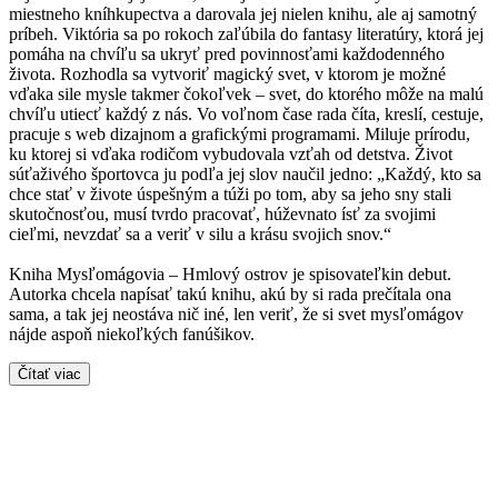
miestneho kníhkupectva a darovala jej nielen knihu, ale aj samotný
príbeh. Viktória sa po rokoch zaľúbila do fantasy literatúry, ktorá jej
pomáha na chvíľu sa ukryť pred povinnosťami každodenného
života. Rozhodla sa vytvoriť magický svet, v ktorom je možné
vďaka sile mysle takmer čokoľvek – svet, do ktorého môže na malú
chvíľu utiecť každý z nás. Vo voľnom čase rada číta, kreslí, cestuje,
pracuje s web dizajnom a grafickými programami. Miluje prírodu,
ku ktorej si vďaka rodičom vybudovala vzťah od detstva. Život
súťaživého športovca ju podľa jej slov naučil jedno: „Každý, kto sa
chce stať v živote úspešným a túži po tom, aby sa jeho sny stali
skutočnosťou, musí tvrdo pracovať, húževnato ísť za svojimi
cieľmi, nevzdať sa a veriť v silu a krásu svojich snov.“
Kniha Mysľomágovia – Hmlový ostrov je spisovateľkin debut.
Autorka chcela napísať takú knihu, akú by si rada prečítala ona
sama, a tak jej neostáva nič iné, len veriť, že si svet mysľomágov
nájde aspoň niekoľkých fanúšikov.
Čítať viac