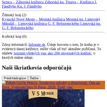
Senica -
Záhorská knižnica
Záhorská kn.
Trnava -
Knižnica J.
Fándlyho
Kn. J. Fándlyho
Žilinský kraj (2)
Kysucké Nové Mesto -
Mestská knižnica
Mestská kn.
Liptovský
Mikuláš -
Liptovská knižnica G. F. Belopotockého
Liptovská kn.
G. F. Belopotockého
Košický kraj (0)
Zdroj informácií:
Infogate.sk
. Údaje hovoria o tom, že kniha je v
evidencii danej knižnice, môže však už byť aktuálne požičaná. Tu
nájdete
zoznam všetkých viac ako 200 slovenských knižníc
, o
ktorých máme údaje.
Naši škriatkovia odporúčajú
Predchádzajúce
Ďalšie