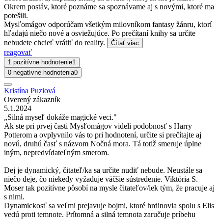
Okrem postáv, ktoré poznáme sa spoznávame aj s novými, ktoré ma
potešili.
Mysľomágov odporúčam všetkým milovníkom fantasy žánru, ktorí
hľadajú niečo nové a osviežujúce. Po prečítaní knihy sa určite
nebudete chcieť vrátiť do reality.
Čítať viac
reagovať
1 pozitívne hodnotenie
1
0 negatívne hodnotenia
0
Kristína Puziová
Overený zákazník
5.1.2024
„Silná myseľ dokáže magické veci."
Ak ste pri prvej časti Mysľomágov videli podobnosť s Harry
Potterom a ovplyvnilo vás to pri hodnotení, určite si prečítajte aj
novú, druhú časť s názvom Nočná mora. Tá totiž smeruje úplne
iným, nepredvídateľným smerom.
Dej je dynamický, čitateľ/ka sa určite nudiť nebude. Neustále sa
niečo deje, čo niekedy vyžaduje väčšie sústredenie. Viktória S.
Moser tak pozitívne pôsobí na mysle čitateľov/iek tým, že pracuje aj
s nimi.
Dynamickosť sa veľmi prejavuje bojmi, ktoré hrdinovia spolu s Elis
vedú proti temnote. Prítomná a silná temnota zaručuje príbehu