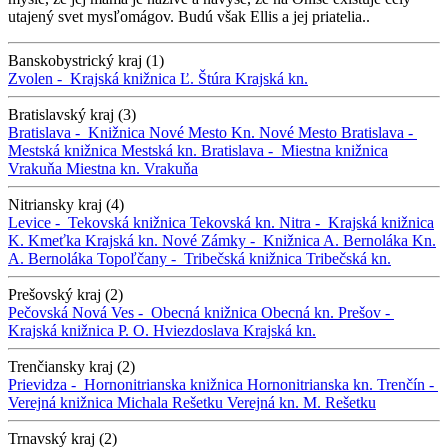
utajený svet mysľomágov. Budú však Ellis a jej priatelia..
Banskobystrický kraj (1)
Zvolen -
Krajská knižnica Ľ. Štúra
Krajská kn.
Bratislavský kraj (3)
Bratislava -
Knižnica Nové Mesto
Kn. Nové Mesto
Bratislava -
Mestská knižnica
Mestská kn.
Bratislava -
Miestna knižnica
Vrakuňa
Miestna kn. Vrakuňa
Nitriansky kraj (4)
Levice -
Tekovská knižnica
Tekovská kn.
Nitra -
Krajská knižnica
K. Kmeťka
Krajská kn.
Nové Zámky -
Knižnica A. Bernoláka
Kn.
A. Bernoláka
Topoľčany -
Tribečská knižnica
Tribečská kn.
Prešovský kraj (2)
Pečovská Nová Ves -
Obecná knižnica
Obecná kn.
Prešov -
Krajská knižnica P. O. Hviezdoslava
Krajská kn.
Trenčiansky kraj (2)
Prievidza -
Hornonitrianska knižnica
Hornonitrianska kn.
Trenčín -
Verejná knižnica Michala Rešetku
Verejná kn. M. Rešetku
Trnavský kraj (2)