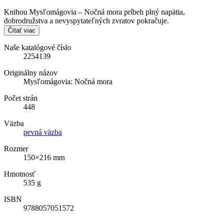
Knihou Mysľomágovia – Nočná mora príbeh plný napätia,
dobrodružstva a nevyspytateľných zvratov pokračuje.
Čítať viac
Naše katalógové číslo
2254139
Originálny názov
Mysľomágovia: Nočná mora
Počet strán
448
Väzba
pevná väzba
Rozmer
150×216 mm
Hmotnosť
535 g
ISBN
9788057051572