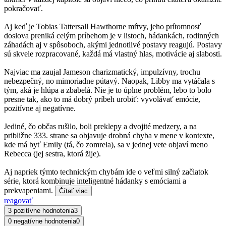
pokračovať.
Aj keď je Tobias Tattersall Hawthorne mŕtvy, jeho prítomnosť
doslova preniká celým príbehom je v listoch, hádankách, rodinných
záhadách aj v spôsoboch, akými jednotlivé postavy reagujú. Postavy
sú skvele rozpracované, každá má vlastný hlas, motivácie aj slabosti.
Najviac ma zaujal Jameson charizmatický, impulzívny, trochu
nebezpečný, no mimoriadne pútavý. Naopak, Libby ma vytáčala s
tým, aká je hlúpa a zbabelá. Nie je to úplne problém, lebo to bolo
presne tak, ako to má dobrý príbeh urobiť: vyvolávať emócie,
pozitívne aj negatívne.
Jediné, čo občas rušilo, boli preklepy a dvojité medzery, a na
približne 333. strane sa objavuje drobná chyba v mene v kontexte,
kde má byť Emily (tá, čo zomrela), sa v jednej vete objaví meno
Rebecca (jej sestra, ktorá žije).
Aj napriek týmto technickým chybám ide o veľmi silný začiatok
série, ktorá kombinuje inteligentné hádanky s emóciami a
prekvapeniami.
Čítať viac
reagovať
3 pozitívne hodnotenia
3
0 negatívne hodnotenia
0