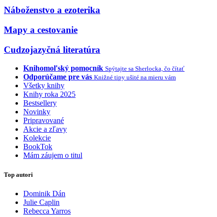
Náboženstvo a ezoterika
Mapy a cestovanie
Cudzojazyčná literatúra
Knihomoľský pomocník
Spýtajte sa Sherlocka, čo čítať
Odporúčame pre vás
Knižné tipy ušité na mieru vám
Všetky knihy
Knihy roka 2025
Bestsellery
Novinky
Pripravované
Akcie a zľavy
Kolekcie
BookTok
Mám záujem o titul
Top autori
Dominik Dán
Julie Caplin
Rebecca Yarros