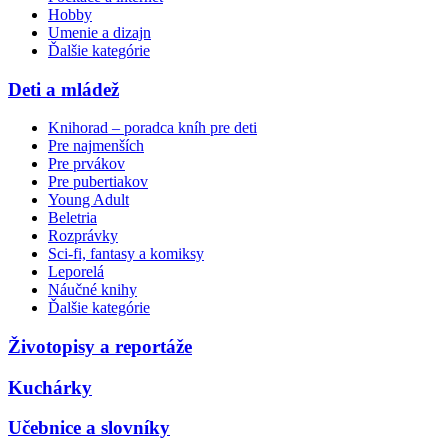
Hobby
Umenie a dizajn
Ďalšie kategórie
Deti a mládež
Knihorad – poradca kníh pre deti
Pre najmenších
Pre prvákov
Pre pubertiakov
Young Adult
Beletria
Rozprávky
Sci-fi, fantasy a komiksy
Leporelá
Náučné knihy
Ďalšie kategórie
Životopisy a reportáže
Kuchárky
Učebnice a slovníky