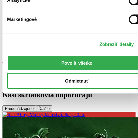
Analytické
Prečítate na:
Pocketbook
Marketingové
Smartfón či tablet
s podporovanou aplikáciou
Počítač
s podporovanou aplikáciou
Neprečítate na:
Zobraziť detaily
Kindle
Ako čítať e-knihy zabezpečené cez Adobe DRM?
Povoliť všetko
Angličtina, 2020
Predaj skončil
Ach, mrzí nás to, ale platnosť licencie na predaj tohto titulu
Odmietnuť
vypršala. Nemôžeme ho už bohužiaľ predávať :-(
Naši škriatkovia odporúčajú
Predchádzajúce
Ďalšie