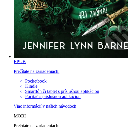
EPUB
Prečítate na zariadeniach:
Pocketbook
Kindle
Smartfón či tablet s príslušnou aplikáciou
Počítač s príslušnou aplikáciou
Viac informácií v
našich návodoch
MOBI
Prečítate na zariadeniach: