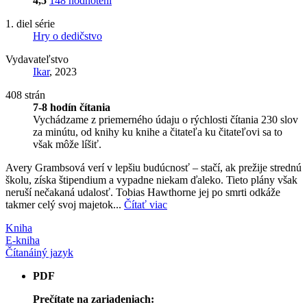
4,5
148 hodnotení
1. diel série
Hry o dedičstvo
Vydavateľstvo
Ikar
, 2023
408 strán
7-8 hodín čítania
Vychádzame z priemerného údaju o rýchlosti čítania 230 slov
za minútu, od knihy ku knihe a čitateľa ku čitateľovi sa to
však môže líšiť.
Avery Grambsová verí v lepšiu budúcnosť – stačí, ak prežije strednú
školu, získa štipendium a vypadne niekam ďaleko. Tieto plány však
neruší nečakaná udalosť. Tobias Hawthorne jej po smrti odkáže
takmer celý svoj majetok...
Čítať viac
Kniha
E-kniha
Čítaná
iný jazyk
PDF
Prečítate na zariadeniach: