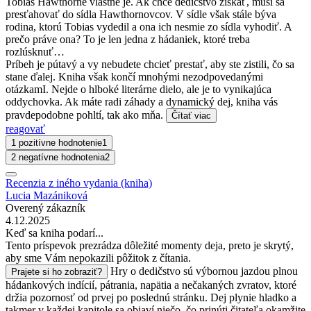
Tobias Hawthorne vlastne je. Ak chce dedičstvo získať, musí sa
presťahovať do sídla Hawthornovcov. V sídle však stále býva
rodina, ktorú Tobias vydedil a ona ich nesmie zo sídla vyhodiť. A
prečo práve ona? To je len jedna z hádaniek, ktoré treba
rozlúsknuť…
Príbeh je pútavý a vy nebudete chcieť prestať, aby ste zistili, čo sa
stane ďalej. Kniha však končí mnohými nezodpovedanými
otázkamI. Nejde o hlboké literárne dielo, ale je to vynikajúca
oddychovka. Ak máte radi záhady a dynamický dej, kniha vás
pravdepodobne pohltí, tak ako mňa.
Čítať viac
reagovať
1 pozitívne hodnotenie
1
2 negatívne hodnotenia
2
Recenzia z iného vydania (kniha)
Lucia Mazániková
Overený zákazník
4.12.2025
Keď sa kniha podarí...
Tento príspevok prezrádza dôležité momenty deja, preto je skrytý,
aby sme Vám nepokazili pôžitok z čítania.
Hry o dedičstvo sú výbornou jazdou plnou
Prajete si ho zobraziť?
hádankových indícií, pátrania, napätia a nečakaných zvratov, ktoré
držia pozornosť od prvej po poslednú stránku. Dej plynie hladko a
takmer v každej kapitole sa objaví niečo, čo prinúti čitateľa okamžite