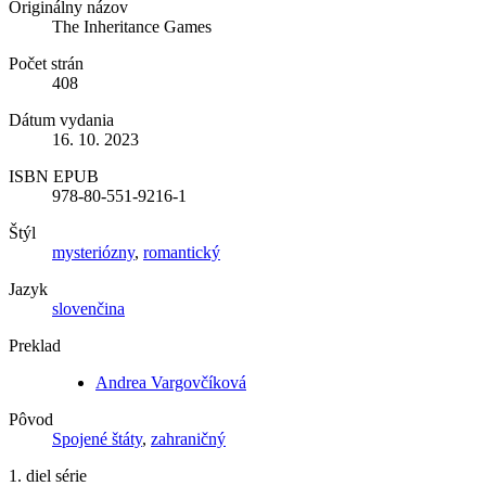
Originálny názov
The Inheritance Games
Počet strán
408
Dátum vydania
16. 10. 2023
ISBN EPUB
978-80-551-9216-1
Štýl
mysteriózny
,
romantický
Jazyk
slovenčina
Preklad
Andrea Vargovčíková
Pôvod
Spojené štáty
,
zahraničný
1. diel série