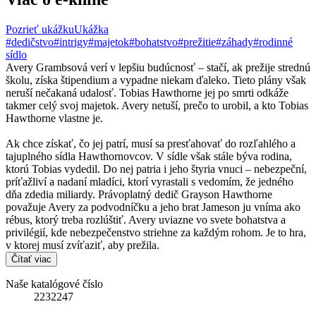
Pozrieť ukážku
Ukážka
#dedičstvo
#intrigy
#majetok
#bohatstvo
#prežitie
#záhady
#rodinné
sídlo
Avery Grambsová verí v lepšiu budúcnosť – stačí, ak prežije strednú
školu, získa štipendium a vypadne niekam ďaleko. Tieto plány však
neruší nečakaná udalosť. Tobias Hawthorne jej po smrti odkáže
takmer celý svoj majetok. Avery netuší, prečo to urobil, a kto Tobias
Hawthorne vlastne je.
Ak chce získať, čo jej patrí, musí sa presťahovať do rozľahlého a
tajuplného sídla Hawthornovcov. V sídle však stále býva rodina,
ktorú Tobias vydedil. Do nej patria i jeho štyria vnuci – nebezpeční,
príťažliví a nadaní mladíci, ktorí vyrastali s vedomím, že jedného
dňa zdedia miliardy. Právoplatný dedič Grayson Hawthorne
považuje Avery za podvodníčku a jeho brat Jameson ju vníma ako
rébus, ktorý treba rozlúštiť. Avery uviazne vo svete bohatstva a
privilégií, kde nebezpečenstvo striehne za každým rohom. Je to hra,
v ktorej musí zvíťaziť, aby prežila.
Čítať viac
Naše katalógové číslo
2232247