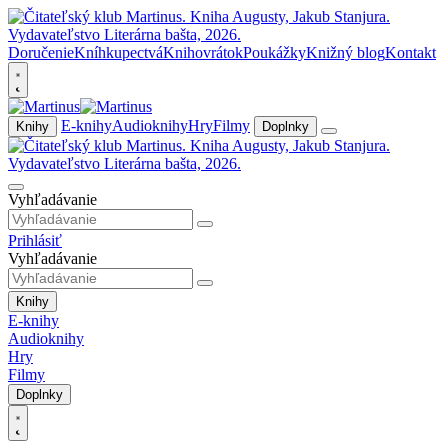
Doručenie
Kníhkupectvá
Knihovrátok
Poukážky
Knižný blog
Kontakt
E-knihy
Audioknihy
Hry
Filmy
Knihy
Doplnky
Vyhľadávanie
Prihlásiť
Vyhľadávanie
Knihy
E-knihy
Audioknihy
Hry
Filmy
Doplnky