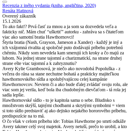
Recenzia z iného vydania (kniha, angličtina, 2020)
Renáta Hatinová
Overený zákazník
15.1.2026
To ako fakt!? Prvá časť za mnou a ja som sa dozvedela veľa a
fakticky nič. Mám chuť “uškrtiť” autorku - zahráva sa s čitateľom
viac ako samotní bratia Hawthornovci!
Štyria bratia (Nash, Grayson, Jameson a Xander) - každý je iný a
ich vzájomná rivalita aj spoločné puto dodávajú príbehu potrebnú
chémiu. Nikdy som nevedela kam smerujú ich kroky a čo majú za
lubom. Na jednej strane tajomní a charizmatickí, na strane druhej
strane ešte viac tajomní a k zahryznutiu?
Avery Kylie Grambosová, je niečo ako novodobá Popoluška - z
večera do rána sa stane nechutne bohatá a prakticky majiteľkou
hawthornovského sídla a spolubývajúcou celej kampánie
Hawthornovcov. Neviem či a ako bude ďalej zvládať svoju rolu, ale
viac som jej verila, keď bola iba chudobným dievčaťom - tá rola jej
sadla lepšie.
Hawthornovské sídlo - to je kapitola sama o sebe. Bludisko s
množstvom skrýší, tajnými chodbami a skrytými symbolmi = viem
si toto sídlo predstaviť aj ako dejisko nejakého hororového príbehu,
predispozície na to má.
O čo však v celom príbehu ide: Tobias Hawthorne po smrti odkáže
Avery takmer celý svoj majetok. Avery netuší, prečo to urobil, a kto