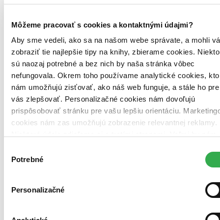
Môžeme pracovať s cookies a kontaktnými údajmi?
Aby sme vedeli, ako sa na našom webe správate, a mohli v
zobraziť tie najlepšie tipy na knihy, zbierame cookies. Niekto
sú naozaj potrebné a bez nich by naša stránka vôbec
nefungovala. Okrem toho používame analytické cookies, kto
nám umožňujú zisťovať, ako náš web funguje, a stále ho pre
vás zlepšovať. Personalizačné cookies nám dovoľujú
prispôsobovať stránku pre vašu lepšiu orientáciu. Marketing
cookies nám zas umožňujú zobrazenie relevantnej reklamy.
Niektoré údaje zdieľame aj s tretími stranami. Veľmi by nám
pomohlo, keby sme mohli používať všetky tieto cookies.
Výber
Ďakujeme!
Potrebné
súhlasu
Personalizačné
EPUB (Adobe DRM)