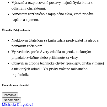
Výrazné a rozpracované postavy, najmä štyria bratia s
odlišnými charaktermi.
Atmosféra rozľahlého a tajuplného sídla, ktorá pridáva
napätie a tajomno.
Čitatelia ďalej hodnotia
Niektorým čitateľom sa kniha zdala predvídateľná alebo s
pomalším začiatkom.
Vysvetlenie, prečo Avery zdedila majetok, niektorým
pripadalo zvláštne alebo pritiahnuté za vlasy.
Objavili sa drobné technické chyby (preklepy, chyba v mene)
a niektorých odradili YA prvky vrátane milostného
trojuholníka.
Pomohlo vám zhrnutie?
Pomohlo
Nepomohlo
Michaela Dlugošová