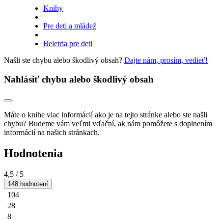
Knihy
Pre deti a mládež
Beletria pre deti
Našli ste chybu alebo škodlivý obsah?
Dajte nám, prosím, vedieť!
Nahlásiť chybu alebo škodlivý obsah
Máte o knihe viac informácií ako je na tejto stránke alebo ste našli
chybu? Budeme vám veľmi vďační, ak nám pomôžete s doplnením
informácií na našich stránkach.
Hodnotenia
4,5
/ 5
148 hodnotení
104
28
8