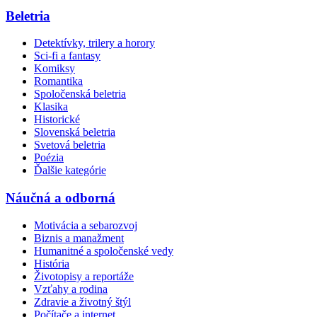
Beletria
Detektívky, trilery a horory
Sci-fi a fantasy
Komiksy
Romantika
Spoločenská beletria
Klasika
Historické
Slovenská beletria
Svetová beletria
Poézia
Ďalšie kategórie
Náučná a odborná
Motivácia a sebarozvoj
Biznis a manažment
Humanitné a spoločenské vedy
História
Životopisy a reportáže
Vzťahy a rodina
Zdravie a životný štýl
Počítače a internet