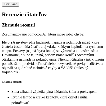
Čítať viac
Recenzie čitateľov
Zhrnutie recenzií
Zosumarizované pomocou AI, ktorá môže robiť chyby.
Ide o YA mystery plné hádaniek, napätia a rodinných intrig, ktoré
čitateľa často nútia čítať ďalej vďaka krátkym kapitolám a rýchlemu
tempu. Postavy (najmä štyria bratia) sú výrazné a atmosféra sídla
Hawthorne je silne tajuplná, pričom kniha končí s otvorenými
otázkami a navnadí na pokračovanie. Niektorí čitatelia však kritizujú
pomalší štart, predvídateľnosť alebo nevysvetlené prvky dedičstva a
objavili sa aj drobné technické chyby a YA klišé (milostný
trojuholník).
Čitatelia oceňujú
Silná záhadná zápletka plná hádaniek, šifier a prekvapení.
Rýchle tempo a krátke kapitoly, ktoré čitateľa nútia
pokračovať.