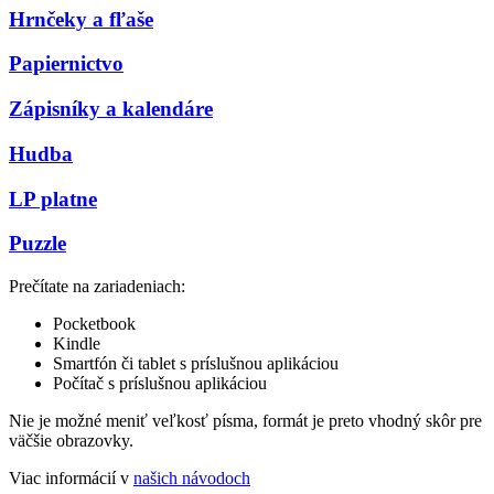
Hrnčeky a fľaše
Papiernictvo
Zápisníky a kalendáre
Hudba
LP platne
Puzzle
Prečítate na zariadeniach:
Pocketbook
Kindle
Smartfón či tablet s príslušnou aplikáciou
Počítač s príslušnou aplikáciou
Nie je možné meniť veľkosť písma, formát je preto vhodný skôr pre
väčšie obrazovky.
Viac informácií v
našich návodoch