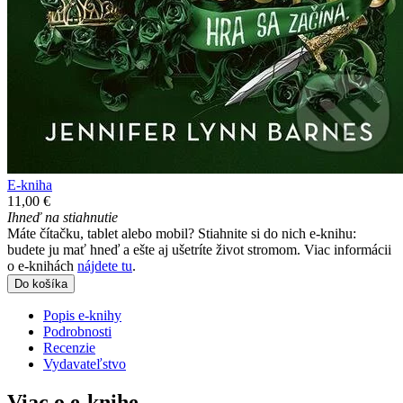
E-kniha
11,00 €
Ihneď na stiahnutie
Máte čítačku, tablet alebo mobil? Stiahnite si do nich e-knihu:
budete ju mať hneď a ešte aj ušetríte život stromom. Viac informácii
o e-knihách
nájdete tu
.
Do košíka
Popis e-knihy
Podrobnosti
Recenzie
Vydavateľstvo
Viac o e-knihe