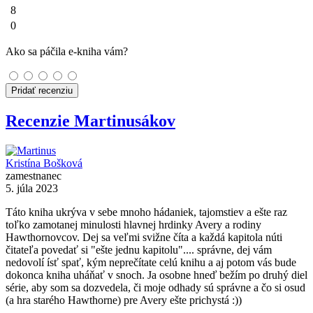
8
0
Ako sa páčila e-kniha vám?
Pridať recenziu
Recenzie Martinusákov
Kristína Bošková
zamestnanec
5. júla 2023
Táto kniha ukrýva v sebe mnoho hádaniek, tajomstiev a ešte raz
toľko zamotanej minulosti hlavnej hrdinky Avery a rodiny
Hawthornovcov. Dej sa veľmi svižne číta a každá kapitola núti
čitateľa povedať si "ešte jednu kapitolu".... správne, dej vám
nedovolí ísť spať, kým neprečítate celú knihu a aj potom vás bude
dokonca kniha uháňať v snoch. Ja osobne hneď bežím po druhý diel
série, aby som sa dozvedela, či moje odhady sú správne a čo si osud
(a hra starého Hawthorne) pre Avery ešte prichystá :))