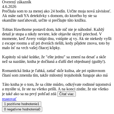
Overený zákazník
4.6.2026
Prečítala som to za menej ako 24 hodín. Určite moja nová závislosť.
Ak máte radi YA detektívky s domom, do ktorého by ste sa
okamžite nasťahovali, určite si prečítajte túto knižku.
Tobias Hawthorne postavil dom, kde nič nie je náhodné. Každý
detail je stopa a nikdy neviete, kde objavíte skrytý priechod. V
momente, keď Avery vstúpi dnu, vstúpite aj vy. Ak ste niekedy vyšli
z escape roomu a už pri dverách riešili, kedy pôjdete znova, toto by
malo ísť na vrch vašej čítacej kôpky.
Kapitoly sú také krátke, že "ešte jednu" sa zmení na desať a skôr
než sa nazdáte, kniha je dočítaná a ďalší diel objednaný (guilty!).
Romantická linka je ľahká, zatiaľ skôr kulisa, ale pri opätovnom
čítaní som zmenila tím, takže milostný trojuholník funguje ako má
Táto kniha je o tom, že sa cítite múdro, odkrývate rodinné tajomstvá
a myslíte si, že ste na všetko prišli. A na konci zistíte, že nie všetko
je také ako sa na prvý pohľad zdá
Čítať viac
reagovať
1 pozitívne hodnotenie
1
0 negatívne hodnotenia
0