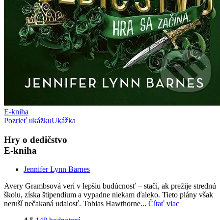
E-kniha
Pozrieť ukážku
Ukážka
Hry o dedičstvo
E-kniha
Jennifer Lynn Barnes
Avery Grambsová verí v lepšiu budúcnosť – stačí, ak prežije strednú
školu, získa štipendium a vypadne niekam ďaleko. Tieto plány však
neruší nečakaná udalosť. Tobias Hawthorne...
Čítať viac