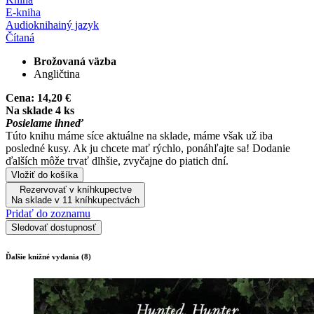
E-kniha
Audiokniha
iný jazyk
Čítaná
Brožovaná väzba
Angličtina
Cena:
14,20 €
Na sklade 4 ks
Posielame ihneď
Túto knihu máme síce aktuálne na sklade, máme však už iba
posledné kusy. Ak ju chcete mať rýchlo, ponáhľajte sa! Dodanie
ďalších môže trvať dlhšie, zvyčajne do piatich dní.
Vložiť do košíka
Rezervovať v kníhkupectve
Na sklade v 11 kníhkupectvách
Pridať do zoznamu
Sledovať dostupnosť
Ďalšie knižné vydania (8)