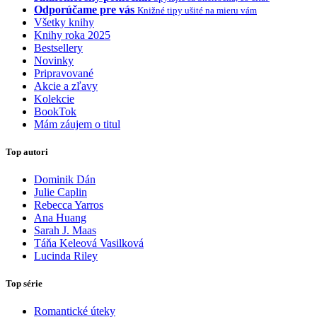
Odporúčame pre vás
Knižné tipy ušité na mieru vám
Všetky knihy
Knihy roka 2025
Bestsellery
Novinky
Pripravované
Akcie a zľavy
Kolekcie
BookTok
Mám záujem o titul
Top autori
Dominik Dán
Julie Caplin
Rebecca Yarros
Ana Huang
Sarah J. Maas
Táňa Keleová Vasilková
Lucinda Riley
Top série
Romantické úteky