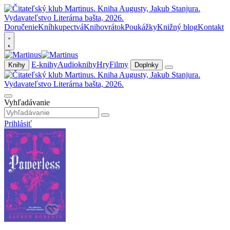
Doručenie
Kníhkupectvá
Knihovrátok
Poukážky
Knižný blog
Kontakt
E-knihy
Audioknihy
Hry
Filmy
Knihy
Doplnky
Vyhľadávanie
Prihlásiť