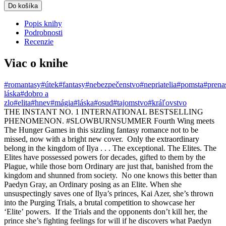
Do košíka
Popis knihy
Podrobnosti
Recenzie
Viac o knihe
#romantasy
#útek
#fantasy
#nebezpečenstvo
#nepriatelia
#pomsta
#prena
láska
#dobro a
zlo
#elita
#hnev
#mágia
#láska
#osud
#tajomstvo
#kráľovstvo
THE INSTANT NO. 1 INTERNATIONAL BESTSELLING
PHENOMENON. #SLOWBURNSUMMER Fourth Wing meets
The Hunger Games in this sizzling fantasy romance not to be
missed, now with a bright new cover. Only the extraordinary
belong in the kingdom of Ilya . . . The exceptional. The Elites. The
Elites have possessed powers for decades, gifted to them by the
Plague, while those born Ordinary are just that, banished from the
kingdom and shunned from society. No one knows this better than
Paedyn Gray, an Ordinary posing as an Elite. When she
unsuspectingly saves one of Ilya’s princes, Kai Azer, she’s thrown
into the Purging Trials, a brutal competition to showcase her
‘Elite’ powers. If the Trials and the opponents don’t kill her, the
prince she’s fighting feelings for will if he discovers what Paedyn