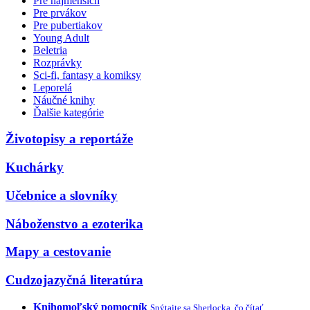
Pre najmenších
Pre prvákov
Pre pubertiakov
Young Adult
Beletria
Rozprávky
Sci-fi, fantasy a komiksy
Leporelá
Náučné knihy
Ďalšie kategórie
Životopisy a reportáže
Kuchárky
Učebnice a slovníky
Náboženstvo a ezoterika
Mapy a cestovanie
Cudzojazyčná literatúra
Knihomoľský pomocník
Spýtajte sa Sherlocka, čo čítať