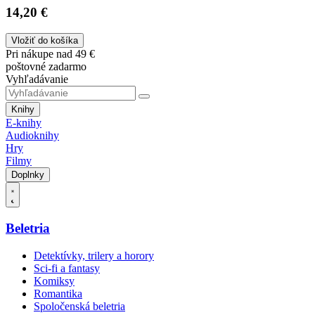
14,20 €
Vložiť do košíka
Pri nákupe nad 49 €
poštovné zadarmo
Vyhľadávanie
Knihy
E-knihy
Audioknihy
Hry
Filmy
Doplnky
Beletria
Detektívky, trilery a horory
Sci-fi a fantasy
Komiksy
Romantika
Spoločenská beletria