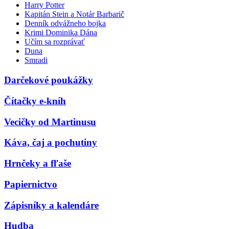
Harry Potter
Kapitán Stein a Notár Barbarič
Denník odvážneho bojka
Krimi Dominika Dána
Učím sa rozprávať
Duna
Smradi
Darčekové poukážky
Čítačky e-kníh
Vecičky od Martinusu
Káva, čaj a pochutiny
Hrnčeky a fľaše
Papiernictvo
Zápisníky a kalendáre
Hudba