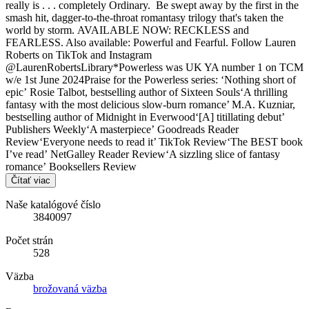
really is . . . completely Ordinary. Be swept away by the first in the
smash hit, dagger-to-the-throat romantasy trilogy that's taken the
world by storm. AVAILABLE NOW: RECKLESS and
FEARLESS. Also available: Powerful and Fearful. Follow Lauren
Roberts on TikTok and Instagram
@LaurenRobertsLibrary*Powerless was UK YA number 1 on TCM
w/e 1st June 2024Praise for the Powerless series: ‘Nothing short of
epic’ Rosie Talbot, bestselling author of Sixteen Souls‘A thrilling
fantasy with the most delicious slow-burn romance’ M.A. Kuzniar,
bestselling author of Midnight in Everwood‘[A] titillating debut’
Publishers Weekly‘A masterpiece’ Goodreads Reader
Review‘Everyone needs to read it’ TikTok Review‘The BEST book
I’ve read’ NetGalley Reader Review‘A sizzling slice of fantasy
romance’ Booksellers Review
Čítať viac
Naše katalógové číslo
3840097
Počet strán
528
Väzba
brožovaná väzba