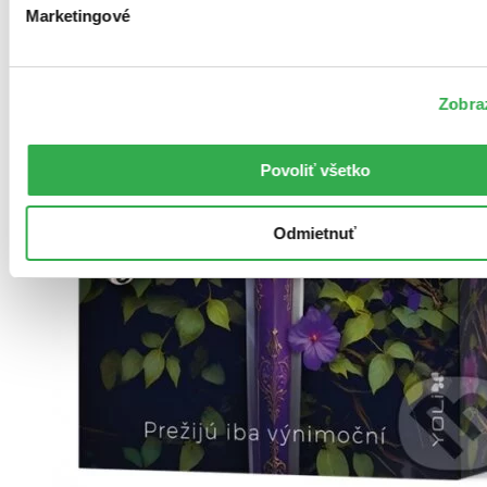
Marketingové
Zobraz
Povoliť všetko
Odmietnuť