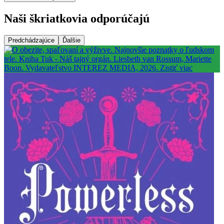
Naši škriatkovia odporúčajú
Predchádzajúce
Ďalšie