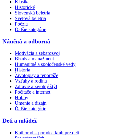
Klasika
Historické
Slovenská beletria
Svetová beletria
Poézia
Ďalšie kategórie
Náučná a odborná
Motivácia a sebarozvoj
Biznis a manažment
Humanitné a spoločenské vedy
História
Životopisy a reportáže
Vzťahy a rodina
Zdravie a životný štýl
Počítače a internet
Hobby
Umenie a dizajn
Ďalšie kategórie
Deti a mládež
Knihorad – poradca kníh pre deti