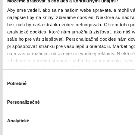
Môžeme pracovať s cookies a kontaktnými údajmi?
Aby sme vedeli, ako sa na našom webe správate, a mohli vá
najlepšie tipy na knihy, zbierame cookies. Niektoré sú naoza
Pevná väzba
bez nich by naša stránka vôbec nefungovala. Okrem toho 
Angličtina, 2024
Viac ako 30 dní
analytické cookies, ktoré nám umožňujú zisťovať, ako náš w
Tento produkt je na objednávku a jeho dodanie môže trvať aj
stále ho pre vás zlepšovať. Personalizačné cookies nám dov
viac ako 30 dní. Urobíme však všetko pre to, aby sme vašu
prispôsobovať stránku pre vašu lepšiu orientáciu. Marketing
objednávku odoslali čo najskôr a o jej ceste vás budeme včas
informovať.
nám zas umožňujú zobrazenie relevantnej reklamy. Niektoré
zdieľame aj s tretími stranami. Veľmi by nám pomohlo, keby
21,00 €
používať všetky tieto cookies. Ďakujeme!
Vložiť do košíka
Výber
Potrebné
súhlasu
Personalizačné
Analytické