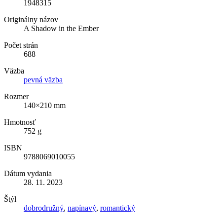
1948315
Originálny názov
A Shadow in the Ember
Počet strán
688
Väzba
pevná väzba
Rozmer
140×210 mm
Hmotnosť
752 g
ISBN
9788069010055
Dátum vydania
28. 11. 2023
Štýl
dobrodružný
,
napínavý
,
romantický