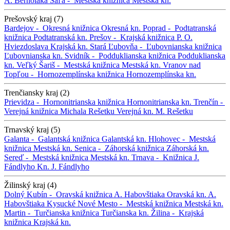
A. Bernoláka
Šaľa -
Mestská knižnica
Mestská kn.
Prešovský kraj (7)
Bardejov -
Okresná knižnica
Okresná kn.
Poprad -
Podtatranská
knižnica
Podtatranská kn.
Prešov -
Krajská knižnica P. O.
Hviezdoslava
Krajská kn.
Stará Ľubovňa -
Ľubovnianska knižnica
Ľubovnianska kn.
Svidník -
Podduklianska knižnica
Podduklianska
kn.
Veľký Šariš -
Mestská knižnica
Mestská kn.
Vranov nad
Topľou -
Hornozemplínska knižnica
Hornozemplínska kn.
Trenčiansky kraj (2)
Prievidza -
Hornonitrianska knižnica
Hornonitrianska kn.
Trenčín -
Verejná knižnica Michala Rešetku
Verejná kn. M. Rešetku
Trnavský kraj (5)
Galanta -
Galantská knižnica
Galantská kn.
Hlohovec -
Mestská
knižnica
Mestská kn.
Senica -
Záhorská knižnica
Záhorská kn.
Sereď -
Mestská knižnica
Mestská kn.
Trnava -
Knižnica J.
Fándlyho
Kn. J. Fándlyho
Žilinský kraj (4)
Dolný Kubín -
Oravská knižnica A. Habovštiaka
Oravská kn. A.
Habovštiaka
Kysucké Nové Mesto -
Mestská knižnica
Mestská kn.
Martin -
Turčianska knižnica
Turčianska kn.
Žilina -
Krajská
knižnica
Krajská kn.