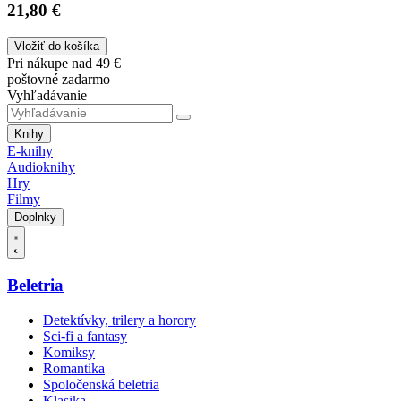
21,80 €
Vložiť do košíka
Pri nákupe nad 49 €
poštovné zadarmo
Vyhľadávanie
Knihy
E-knihy
Audioknihy
Hry
Filmy
Doplnky
Beletria
Detektívky, trilery a horory
Sci-fi a fantasy
Komiksy
Romantika
Spoločenská beletria
Klasika