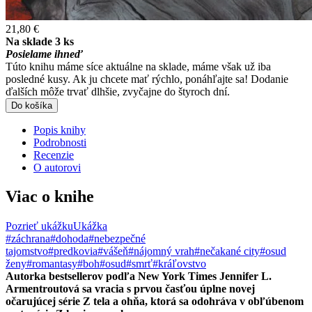
21,80 €
Na sklade 3 ks
Posielame ihneď
Túto knihu máme síce aktuálne na sklade, máme však už iba
posledné kusy. Ak ju chcete mať rýchlo, ponáhľajte sa! Dodanie
ďalších môže trvať dlhšie, zvyčajne do štyroch dní.
Do košíka
Popis knihy
Podrobnosti
Recenzie
O autorovi
Viac o knihe
Pozrieť ukážku
Ukážka
#záchrana
#dohoda
#nebezpečné
tajomstvo
#predkovia
#vášeň
#nájomný vrah
#nečakané city
#osud
ženy
#romantasy
#boh
#osud
#smrť
#kráľovstvo
Autorka bestsellerov podľa New York Times Jennifer L.
Armentroutová sa vracia s prvou časťou úplne novej
očarujúcej série Z tela a ohňa, ktorá sa odohráva v obľúbenom