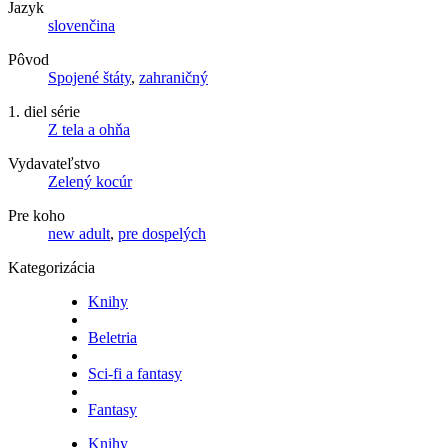
Jazyk
slovenčina
Pôvod
Spojené štáty
,
zahraničný
1. diel série
Z tela a ohňa
Vydavateľstvo
Zelený kocúr
Pre koho
new adult
,
pre dospelých
Kategorizácia
Knihy
Beletria
Sci-fi a fantasy
Fantasy
Knihy