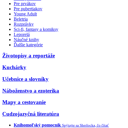
Pre prvákov
Pre pubertiakov
Young Adult
Beletria
Rozprávky
Sci-fi, fantasy a komiksy
Leporelá
Náučné knihy
Ďalšie kategórie
Životopisy a reportáže
Kuchárky
Učebnice a slovníky
Náboženstvo a ezoterika
Mapy a cestovanie
Cudzojazyčná literatúra
Knihomoľský pomocník
Spýtajte sa Sherlocka, čo čítať