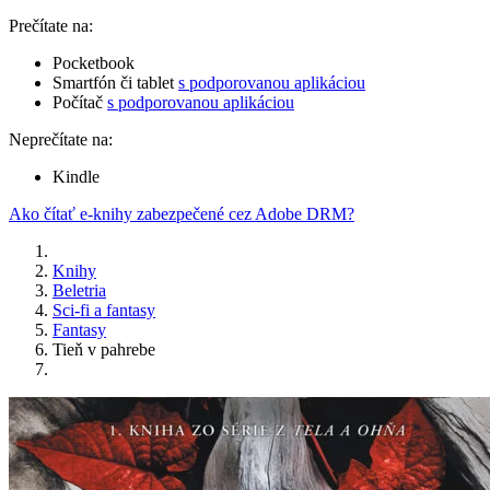
Prečítate na:
Pocketbook
Smartfón či tablet
s podporovanou aplikáciou
Počítač
s podporovanou aplikáciou
Neprečítate na:
Kindle
Ako čítať e-knihy zabezpečené cez Adobe DRM?
Knihy
Beletria
Sci-fi a fantasy
Fantasy
Tieň v pahrebe