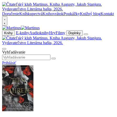
Doručenie
Kníhkupectvá
Knihovrátok
Poukážky
Knižný blog
Kontakt
E-knihy
Audioknihy
Hry
Filmy
Knihy
Doplnky
Vyhľadávanie
Prihlásiť