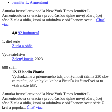
Jennifer L. Armentrout
Autorka bestsellerov podľa New York Times Jennifer L.
Armentroutová sa vracia s prvou časťou úplne novej očarujúcej
série Z tela a ohňa, ktorá sa odohráva v obľúbenom svete...
Čítať
viac
4,8
92 hodnotení
1. diel série
Z tela a ohňa
Vydavateľstvo
Zelený kocúr
, 2023
688 strán
12-13 hodín čítania
Vychádzame z priemerného údaju o rýchlosti čítania 230 slov
za minútu, od knihy ku knihe a čitateľa ku čitateľovi sa to
však môže líšiť.
Autorka bestsellerov podľa New York Times Jennifer L.
Armentroutová sa vracia s prvou časťou úplne novej očarujúcej
série Z tela a ohňa, ktorá sa odohráva v obľúbenom svete série Z
krvi a popola...
Čítať viac