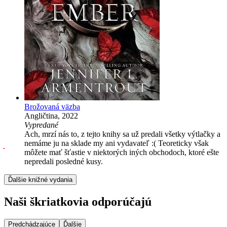
Brožovaná väzba
Angličtina, 2022
Vypredané
Ach, mrzí nás to, z tejto knihy sa už predali všetky výtlačky a
nemáme ju na sklade my ani vydavateľ :( Teoreticky však
môžete mať šťastie v niektorých iných obchodoch, ktoré ešte
nepredali posledné kusy.
Ďalšie knižné vydania
Naši škriatkovia odporúčajú
Predchádzajúce
Ďalšie