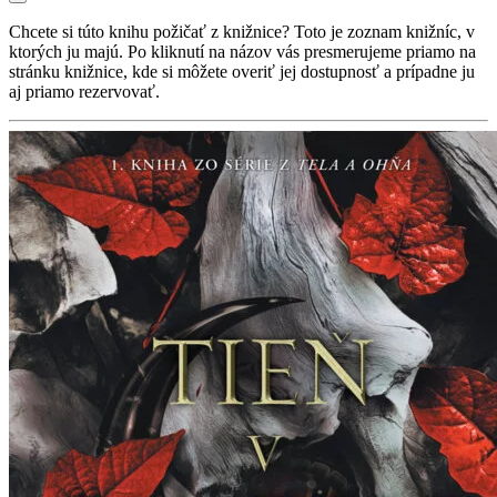
Chcete si túto knihu požičať z knižnice? Toto je zoznam knižníc, v
ktorých ju majú. Po kliknutí na názov vás presmerujeme priamo na
stránku knižnice, kde si môžete overiť jej dostupnosť a prípadne ju
aj priamo rezervovať.