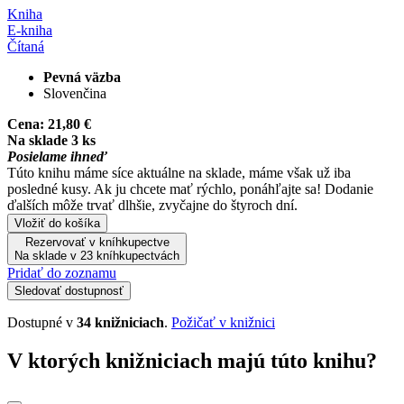
Kniha
E-kniha
Čítaná
Pevná väzba
Slovenčina
Cena:
21,80 €
Na sklade 3 ks
Posielame ihneď
Túto knihu máme síce aktuálne na sklade, máme však už iba
posledné kusy. Ak ju chcete mať rýchlo, ponáhľajte sa! Dodanie
ďalších môže trvať dlhšie, zvyčajne do štyroch dní.
Vložiť do košíka
Rezervovať v kníhkupectve
Na sklade v 23 kníhkupectvách
Pridať do zoznamu
Sledovať dostupnosť
Dostupné v
34 knižniciach
.
Požičať v knižnici
V ktorých knižniciach majú túto knihu?