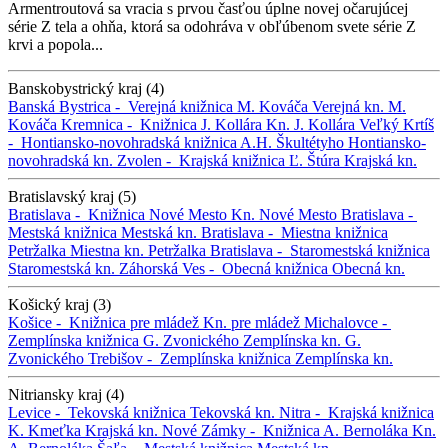
Armentroutová sa vracia s prvou časťou úplne novej očarujúcej
série Z tela a ohňa, ktorá sa odohráva v obľúbenom svete série Z
krvi a popola...
Banskobystrický kraj (4)
Banská Bystrica -
Verejná knižnica M. Kováča
Verejná kn. M.
Kováča
Kremnica -
Knižnica J. Kollára
Kn. J. Kollára
Veľký Krtíš
-
Hontiansko-novohradská knižnica A.H. Škultétyho
Hontiansko-
novohradská kn.
Zvolen -
Krajská knižnica Ľ. Štúra
Krajská kn.
Bratislavský kraj (5)
Bratislava -
Knižnica Nové Mesto
Kn. Nové Mesto
Bratislava -
Mestská knižnica
Mestská kn.
Bratislava -
Miestna knižnica
Petržalka
Miestna kn. Petržalka
Bratislava -
Staromestská knižnica
Staromestská kn.
Záhorská Ves -
Obecná knižnica
Obecná kn.
Košický kraj (3)
Košice -
Knižnica pre mládež
Kn. pre mládež
Michalovce -
Zemplínska knižnica G. Zvonického
Zemplínska kn. G.
Zvonického
Trebišov -
Zemplínska knižnica
Zemplínska kn.
Nitriansky kraj (4)
Levice -
Tekovská knižnica
Tekovská kn.
Nitra -
Krajská knižnica
K. Kmeťka
Krajská kn.
Nové Zámky -
Knižnica A. Bernoláka
Kn.