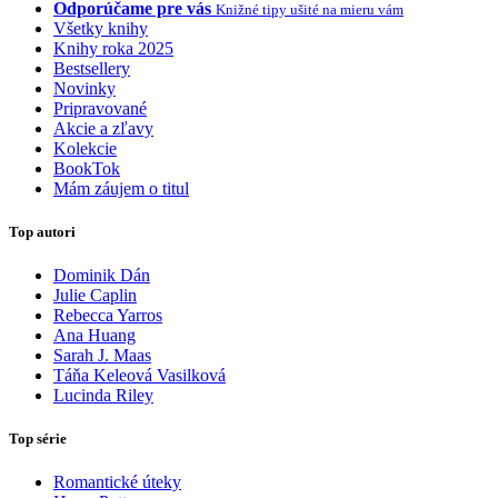
Odporúčame pre vás
Knižné tipy ušité na mieru vám
Všetky knihy
Knihy roka 2025
Bestsellery
Novinky
Pripravované
Akcie a zľavy
Kolekcie
BookTok
Mám záujem o titul
Top autori
Dominik Dán
Julie Caplin
Rebecca Yarros
Ana Huang
Sarah J. Maas
Táňa Keleová Vasilková
Lucinda Riley
Top série
Romantické úteky