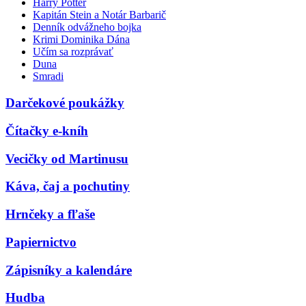
Harry Potter
Kapitán Stein a Notár Barbarič
Denník odvážneho bojka
Krimi Dominika Dána
Učím sa rozprávať
Duna
Smradi
Darčekové poukážky
Čítačky e-kníh
Vecičky od Martinusu
Káva, čaj a pochutiny
Hrnčeky a fľaše
Papiernictvo
Zápisníky a kalendáre
Hudba