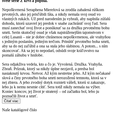
svete série Z krvi a popola.
Nepoškvrnená Seraphena Mierelová sa zrodila zahalená rúškom
prvotných, ako jej prisľúbili fáta, a nikdy nemala svoj osud vo
vlastných rukách. Už pred narodením ju vybrali, aby naplnila zúfalú
dohodu, ktorú uzavrel jej predok v snahe zachrániť svoj ľud. Sera
musí zanechať svoj život a ponúknuť sa za družku prvotnému bohu
smrti. Serin skutočný osud je však najstráženejším tajomstvom v
celej Lasanii – nie je dobre chránenou nepoškvrnenou, ale vrahyňou
s jediným poslaním, jediným terčom. Prinútiť prvotného boha smrti,
aby sa do nej zaľúbil a ona sa stala jeho slabinou. A potom... s ním
skoncovať. Ak sa jej to nepodarí, odsúdi svoje kráľovstvo na
pomalú záhubu v hnilobe.
Sera odjakživa vedela, kto a čo je. Vyvolená. Družka. Vrahyňa.
Zbraň. Prízrak, ktorý sa nikdy úplne nezjavil, a predsa bol
nasiaknutý krvou. Netvor. Až kým nestretne jeho. Až kým nečakané
slová a činy prvotného boha smrti nerozoženú temnotu, ktorá sa v
nej zbiera. A jeho zvodný dotyk roznieti vášeň, ktorú si zakazuje,
lebo ju k nemu nesmie cítiť. Sera totiž nikdy nemala na výber.
Koniec koncov, jej život je stratený – od začiatku bol, lebo ju
poznačili život a smrť.
Čítať viac
Naše katalógové číslo