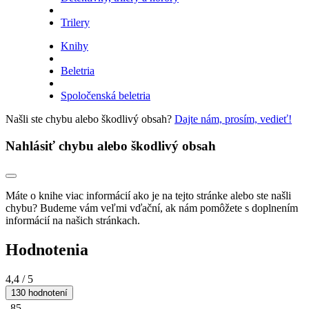
Trilery
Knihy
Beletria
Spoločenská beletria
Našli ste chybu alebo škodlivý obsah?
Dajte nám, prosím, vedieť!
Nahlásiť chybu alebo škodlivý obsah
Máte o knihe viac informácií ako je na tejto stránke alebo ste našli
chybu? Budeme vám veľmi vďační, ak nám pomôžete s doplnením
informácií na našich stránkach.
Hodnotenia
4,4
/ 5
130 hodnotení
85