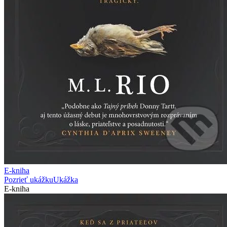
E-kniha
Pozrieť ukážku
Ukážka
E-kniha