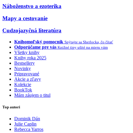
Náboženstvo a ezoterika
Mapy a cestovanie
Cudzojazyčná literatúra
Knihomoľský pomocník
Spýtajte sa Sherlocka, čo čítať
Odporúčame pre vás
Knižné tipy ušité na mieru vám
Všetky knihy
Knihy roka 2025
Bestsellery
Novinky
Pripravované
Akcie a zľavy
Kolekcie
BookTok
Mám záujem o titul
Top autori
Dominik Dán
Julie Caplin
Rebecca Yarros