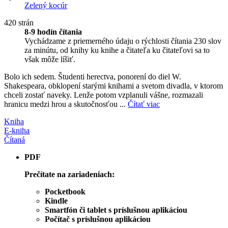
Zelený kocúr
420 strán
8-9 hodín čítania
Vychádzame z priemerného údaju o rýchlosti čítania 230 slov
za minútu, od knihy ku knihe a čitateľa ku čitateľovi sa to
však môže líšiť.
Bolo ich sedem. Študenti herectva, ponorení do diel W.
Shakespeara, obklopení starými knihami a svetom divadla, v ktorom
chceli zostať naveky. Lenže potom vzplanuli vášne, rozmazali
hranicu medzi hrou a skutočnosťou ...
Čítať viac
Kniha
E-kniha
Čítaná
PDF
Prečítate na zariadeniach:
Pocketbook
Kindle
Smartfón či tablet s príslušnou aplikáciou
Počítač s príslušnou aplikáciou