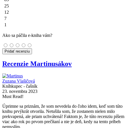
25
12
7
1
Ako sa páčila e-kniha vám?
Pridať recenziu
Recenzie Martinusákov
Zuzana Vlašičová
Kníhkupec - čašník
23. novembra 2023
Must Read!
Úprimne sa priznám, že som nevedela do čoho idem, keď som túto
knihu prvýkrát otvorila. Netušila som, že zostanem nielen milo
prekvapená, ale priam uchvátená! Faktom je, že túto recenziu píšem
viac ako rok po prvom prečítaní a nie je deň, kedy na tento príbeh
nemyslím.