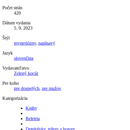
Počet strán
420
Dátum vydania
5. 9. 2023
Štýl
mysteriózny
,
napínavý
Jazyk
slovenčina
Vydavateľstvo
Zelený kocúr
Pre koho
pre dospelých
,
pre mužov
Kategorizácia
Knihy
Beletria
Detektívky, trilery a horory