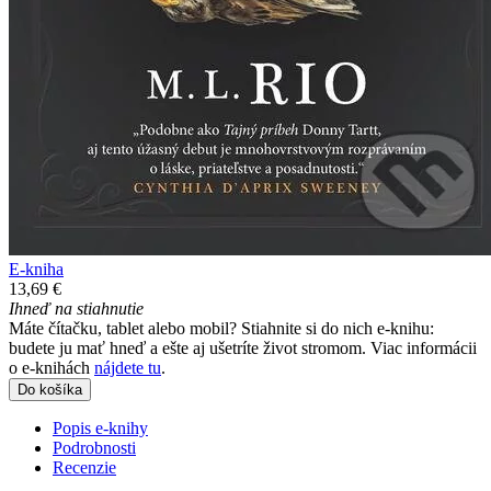
E-kniha
13,69 €
Ihneď na stiahnutie
Máte čítačku, tablet alebo mobil? Stiahnite si do nich e-knihu:
budete ju mať hneď a ešte aj ušetríte život stromom. Viac informácii
o e-knihách
nájdete tu
.
Do košíka
Popis e-knihy
Podrobnosti
Recenzie