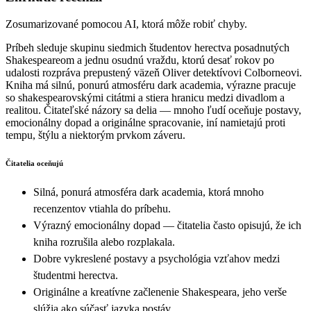
Zosumarizované pomocou AI, ktorá môže robiť chyby.
Príbeh sleduje skupinu siedmich študentov herectva posadnutých
Shakespeareom a jednu osudnú vraždu, ktorú desať rokov po
udalosti rozpráva prepustený väzeň Oliver detektívovi Colborneovi.
Kniha má silnú, ponurú atmosféru dark academia, výrazne pracuje
so shakespearovskými citátmi a stiera hranicu medzi divadlom a
realitou. Čitateľské názory sa delia — mnoho ľudí oceňuje postavy,
emocionálny dopad a originálne spracovanie, iní namietajú proti
tempu, štýlu a niektorým prvkom záveru.
Čitatelia oceňujú
Silná, ponurá atmosféra dark academia, ktorá mnoho
recenzentov vtiahla do príbehu.
Výrazný emocionálny dopad — čitatelia často opisujú, že ich
kniha rozrušila alebo rozplakala.
Dobre vykreslené postavy a psychológia vzťahov medzi
študentmi herectva.
Originálne a kreatívne začlenenie Shakespeara, jeho verše
slúžia ako súčasť jazyka postáv.