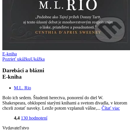
E-kniha
Pozrieť ukážku
Ukážka
Darebáci a blázni
E-kniha
M.L. Rio
Bolo ich sedem. Študenti herectva, ponorení do diel W.
Shakespeara, obklopení starými knihami a svetom divadla, v ktorom
chceli zostať naveky. Lenže potom vzplanuli vášne,...
Čítať viac
4,4
130 hodnotení
Vydavateľstvo