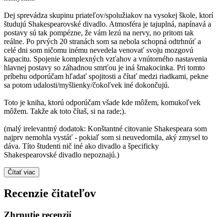
Dej sprevádza skupinu priateľov/spolužiakov na vysokej škole, ktorí
študujú Shakespearovské divadlo. Atmosféra je tajuplná, napínavá a
postavy sú tak pompézne, že vám lezú na nervy, no pritom tak
reálne. Po prvých 20 stranách som sa nebola schopná odtrhnúť a
celé dni som ničomu inému nevedela venovať svoju mozgovú
kapacitu. Spojenie komplexných vzťahov a vnútorného nastavenia
hlavnej postavy so záhadnou smrťou je iná šmakocinka. Pri tomto
príbehu odporúčam hľadať spojitosti a čítať medzi riadkami, pekne
sa potom udalosti/myšlienky/čokoľvek iné dokončujú.
Toto je kniha, ktorú odporúčam všade kde môžem, komukoľvek
môžem. Takže ak toto čítaš, si na rade;).
(malý irelevantný dodatok: Konštantné citovanie Shakespeara som
najprv nemohla vystáť - pokiaľ som si neuvedomila, aký zmysel to
dáva. Títo študenti nič iné ako divadlo a špecificky
Shakespearovské divadlo nepoznajú.)
Čítať viac
Recenzie čitateľov
Zhrnutie recenzií