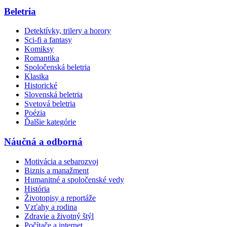
Beletria
Detektívky, trilery a horory
Sci-fi a fantasy
Komiksy
Romantika
Spoločenská beletria
Klasika
Historické
Slovenská beletria
Svetová beletria
Poézia
Ďalšie kategórie
Náučná a odborná
Motivácia a sebarozvoj
Biznis a manažment
Humanitné a spoločenské vedy
História
Životopisy a reportáže
Vzťahy a rodina
Zdravie a životný štýl
Počítače a internet