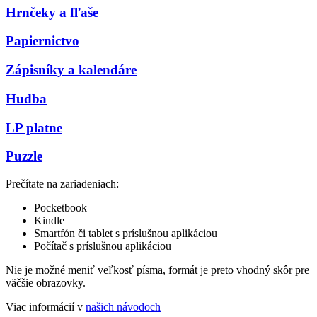
Hrnčeky a fľaše
Papiernictvo
Zápisníky a kalendáre
Hudba
LP platne
Puzzle
Prečítate na zariadeniach:
Pocketbook
Kindle
Smartfón či tablet s príslušnou aplikáciou
Počítač s príslušnou aplikáciou
Nie je možné meniť veľkosť písma, formát je preto vhodný skôr pre
väčšie obrazovky.
Viac informácií v
našich návodoch