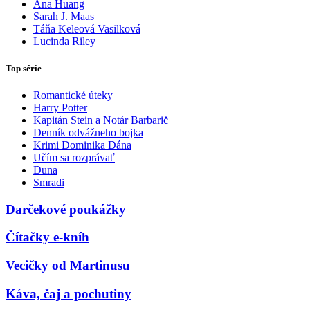
Ana Huang
Sarah J. Maas
Táňa Keleová Vasilková
Lucinda Riley
Top série
Romantické úteky
Harry Potter
Kapitán Stein a Notár Barbarič
Denník odvážneho bojka
Krimi Dominika Dána
Učím sa rozprávať
Duna
Smradi
Darčekové poukážky
Čítačky e-kníh
Vecičky od Martinusu
Káva, čaj a pochutiny