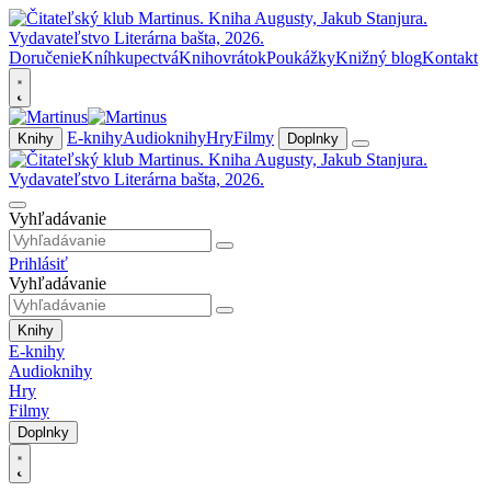
Doručenie
Kníhkupectvá
Knihovrátok
Poukážky
Knižný blog
Kontakt
E-knihy
Audioknihy
Hry
Filmy
Knihy
Doplnky
Vyhľadávanie
Prihlásiť
Vyhľadávanie
Knihy
E-knihy
Audioknihy
Hry
Filmy
Doplnky