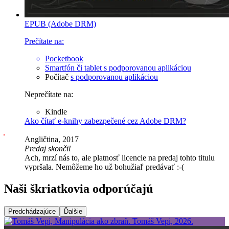
EPUB (Adobe DRM)
Prečítate na:
Pocketbook
Smartfón či tablet
s podporovanou aplikáciou
Počítač
s podporovanou aplikáciou
Neprečítate na:
Kindle
Ako čítať e-knihy zabezpečené cez Adobe DRM?
Angličtina, 2017
Predaj skončil
Ach, mrzí nás to, ale platnosť licencie na predaj tohto titulu
vypršala. Nemôžeme ho už bohužiaľ predávať :-(
Naši škriatkovia odporúčajú
Predchádzajúce
Ďalšie