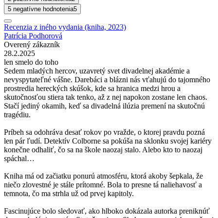
5 negatívne hodnotenia
5
Recenzia z iného vydania (kniha, 2023)
Patrícia Podhorová
Overený zákazník
28.2.2025
len smelo do toho
Sedem mladých hercov, uzavretý svet divadelnej akadémie a
nevyspytateľné vášne. Darebáci a blázni nás vťahujú do tajomného
prostredia hereckých skúšok, kde sa hranica medzi hrou a
skutočnosťou stiera tak tenko, až z nej napokon zostane len chaos.
Stačí jediný okamih, keď sa divadelná ilúzia premení na skutočnú
tragédiu.
Príbeh sa odohráva desať rokov po vražde, o ktorej pravdu pozná
len pár ľudí. Detektív Colborne sa pokúša na sklonku svojej kariéry
konečne odhaliť, čo sa na škole naozaj stalo. Alebo kto to naozaj
spáchal…
Kniha má od začiatku ponurú atmosféru, ktorá akoby šepkala, že
niečo zlovestné je stále prítomné. Bola to presne tá naliehavosť a
temnota, čo ma strhla už od prvej kapitoly.
Fascinujúce bolo sledovať, ako hlboko dokázala autorka preniknúť