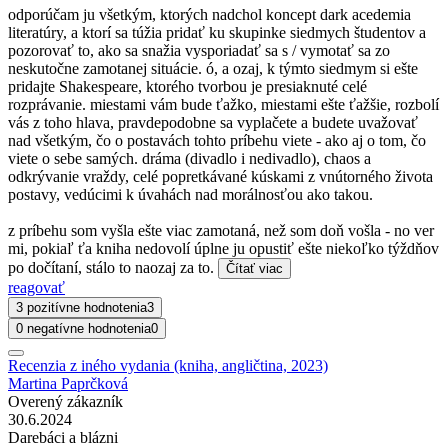
odporúčam ju všetkým, ktorých nadchol koncept dark acedemia
literatúry, a ktorí sa túžia pridať ku skupinke siedmych študentov a
pozorovať to, ako sa snažia vysporiadať sa s / vymotať sa zo
neskutočne zamotanej situácie. ó, a ozaj, k týmto siedmym si ešte
pridajte Shakespeare, ktorého tvorbou je presiaknuté celé
rozprávanie. miestami vám bude ťažko, miestami ešte ťažšie, rozbolí
vás z toho hlava, pravdepodobne sa vyplačete a budete uvažovať
nad všetkým, čo o postavách tohto príbehu viete - ako aj o tom, čo
viete o sebe samých. dráma (divadlo i nedivadlo), chaos a
odkrývanie vraždy, celé popretkávané kúskami z vnútorného života
postavy, vedúcimi k úvahách nad morálnosťou ako takou.
z príbehu som vyšla ešte viac zamotaná, než som doň vošla - no ver
mi, pokiaľ ťa kniha nedovolí úplne ju opustiť ešte niekoľko týždňov
po dočítaní, stálo to naozaj za to.
Čítať viac
reagovať
3 pozitívne hodnotenia
3
0 negatívne hodnotenia
0
Recenzia z iného vydania (kniha, angličtina, 2023)
Martina Paprčková
Overený zákazník
30.6.2024
Darebáci a blázni