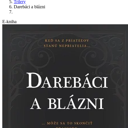
Trilery
Darebáci a blázni
E-kniha