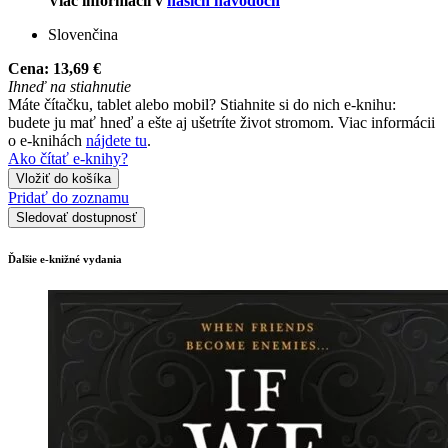
Viac informácií v
našich návodoch
Slovenčina
Cena:
13,69 €
Ihneď na stiahnutie
Máte čítačku, tablet alebo mobil? Stiahnite si do nich e-knihu:
budete ju mať hneď a ešte aj ušetríte život stromom. Viac informácii
o e-knihách
nájdete tu
.
Ako čítať e-knihy?
Vložiť do košíka
Pridať do zoznamu
Sledovať dostupnosť
Ďalšie e-knižné vydania