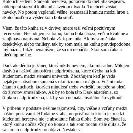
Bolo ich sedem. Študenti herectva, ponorení do diel Shakespeara,
obklopení starými knihami a svetom divadla. Tu chceli zostať
naveky. No potom vzplanuli vášne, rozmazali hranicu medzi hrou a
skutočnosťou a výsledkom bola smrť.
Viem, že táto kniha sa v drvivej miere teší veľmi pozitívnym
recenziám. Nečudujem sa tomu, kniha bola naozaj veľmi kvalitne a
zaujímavo napísaná. Nebola však pre mňa. Ak by som čítala
detektívky, alebo thrillery, tak by som mala na knihu pravdepodobne
iný názor. Takže nenapíšem, že sa mi nepáčila. Skôr som čakala
niečo úplne iné.
Dark akadémia je žáner, ktorý nikdy neviem, ako mi sadne. Milujem
dusivú a ťaživú atmosféru nadprirodzena, ktoré dýcha na krk
študentom, medzi stenami univerzít. Zbožňujem keď je veda
nejakým spôsobom spojená s okultizmom a mágiou. Veľmi rada
čítam o duchoch, ktorých minulosť treba vyriešiť, pretože sa pletú
do životov smrteľníkov. Ak by to bola táto Dark akadémia, so
štipkou nadprirodzena, tak by som nemala absolútne čo vytknúť.
V príbehu v podstate riešime tajomstvá, city, vášne a vzťahy medzi
našimi postavami. Hľadáme vraha, no prísť na to kto to je, medzi
študentmi herectva nie je absolútne ľahká úloha. Som typ čitateľa,
ktorý knihu dočíta vždy do konca a tak som trochu stále dúfala, že
sa tam to nadprirodzeno objaví. Nestalo sa.