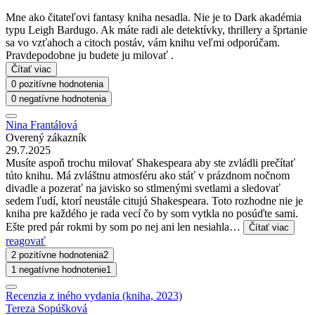
Mne ako čitateľovi fantasy kniha nesadla. Nie je to Dark akadémia
typu Leigh Bardugo. Ak máte radi ale detektívky, thrillery a šprtanie
sa vo vzťahoch a citoch postáv, vám knihu veľmi odporúčam.
Pravdepodobne ju budete ju milovať .
Čítať viac
0 pozitívne hodnotenia
0 negatívne hodnotenia
Nina Frantálová
Overený zákazník
29.7.2025
Musíte aspoň trochu milovať Shakespeara aby ste zvládli prečítať
túto knihu. Má zvláštnu atmosféru ako stáť v prázdnom nočnom
divadle a pozerať na javisko so stlmenými svetlami a sledovať
sedem ľudí, ktorí neustále citujú Shakespeara. Toto rozhodne nie je
kniha pre každého je rada vecí čo by som vytkla no posúďte sami.
Ešte pred pár rokmi by som po nej ani len nesiahla…
Čítať viac
reagovať
2 pozitívne hodnotenia
2
1 negatívne hodnotenie
1
Recenzia z iného vydania (kniha, 2023)
Tereza Sopúšková