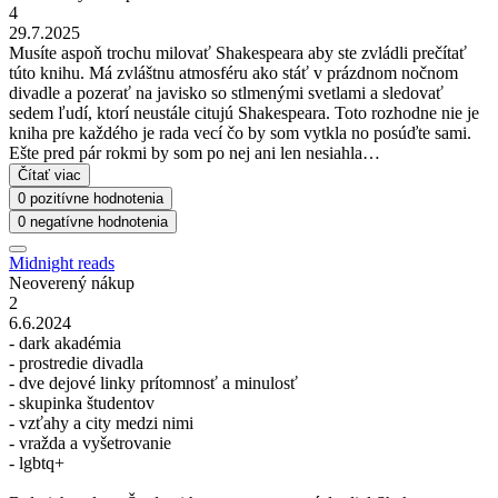
4
29.7.2025
Musíte aspoň trochu milovať Shakespeara aby ste zvládli prečítať
túto knihu. Má zvláštnu atmosféru ako stáť v prázdnom nočnom
divadle a pozerať na javisko so stlmenými svetlami a sledovať
sedem ľudí, ktorí neustále citujú Shakespeara. Toto rozhodne nie je
kniha pre každého je rada vecí čo by som vytkla no posúďte sami.
Ešte pred pár rokmi by som po nej ani len nesiahla…
Čítať viac
0 pozitívne hodnotenia
0 negatívne hodnotenia
Midnight reads
Neoverený nákup
2
6.6.2024
- dark akadémia
- prostredie divadla
- dve dejové linky prítomnosť a minulosť
- skupinka študentov
- vzťahy a city medzi nimi
- vražda a vyšetrovanie
- lgbtq+