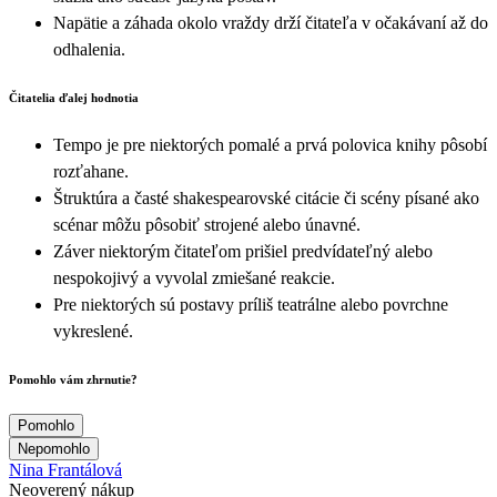
Napätie a záhada okolo vraždy drží čitateľa v očakávaní až do
odhalenia.
Čitatelia ďalej hodnotia
Tempo je pre niektorých pomalé a prvá polovica knihy pôsobí
rozťahane.
Štruktúra a časté shakespearovské citácie či scény písané ako
scénar môžu pôsobiť strojené alebo únavné.
Záver niektorým čitateľom prišiel predvídateľný alebo
nespokojivý a vyvolal zmiešané reakcie.
Pre niektorých sú postavy príliš teatrálne alebo povrchne
vykreslené.
Pomohlo vám zhrnutie?
Pomohlo
Nepomohlo
Nina Frantálová
Neoverený nákup