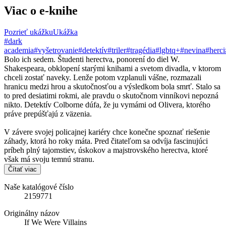
Viac o e-knihe
Pozrieť ukážku
Ukážka
#dark
academia
#vyšetrovanie
#detektív
#triler
#tragédia
#lgbtq+
#nevina
#herci
Bolo ich sedem. Študenti herectva, ponorení do diel W.
Shakespeara, obklopení starými knihami a svetom divadla, v ktorom
chceli zostať naveky. Lenže potom vzplanuli vášne, rozmazali
hranicu medzi hrou a skutočnosťou a výsledkom bola smrť. Stalo sa
to pred desiatimi rokmi, ale pravdu o skutočnom vinníkovi nepozná
nikto. Detektív Colborne dúfa, že ju vymámi od Olivera, ktorého
práve prepúšťajú z väzenia.
V závere svojej policajnej kariéry chce konečne spoznať riešenie
záhady, ktorá ho roky máta. Pred čitateľom sa odvíja fascinujúci
príbeh plný tajomstiev, úskokov a majstrovského herectva, ktoré
však má svoju temnú stranu.
Čítať viac
Naše katalógové číslo
2159771
Originálny názov
If We Were Villains