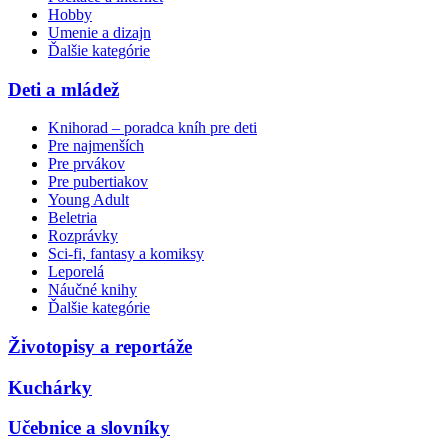
Hobby
Umenie a dizajn
Ďalšie kategórie
Deti a mládež
Knihorad – poradca kníh pre deti
Pre najmenších
Pre prvákov
Pre pubertiakov
Young Adult
Beletria
Rozprávky
Sci-fi, fantasy a komiksy
Leporelá
Náučné knihy
Ďalšie kategórie
Životopisy a reportáže
Kuchárky
Učebnice a slovníky