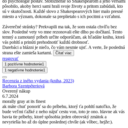
do psychológie postáv. Stotožnenie so Shakespearom a jeho veršami
pôsobilo, akoby herci sami hrali svoje životy a pritom zabúdali, kto
sú v skutočnosti. Každé slovo z Shakespearových hier malo presné
miesto a význam, dokonale sa preplietalo s ich pocitmi a vzťahmi.
Záverečné stránky? Prekvapili ma tak, že som ostala chvíľu bez
slov. Posledné vety vo mne rezonovali ešte dlho po dočítaní. Tento
temný a zamotaný príbeh určite odporúčam, ak hľadáte knihu, ktorá
vás pohltí a prinúti prehodnotiť každú drobnosť.
Darebáci a blázni je niečo, čo vám nesmie ujsť. A verte, že posledná
strana ešte zamieša kartami.
Čítať viac
reagovať
1 pozitívne hodnotenie
1
1 negatívne hodnotenie
1
Recenzia z iného vydania (kniha, 2023)
Barbora Szentpéteriová
Overený nákup
6.7.2024
morally gray at its finest
ak máte chuť ponoriť sa do príbehu, ktorý ťa pohltí natoľko, že
bude veľmi ťažké z neho nájsť cestu von, toto je ono. hlavne ak vás
bavia tie príbehy, ktoré spôsobia jeden obrovský zmätok a
nevyriešia ho až do úplne poslednej chvíle (ak vôbec, hejže:).