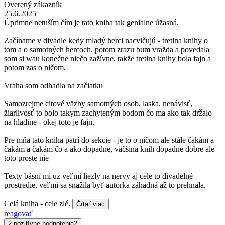
Overený zákazník
25.6.2025
Úprimne netuším čím je tato kniha tak genialne úžasná.
Začíname v divadle kedy mladý herci nacvičujú - tretina knihy o
tom a o samotných hercoch, potom zrazu bum vražda a povedala
som si wau konečne niečo zažívne, takže tretina knihy bola fajn a
potom zas o ničom.
Vraha som odhadla na začiatku
Samozrejme citové väzby samotných osob, laska, nenávisť,
žiarlivosť to bolo takym zachyteným bodom čo ma ako tak držalo
na hladine - okej toto je fajn.
Pre mňa tato kniha patrí do sekcie - je to o ničom ale stále čakám a
čakám a čakám čo a ako dopadne, väčšina knih dopadne dobre ale
toto proste nie
Texty básní mi uz veľmi liezly na nervy aj cele to divadelné
prostredie, veľmi sa snažila byť autorka záhadná až to prehnala.
Celá kniha - cele zlé.
Čítať viac
reagovať
2 pozitívne hodnotenia
2