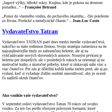
„Jagavé výšky, hlboké zrázy. Krajina, kde je pokora na dennom
poriadku...“ –
Françoise Betraud
„Ponor do vlastného vnútra, do prchavého okamihu... číre potešenie
zo života. Poetické a metafyzické čítanie.“ –
Jean-Luc Costo
Vydavateľstvo Tatran
Vydavateľstvo TATRAN patrí dnes medzi menšie vydavateľstvá,
nakoľko sa stalo rodinnou firmou. Svoju stratégiu zameriava na tie
najzaujímavejšie tituly zo zahraničnej beletrie, ale aj na
vyhľadávanie nových slovenských autorov. Nosným prvkom je
beletria pre dospelých, ale v posledných rokoch sa orientuje aj na
motivačné knihy a skutočné príbehy, ktoré si získavajú stále viac a
viac čitateľov. Pre nás je dôležitá každá kniha nielen pred, ale aj po
vydaní, keď si vyžaduje ďalšiu osobitú starostlivosť, aby ju ocenil
čo najširší okruh čitateľov.
Ako vzniklo vaše vydavateľstvo?
V septembri oslávi vydavateľstvo Tatran 70 rokov od svojho
vzniku. Za ten čas prešlo rôznymi právnymi formami, ktoré