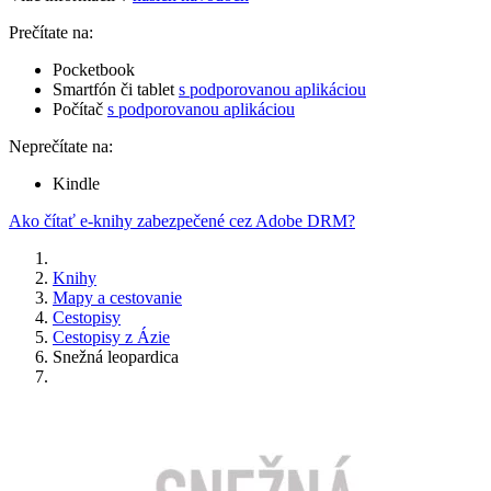
Prečítate na:
Pocketbook
Smartfón či tablet
s podporovanou aplikáciou
Počítač
s podporovanou aplikáciou
Neprečítate na:
Kindle
Ako čítať e-knihy zabezpečené cez Adobe DRM?
Knihy
Mapy a cestovanie
Cestopisy
Cestopisy z Ázie
Snežná leopardica