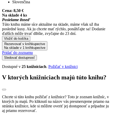
Slovenčina
Cena:
8,50 €
Na sklade 4 ks
Posielame ihneď
Túto knihu máme síce aktuálne na sklade, máme však už iba
posledné kusy. Ak ju chcete mať rýchlo, ponáhľajte sa! Dodanie
ďalších môže trvať dlhšie, zvyčajne do 23 dní.
Vložiť do košíka
Rezervovať v kníhkupectve
Na sklade v 1 kníhkupectve
Pridať do zoznamu
Sledovať dostupnosť
Dostupné v
25 knižniciach
.
Požičať v knižnici
V ktorých knižniciach majú túto knihu?
Chcete si túto knihu požičať z knižnice? Toto je zoznam knižníc, v
ktorých ju majú. Po kliknutí na názov vás presmerujeme priamo na
stránku knižnice, kde si môžete overiť jej dostupnosť a prípadne ju
aj priamo rezervovať.