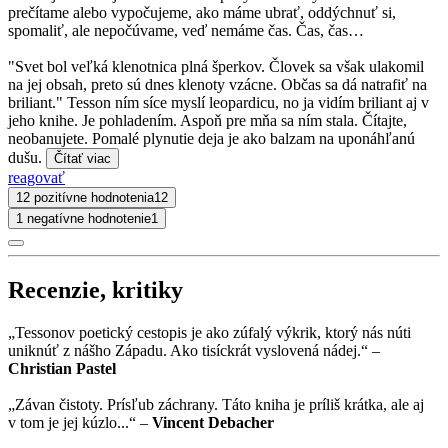
prečítame alebo vypočujeme, ako máme ubrať, oddýchnuť si,
spomaliť, ale nepočúvame, veď nemáme čas. Čas, čas…
"Svet bol veľká klenotnica plná šperkov. Človek sa však ulakomil
na jej obsah, preto sú dnes klenoty vzácne. Občas sa dá natrafiť na
briliant." Tesson ním síce myslí leopardicu, no ja vidím briliant aj v
jeho knihe. Je pohladením. Aspoň pre mňa sa ním stala. Čítajte,
neobanujete. Pomalé plynutie deja je ako balzam na uponáhľanú
dušu.
Čítať viac
reagovať
12 pozitívne hodnotenia
12
1 negatívne hodnotenie
1
Recenzie, kritiky
„Tessonov poetický cestopis je ako zúfalý výkrik, ktorý nás núti
uniknúť z nášho Západu. Ako tisíckrát vyslovená nádej.“ –
Christian Pastel
„Závan čistoty. Prísľub záchrany. Táto kniha je príliš krátka, ale aj
v tom je jej kúzlo...“ –
Vincent Debacher