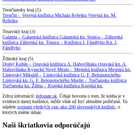
Trenčiansky kraj (1)
Trenčín -
Verejná knižnica Michala Rešetku
Verejná kn. M.
Rešetku
Trnavský kraj (3)
Galanta -
Galantská knižnica
Galantská kn.
Senica -
Záhorská
knižnica
Záhorská kn.
Trnava -
Knižnica J. Fándlyho
Kn. J.
Fándlyho
Žilinský kraj (5)
Dolný Kubín -
Oravská knižnica A. Habovštiaka
Oravská kn. A.
Habovštiaka
Kysucké Nové Mesto -
Mestská knižnica
Mestská kn.
Liptovský Mikuláš -
Liptovská knižnica G. F. Belopotockého
Liptovská kn. G. F. Belopotockého
Martin -
Turčianska knižnica
Turčianska kn.
Žilina -
Krajská knižnica
Krajská kn.
Zdroj informácií:
Infogate.sk
. Údaje hovoria o tom, že kniha je v
evidencii danej knižnice, môže však už byť aktuálne požičaná. Tu
nájdete
zoznam všetkých viac ako 200 slovenských knižníc
, o
ktorých máme údaje.
Naši škriatkovia odporúčajú