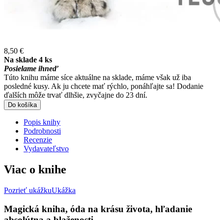
8,50 €
Na sklade 4 ks
Posielame ihneď
Túto knihu máme síce aktuálne na sklade, máme však už iba
posledné kusy. Ak ju chcete mať rýchlo, ponáhľajte sa! Dodanie
ďalších môže trvať dlhšie, zvyčajne do 23 dní.
Do košíka
Popis knihy
Podrobnosti
Recenzie
Vydavateľstvo
Viac o knihe
Pozrieť ukážku
Ukážka
Magická kniha, óda na krásu života, hľadanie
absolútna a blaženosti.