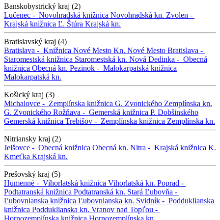
Banskobystrický kraj (2)
Lučenec -
Novohradská knižnica
Novohradská kn.
Zvolen -
Krajská knižnica Ľ. Štúra
Krajská kn.
Bratislavský kraj (4)
Bratislava -
Knižnica Nové Mesto
Kn. Nové Mesto
Bratislava -
Staromestská knižnica
Staromestská kn.
Nová Dedinka -
Obecná
knižnica
Obecná kn.
Pezinok -
Malokarpatská knižnica
Malokarpatská kn.
Košický kraj (3)
Michalovce -
Zemplínska knižnica G. Zvonického
Zemplínska kn.
G. Zvonického
Rožňava -
Gemerská knižnica P. Dobšinského
Gemerská knižnica
Trebišov -
Zemplínska knižnica
Zemplínska kn.
Nitriansky kraj (2)
Jelšovce -
Obecná knižnica
Obecná kn.
Nitra -
Krajská knižnica K.
Kmeťka
Krajská kn.
Prešovský kraj (5)
Humenné -
Vihorlatská knižnica
Vihorlatská kn.
Poprad -
Podtatranská knižnica
Podtatranská kn.
Stará Ľubovňa -
Ľubovnianska knižnica
Ľubovnianska kn.
Svidník -
Podduklianska
knižnica
Podduklianska kn.
Vranov nad Topľou -
Hornozemplínska knižnica
Hornozemplínska kn.