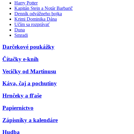
Harry Potter
Kapitán Stein a Notár Barbarič
Denník odvážneho bojka
Krimi Dominika Dána
Učím sa rozprávať
Duna
Smradi
Darčekové poukážky
Čítačky e-kníh
Vecičky od Martinusu
Káva, čaj a pochutiny
Hrnčeky a fľaše
Papiernictvo
Zápisníky a kalendáre
Hudba