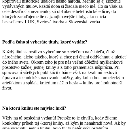
kopírovali historické udalosti nášho národa. Menilo sa aj zloženie
vydávaných titulov, každá doba si žiadala niečo iné. Čo sa však za
celé desaťročia nezmenilo, sú obľúbené beletristické edície, do
ktorých zaraďujeme tie najzaujímavejšie tituly, ako edícia
bestsellerov LUK, Svetová tvorba a Slovenská tvorba.
Podľa čoho si vyberáte tituly, ktoré vydáte?
Každý titul starostlivo vyberáme so zreteľom na čitateľa, či už
náročného, alebo takého, ktorý si chce pri čítaní oddýchnuť a uletieť
do iného sveta. Okrem toho je pre nás veľmi dôležité myšlienkové
posolstvo každej jednej knihy a z toho prameniaca inšpirácia. Pri
spracovaní všetkých publikácií dbáme však na kvalitnú textovú
úpravu a technické spracovanie knižky, aby kniha bola umeleckým
artefaktom a spĺňala kritérium nášho hesla – knihy pre hodnotnejší
život.
Na ktorú knihu ste najviac hrdí?
Vždy na tú poslednú vydanú! Pretože to je chvíľa, kedy žijeme
konkrétny príbeh tej -ktorej knihy, až kým ju nenahradí nová. Ak by
sme vyzdvihli jednu knihu, bolo by to nefér voči ostatným.