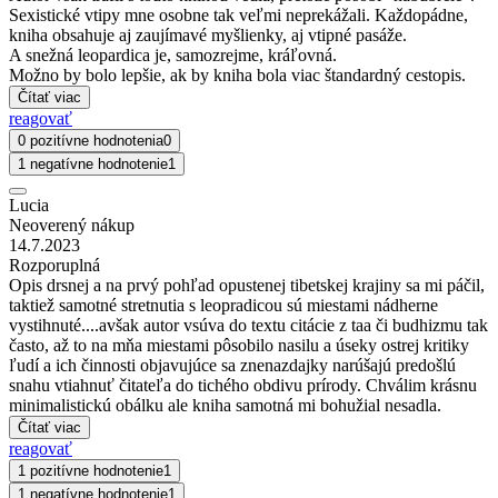
Sexistické vtipy mne osobne tak veľmi neprekážali. Každopádne,
kniha obsahuje aj zaujímavé myšlienky, aj vtipné pasáže.
A snežná leopardica je, samozrejme, kráľovná.
Možno by bolo lepšie, ak by kniha bola viac štandardný cestopis.
Čítať viac
reagovať
0 pozitívne hodnotenia
0
1 negatívne hodnotenie
1
Lucia
Neoverený nákup
14.7.2023
Rozporuplná
Opis drsnej a na prvý pohľad opustenej tibetskej krajiny sa mi páčil,
taktiež samotné stretnutia s leopradicou sú miestami nádherne
vystihnuté....avšak autor vsúva do textu citácie z taa či budhizmu tak
často, až to na mňa miestami pôsobilo nasilu a úseky ostrej kritiky
ľudí a ich činnosti objavujúce sa znenazdajky narúšajú predošlú
snahu vtiahnuť čitateľa do tichého obdivu prírody. Chválim krásnu
minimalistickú obálku ale kniha samotná mi bohužial nesadla.
Čítať viac
reagovať
1 pozitívne hodnotenie
1
1 negatívne hodnotenie
1