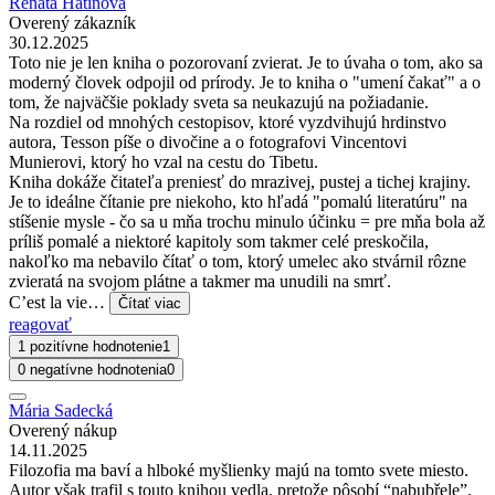
Renáta Hatinová
Overený zákazník
30.12.2025
Toto nie je len kniha o pozorovaní zvierat. Je to úvaha o tom, ako sa
moderný človek odpojil od prírody. Je to kniha o "umení čakať" a o
tom, že najväčšie poklady sveta sa neukazujú na požiadanie.
Na rozdiel od mnohých cestopisov, ktoré vyzdvihujú hrdinstvo
autora, Tesson píše o divočine a o fotografovi Vincentovi
Munierovi, ktorý ho vzal na cestu do Tibetu.
Kniha dokáže čitateľa preniesť do mrazivej, pustej a tichej krajiny.
Je to ideálne čítanie pre niekoho, kto hľadá "pomalú literatúru" na
stíšenie mysle - čo sa u mňa trochu minulo účinku = pre mňa bola až
príliš pomalé a niektoré kapitoly som takmer celé preskočila,
nakoľko ma nebavilo čítať o tom, ktorý umelec ako stvárnil rôzne
zvieratá na svojom plátne a takmer ma unudili na smrť.
C’est la vie…
Čítať viac
reagovať
1 pozitívne hodnotenie
1
0 negatívne hodnotenia
0
Mária Sadecká
Overený nákup
14.11.2025
Filozofia ma baví a hlboké myšlienky majú na tomto svete miesto.
Autor však trafil s touto knihou vedla, pretože pôsobí “nabubřele”.