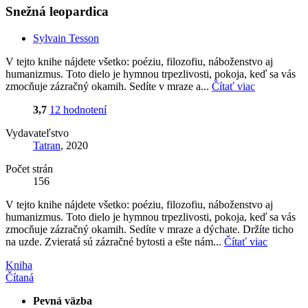
Snežná leopardica
Sylvain Tesson
V tejto knihe nájdete všetko: poéziu, filozofiu, náboženstvo aj
humanizmus. Toto dielo je hymnou trpezlivosti, pokoja, keď sa vás
zmocňuje zázračný okamih. Sedíte v mraze a...
Čítať viac
3,7
12 hodnotení
Vydavateľstvo
Tatran
, 2020
Počet strán
156
V tejto knihe nájdete všetko: poéziu, filozofiu, náboženstvo aj
humanizmus. Toto dielo je hymnou trpezlivosti, pokoja, keď sa vás
zmocňuje zázračný okamih. Sedíte v mraze a dýchate. Držíte ticho
na uzde. Zvieratá sú zázračné bytosti a ešte nám...
Čítať viac
Kniha
Čítaná
Pevná väzba