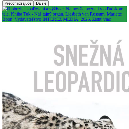
Predchádzajúce
Ďalšie