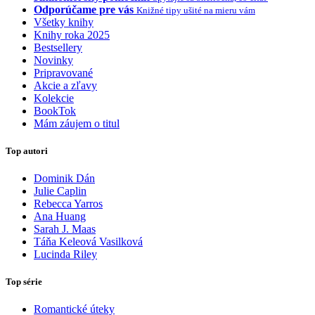
Odporúčame pre vás
Knižné tipy ušité na mieru vám
Všetky knihy
Knihy roka 2025
Bestsellery
Novinky
Pripravované
Akcie a zľavy
Kolekcie
BookTok
Mám záujem o titul
Top autori
Dominik Dán
Julie Caplin
Rebecca Yarros
Ana Huang
Sarah J. Maas
Táňa Keleová Vasilková
Lucinda Riley
Top série
Romantické úteky