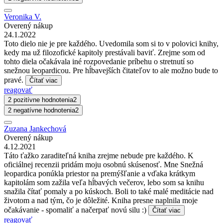
Veronika V.
Overený nákup
24.1.2022
Toto dielo nie je pre každého. Uvedomila som si to v polovici knihy,
kedy ma už filozofické kapitoly prestávali baviť. Zrejme som od
tohto diela očakávala iné rozpovedanie príbehu o stretnutí so
snežnou leopardicou. Pre hĺbavejších čitateľov to ale možno bude to
pravé.
Čítať viac
reagovať
2 pozitívne hodnotenia
2
2 negatívne hodnotenia
2
Zuzana Jankechová
Overený nákup
4.12.2021
Táto ťažko zaraditeľná kniha zrejme nebude pre každého. K
oficiálnej recenzii pridám moju osobnú skúsenosť. Mne Snežná
leopardica ponúkla priestor na premýšľanie a vďaka krátkym
kapitolám som zažila veľa hĺbavých večerov, lebo som sa knihu
snažila čítať pomaly a po kúskoch. Boli to také malé meditácie nad
životom a nad tým, čo je dôležité. Kniha presne naplnila moje
očakávanie - spomaliť a načerpať novú silu :)
Čítať viac
reagovať