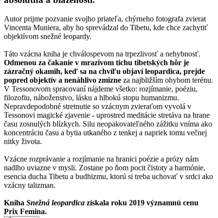
Autor prijme pozvanie svojho priateľa, chýrneho fotografa zvierat
Vincenta Muniera, aby ho sprevádzal do Tibetu, kde chce zachytiť
objektívom snežné leopardy.
Táto vzácna kniha je chválospevom na trpezlivosť a nehybnosť.
Odmenou za čakanie v mrazivom tichu tibetských hôr je
zázračný okamih, keď sa na chvíľu objaví leopardica, prejde
popred objektív a nenáhlivo zmizne
za najbližším ohybom terénu.
V Tessonovom spracovaní nájdeme všetko: rozjímanie, poéziu,
filozofiu, náboženstvo, lásku a hlbokú stopu humanizmu.
Nepravdepodobné stretnutie so vzácnym zvieraťom vyvolá v
Tessonovi magické zjavenie - uprostred meditácie stretáva na hrane
času zosnulých blízkych. Silu neopakovateľného zážitku vníma ako
koncentráciu času a bytia utkaného z tenkej a napriek tomu večnej
nitky života.
Vzácne rozprávanie a rozjímanie na hranici poézie a prózy nám
nadlho uviazne v mysli. Zostane po ňom pocit čistoty a harmónie,
esencia ducha Tibetu a budhizmu, ktorú si treba uchovať v srdci ako
vzácny talizman.
Kniha
Snežná leopardica
získala roku 2019 významnú cenu
Prix Femina.