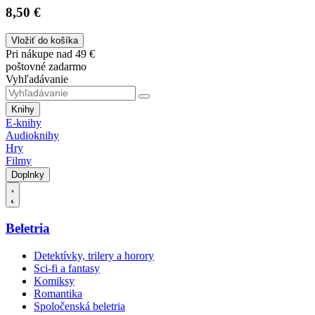
8,50 €
Vložiť do košíka
Pri nákupe nad 49 €
poštovné zadarmo
Vyhľadávanie
Knihy
E-knihy
Audioknihy
Hry
Filmy
Doplnky
Beletria
Detektívky, trilery a horory
Sci-fi a fantasy
Komiksy
Romantika
Spoločenská beletria