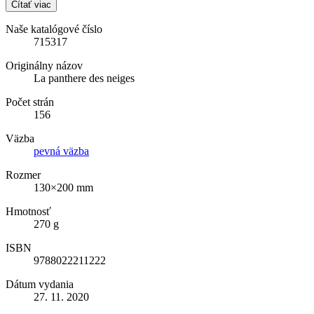
Čítať viac
Naše katalógové číslo
715317
Originálny názov
La panthere des neiges
Počet strán
156
Väzba
pevná väzba
Rozmer
130×200 mm
Hmotnosť
270 g
ISBN
9788022211222
Dátum vydania
27. 11. 2020