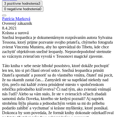
3 pozitívne hodnotenia
3
0 negatívne hodnotenia
0
Patrícia Marková
Overený zákazník
8.4.2021
Krásna a surová
Snežná leopardica je dokumentárnym rozprávaním autora Sylvaina
Tessona, ktorý prijme pozvanie svojho priateľa, chýrneho fotografa
zvierat Vincenta Muniera, aby ho sprevádzal do Tibetu, kde chce
zachytiť objektívom snežné leopardy. Nepravdepodobné stretnutie
so vzácnym zvieraťom vyvolá v Tessonovi magické zjavenie.
Táto kniha v sebe nesie hlboké posolstvo, ktoré dokáže pochopiť
len ten, kto si pri čítaní otvorí srdce. Snežná leopardica prinúti
čitateľa spomaliť a ponoriť sa do vlastného vnútra, čitateľ má pocit,
že na okamih zastal čas... Zamysleli ste sa napríklad niekedy nad
tým, prečo má každé zviera prisúdené miesto v spoločenskom
rebríčku prírodného kráľovstva? Či nad tým, ako zvieratá vnímajú
nás ľudí? Alebo sa vám stalo, že ste v zvieracích očiach zbadali
samotnú dušu človeka, ktorého ste kedysi poznali? Aj napriek
strohému štýlu písania a jednoduchým vetám sa mi do príbehu
podarilo zahĺbiť a vychutnať si krásne myšlienky, ktoré ponúkal.
Dokonca by som povedala, že formát knihy dokonale odzrkadľoval