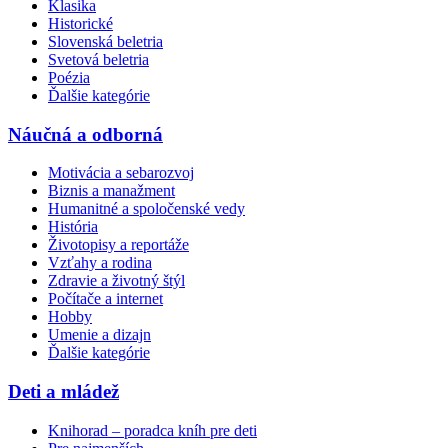
Klasika
Historické
Slovenská beletria
Svetová beletria
Poézia
Ďalšie kategórie
Náučná a odborná
Motivácia a sebarozvoj
Biznis a manažment
Humanitné a spoločenské vedy
História
Životopisy a reportáže
Vzťahy a rodina
Zdravie a životný štýl
Počítače a internet
Hobby
Umenie a dizajn
Ďalšie kategórie
Deti a mládež
Knihorad – poradca kníh pre deti