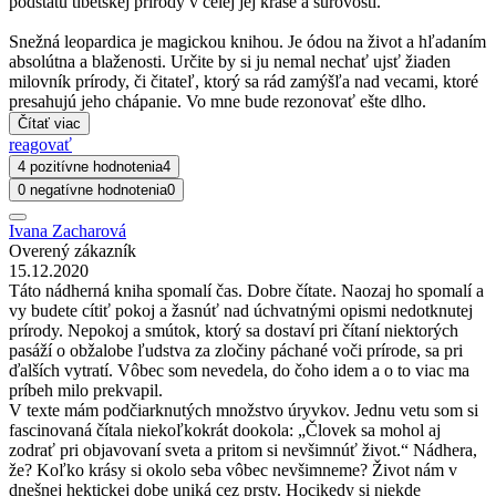
podstatu tibetskej prírody v celej jej kráse a surovosti.
Snežná leopardica je magickou knihou. Je ódou na život a hľadaním
absolútna a blaženosti. Určite by si ju nemal nechať ujsť žiaden
milovník prírody, či čitateľ, ktorý sa rád zamýšľa nad vecami, ktoré
presahujú jeho chápanie. Vo mne bude rezonovať ešte dlho.
Čítať viac
reagovať
4 pozitívne hodnotenia
4
0 negatívne hodnotenia
0
Ivana Zacharová
Overený zákazník
15.12.2020
Táto nádherná kniha spomalí čas. Dobre čítate. Naozaj ho spomalí a
vy budete cítiť pokoj a žasnúť nad úchvatnými opismi nedotknutej
prírody. Nepokoj a smútok, ktorý sa dostaví pri čítaní niektorých
pasáží o obžalobe ľudstva za zločiny páchané voči prírode, sa pri
ďalších vytratí. Vôbec som nevedela, do čoho idem a o to viac ma
príbeh milo prekvapil.
V texte mám podčiarknutých množstvo úryvkov. Jednu vetu som si
fascinovaná čítala niekoľkokrát dookola: „Človek sa mohol aj
zodrať pri objavovaní sveta a pritom si nevšimnúť život.“ Nádhera,
že? Koľko krásy si okolo seba vôbec nevšimneme? Život nám v
dnešnej hektickej dobe uniká cez prsty. Hocikedy si niekde