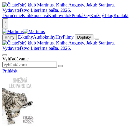
Doručenie
Kníhkupectvá
Knihovrátok
Poukážky
Knižný blog
Kontakt
E-knihy
Audioknihy
Hry
Filmy
Knihy
Doplnky
Vyhľadávanie
Prihlásiť