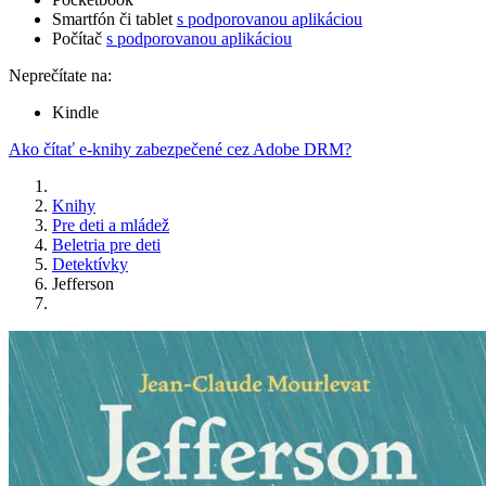
Smartfón či tablet
s podporovanou aplikáciou
Počítač
s podporovanou aplikáciou
Neprečítate na:
Kindle
Ako čítať e-knihy zabezpečené cez Adobe DRM?
Knihy
Pre deti a mládež
Beletria pre deti
Detektívky
Jefferson