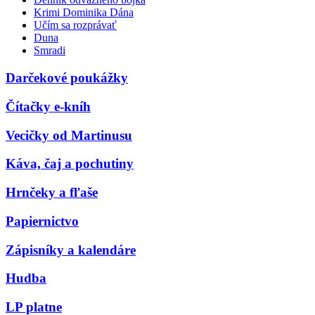
Krimi Dominika Dána
Učím sa rozprávať
Duna
Smradi
Darčekové poukážky
Čítačky e-kníh
Vecičky od Martinusu
Káva, čaj a pochutiny
Hrnčeky a fľaše
Papiernictvo
Zápisníky a kalendáre
Hudba
LP platne