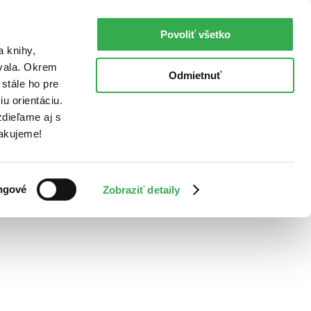
Povoliť všetko
a knihy,
ovala. Okrem
Odmietnuť
stále ho pre
u orientáciu.
dieľame aj s
Ďakujeme!
ngové
Zobraziť detaily