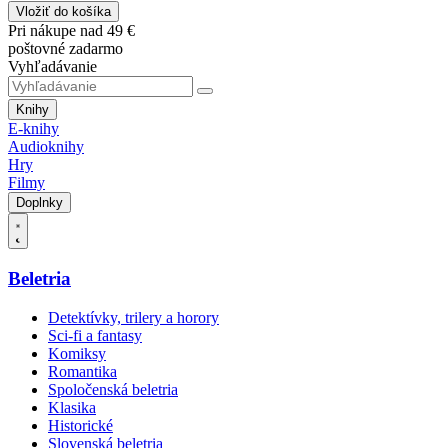
Vložiť do košíka
Pri nákupe nad 49 €
poštovné zadarmo
Vyhľadávanie
Knihy
E-knihy
Audioknihy
Hry
Filmy
Doplnky
Beletria
Detektívky, trilery a horory
Sci-fi a fantasy
Komiksy
Romantika
Spoločenská beletria
Klasika
Historické
Slovenská beletria