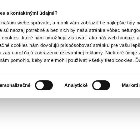
es a kontaktnými údajmi?
našom webe správate, a mohli vám zobraziť tie najlepšie tipy n
é sú naozaj potrebné a bez nich by naša stránka vôbec nefung
 cookies, ktoré nám umožňujú zisťovať, ako náš web funguje, a 
ačné cookies nám dovoľujú prispôsobovať stránku pre vašu lepši
zas umožňujú zobrazenie relevantnej reklamy. Niektoré údaje z
y nám pomohlo, keby sme mohli používať všetky tieto cookies. 
ersonalizačné
Analytické
Marketi