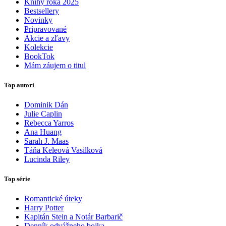
Knihy roka 2025
Bestsellery
Novinky
Pripravované
Akcie a zľavy
Kolekcie
BookTok
Mám záujem o titul
Top autori
Dominik Dán
Julie Caplin
Rebecca Yarros
Ana Huang
Sarah J. Maas
Táňa Keleová Vasilková
Lucinda Riley
Top série
Romantické úteky
Harry Potter
Kapitán Stein a Notár Barbarič
Denník odvážneho bojka