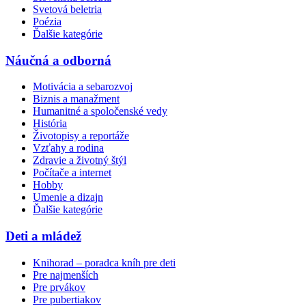
Svetová beletria
Poézia
Ďalšie kategórie
Náučná a odborná
Motivácia a sebarozvoj
Biznis a manažment
Humanitné a spoločenské vedy
História
Životopisy a reportáže
Vzťahy a rodina
Zdravie a životný štýl
Počítače a internet
Hobby
Umenie a dizajn
Ďalšie kategórie
Deti a mládež
Knihorad – poradca kníh pre deti
Pre najmenších
Pre prvákov
Pre pubertiakov