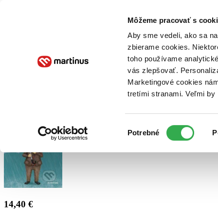
Doručenie
Kníhkupectvá
Knihovrátok
Poukážky
Knižný blog
Kontakt
Môžeme pracovať s cooki
Aby sme vedeli, ako sa na 
zbierame cookies. Niektor
E-knihy
Audioknihy
Hry
Filmy
Knihy
Doplnky
toho používame analytické
vás zlepšovať. Personaliz
Vyhľadávanie
Marketingové cookies nám 
tretími stranami. Veľmi b
Prihlásiť
Výber
Potrebné
P
súhlasu
14,40 €