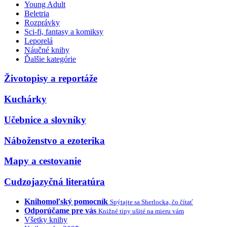
Young Adult
Beletria
Rozprávky
Sci-fi, fantasy a komiksy
Leporelá
Náučné knihy
Ďalšie kategórie
Životopisy a reportáže
Kuchárky
Učebnice a slovníky
Náboženstvo a ezoterika
Mapy a cestovanie
Cudzojazyčná literatúra
Knihomoľský pomocník
Spýtajte sa Sherlocka, čo čítať
Odporúčame pre vás
Knižné tipy ušité na mieru vám
Všetky knihy