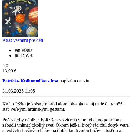
Atlas vesmíru pre deti
Jan Píšala
Jiří Dušek
5,0
13,99 €
Patrícia- Knihomoľka z lesa
napísal recenziu
31.03.2025 11:05
Kniha Ježko je krásnym príkladom toho ako sa aj malé činy môžu
stať veľkými hrdinskými gestami.
Počas doby náhlivej boli všetky zvieratá v pohybe, no popritom
zabudli vnímať okolitý svet. Okrem ježka, ktorý rád cítil dotyk vetra
a teplých slnečných lúčov na ňufáčiku. Svojou húževnatosťou a