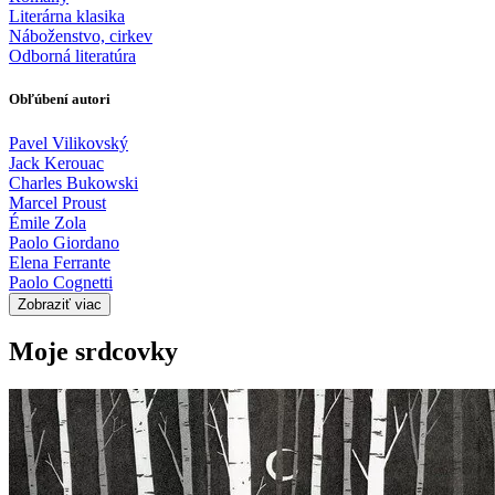
Literárna klasika
Náboženstvo, cirkev
Odborná literatúra
Obľúbení autori
Pavel Vilikovský
Jack Kerouac
Charles Bukowski
Marcel Proust
Émile Zola
Paolo Giordano
Elena Ferrante
Paolo Cognetti
Zobraziť viac
Moje srdcovky