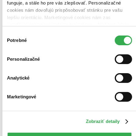
funguje, a stále ho pre vás zlepšovať. Personalizačné
cookies nám dovoľujú prispôsobovať stránku pre vašu
lepšiu orientáciu. Marketingové cookies nám zas
umožňujú zobrazenie relevantnej reklamy. Niektoré údaje
zdieľame aj s tretími stranami. Veľmi by nám pomohlo,
Výber
keby sme mohli používať všetky tieto cookies. Ďakujeme!
Potrebné
súhlasu
Personalizačné
Analytické
Marketingové
Zobraziť detaily