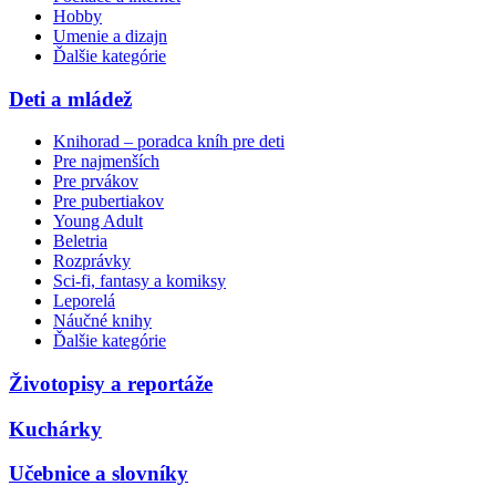
Hobby
Umenie a dizajn
Ďalšie kategórie
Deti a mládež
Knihorad – poradca kníh pre deti
Pre najmenších
Pre prvákov
Pre pubertiakov
Young Adult
Beletria
Rozprávky
Sci-fi, fantasy a komiksy
Leporelá
Náučné knihy
Ďalšie kategórie
Životopisy a reportáže
Kuchárky
Učebnice a slovníky