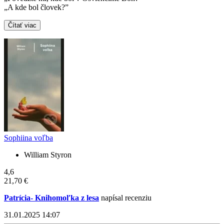
„A kde bol človek?”
Čítať viac
Sophiina voľba
William Styron
4,6
21,70 €
Patrícia- Knihomoľka z lesa
napísal recenziu
31.01.2025 14:07