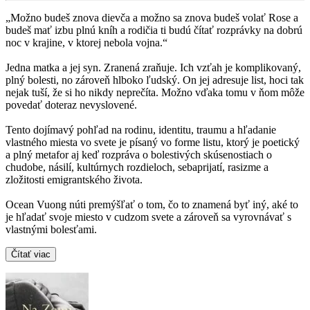
„Možno budeš znova dievča a možno sa znova budeš volať Rose a
budeš mať izbu plnú kníh a rodičia ti budú čítať rozprávky na dobrú
noc v krajine, v ktorej nebola vojna.“
Jedna matka a jej syn. Zranená zraňuje. Ich vzťah je komplikovaný,
plný bolesti, no zároveň hlboko ľudský. On jej adresuje list, hoci tak
nejak tuší, že si ho nikdy neprečíta. Možno vďaka tomu v ňom môže
povedať doteraz nevyslovené.
Tento dojímavý pohľad na rodinu, identitu, traumu a hľadanie
vlastného miesta vo svete je písaný vo forme listu, ktorý je poetický
a plný metafor aj keď rozpráva o bolestivých skúsenostiach o
chudobe, násilí, kultúrnych rozdieloch, sebaprijatí, rasizme a
zložitosti emigrantského života.
Ocean Vuong núti premýšľať o tom, čo to znamená byť iný, aké to
je hľadať svoje miesto v cudzom svete a zároveň sa vyrovnávať s
vlastnými bolesťami.
Čítať viac