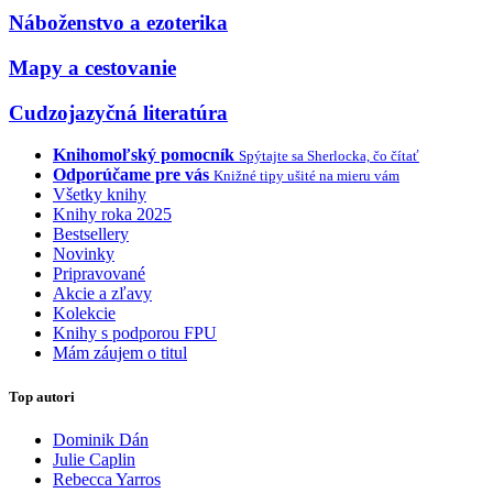
Náboženstvo a ezoterika
Mapy a cestovanie
Cudzojazyčná literatúra
Knihomoľský pomocník
Spýtajte sa Sherlocka, čo čítať
Odporúčame pre vás
Knižné tipy ušité na mieru vám
Všetky knihy
Knihy roka 2025
Bestsellery
Novinky
Pripravované
Akcie a zľavy
Kolekcie
Knihy s podporou FPU
Mám záujem o titul
Top autori
Dominik Dán
Julie Caplin
Rebecca Yarros