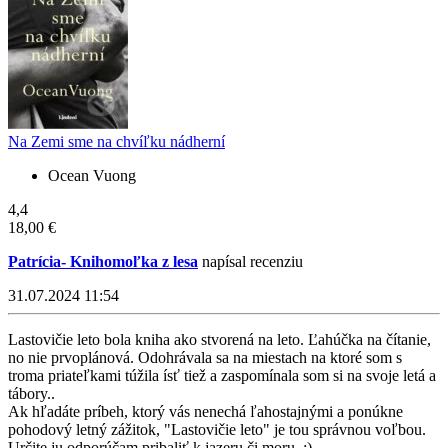
Na Zemi sme na chvíľku nádherní
Ocean Vuong
4,4
18,00 €
Patrícia- Knihomoľka z lesa
napísal recenziu
31.07.2024 11:54
Lastovičie leto bola kniha ako stvorená na leto. Ľahúčka na čítanie,
no nie prvoplánová. Odohrávala sa na miestach na ktoré som s
troma priateľkami túžila ísť tiež a zaspomínala som si na svoje letá a
tábory..
Ak hľadáte príbeh, ktorý vás nenechá ľahostajnými a ponúkne
pohodový letný zážitok, "Lastovičie leto" je tou správnou voľbou.
Určite ju odporúčam pribaliť k jazeru či moru. :)