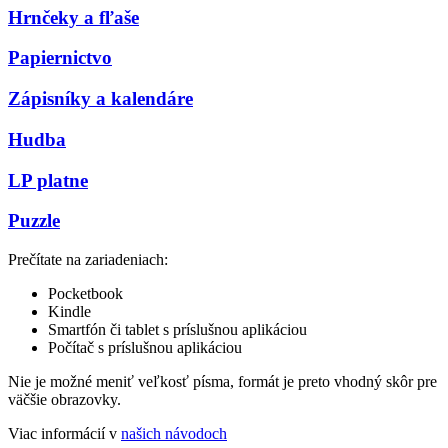
Hrnčeky a fľaše
Papiernictvo
Zápisníky a kalendáre
Hudba
LP platne
Puzzle
Prečítate na zariadeniach:
Pocketbook
Kindle
Smartfón či tablet s príslušnou aplikáciou
Počítač s príslušnou aplikáciou
Nie je možné meniť veľkosť písma, formát je preto vhodný skôr pre
väčšie obrazovky.
Viac informácií v
našich návodoch