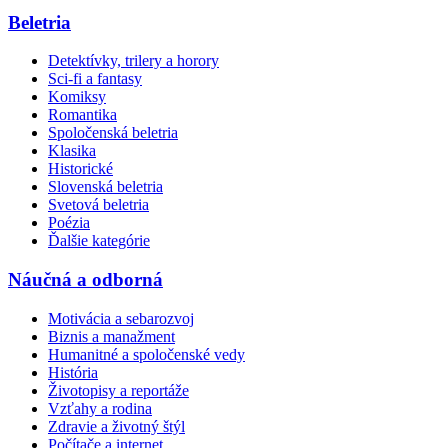
Beletria
Detektívky, trilery a horory
Sci-fi a fantasy
Komiksy
Romantika
Spoločenská beletria
Klasika
Historické
Slovenská beletria
Svetová beletria
Poézia
Ďalšie kategórie
Náučná a odborná
Motivácia a sebarozvoj
Biznis a manažment
Humanitné a spoločenské vedy
História
Životopisy a reportáže
Vzťahy a rodina
Zdravie a životný štýl
Počítače a internet