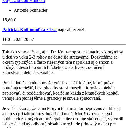
Kdy už budou Vánoce?
Antonie Schneider
15,80 €
Patrícia- Knihomoľka z lesa
napísal recenziu
11.01.2023 20:57
Tak ako v prvej časti, aj tu Dr. Krause opisuje situácie, s ktorými sa
u detí vo veku 2-3 rokov najčastejšie stretávame. Dozvedáme sa
okrem typických a často riešených tém napríklad aj o snoch a
nočných desoch, o smrti blízkeho, o žiarlivosti, odlúčení,
klamstvách detí, či sexualite.
Prehľadné členenie pomôže vrátiť sa späť k téme, ktorú práve
potrebujete riešiť, bez toho aby ste si museli informácie niekde
zapisovať, či podčiarkovať, keďže sa každá z kratučkých kapitôl
venuje len jednej téme a graficky je skvele spracovaná.
Je veľká škoda, že sa niektorým témam autor nepovenoval hlbšie,
ale to sa pri takom rozsahu asi ani nedá. Množstvo vedeckých
publikácií z ktorých autor čerpal, a tiež osobné skúsenosti, vytvorili
ľahko čitateľný odborný obsah, ktorý bude prínosný nielen pre