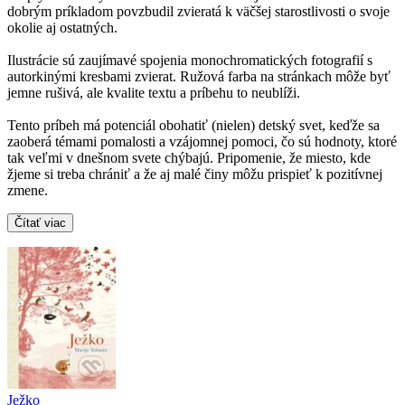
dobrým príkladom povzbudil zvieratá k väčšej starostlivosti o svoje
okolie aj ostatných.
Ilustrácie sú zaujímavé spojenia monochromatických fotografií s
autorkinými kresbami zvierat. Ružová farba na stránkach môže byť
jemne rušivá, ale kvalite textu a príbehu to neublíži.
Tento príbeh má potenciál obohatiť (nielen) detský svet, keďže sa
zaoberá témami pomalosti a vzájomnej pomoci, čo sú hodnoty, ktoré
tak veľmi v dnešnom svete chýbajú. Pripomenie, že miesto, kde
žjeme si treba chrániť a že aj malé činy môžu prispieť k pozitívnej
zmene.
Čítať viac
Ježko