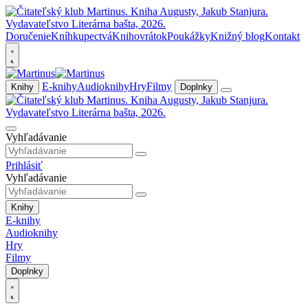
Doručenie
Kníhkupectvá
Knihovrátok
Poukážky
Knižný blog
Kontakt
E-knihy
Audioknihy
Hry
Filmy
Knihy
Doplnky
Vyhľadávanie
Prihlásiť
Vyhľadávanie
Knihy
E-knihy
Audioknihy
Hry
Filmy
Doplnky