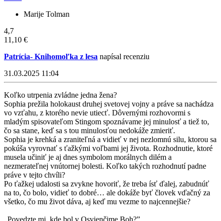
Marije Tolman
4,7
11,10 €
Patrícia- Knihomoľka z lesa
napísal recenziu
31.03.2025 11:04
Koľko utrpenia zvládne jedna žena?
Sophia prežila holokaust druhej svetovej vojny a práve sa nachádza
vo vzťahu, z ktorého nevie utiecť. Dôvernými rozhovormi s
mladým spisovateľom Stingom spoznávame jej minulosť a tiež to,
čo sa stane, keď sa s tou minulosťou nedokáže zmieriť.
Sophia je krehká a zraniteľná a vidieť v nej nezlomnú silu, ktorou sa
pokúša vyrovnať s ťažkými voľbami jej života. Rozhodnutie, ktoré
musela učiniť je aj dnes symbolom morálnych dilém a
nezmerateľnej vnútornej bolesti. Koľko takých rozhodnutí padne
práve v tejto chvíli?
Po ťažkej udalosti sa zvykne hovoriť, že treba ísť ďalej, zabudnúť
na to, čo bolo, vidieť to dobré… ale dokáže byť človek vďačný za
všetko, čo mu život dáva, aj keď mu vezme to najcennejšie?
„Povedzte mi, kde bol v Osvienčime Boh?”