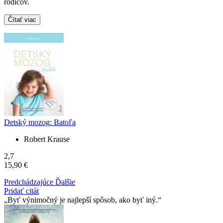
rodičov.
Čítať viac
Detský mozog: Batoľa
Robert Krause
2,7
15,90 €
Predchádzajúce
Ďalšie
Pridať citát
Byť výnimočný je najlepší spôsob, ako byť iný.