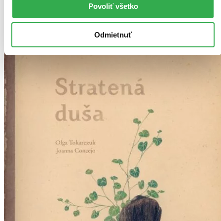
Povoliť všetko
Odmietnuť