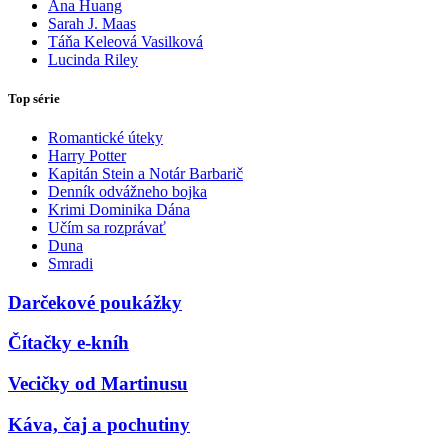
Ana Huang
Sarah J. Maas
Táňa Keleová Vasilková
Lucinda Riley
Top série
Romantické úteky
Harry Potter
Kapitán Stein a Notár Barbarič
Denník odvážneho bojka
Krimi Dominika Dána
Učím sa rozprávať
Duna
Smradi
Darčekové poukážky
Čítačky e-kníh
Vecičky od Martinusu
Káva, čaj a pochutiny