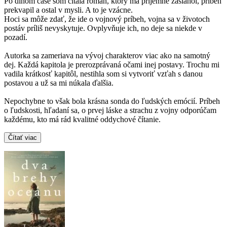
Po dlhom čase som čítala román, ktorý ma príjemne zasiahol, príbeh
prekvapil a ostal v mysli. A to je vzácne.
Hoci sa môže zdať, že ide o vojnový príbeh, vojna sa v životoch
postáv príliš nevyskytuje. Ovplyvňuje ich, no deje sa niekde v
pozadí.
Autorka sa zameriava na vývoj charakterov viac ako na samotný
dej. Každá kapitola je prerozprávaná očami inej postavy. Trochu mi
vadila krátkosť kapitôl, nestihla som si vytvoriť vzťah s danou
postavou a už sa mi núkala ďalšia.
Nepochybne to však bola krásna sonda do ľudských emócií. Príbeh
o ľudskosti, hľadaní sa, o prvej láske a strachu z vojny odporúčam
každému, kto má rád kvalitné oddychové čítanie.
Čítať viac