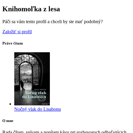
Knihomoľka z lesa
Páči sa vám tento profil a chceli by ste mať podobný?
Založiť si profil
Práve čítam
Nočný vlak do Lisabonu
O mne
Rada čítam, snívam a popíjam kávu pri rozhovoroch odhaľujúcich