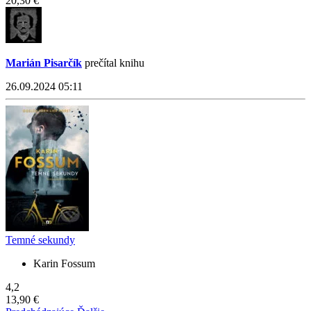
20,30 €
Marián Pisarčík
prečítal knihu
26.09.2024 05:11
Temné sekundy
Karin Fossum
4,2
13,90 €