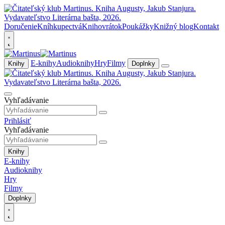
Doručenie
Kníhkupectvá
Knihovrátok
Poukážky
Knižný blog
Kontakt
E-knihy
Audioknihy
Hry
Filmy
Knihy
Doplnky
Vyhľadávanie
Prihlásiť
Vyhľadávanie
Knihy
E-knihy
Audioknihy
Hry
Filmy
Doplnky