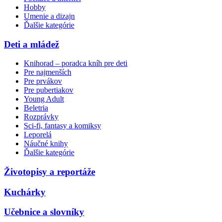
Hobby
Umenie a dizajn
Ďalšie kategórie
Deti a mládež
Knihorad – poradca kníh pre deti
Pre najmenších
Pre prvákov
Pre pubertiakov
Young Adult
Beletria
Rozprávky
Sci-fi, fantasy a komiksy
Leporelá
Náučné knihy
Ďalšie kategórie
Životopisy a reportáže
Kuchárky
Učebnice a slovníky