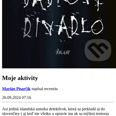
Moje aktivity
Marián Pisarčík
napísal recenziu
26.09.2024 07:16
Asi jediná islandská autorka detektívok, ktorá sa prekladá aj do
slovenčiny ( aj keď nie všetko a opravte ma ak sa mýlim) tentoraz