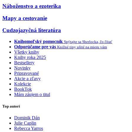
Náboženstvo a ezoterika
Mapy a cestovanie
Cudzojazyčná literatúra
Knihomoľský pomocník
Spýtajte sa Sherlocka, čo čítať
Odporúčame pre vás
Knižné tipy ušité na mieru vám
Všetky knihy
Knihy roka 2025
Bestsellery
Novinky
Pripravované
Akcie a zľavy
Kolekcie
BookTok
Mám záujem o titul
Top autori
Dominik Dán
Julie Caplin
Rebecca Yarros