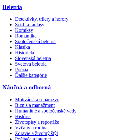
Beletria
Detektívky, trilery a horory
Sci-fi a fantasy
Komiksy
Romantika
Spoločenská beletria
Klasika
Historické
Slovenská beletria
Svetová beletria
Poézia
Ďalšie kategórie
Náučná a odborná
Motivácia a sebarozvoj
Biznis a manažment
Humanitné a spoločenské vedy
História
Životopisy a reportáže
Vzťahy a rodina
Zdravie a životný štýl
Počítače a internet