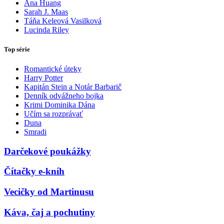
Ana Huang
Sarah J. Maas
Táňa Keleová Vasilková
Lucinda Riley
Top série
Romantické úteky
Harry Potter
Kapitán Stein a Notár Barbarič
Denník odvážneho bojka
Krimi Dominika Dána
Učím sa rozprávať
Duna
Smradi
Darčekové poukážky
Čítačky e-kníh
Vecičky od Martinusu
Káva, čaj a pochutiny