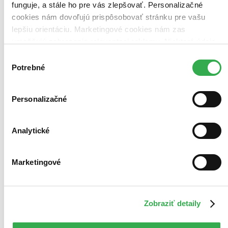
funguje, a stále ho pre vás zlepšovať. Personalizačné
cookies nám dovoľujú prispôsobovať stránku pre vašu
lepšiu orientáciu. Marketingové cookies nám zas
umožňujú zobrazenie relevantnej reklamy. Niektoré údaje
zdieľame aj s tretími stranami. Veľmi by nám pomohlo,
Výber
keby sme mohli používať všetky tieto cookies. Ďakujeme!
Potrebné
súhlasu
Personalizačné
Analytické
Marketingové
Zobraziť detaily