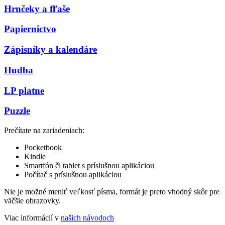
Hrnčeky a fľaše
Papiernictvo
Zápisníky a kalendáre
Hudba
LP platne
Puzzle
Prečítate na zariadeniach:
Pocketbook
Kindle
Smartfón či tablet s príslušnou aplikáciou
Počítač s príslušnou aplikáciou
Nie je možné meniť veľkosť písma, formát je preto vhodný skôr pre
väčšie obrazovky.
Viac informácií v
našich návodoch