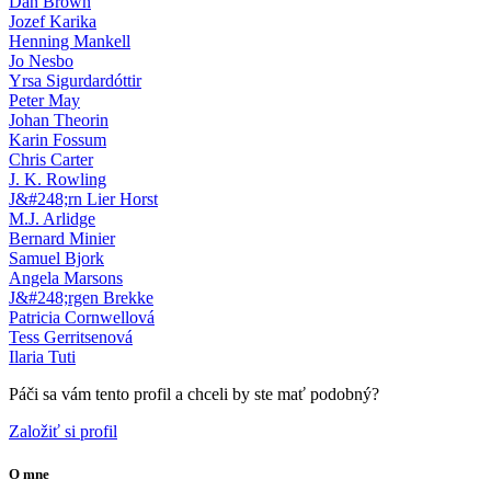
Dan Brown
Jozef Karika
Henning Mankell
Jo Nesbo
Yrsa Sigurdardóttir
Peter May
Johan Theorin
Karin Fossum
Chris Carter
J. K. Rowling
J&#248;rn Lier Horst
M.J. Arlidge
Bernard Minier
Samuel Bjork
Angela Marsons
J&#248;rgen Brekke
Patricia Cornwellová
Tess Gerritsenová
Ilaria Tuti
Páči sa vám tento profil a chceli by ste mať podobný?
Založiť si profil
O mne