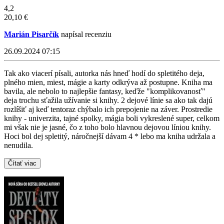
4,2
20,10 €
Marián Pisarčík
napísal recenziu
26.09.2024 07:15
Tak ako viacerí písali, autorka nás hneď hodí do spletitého deja,
plného mien, miest, mágie a karty odkrýva až postupne. Kniha ma
bavila, ale nebolo to najlepšie fantasy, keďže "komplikovanosť"
deja trochu sťažila užívanie si knihy. 2 dejové línie sa ako tak dajú
rozlíšiť aj keď tentoraz chýbalo ich prepojenie na záver. Prostredie
knihy - univerzita, tajné spolky, mágia boli vykreslené super, celkom
mi však nie je jasné, čo z toho bolo hlavnou dejovou líniou knihy.
Hoci bol dej spletitý, náročnejší dávam 4 * lebo ma kniha udržala a
nenudila.
Čítať viac