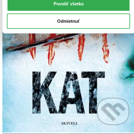
Povoliť všetko
Odmietnuť