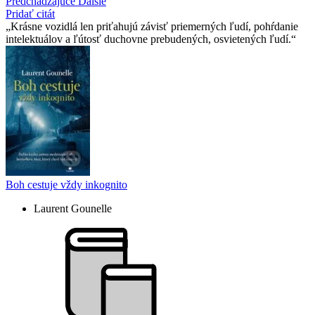
Predchádzajúce
Ďalšie
Pridať citát
Krásne vozidlá len priťahujú závisť priemerných ľudí, pohŕdanie
intelektuálov a ľútosť duchovne prebudených, osvietených ľudí.
Boh cestuje vždy inkognito
Laurent Gounelle