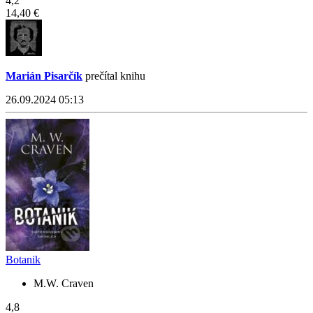
4,2
14,40 €
Marián Pisarčík
prečítal knihu
26.09.2024 05:13
Botanik
M.W. Craven
4,8