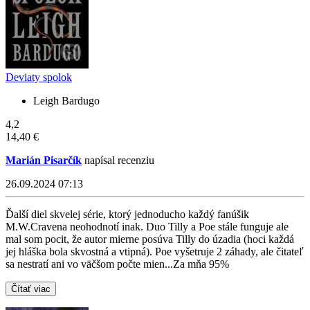
Deviaty spolok
Leigh Bardugo
4,2
14,40 €
Marián Pisarčík
napísal recenziu
26.09.2024 07:13
Ďalší diel skvelej série, ktorý jednoducho každý fanúšik
M.W.Cravena neohodnotí inak. Duo Tilly a Poe stále funguje ale
mal som pocit, že autor mierne posúva Tilly do úzadia (hoci každá
jej hláška bola skvostná a vtipná). Poe vyšetruje 2 záhady, ale čitateľ
sa nestratí ani vo väčšom počte mien...Za mňa 95%
Čítať viac