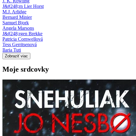
J. K. Rowling
J&#248;rn Lier Horst
M.J. Arlidge
Bernard Minier
Samuel Bjork
Angela Marsons
J&#248;rgen Brekke
Patricia Cornwellová
Tess Gerritsenová
Ilaria Tuti
Zobraziť viac
Moje srdcovky