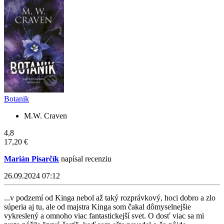
Botanik
M.W. Craven
4,8
17,20 €
Marián Pisarčík
napísal recenziu
26.09.2024 07:12
...v podzemí od Kinga nebol až taký rozprávkový, hoci dobro a zlo
súperia aj tu, ale od majstra Kinga som čakal dômyselnejšie
vykreslený a omnoho viac fantastickejší svet. O dosť viac sa mi