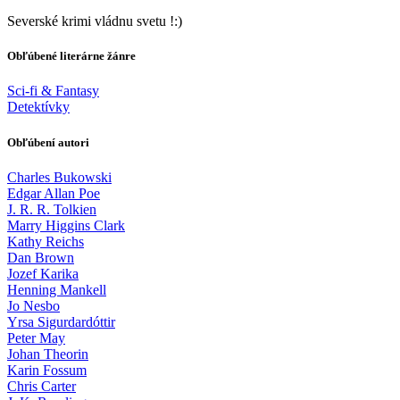
Severské krimi vládnu svetu !:)
Obľúbené literárne žánre
Sci-fi & Fantasy
Detektívky
Obľúbení autori
Charles Bukowski
Edgar Allan Poe
J. R. R. Tolkien
Marry Higgins Clark
Kathy Reichs
Dan Brown
Jozef Karika
Henning Mankell
Jo Nesbo
Yrsa Sigurdardóttir
Peter May
Johan Theorin
Karin Fossum
Chris Carter