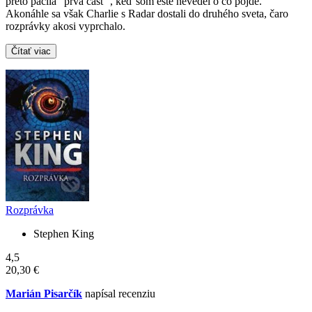
preto páčila "prvá časť", keď som ešte nevedel o čo pôjde.
Akonáhle sa však Charlie s Radar dostali do druhého sveta, čaro
rozprávky akosi vyprchalo.
Čítať viac
Rozprávka
Stephen King
4,5
20,30 €
Marián Pisarčík
napísal recenziu