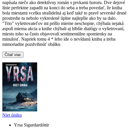
napísala niečo ako detektívny román s prvkami hororu. Dve dejové
línie perfektne zapadli na konci do seba a treba povedať, že kniha
bola miestami vcelku strašidelná aj keď také to pravé severské drsné
prostredie tu nebolo vykreslené úplne najlepšie ako by sa dalo.
"Trio" vyšetrovateľov mi prišlo mierne neschopne, chýbala nejaká
aspoň mierna akcia a knihe chýbali aj hlbšie dialógy o vyšetrovaní,
miesto toho sa často objavovali sentimentálne spomienky na
minulosť. Napriek tomu 4 * lebo ide o nevídanú knihu a treba
mimoriadne pozdvihnúť obálku
Čítať viac
Niet úniku
Yrsa Sigurdardóttir