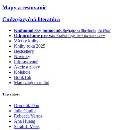
Mapy a cestovanie
Cudzojazyčná literatúra
Knihomoľský pomocník
Spýtajte sa Sherlocka, čo čítať
Odporúčame pre vás
Knižné tipy ušité na mieru vám
Všetky knihy
Knihy roka 2025
Bestsellery
Novinky
Pripravované
Akcie a zľavy
Kolekcie
BookTok
Mám záujem o titul
Top autori
Dominik Dán
Julie Caplin
Rebecca Yarros
Ana Huang
Sarah J. Maas