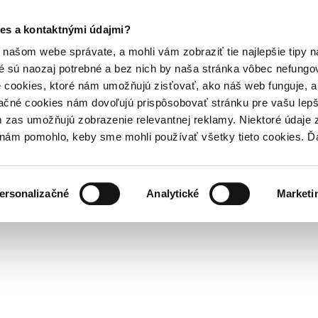
es a kontaktnými údajmi?
našom webe správate, a mohli vám zobraziť tie najlepšie tipy n
é sú naozaj potrebné a bez nich by naša stránka vôbec nefung
 cookies, ktoré nám umožňujú zisťovať, ako náš web funguje, a 
ačné cookies nám dovoľujú prispôsobovať stránku pre vašu lepši
zas umožňujú zobrazenie relevantnej reklamy. Niektoré údaje z
y nám pomohlo, keby sme mohli používať všetky tieto cookies. 
ersonalizačné
Analytické
Marketi