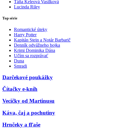
Táňa Keleová Vasilková
Lucinda Riley
Top série
Romantické úteky
Harry Potter
Kapitán Stein a Notár Barbarič
Denník odvážneho bojka
Krimi Dominika Dána
Učím sa rozprávať
Duna
Smradi
Darčekové poukážky
Čítačky e-kníh
Vecičky od Martinusu
Káva, čaj a pochutiny
Hrnčeky a fľaše