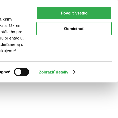
Povoliť všetko
a knihy,
ovala. Okrem
Odmietnuť
stále ho pre
u orientáciu.
dieľame aj s
Ďakujeme!
ngové
Zobraziť detaily