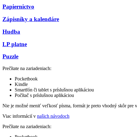
Papiernictvo
Zápisníky a kalendáre
Hudba
LP platne
Puzzle
Prečítate na zariadeniach:
Pocketbook
Kindle
Smartfón či tablet s príslušnou aplikáciou
Počítač s príslušnou aplikáciou
Nie je možné meniť veľkosť písma, formát je preto vhodný skôr pre 
Viac informácií v
našich návodoch
Prečítate na zariadeniach:
Pocketbook