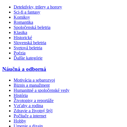
Detektívky, trilery a horory
Sci-fi a fantasy
Komiksy
Romantika
Spoločenská beletria
Klasika
Historické
Slovenská beletria
Svetová beletria
Poézia
Ďalšie kategórie
Náučná a odborná
Motivácia a sebarozvoj
Biznis a manažment
Humanitné a spoločenské vedy
História
Životopisy a reportáže
Vzťahy a rodina
Zdravie a životný štýl
Počítače a internet
Hobby
Umenie a dizajn