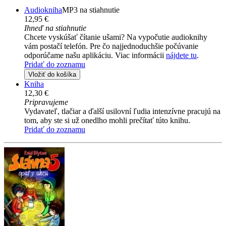
Audiokniha
MP3 na stiahnutie
12,95 €
Ihneď na stiahnutie
Chcete vyskúšať čítanie ušami? Na vypočutie audioknihy
vám postačí telefón. Pre čo najjednoduchšie počúvanie
odporúčame našu aplikáciu. Viac informácii
nájdete tu
.
Pridať do zoznamu
Vložiť do košíka
Kniha
12,30 €
Pripravujeme
Vydavateľ, tlačiar a ďalší usilovní ľudia intenzívne pracujú na
tom, aby ste si už onedlho mohli prečítať túto knihu.
Pridať do zoznamu