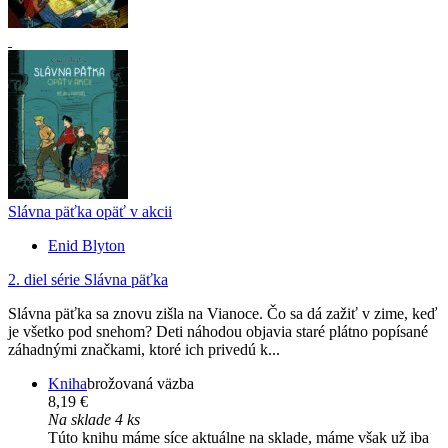
Slávna päťka opäť v akcii
Enid Blyton
2. diel série
Slávna päťka
Slávna päťka sa znovu zišla na Vianoce. Čo sa dá zažiť v zime, keď
je všetko pod snehom? Deti náhodou objavia staré plátno popísané
záhadnými značkami, ktoré ich privedú k...
Kniha
brožovaná väzba
8,19 €
Na sklade 4 ks
Túto knihu máme síce aktuálne na sklade, máme však už iba