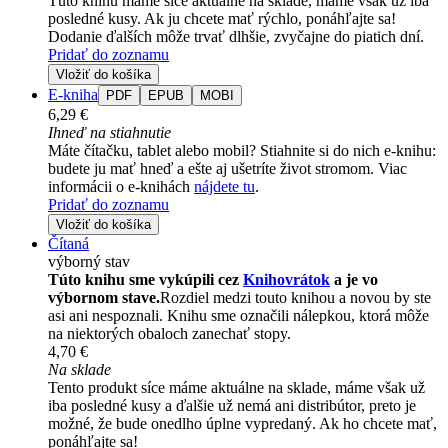
Túto knihu máme síce aktuálne na sklade, máme však už iba
posledné kusy. Ak ju chcete mať rýchlo, ponáhľajte sa!
Dodanie ďalších môže trvať dlhšie, zvyčajne do piatich dní.
Pridať do zoznamu
Vložiť do košíka
E-kniha
PDF
EPUB
MOBI
6,29 €
Ihneď na stiahnutie
Máte čítačku, tablet alebo mobil? Stiahnite si do nich e-knihu:
budete ju mať hneď a ešte aj ušetríte život stromom. Viac
informácii o e-knihách
nájdete tu
.
Pridať do zoznamu
Vložiť do košíka
Čítaná
výborný stav
Túto knihu sme vykúpili cez
Knihovrátok
a je vo
výbornom stave.
Rozdiel medzi touto knihou a novou by ste
asi ani nespoznali. Knihu sme označili nálepkou, ktorá môže
na niektorých obaloch zanechať stopy.
4,70 €
Na sklade
Tento produkt síce máme aktuálne na sklade, máme však už
iba posledné kusy a ďalšie už nemá ani distribútor, preto je
možné, že bude onedlho úplne vypredaný. Ak ho chcete mať,
ponáhľajte sa!