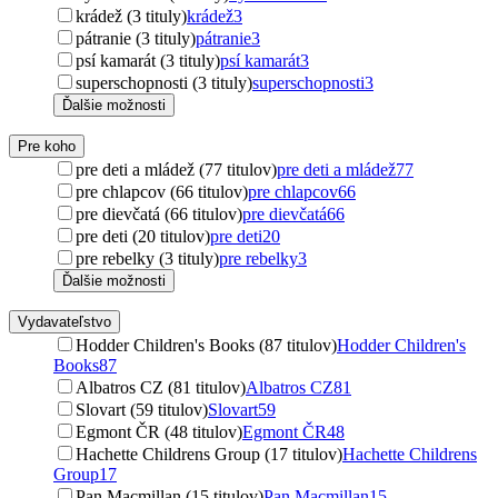
krádež (3 tituly)
krádež
3
pátranie (3 tituly)
pátranie
3
psí kamarát (3 tituly)
psí kamarát
3
superschopnosti (3 tituly)
superschopnosti
3
Ďalšie možnosti
Pre koho
pre deti a mládež (77 titulov)
pre deti a mládež
77
pre chlapcov (66 titulov)
pre chlapcov
66
pre dievčatá (66 titulov)
pre dievčatá
66
pre deti (20 titulov)
pre deti
20
pre rebelky (3 tituly)
pre rebelky
3
Ďalšie možnosti
Vydavateľstvo
Hodder Children's Books (87 titulov)
Hodder Children's
Books
87
Albatros CZ (81 titulov)
Albatros CZ
81
Slovart (59 titulov)
Slovart
59
Egmont ČR (48 titulov)
Egmont ČR
48
Hachette Childrens Group (17 titulov)
Hachette Childrens
Group
17
Pan Macmillan (15 titulov)
Pan Macmillan
15