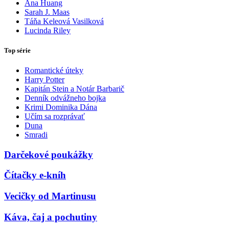
Ana Huang
Sarah J. Maas
Táňa Keleová Vasilková
Lucinda Riley
Top série
Romantické úteky
Harry Potter
Kapitán Stein a Notár Barbarič
Denník odvážneho bojka
Krimi Dominika Dána
Učím sa rozprávať
Duna
Smradi
Darčekové poukážky
Čítačky e-kníh
Vecičky od Martinusu
Káva, čaj a pochutiny