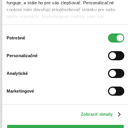
funguje, a stále ho pre vás zlepšovať. Personalizačné
cookies nám dovoľujú prispôsobovať stránku pre vašu
Zoradiť
lepšiu orientáciu. Marketingové cookies nám zas
umožňujú zobrazenie relevantnej reklamy. Niektoré údaje
zdieľame aj s tretími stranami. Veľmi by nám pomohlo,
Výber
keby sme mohli používať všetky tieto cookies. Ďakujeme!
Potrebné
súhlasu
Bestsellery
Top hodnotené
Novinky
Personalizačné
Najdrahšie
Najlacnejšie
Najvyššia zľava
397 produktov
Analytické
Marketingové
Zobraziť detaily