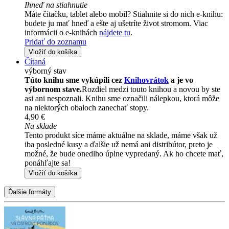
Ihneď na stiahnutie
Máte čítačku, tablet alebo mobil? Stiahnite si do nich e-knihu:
budete ju mať hneď a ešte aj ušetríte život stromom. Viac
informácii o e-knihách
nájdete tu
.
Pridať do zoznamu
Vložiť do košíka
Čítaná
výborný stav
Túto knihu sme vykúpili cez
Knihovrátok
a je vo
výbornom stave.
Rozdiel medzi touto knihou a novou by ste
asi ani nespoznali. Knihu sme označili nálepkou, ktorá môže
na niektorých obaloch zanechať stopy.
4,90 €
Na sklade
Tento produkt síce máme aktuálne na sklade, máme však už
iba posledné kusy a ďalšie už nemá ani distribútor, preto je
možné, že bude onedlho úplne vypredaný. Ak ho chcete mať,
ponáhľajte sa!
Vložiť do košíka
Ďalšie formáty