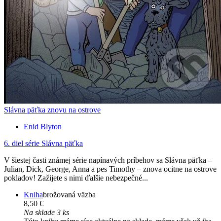
Slávna päťka znovu na ostrove
Enid Blyton
6. diel série
Slávna päťka
V šiestej časti známej série napínavých príbehov sa Slávna päťka –
Julian, Dick, George, Anna a pes Timothy – znova ocitne na ostrove
pokladov! Zažijete s nimi ďalšie nebezpečné...
Kniha
brožovaná väzba
8,50 €
Na sklade 3 ks