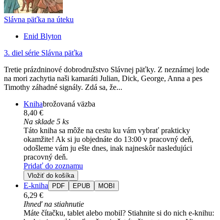
Slávna päťka na úteku
Enid Blyton
3. diel série
Slávna päťka
Tretie prázdninové dobrodružstvo Slávnej päťky. Z neznámej lode
na mori zachytia naši kamaráti Julian, Dick, George, Anna a pes
Timothy záhadné signály. Zdá sa, že...
Kniha
brožovaná väzba
8,40 €
Na sklade 5 ks
Táto kniha sa môže na cestu ku vám vybrať prakticky
okamžite! Ak si ju objednáte do 13:00 v pracovný deň,
odošleme vám ju ešte dnes, inak najneskôr nasledujúci
pracovný deň.
Pridať do zoznamu
Vložiť do košíka
E-kniha
PDF
EPUB
MOBI
6,29 €
Ihneď na stiahnutie
Máte čítačku, tablet alebo mobil? Stiahnite si do nich e-knihu: