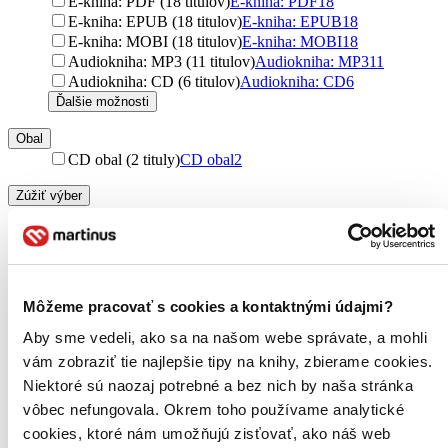
E-kniha: PDF (18 titulov)
E-kniha: PDF
18
E-kniha: EPUB (18 titulov)
E-kniha: EPUB
18
E-kniha: MOBI (18 titulov)
E-kniha: MOBI
18
Audiokniha: MP3 (11 titulov)
Audiokniha: MP3
11
Audiokniha: CD (6 titulov)
Audiokniha: CD
6
Ďalšie možnosti
Obal
CD obal (2 tituly)
CD obal
2
Zúžiť výber
sa narodila v Británii, pôvodným povolaním bola učiteľka. Neskôr
začala písať príspevky o pedagogike do novín a začala sa venovať
písaniu detských knižiek. Jej prvou knihou bola zbierka veršov pre
deti. Koncom 30. rokov 20. storočia jej boli vydané Rozprávky na
dobrú noc a dobrodružné príbehy v sérii Správna päťka (Slávna
Môžeme pracovať s cookies a kontaktnými údajmi?
päťka) a Tajná sedma, ktoré boli určené väčším deťom. Krátko nato
Aby sme vedeli, ako sa na našom webe správate, a mohli
vydala niekoľko kníh zo školského prostredia, napr. Najškaredšie
káčatko. Enid Blyton sa svojou tvorbou snažila vychovať čitateľov,
vám zobraziť tie najlepšie tipy na knihy, zbierame cookies.
ktorým sa snažila ukázať jasnú predstavu o slušnom správaní. Deti
Niektoré sú naozaj potrebné a bez nich by naša stránka
si jej knihy obľúbili. Je autorkou veľa kníh - detských detektívok,
vôbec nefungovala. Okrem toho používame analytické
kníh pre dievčatá i rozprávok pre najmenších.
cookies, ktoré nám umožňujú zisťovať, ako náš web
Čítať viac