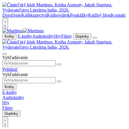
Doručenie
Kníhkupectvá
Knihovrátok
Poukážky
Knižný blog
Kontakt
E-knihy
Audioknihy
Hry
Filmy
Knihy
Doplnky
Vyhľadávanie
Prihlásiť
Vyhľadávanie
Knihy
E-knihy
Audioknihy
Hry
Filmy
Doplnky