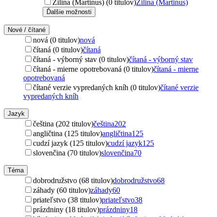
Žilina (Martinus) (0 titulov)
Žilina (Martinus)
Ďalšie možnosti
Nové / čítané
nová (0 titulov)
nová
čítaná (0 titulov)
čítaná
čítaná - výborný stav (0 titulov)
čítaná - výborný stav
čítaná - mierne opotrebovaná (0 titulov)
čítaná - mierne
opotrebovaná
čítané verzie vypredaných kníh (0 titulov)
čítané verzie
vypredaných kníh
Jazyk
čeština (202 titulov)
čeština
202
angličtina (125 titulov)
angličtina
125
cudzí jazyk (125 titulov)
cudzí jazyk
125
slovenčina (70 titulov)
slovenčina
70
Téma
dobrodružstvo (68 titulov)
dobrodružstvo
68
záhady (60 titulov)
záhady
60
priateľstvo (38 titulov)
priateľstvo
38
prázdniny (18 titulov)
prázdniny
18