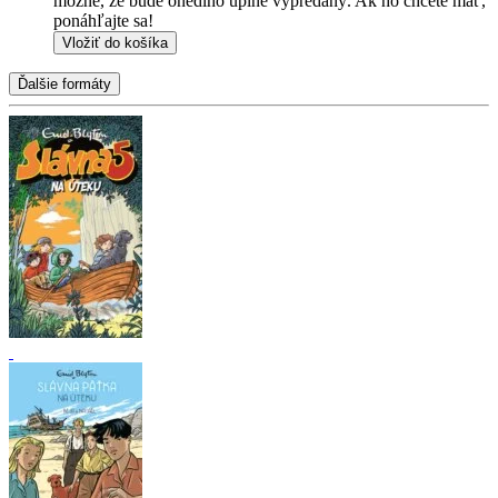
možné, že bude onedlho úplne vypredaný. Ak ho chcete mať,
ponáhľajte sa!
Vložiť do košíka
Ďalšie formáty