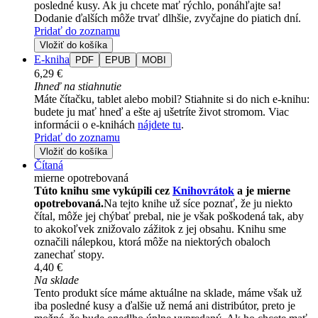
posledné kusy. Ak ju chcete mať rýchlo, ponáhľajte sa!
Dodanie ďalších môže trvať dlhšie, zvyčajne do piatich dní.
Pridať do zoznamu
Vložiť do košíka
E-kniha
PDF
EPUB
MOBI
6,29 €
Ihneď na stiahnutie
Máte čítačku, tablet alebo mobil? Stiahnite si do nich e-knihu:
budete ju mať hneď a ešte aj ušetríte život stromom. Viac
informácii o e-knihách
nájdete tu
.
Pridať do zoznamu
Vložiť do košíka
Čítaná
mierne opotrebovaná
Túto knihu sme vykúpili cez
Knihovrátok
a je mierne
opotrebovaná.
Na tejto knihe už síce poznať, že ju niekto
čítal, môže jej chýbať prebal, nie je však poškodená tak, aby
to akokoľvek znižovalo zážitok z jej obsahu. Knihu sme
označili nálepkou, ktorá môže na niektorých obaloch
zanechať stopy.
4,40 €
Na sklade
Tento produkt síce máme aktuálne na sklade, máme však už
iba posledné kusy a ďalšie už nemá ani distribútor, preto je