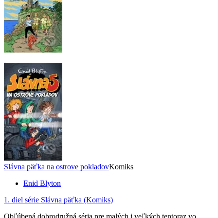
Slávna päťka na ostrove pokladov
Komiks
Enid Blyton
1. diel série
Slávna päťka (Komiks)
Obľúbená dobrodružná séria pre malých i veľkých tentoraz vo