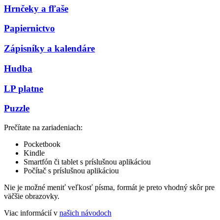
Hrnčeky a fľaše
Papiernictvo
Zápisníky a kalendáre
Hudba
LP platne
Puzzle
Prečítate na zariadeniach:
Pocketbook
Kindle
Smartfón či tablet s príslušnou aplikáciou
Počítač s príslušnou aplikáciou
Nie je možné meniť veľkosť písma, formát je preto vhodný skôr pre
väčšie obrazovky.
Viac informácií v
našich návodoch