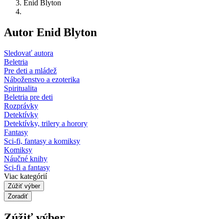
Enid Blyton
Autor Enid Blyton
Sledovať autora
Beletria
Pre deti a mládež
Náboženstvo a ezoterika
Spiritualita
Beletria pre deti
Rozprávky
Detektívky
Detektívky, trilery a horory
Fantasy
Sci-fi, fantasy a komiksy
Komiksy
Náučné knihy
Sci-fi a fantasy
Viac kategórií
Zúžiť výber
Zoradiť
Zúžiť výber