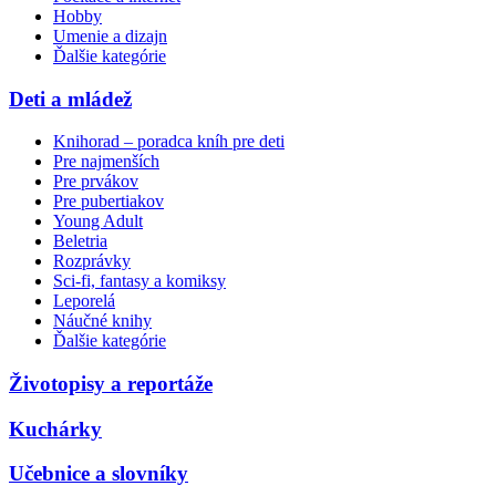
Hobby
Umenie a dizajn
Ďalšie kategórie
Deti a mládež
Knihorad – poradca kníh pre deti
Pre najmenších
Pre prvákov
Pre pubertiakov
Young Adult
Beletria
Rozprávky
Sci-fi, fantasy a komiksy
Leporelá
Náučné knihy
Ďalšie kategórie
Životopisy a reportáže
Kuchárky
Učebnice a slovníky