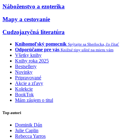
Náboženstvo a ezoterika
Mapy a cestovanie
Cudzojazyčná literatúra
Knihomoľský pomocník
Spýtajte sa Sherlocka, čo čítať
Odporúčame pre vás
Knižné tipy ušité na mieru vám
Všetky knihy
Knihy roka 2025
Bestsellery
Novinky
Pripravované
Akcie a zľavy
Kolekcie
BookTok
Mám záujem o titul
Top autori
Dominik Dán
Julie Caplin
Rebecca Yarros