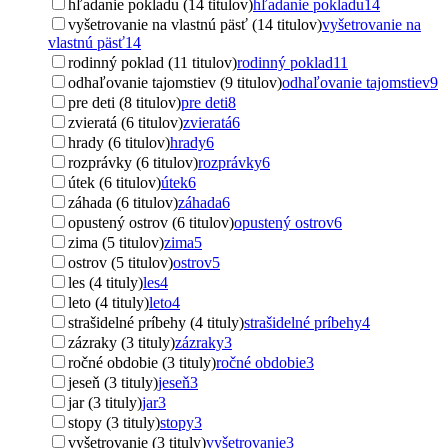
hľadanie pokladu (14 titulov)
hľadanie pokladu
14
vyšetrovanie na vlastnú päsť (14 titulov)
vyšetrovanie na
vlastnú päsť
14
rodinný poklad (11 titulov)
rodinný poklad
11
odhaľovanie tajomstiev (9 titulov)
odhaľovanie tajomstiev
9
pre deti (8 titulov)
pre deti
8
zvieratá (6 titulov)
zvieratá
6
hrady (6 titulov)
hrady
6
rozprávky (6 titulov)
rozprávky
6
útek (6 titulov)
útek
6
záhada (6 titulov)
záhada
6
opustený ostrov (6 titulov)
opustený ostrov
6
zima (5 titulov)
zima
5
ostrov (5 titulov)
ostrov
5
les (4 tituly)
les
4
leto (4 tituly)
leto
4
strašidelné príbehy (4 tituly)
strašidelné príbehy
4
zázraky (3 tituly)
zázraky
3
ročné obdobie (3 tituly)
ročné obdobie
3
jeseň (3 tituly)
jeseň
3
jar (3 tituly)
jar
3
stopy (3 tituly)
stopy
3
vyšetrovanie (3 tituly)
vyšetrovanie
3