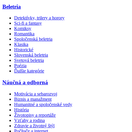
Beletria
Detektívky, trilery a horory
Sci-fi a fantasy
Komiksy
Romantika
Spoločenská beletria
Klasika
Historické
Slovenská beletria
Svetová beletria
Poézia
Ďalšie kategórie
Náučná a odborná
Motivácia a sebarozvoj
Biznis a manažment
Humanitné a spoločenské vedy
História
Životopisy a reportáže
Vzťahy a rodina
Zdravie a životný štýl
Počítače a internet