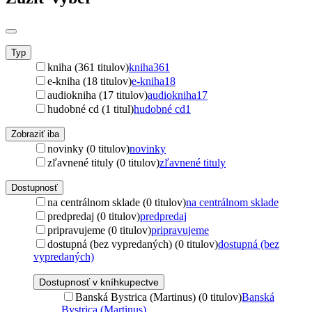
Typ
kniha (361 titulov)
kniha
361
e-kniha (18 titulov)
e-kniha
18
audiokniha (17 titulov)
audiokniha
17
hudobné cd (1 titul)
hudobné cd
1
Zobraziť iba
novinky (0 titulov)
novinky
zľavnené tituly (0 titulov)
zľavnené tituly
Dostupnosť
na centrálnom sklade (0 titulov)
na centrálnom sklade
predpredaj (0 titulov)
predpredaj
pripravujeme (0 titulov)
pripravujeme
dostupná (bez vypredaných) (0 titulov)
dostupná (bez
vypredaných)
Dostupnosť v kníhkupectve
Banská Bystrica (Martinus) (0 titulov)
Banská
Bystrica (Martinus)