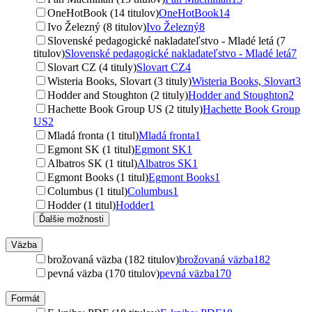
OneHotBook (14 titulov)
OneHotBook
14
Ivo Železný (8 titulov)
Ivo Železný
8
Slovenské pedagogické nakladateľstvo - Mladé letá (7
titulov)
Slovenské pedagogické nakladateľstvo - Mladé letá
7
Slovart CZ (4 tituly)
Slovart CZ
4
Wisteria Books, Slovart (3 tituly)
Wisteria Books, Slovart
3
Hodder and Stoughton (2 tituly)
Hodder and Stoughton
2
Hachette Book Group US (2 tituly)
Hachette Book Group
US
2
Mladá fronta (1 titul)
Mladá fronta
1
Egmont SK (1 titul)
Egmont SK
1
Albatros SK (1 titul)
Albatros SK
1
Egmont Books (1 titul)
Egmont Books
1
Columbus (1 titul)
Columbus
1
Hodder (1 titul)
Hodder
1
Ďalšie možnosti
Väzba
brožovaná väzba (182 titulov)
brožovaná väzba
182
pevná väzba (170 titulov)
pevná väzba
170
Formát