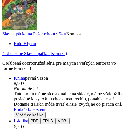
Slávna päťka na Pašeráckom vŕšku
Komiks
Enid Blyton
4. diel série
Slávna päťka (Komiks)
Obľúbená dobrodružná séria pre malých i veľkých tentoraz vo
forme komiksu! ...
Kniha
pevná väzba
8,90 €
Na sklade 2 ks
Túto knihu máme síce aktuálne na sklade, máme však už iba
posledné kusy. Ak ju chcete mať rýchlo, ponáhľajte sa!
Dodanie ďalších môže trvať dlhšie, zvyčajne do piatich dní.
Pridať do zoznamu
Vložiť do košíka
E-kniha
PDF
EPUB
MOBI
6,29 €