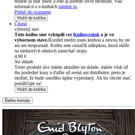
budete ju mať hneď a ešte aj ušetríte život stromom. Viac
informácii o e-knihách
nájdete tu
.
Pridať do zoznamu
Vložiť do košíka
Čítaná
výborný stav
Túto knihu sme vykúpili cez
Knihovrátok
a je vo
výbornom stave.
Rozdiel medzi touto knihou a novou by ste
asi ani nespoznali. Knihu sme označili nálepkou, ktorá môže
na niektorých obaloch zanechať stopy.
4,90 €
Na sklade
Tento produkt síce máme aktuálne na sklade, máme však už
iba posledné kusy a ďalšie už nemá ani distribútor, preto je
možné, že bude onedlho úplne vypredaný. Ak ho chcete mať,
ponáhľajte sa!
Vložiť do košíka
Ďalšie formáty