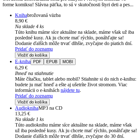
forme komiksu! Slávna päťka, to sú v skutočnosti štyri deti a pes...
Kniha
brožovaná väzba
8,90 €
Na sklade 4 ks
Túto knihu máme síce aktuálne na sklade, máme však už iba
posledné kusy. Ak ju chcete mať rýchlo, ponáhľajte sa!
Dodanie ďalších môže trvať dlhšie, zvyčajne do piatich dní.
Pridať do zoznamu
Vložiť do košíka
E-kniha
PDF
EPUB
MOBI
6,29 €
Ihneď na stiahnutie
Máte čítačku, tablet alebo mobil? Stiahnite si do nich e-knihu:
budete ju mať hneď a ešte aj ušetríte život stromom. Viac
informácii o e-knihách
nájdete tu
.
Pridať do zoznamu
Vložiť do košíka
Audiokniha
MP3 na CD
13,25 €
Na sklade 1 ks
Túto audioknihu máme síce aktuálne na sklade, máme však
už iba posledné kusy. Ak ju chcete mať rýchlo, ponáhľajte sa!
Dodanie ďalších môže trvať dlhšie, zvyčajne do 30 dní.