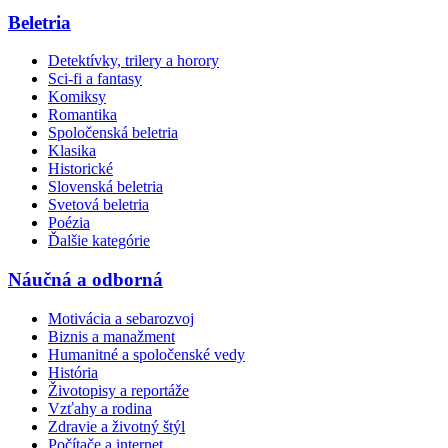
Beletria
Detektívky, trilery a horory
Sci-fi a fantasy
Komiksy
Romantika
Spoločenská beletria
Klasika
Historické
Slovenská beletria
Svetová beletria
Poézia
Ďalšie kategórie
Náučná a odborná
Motivácia a sebarozvoj
Biznis a manažment
Humanitné a spoločenské vedy
História
Životopisy a reportáže
Vzťahy a rodina
Zdravie a životný štýl
Počítače a internet