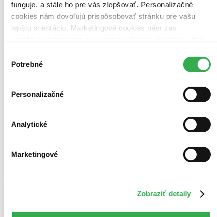
funguje, a stále ho pre vás zlepšovať. Personalizačné
cookies nám dovoľujú prispôsobovať stránku pre vašu
lepšiu orientáciu. Marketingové cookies nám zas
umožňujú zobrazenie relevantnej reklamy. Niektoré údaje
zdieľame aj s tretími stranami. Veľmi by nám pomohlo,
Výber
keby sme mohli používať všetky tieto cookies. Ďakujeme!
Potrebné
súhlasu
Personalizačné
Analytické
Marketingové
Zobraziť detaily