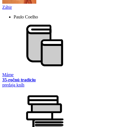
Záhir
Paulo Coelho
Máme
35-ročnú tradíciu
predaja kníh