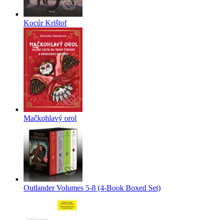
Kocúr Krištof
Mačkohlavý orol
Outlander Volumes 5-8 (4-Book Boxed Set)