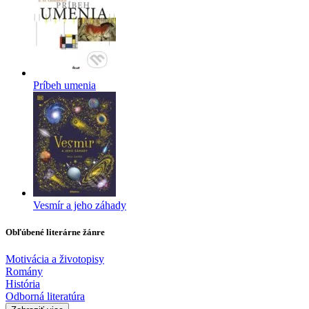
Príbeh umenia
Vesmír a jeho záhady
Obľúbené literárne žánre
Motivácia a životopisy
Romány
História
Odborná literatúra