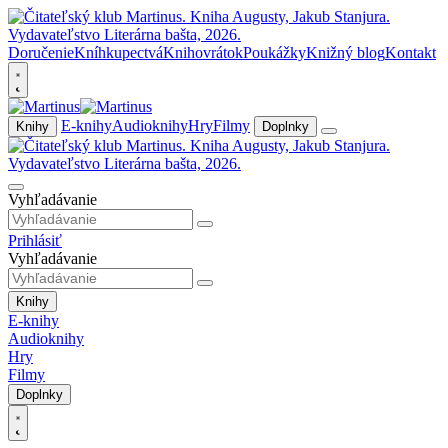
Doručenie
Kníhkupectvá
Knihovrátok
Poukážky
Knižný blog
Kontakt
E-knihy
Audioknihy
Hry
Filmy
Knihy
Doplnky
Vyhľadávanie
Prihlásiť
Vyhľadávanie
Knihy
E-knihy
Audioknihy
Hry
Filmy
Doplnky