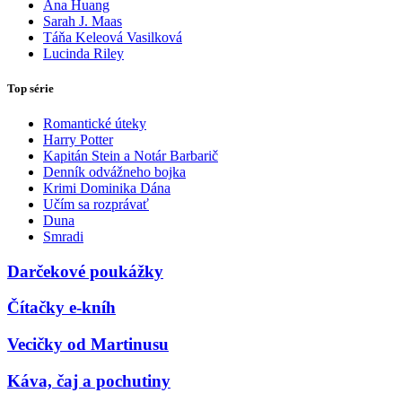
Ana Huang
Sarah J. Maas
Táňa Keleová Vasilková
Lucinda Riley
Top série
Romantické úteky
Harry Potter
Kapitán Stein a Notár Barbarič
Denník odvážneho bojka
Krimi Dominika Dána
Učím sa rozprávať
Duna
Smradi
Darčekové poukážky
Čítačky e-kníh
Vecičky od Martinusu
Káva, čaj a pochutiny