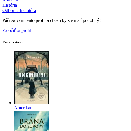
História
Odborná literatúra
Páči sa vám tento profil a chceli by ste mať podobný?
Založiť si profil
Práve čítam
Amerikáni