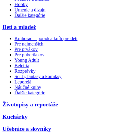
Hobby
Umenie a dizajn
Ďalšie kategórie
Deti a mládež
Knihorad – poradca kníh pre deti
Pre najmenších
Pre prvákov
Pre pubertiakov
Young Adult
Beletria
Rozprávky
Sci-fi, fantasy a komiksy
Leporelá
Náučné knihy
Ďalšie kategórie
Životopisy a reportáže
Kuchárky
Učebnice a slovníky