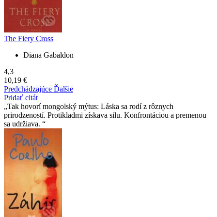
The Fiery Cross
Diana Gabaldon
4,3
10,19 €
Predchádzajúce
Ďalšie
Pridať citát
Tak hovorí mongolský mýtus: Láska sa rodí z rôznych
prirodzeností. Protikladmi získava silu. Konfrontáciou a premenou
sa udržiava.