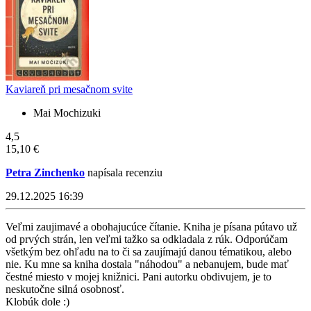
Kaviareň pri mesačnom svite
Mai Mochizuki
4,5
15,10 €
Petra Zinchenko
napísala recenziu
29.12.2025 16:39
Veľmi zaujimavé a obohajucúce čítanie. Kniha je písana pútavo už
od prvých strán, len veľmi tažko sa odkladala z rúk. Odporúčam
všetkým bez ohľadu na to či sa zaujímajú danou tématikou, alebo
nie. Ku mne sa kniha dostala "náhodou" a nebanujem, bude mať
čestné miesto v mojej knižnici. Pani autorku obdivujem, je to
neskutočne silná osobnosť.
Klobúk dole :)