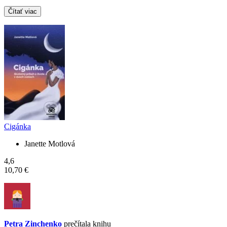
Čítať viac
Cigánka
Janette Motlová
4,6
10,70 €
Petra Zinchenko
prečítala knihu