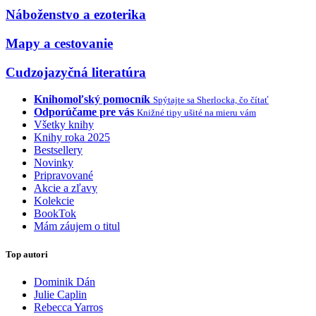
Náboženstvo a ezoterika
Mapy a cestovanie
Cudzojazyčná literatúra
Knihomoľský pomocník
Spýtajte sa Sherlocka, čo čítať
Odporúčame pre vás
Knižné tipy ušité na mieru vám
Všetky knihy
Knihy roka 2025
Bestsellery
Novinky
Pripravované
Akcie a zľavy
Kolekcie
BookTok
Mám záujem o titul
Top autori
Dominik Dán
Julie Caplin
Rebecca Yarros