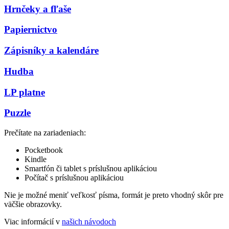
Hrnčeky a fľaše
Papiernictvo
Zápisníky a kalendáre
Hudba
LP platne
Puzzle
Prečítate na zariadeniach:
Pocketbook
Kindle
Smartfón či tablet s príslušnou aplikáciou
Počítač s príslušnou aplikáciou
Nie je možné meniť veľkosť písma, formát je preto vhodný skôr pre
väčšie obrazovky.
Viac informácií v
našich návodoch