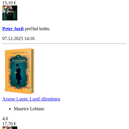
15,10 €
Peter Juriš
prečítal knihu
07.12.2025 14:16
Arsene Lupin: Lupič džentlmen
Maurice Leblanc
4,6
17,70 €