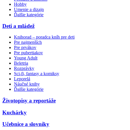
Hobby
Umenie a dizajn
Ďalšie kategórie
Deti a mládež
Knihorad – poradca kníh pre deti
Pre najmenších
Pre prvákov
Pre pubertiakov
Young Adult
Beletria
Rozprávky
Sci-fi, fantasy a komiksy
Leporelá
Náučné knihy
Ďalšie kategórie
Životopisy a reportáže
Kuchárky
Učebnice a slovníky