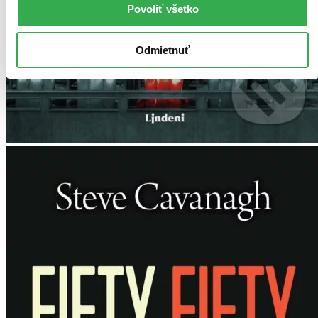
Povoliť všetko
Odmietnuť