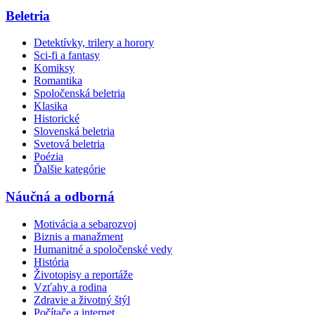
Beletria
Detektívky, trilery a horory
Sci-fi a fantasy
Komiksy
Romantika
Spoločenská beletria
Klasika
Historické
Slovenská beletria
Svetová beletria
Poézia
Ďalšie kategórie
Náučná a odborná
Motivácia a sebarozvoj
Biznis a manažment
Humanitné a spoločenské vedy
História
Životopisy a reportáže
Vzťahy a rodina
Zdravie a životný štýl
Počítače a internet