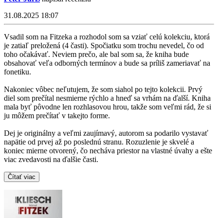
31.08.2025 18:07
Vsadil som na Fitzeka a rozhodol som sa vziať celú kolekciu, ktorá
je zatiaľ preložená (4 časti). Spočiatku som trochu nevedel, čo od
toho očakávať. Neviem prečo, ale bal som sa, že kniha bude
obsahovať veľa odborných termínov a bude sa príliš zameriavať na
fonetiku.
Nakoniec vôbec neľutujem, že som siahol po tejto kolekcii. Prvý
diel som prečítal nesmierne rýchlo a hneď sa vrhám na ďalší. Kniha
mala byť pôvodne len rozhlasovou hrou, takže som veľmi rád, že si
ju môžem prečítať v takejto forme.
Dej je originálny a veľmi zaujímavý, autorom sa podarilo vystavať
napätie od prvej až po poslednú stranu. Rozuzlenie je skvelé a
koniec mierne otvorený, čo necháva priestor na vlastné úvahy a ešte
viac zvedavosti na ďalšie časti.
Čítať viac