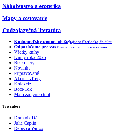
Náboženstvo a ezoterika
Mapy a cestovanie
Cudzojazyčná literatúra
Knihomoľský pomocník
Spýtajte sa Sherlocka, čo čítať
Odporúčame pre vás
Knižné tipy ušité na mieru vám
Všetky knihy
Knihy roka 2025
Bestsellery
Novinky
Pripravované
Akcie a zľavy
Kolekcie
BookTok
Mám záujem o titul
Top autori
Dominik Dán
Julie Caplin
Rebecca Yarros