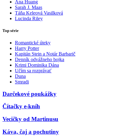
Ana Huang
Sarah J. Maas
Táňa Keleová Vasilková
Lucinda Riley
Top série
Romantické úteky
Harry Potter
Kapitán Stein a Notár Barbarič
Denník odvážneho bojka
Krimi Dominika Dána
Učím sa rozprávať
Duna
Smradi
Darčekové poukážky
Čítačky e-kníh
Vecičky od Martinusu
Káva, čaj a pochutiny