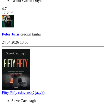
Arthur Conan Doyle
4,7
17,70 €
Peter Juriš
prečítal knihu
24.04.2026 13:56
Fifty-Fifty (slovenský jazyk)
Steve Cavanagh