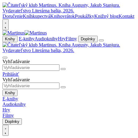
Doručenie
Kníhkupectvá
Knihovrátok
Poukážky
Knižný blog
Kontakt
E-knihy
Audioknihy
Hry
Filmy
Knihy
Doplnky
Vyhľadávanie
Prihlásiť
Vyhľadávanie
Knihy
E-knihy
Audioknihy
Hry
Filmy
Doplnky