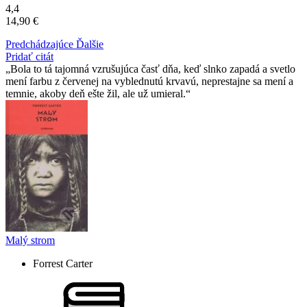
4,4
14,90 €
Predchádzajúce
Ďalšie
Pridať citát
Bola to tá tajomná vzrušujúca časť dňa, keď slnko zapadá a svetlo
mení farbu z červenej na vyblednutú krvavú, neprestajne sa mení a
temnie, akoby deň ešte žil, ale už umieral.
Malý strom
Forrest Carter