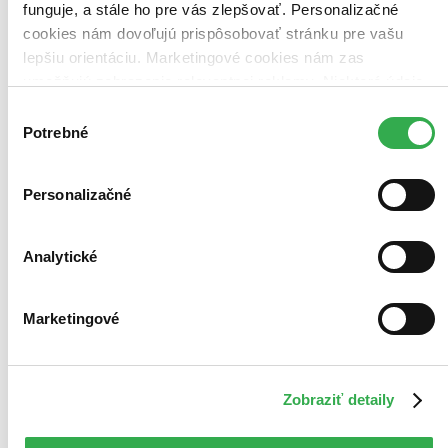
funguje, a stále ho pre vás zlepšovať. Personalizačné
cookies nám dovoľujú prispôsobovať stránku pre vašu
lepšiu orientáciu. Marketingové cookies nám zas
umožňujú zobrazenie relevantnej reklamy. Niektoré údaje
zdieľame aj s tretími stranami. Veľmi by nám pomohlo,
Výber
keby sme mohli používať všetky tieto cookies. Ďakujeme!
Potrebné
súhlasu
Personalizačné
Analytické
Marketingové
Zobraziť detaily