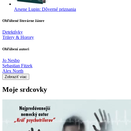
Arsene Lupin: Dôverné priznania
Obľúbené literárne žánre
Detektívky
Trilery & Horory
Obľúbení autori
Jo Nesbo
Sebastian Fitzek
Alex North
Zobraziť viac
Moje srdcovky