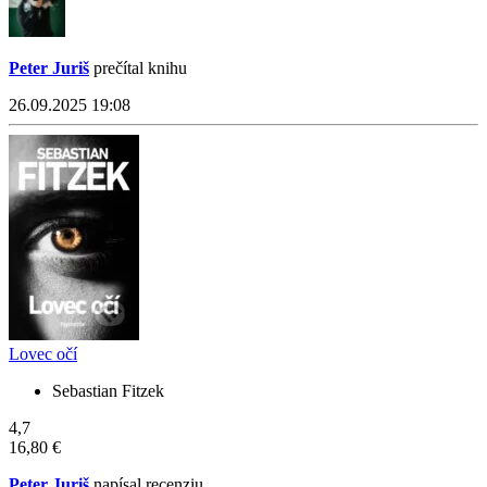
Peter Juriš
prečítal knihu
26.09.2025 19:08
Lovec očí
Sebastian Fitzek
4,7
16,80 €
Peter Juriš
napísal recenziu