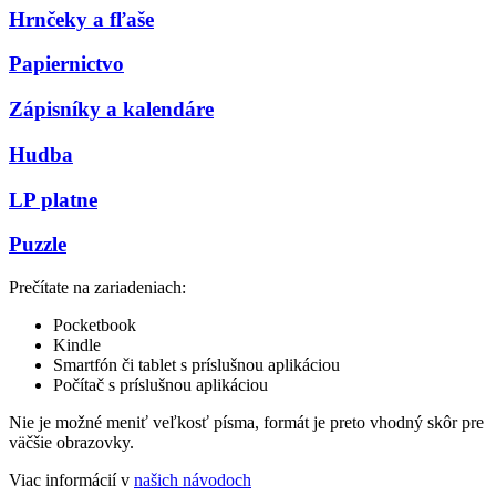
Hrnčeky a fľaše
Papiernictvo
Zápisníky a kalendáre
Hudba
LP platne
Puzzle
Prečítate na zariadeniach:
Pocketbook
Kindle
Smartfón či tablet s príslušnou aplikáciou
Počítač s príslušnou aplikáciou
Nie je možné meniť veľkosť písma, formát je preto vhodný skôr pre
väčšie obrazovky.
Viac informácií v
našich návodoch