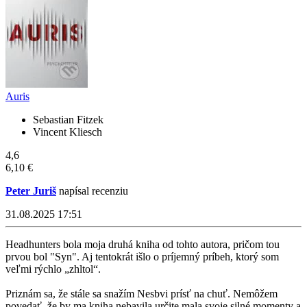
Auris
Sebastian Fitzek
Vincent Kliesch
4,6
6,10 €
Peter Juriš
napísal recenziu
31.08.2025 17:51
Headhunters bola moja druhá kniha od tohto autora, pričom tou
prvou bol "Syn". Aj tentokrát išlo o príjemný príbeh, ktorý som
veľmi rýchlo „zhltol“.
Priznám sa, že stále sa snažím Nesbvi prísť na chuť. Nemôžem
povedať, že by ma kniha nebavila určite mala svoje silné momenty a