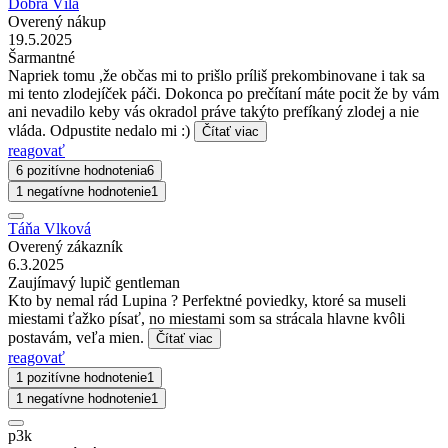
Dobrá Víla
Overený nákup
19.5.2025
Šarmantné
Napriek tomu ,že občas mi to prišlo príliš prekombinovane i tak sa
mi tento zlodejíček páči. Dokonca po prečítaní máte pocit že by vám
ani nevadilo keby vás okradol práve takýto prefíkaný zlodej a nie
vláda. Odpustite nedalo mi :)
Čítať viac
reagovať
6 pozitívne hodnotenia
6
1 negatívne hodnotenie
1
Táňa Vlková
Overený zákazník
6.3.2025
Zaujímavý lupič gentleman
Kto by nemal rád Lupina ? Perfektné poviedky, ktoré sa museli
miestami ťažko písať, no miestami som sa strácala hlavne kvôli
postavám, veľa mien.
Čítať viac
reagovať
1 pozitívne hodnotenie
1
1 negatívne hodnotenie
1
p3k