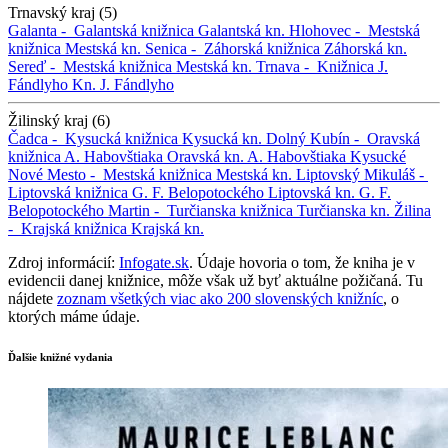
Trnavský kraj (5)
Galanta -
Galantská knižnica
Galantská kn.
Hlohovec -
Mestská
knižnica
Mestská kn.
Senica -
Záhorská knižnica
Záhorská kn.
Sereď -
Mestská knižnica
Mestská kn.
Trnava -
Knižnica J.
Fándlyho
Kn. J. Fándlyho
Žilinský kraj (6)
Čadca -
Kysucká knižnica
Kysucká kn.
Dolný Kubín -
Oravská
knižnica A. Habovštiaka
Oravská kn. A. Habovštiaka
Kysucké
Nové Mesto -
Mestská knižnica
Mestská kn.
Liptovský Mikuláš -
Liptovská knižnica G. F. Belopotockého
Liptovská kn. G. F.
Belopotockého
Martin -
Turčianska knižnica
Turčianska kn.
Žilina
-
Krajská knižnica
Krajská kn.
Zdroj informácií:
Infogate.sk
. Údaje hovoria o tom, že kniha je v
evidencii danej knižnice, môže však už byť aktuálne požičaná. Tu
nájdete
zoznam všetkých viac ako 200 slovenských knižníc
, o
ktorých máme údaje.
Ďalšie knižné vydania