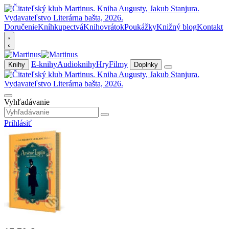
Doručenie
Kníhkupectvá
Knihovrátok
Poukážky
Knižný blog
Kontakt
E-knihy
Audioknihy
Hry
Filmy
Knihy
Doplnky
Vyhľadávanie
Prihlásiť