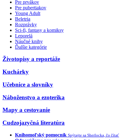
Pre prvákov
Pre pubertiakov
Young Adult
Beletria
Rozprávky
Sci-fi, fantasy a komiksy
Leporelá
Náučné knihy
Ďalšie kategórie
Životopisy a reportáže
Kuchárky
Učebnice a slovníky
Náboženstvo a ezoterika
Mapy a cestovanie
Cudzojazyčná literatúra
Knihomoľský pomocník
Spýtajte sa Sherlocka, čo čítať