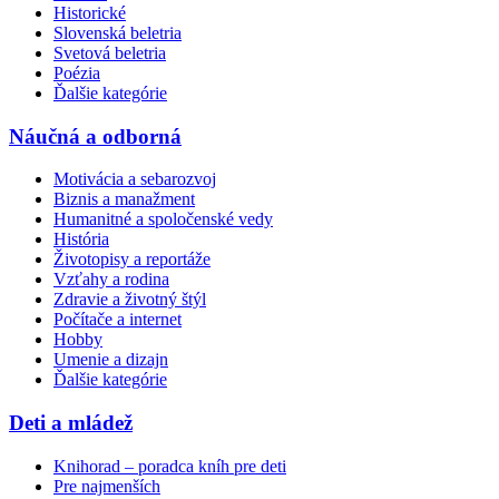
Historické
Slovenská beletria
Svetová beletria
Poézia
Ďalšie kategórie
Náučná a odborná
Motivácia a sebarozvoj
Biznis a manažment
Humanitné a spoločenské vedy
História
Životopisy a reportáže
Vzťahy a rodina
Zdravie a životný štýl
Počítače a internet
Hobby
Umenie a dizajn
Ďalšie kategórie
Deti a mládež
Knihorad – poradca kníh pre deti
Pre najmenších