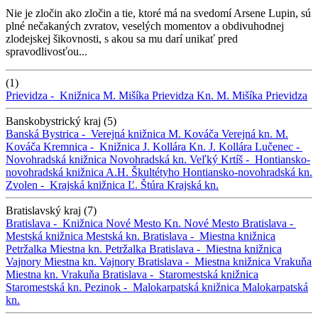
Nie je zločin ako zločin a tie, ktoré má na svedomí Arsene Lupin, sú
plné nečakaných zvratov, veselých momentov a obdivuhodnej
zlodejskej šikovnosti, s akou sa mu darí unikať pred
spravodlivosťou...
(1)
Prievidza -
Knižnica M. Mišíka Prievidza
Kn. M. Mišíka Prievidza
Banskobystrický kraj (5)
Banská Bystrica -
Verejná knižnica M. Kováča
Verejná kn. M.
Kováča
Kremnica -
Knižnica J. Kollára
Kn. J. Kollára
Lučenec -
Novohradská knižnica
Novohradská kn.
Veľký Krtíš -
Hontiansko-
novohradská knižnica A.H. Škultétyho
Hontiansko-novohradská kn.
Zvolen -
Krajská knižnica Ľ. Štúra
Krajská kn.
Bratislavský kraj (7)
Bratislava -
Knižnica Nové Mesto
Kn. Nové Mesto
Bratislava -
Mestská knižnica
Mestská kn.
Bratislava -
Miestna knižnica
Petržalka
Miestna kn. Petržalka
Bratislava -
Miestna knižnica
Vajnory
Miestna kn. Vajnory
Bratislava -
Miestna knižnica Vrakuňa
Miestna kn. Vrakuňa
Bratislava -
Staromestská knižnica
Staromestská kn.
Pezinok -
Malokarpatská knižnica
Malokarpatská
kn.