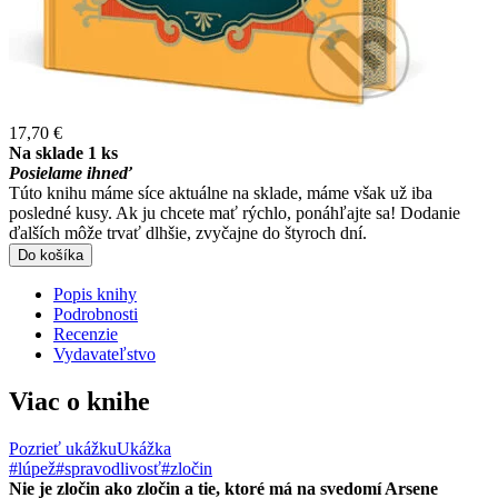
17,70 €
Na sklade 1 ks
Posielame ihneď
Túto knihu máme síce aktuálne na sklade, máme však už iba
posledné kusy. Ak ju chcete mať rýchlo, ponáhľajte sa! Dodanie
ďalších môže trvať dlhšie, zvyčajne do štyroch dní.
Do košíka
Popis knihy
Podrobnosti
Recenzie
Vydavateľstvo
Viac o knihe
Pozrieť ukážku
Ukážka
#lúpež
#spravodlivosť
#zločin
Nie je zločin ako zločin a tie, ktoré má na svedomí Arsene