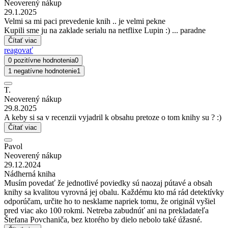
Neoverený nákup
29.1.2025
Velmi sa mi paci prevedenie knih .. je velmi pekne
Kupili sme ju na zaklade serialu na netflixe Lupin :) ... paradne
Čítať viac
reagovať
0 pozitívne hodnotenia
0
1 negatívne hodnotenie
1
T.
Neoverený nákup
29.8.2025
A keby si sa v recenzii vyjadril k obsahu pretoze o tom knihy su ? :)
Čítať viac
Pavol
Neoverený nákup
29.12.2024
Nádherná kniha
Musím povedať že jednotlivé poviedky sú naozaj pútavé a obsah
knihy sa kvalitou vyrovná jej obalu. Každému kto má rád detektívky
odporúčam, určite ho to nesklame napriek tomu, že originál vyšiel
pred viac ako 100 rokmi. Netreba zabudnúť ani na prekladateľa
Štefana Povchaniča, bez ktorého by dielo nebolo také úžasné.