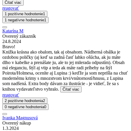
Čítať viac
reagovať
1 pozitívne hodnotenie
1
1 negatívne hodnotenie
1
Katarína M
Overený zákazník
24.8.2024
Bravo!
Knižka krásna ako obalom, tak aj obsahom. Nádherná obálka je
ozdobou poličky (aj keď sa zadná časť lahko ošúcha, ak ju máte
dlho v kabelke a prenášate ju, ale to jej milerada odpustím). Obsah
má eleganciu, štýl aj vtip a teda ak máte radi príbehy na štýl
Poirota/Holmesa, oceníte aj Lupina :) keďže ja som neprišla na chuť
modernému krimy s mnozstvom krvi/vnútorností/hnusu, z Lupina
som nadšená. Extra body dávam za ilustrácie - je vidieť, že sa s
knihou vydavateľstvo vyhralo.
Čítať viac
reagovať
2 pozitívne hodnotenia
2
0 negatívne hodnotenia
0
Ivanka Magnusová
Overený nákup
1.3.2024