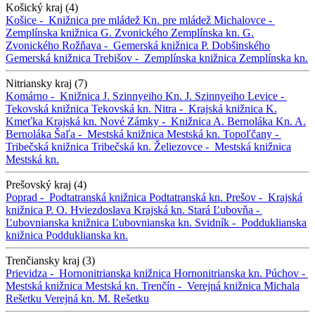
Košický kraj (4)
Košice -
Knižnica pre mládež
Kn. pre mládež
Michalovce -
Zemplínska knižnica G. Zvonického
Zemplínska kn. G.
Zvonického
Rožňava -
Gemerská knižnica P. Dobšinského
Gemerská knižnica
Trebišov -
Zemplínska knižnica
Zemplínska kn.
Nitriansky kraj (7)
Komárno -
Knižnica J. Szinnyeiho
Kn. J. Szinnyeiho
Levice -
Tekovská knižnica
Tekovská kn.
Nitra -
Krajská knižnica K.
Kmeťka
Krajská kn.
Nové Zámky -
Knižnica A. Bernoláka
Kn. A.
Bernoláka
Šaľa -
Mestská knižnica
Mestská kn.
Topoľčany -
Tribečská knižnica
Tribečská kn.
Želiezovce -
Mestská knižnica
Mestská kn.
Prešovský kraj (4)
Poprad -
Podtatranská knižnica
Podtatranská kn.
Prešov -
Krajská
knižnica P. O. Hviezdoslava
Krajská kn.
Stará Ľubovňa -
Ľubovnianska knižnica
Ľubovnianska kn.
Svidník -
Podduklianska
knižnica
Podduklianska kn.
Trenčiansky kraj (3)
Prievidza -
Hornonitrianska knižnica
Hornonitrianska kn.
Púchov -
Mestská knižnica
Mestská kn.
Trenčín -
Verejná knižnica Michala
Rešetku
Verejná kn. M. Rešetku