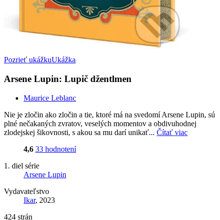
Pozrieť ukážku
Ukážka
Arsene Lupin: Lupič džentlmen
Maurice Leblanc
Nie je zločin ako zločin a tie, ktoré má na svedomí Arsene Lupin, sú
plné nečakaných zvratov, veselých momentov a obdivuhodnej
zlodejskej šikovnosti, s akou sa mu darí unikať...
Čítať viac
4,6
33 hodnotení
1. diel série
Arsene Lupin
Vydavateľstvo
Ikar
, 2023
424 strán