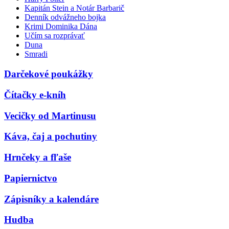
Kapitán Stein a Notár Barbarič
Denník odvážneho bojka
Krimi Dominika Dána
Učím sa rozprávať
Duna
Smradi
Darčekové poukážky
Čítačky e-kníh
Vecičky od Martinusu
Káva, čaj a pochutiny
Hrnčeky a fľaše
Papiernictvo
Zápisníky a kalendáre
Hudba