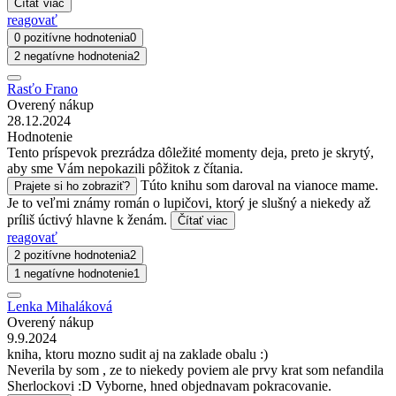
Čítať viac
reagovať
0 pozitívne hodnotenia
0
2 negatívne hodnotenia
2
Rasťo Frano
Overený nákup
28.12.2024
Hodnotenie
Tento príspevok prezrádza dôležité momenty deja, preto je skrytý,
aby sme Vám nepokazili pôžitok z čítania.
Túto knihu som daroval na vianoce mame.
Prajete si ho zobraziť?
Je to veľmi známy román o lupičovi, ktorý je slušný a niekedy až
príliš úctivý hlavne k ženám.
Čítať viac
reagovať
2 pozitívne hodnotenia
2
1 negatívne hodnotenie
1
Lenka Mihaláková
Overený nákup
9.9.2024
kniha, ktoru mozno sudit aj na zaklade obalu :)
Neverila by som , ze to niekedy poviem ale prvy krat som nefandila
Sherlockovi :D Vyborne, hned objednavam pokracovanie.