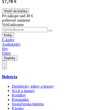
17,70 €
Vložiť do košíka
Pri nákupe nad 49 €
poštovné zadarmo
Vyhľadávanie
Knihy
E-knihy
Audioknihy
Hry
Filmy
Doplnky
Beletria
Detektívky, trilery a horory
Sci-fi a fantasy
Komiksy
Romantika
Spoločenská beletria
Klasika