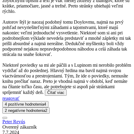
zbytočnými opismi a text je viac menej zložený z dialógov, ktoré sú
krátke, priamočiare, jasné a trefné. Preto stránky ubiehajú veľmi
rýchlo.
Autorov štýl je naozaj podobný tomu Doylovmu, najmä na prvý
pohľad nevyriešiteľnými záhadami a tajomstvami, ktoré majú
nakoniec veľmi jednoduché vysvetlenie. Niektoré som si ani pri
podrobnejšom výklade nevedela predstaviť a mnohé zápletky mi tak
prišli absurdné a najmä nereálne. Dedukčné myšlienky boli vždy
podporené nejakou nepravdepodobnou náhodou a celá záhada tak
strácala na snahe šokovať.
Niektoré poviedky sa mi ale páčili a s Lupinom mi nerobilo problém
vydržať až do poslednej. Hlavný hrdina ma bavil najmä svojou
viactvárnosťou a prestrojeniami. Tým, že ide o poviedky, nemusíte
knihu prečítať naraz. Preto je vhodná najmä v období, keď nemáte
na čítanie toľko času, ale potrebujete si aspoň pár stránkami
spríjemniť každý deň.
Čítať viac
reagovať
4 pozitívne hodnotenia
4
2 negatívne hodnotenia
2
Peter Revús
Overený zákazník
7.7.2024