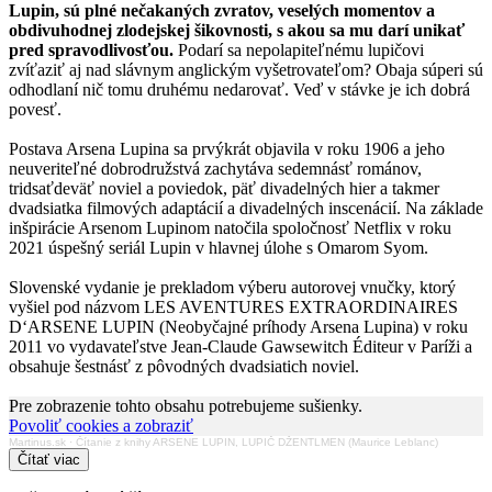
Lupin, sú plné nečakaných zvratov, veselých momentov a
obdivuhodnej zlodejskej šikovnosti, s akou sa mu darí unikať
pred spravodlivosťou.
Podarí sa nepolapiteľnému lupičovi
zvíťaziť aj nad slávnym anglickým vyšetrovateľom? Obaja súperi sú
odhodlaní nič tomu druhému nedarovať. Veď v stávke je ich dobrá
povesť.
Postava Arsena Lupina sa prvýkrát objavila v roku 1906 a jeho
neuveriteľné dobrodružstvá zachytáva sedemnásť románov,
tridsaťdeväť noviel a poviedok, päť divadelných hier a takmer
dvadsiatka filmových adaptácií a divadelných inscenácií. Na základe
inšpirácie Arsenom Lupinom natočila spoločnosť Netflix v roku
2021 úspešný seriál Lupin v hlavnej úlohe s Omarom Syom.
Slovenské vydanie je prekladom výberu autorovej vnučky, ktorý
vyšiel pod názvom LES AVENTURES EXTRAORDINAIRES
D‘ARSENE LUPIN (Neobyčajné príhody Arsena Lupina) v roku
2011 vo vydavateľstve Jean-Claude Gawsewitch Éditeur v Paríži a
obsahuje šestnásť z pôvodných dvadsiatich noviel.
Pre zobrazenie tohto obsahu potrebujeme sušienky.
Povoliť cookies a zobraziť
Martinus.sk
·
Čítanie z knihy ARSENE LUPIN, LUPIČ DŽENTLMEN (Maurice Leblanc)
Čítať viac