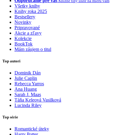
Odporúčame pre vás
Knižné tipy ušité na mieru vám
Všetky knihy
Knihy roka 2025
Bestsellery
Novinky
Pripravované
Akcie a zľavy
Kolekcie
BookTok
Mám záujem o titul
Top autori
Dominik Dán
Julie Caplin
Rebecca Yarros
Ana Huang
Sarah J. Maas
Táňa Keleová Vasilková
Lucinda Riley
Top série
Romantické úteky
Harry Potter