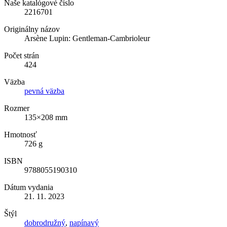
Naše katalógové číslo
2216701
Originálny názov
Arsène Lupin: Gentleman-Cambrioleur
Počet strán
424
Väzba
pevná väzba
Rozmer
135×208 mm
Hmotnosť
726 g
ISBN
9788055190310
Dátum vydania
21. 11. 2023
Štýl
dobrodružný
,
napínavý