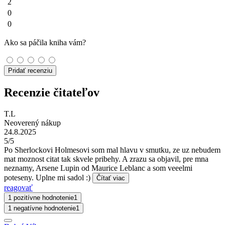
2
0
0
Ako sa páčila kniha vám?
Pridať recenziu
Recenzie čitateľov
T.L
Neoverený nákup
24.8.2025
5/5
Po Sherlockovi Holmesovi som mal hlavu v smutku, ze uz nebudem
mat moznost citat tak skvele pribehy. A zrazu sa objavil, pre mna
neznamy, Arsene Lupin od Maurice Leblanc a som veeelmi
poteseny. Uplne mi sadol :)
Čítať viac
reagovať
1 pozitívne hodnotenie
1
1 negatívne hodnotenie
1