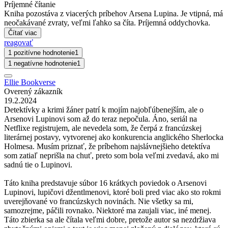
Príjemné čítanie
Kniha pozostáva z viacerých príbehov Arsena Lupina. Je vtipná, má
neočakávané zvraty, veľmi ľahko sa číta. Príjemná oddychovka.
Čítať viac
reagovať
1 pozitívne hodnotenie
1
1 negatívne hodnotenie
1
Ellie Bookverse
Overený zákazník
19.2.2024
Detektívky a krimi žáner patrí k mojím najobľúbenejším, ale o
Arsenovi Lupinovi som až do teraz nepočula. Áno, seriál na
Netflixe registrujem, ale nevedela som, že čerpá z francúzskej
literárnej postavy, vytvorenej ako konkurencia anglického Sherlocka
Holmesa. Musím priznať, že príbehom najslávnejšieho detektíva
som zatiaľ neprišla na chuť, preto som bola veľmi zvedavá, ako mi
sadnú tie o Lupinovi.
Táto kniha predstavuje súbor 16 krátkych poviedok o Arsenovi
Lupinovi, lupičovi džentlmenovi, ktoré boli pred viac ako sto rokmi
uverejňované vo francúzskych novinách. Nie všetky sa mi,
samozrejme, páčili rovnako. Niektoré ma zaujali viac, iné menej.
Táto zbierka sa ale čítala veľmi dobre, pretože autor sa nezdržiava