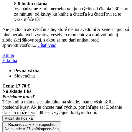
8-9 hodín čítania
Vychádzame z priemerného údaju o rýchlosti čítania 230 slov
za minútu, od knihy ku knihe a čitateľa ku čitateľovi sa to
však môže líšiť.
Nie je zločin ako zločin a tie, ktoré má na svedomí Arsene Lupin, sú
plné nečakaných zvratov, veselých momentov a obdivuhodnej
zlodejskej šikovnosti, s akou sa mu darí unikať pred
spravodlivosťou...
Čítať viac
Kniha
E-kniha
Pevná väzba
Slovenčina
Cena:
17,70 €
Na sklade 1 ks
Posielame ihneď
Túto knihu máme síce aktuálne na sklade, máme však už iba
posledné kusy. Ak ju chcete mať rýchlo, ponáhľajte sa! Dodanie
ďalších môže trvať dlhšie, zvyčajne do štyroch dní.
Vložiť do košíka
Rezervovať v kníhkupectve
Na sklade v 27 kníhkupectvách