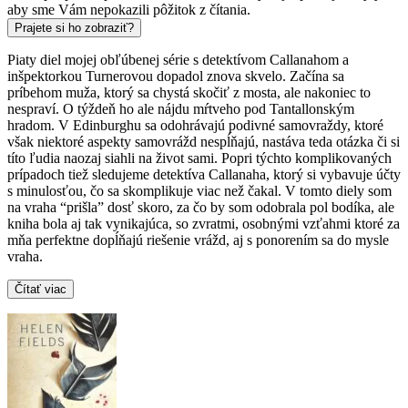
aby sme Vám nepokazili pôžitok z čítania.
Prajete si ho zobraziť?
Piaty diel mojej obľúbenej série s detektívom Callanahom a
inšpektorkou Turnerovou dopadol znova skvelo. Začína sa
príbehom muža, ktorý sa chystá skočiť z mosta, ale nakoniec to
nespraví. O týždeň ho ale nájdu mŕtveho pod Tantallonským
hradom. V Edinburghu sa odohrávajú podivné samovraždy, ktoré
však niektoré aspekty samovrážd nespĺňajú, nastáva teda otázka či si
títo ľudia naozaj siahli na život sami. Popri týchto komplikovaných
prípadoch tiež sledujeme detektíva Callanaha, ktorý si vybavuje účty
s minulosťou, čo sa skomplikuje viac než čakal. V tomto diely som
na vraha “prišla” dosť skoro, za čo by som odobrala pol bodíka, ale
kniha bola aj tak vynikajúca, so zvratmi, osobnými vzťahmi ktoré za
mňa perfektne dopĺňajú riešenie vrážd, aj s ponorením sa do mysle
vraha.
Čítať viac