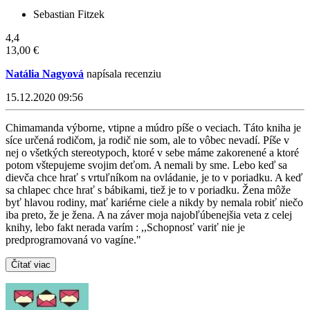
Sebastian Fitzek
4,4
13,00 €
Natália Nagyová
napísala recenziu
15.12.2020 09:56
Chimamanda výborne, vtipne a múdro píše o veciach. Táto kniha je
síce určená rodičom, ja rodič nie som, ale to vôbec nevadí. Píše v
nej o všetkých stereotypoch, ktoré v sebe máme zakorenené a ktoré
potom vštepujeme svojim deťom. A nemali by sme. Lebo keď sa
dievča chce hrať s vrtuľníkom na ovládanie, je to v poriadku. A keď
sa chlapec chce hrať s bábikami, tiež je to v poriadku. Žena môže
byť hlavou rodiny, mať kariérne ciele a nikdy by nemala robiť niečo
iba preto, že je žena. A na záver moja najobľúbenejšia veta z celej
knihy, lebo fakt nerada varím : ,,Schopnosť variť nie je
predprogramovaná vo vagíne."
Čítať viac