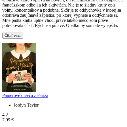
francúzskom odboji a ich aktivitách. Nie je to žiadny krutý opis
vojny, koncentrákov a podobne. Skôr je to oddychovka v ktorej sa
odohráva zaujímavá zápletka, pri ktorej vypnete a oddýchnete si.
Mne padla kniha úplne vhod, práve takéto niečo som práve
potrebovala čítať. Rýchle a pútavé. Obálku by som ale vylepšila.
Čítať viac
Papierové dievča z Paríža
Jordyn Taylor
4,2
7,99 €