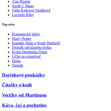
Ana Huang
Sarah J. Maas
Táňa Keleová Vasilková
Lucinda Riley
Top série
Romantické úteky
Harry Potter
Kapitán Stein a Notár Barbarič
Denník odvážneho bojka
Krimi Dominika Dána
Učím sa rozprávať
Duna
Smradi
Darčekové poukážky
Čítačky e-kníh
Vecičky od Martinusu
Káva, čaj a pochutiny