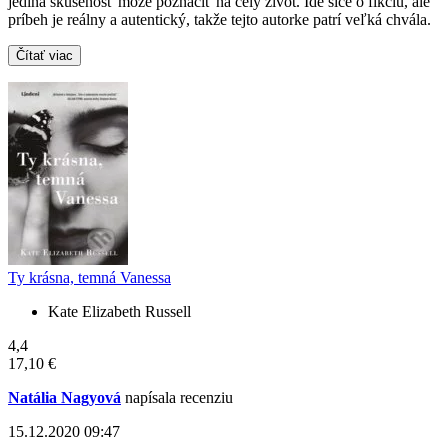
jediná skúsenosť môže poznačiť na celý život. Ide síce o fikciu, ale
príbeh je reálny a autentický, takže tejto autorke patrí veľká chvála.
Čítať viac
Ty krásna, temná Vanessa
Kate Elizabeth Russell
4,4
17,10 €
Natália Nagyová
napísala recenziu
15.12.2020 09:47