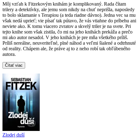
Môj vzťah k Fitzekovým knihám je komplikovaný. Rada čítam
trilery a detektívky, ale jemu som nikdy na chuť neprišla, naposledy
to bolo sklamanie s Terapiou (a teda riadne dávno). Jedna vec sa mu
však nedá uprieť; vie písať tak pútavo, že vás vtiahne do príbehu ani
neviete ako. K tomu viacero zvratov a skvelý triler je na svete. Pri
tejto knihe som však zistila, čo mi na jeho knihách prekáža a prečo
mi ako autor nesadol. V jeho knihách je pre mňa všetkého príliš.
Príliš nereálne, neuveriteľné, plné náhod a veľmi šialené a odtrhnuté
od reality. Chápem ale, že práve aj to z neho robí tak obľúbeného
autora.
Čítať viac
Zlodej duší