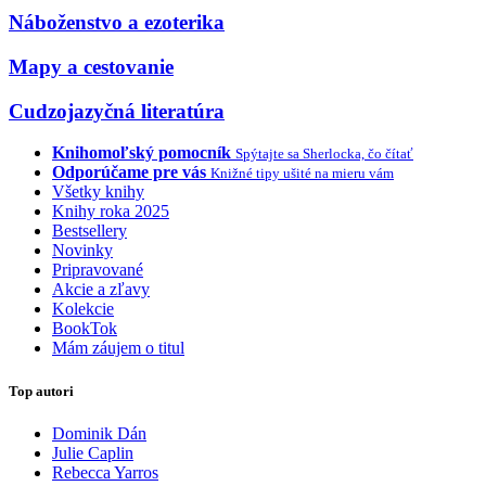
Náboženstvo a ezoterika
Mapy a cestovanie
Cudzojazyčná literatúra
Knihomoľský pomocník
Spýtajte sa Sherlocka, čo čítať
Odporúčame pre vás
Knižné tipy ušité na mieru vám
Všetky knihy
Knihy roka 2025
Bestsellery
Novinky
Pripravované
Akcie a zľavy
Kolekcie
BookTok
Mám záujem o titul
Top autori
Dominik Dán
Julie Caplin
Rebecca Yarros