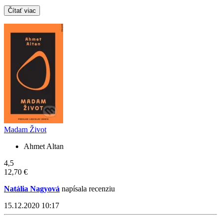
Čítať viac
Madam Život
Ahmet Altan
4,5
12,70 €
Natália Nagyová
napísala recenziu
15.12.2020 10:17