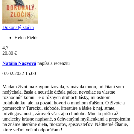
Dokonalý zločin
Helen Fields
4,7
20,80 €
Natália Nagyová
napísala recenziu
07.02.2022 15:00
Madam život ma zhypnotizovala, zamávala mnou, pri čítaní som
nedýchala, žasla a neustále držala palce, nevediac sa vlastne
rozhodnúť komu. Je o rôznych druhoch lásky, milostnom
trojuholníku, ale na pozadí hovorí o mnohom ďalšom. O živote a
pomeroch v Turecku, slobode, literatúre a láske k nej, strate,
privilegovanosti, zároveň však aj o chudobe. Mne to prišlo až
umelecky krásne napísané, s úchvatnými myšlienkami a prepojením
na známe literárne diela, filozofov, spisovateľov. Nádherné čítanie,
ktoré veľmi veľmi odporúčam !