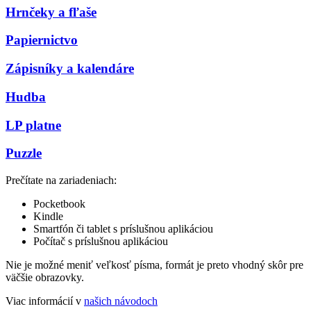
Hrnčeky a fľaše
Papiernictvo
Zápisníky a kalendáre
Hudba
LP platne
Puzzle
Prečítate na zariadeniach:
Pocketbook
Kindle
Smartfón či tablet s príslušnou aplikáciou
Počítač s príslušnou aplikáciou
Nie je možné meniť veľkosť písma, formát je preto vhodný skôr pre
väčšie obrazovky.
Viac informácií v
našich návodoch