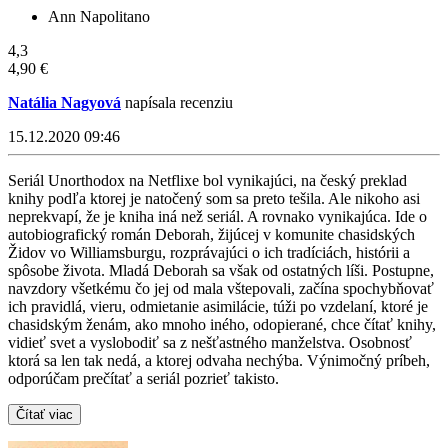
Ann Napolitano
4,3
4,90 €
Natália Nagyová
napísala recenziu
15.12.2020 09:46
Seriál Unorthodox na Netflixe bol vynikajúci, na český preklad
knihy podľa ktorej je natočený som sa preto tešila. Ale nikoho asi
neprekvapí, že je kniha iná než seriál. A rovnako vynikajúca. Ide o
autobiografický román Deborah, žijúcej v komunite chasidských
Židov vo Williamsburgu, rozprávajúci o ich tradíciách, histórii a
spôsobe života. Mladá Deborah sa však od ostatných líši. Postupne,
navzdory všetkému čo jej od mala vštepovali, začína spochybňovať
ich pravidlá, vieru, odmietanie asimilácie, túži po vzdelaní, ktoré je
chasidským ženám, ako mnoho iného, odopierané, chce čítať knihy,
vidieť svet a vyslobodiť sa z nešťastného manželstva. Osobnosť
ktorá sa len tak nedá, a ktorej odvaha nechýba. Výnimočný príbeh,
odporúčam prečítať a seriál pozrieť takisto.
Čítať viac