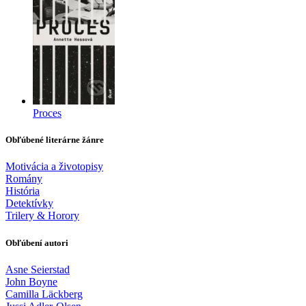
Proces
Obľúbené literárne žánre
Motivácia a životopisy
Romány
História
Detektívky
Trilery & Horory
Obľúbení autori
Asne Seierstad
John Boyne
Camilla Läckberg