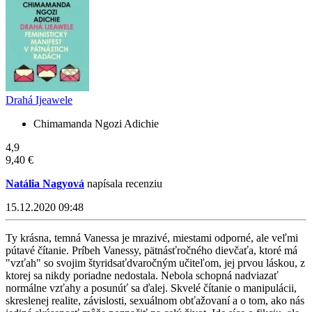
Drahá Ijeawele
Chimamanda Ngozi Adichie
4,9
9,40 €
Natália Nagyová
napísala recenziu
15.12.2020 09:48
Ty krásna, temná Vanessa je mrazivé, miestami odporné, ale veľmi
pútavé čítanie. Príbeh Vanessy, pätnásťročného dievčaťa, ktoré má
"vzťah" so svojim štyridsaťdvaročným učiteľom, jej prvou láskou, z
ktorej sa nikdy poriadne nedostala. Nebola schopná nadviazať
normálne vzťahy a posunúť sa ďalej. Skvelé čítanie o manipulácii,
skreslenej realite, závislosti, sexuálnom obťažovaní a o tom, ako nás