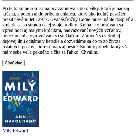
Pri tejto knihe som sa najprv zamilovala do obálky, ktorá je naozaj
krásna, a potom aj do príbehu chlapca, ktorý ako jediný pasažier
prežil haváriu letu 2977. Dvanásťročný Eddie musel náhle dospieť a
zmieriť sa so stratou celej svojej rodiny. Kniha je o posúvaní sa
vpred hoci aj malými krôčikmi, nadväzovaní nových vzťahov,
porozumení a vyrovnávaní sa so žiaľom. Zároveň sa v druhej
dejovej línii ocitáme v lietadle a dozvedáme sa čo-to zo života
ostatných postáv, ktoré sú naozaj pestré. Smutný príbeh, ktorý však
má v sebe veľa pekného a číta sa ľahko. Chválim.
Čítať viac
Milý Edward