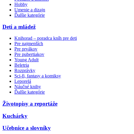
Hobby
Umenie a dizajn
Ďalšie kategórie
Deti a mládež
Knihorad – poradca kníh pre deti
Pre najmenších
Pre prvákov
Pre pubertiakov
Young Adult
Beletria
Rozprávky
Sci-fi, fantasy a komiksy
Leporelá
Náučné knihy
Ďalšie kategórie
Životopisy a reportáže
Kuchárky
Učebnice a slovníky