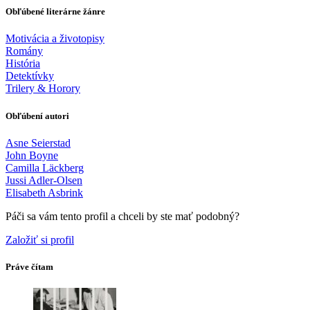
Obľúbené literárne žánre
Motivácia a životopisy
Romány
História
Detektívky
Trilery & Horory
Obľúbení autori
Asne Seierstad
John Boyne
Camilla Läckberg
Jussi Adler-Olsen
Elisabeth Asbrink
Páči sa vám tento profil a chceli by ste mať podobný?
Založiť si profil
Práve čítam