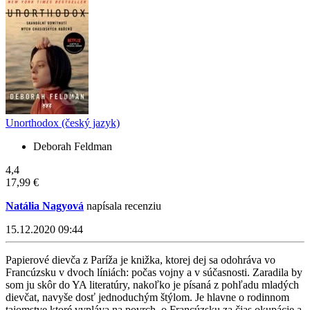
Unorthodox (český jazyk)
Deborah Feldman
4,4
17,99 €
Natália Nagyová
napísala recenziu
15.12.2020 09:44
Papierové dievča z Paríža je knižka, ktorej dej sa odohráva vo
Francúzsku v dvoch líniách: počas vojny a v súčasnosti. Zaradila by
som ju skôr do YA literatúry, nakoľko je písaná z pohľadu mladých
dievčat, navyše dosť jednoduchým štýlom. Je hlavne o rodinnom
tajomstve ktoré vypláva na povrch, o Francúzsku za čias okupácie a