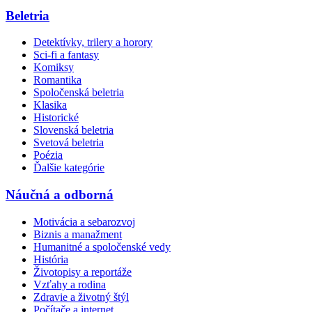
Beletria
Detektívky, trilery a horory
Sci-fi a fantasy
Komiksy
Romantika
Spoločenská beletria
Klasika
Historické
Slovenská beletria
Svetová beletria
Poézia
Ďalšie kategórie
Náučná a odborná
Motivácia a sebarozvoj
Biznis a manažment
Humanitné a spoločenské vedy
História
Životopisy a reportáže
Vzťahy a rodina
Zdravie a životný štýl
Počítače a internet