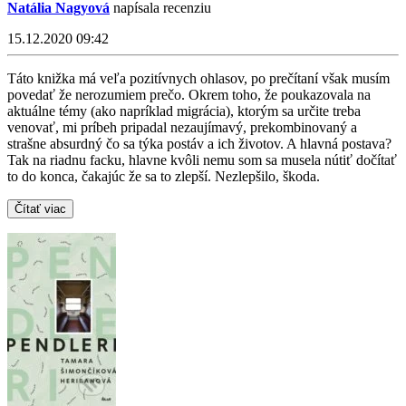
Natália Nagyová
napísala recenziu
15.12.2020 09:42
Táto knižka má veľa pozitívnych ohlasov, po prečítaní však musím
povedať že nerozumiem prečo. Okrem toho, že poukazovala na
aktuálne témy (ako napríklad migrácia), ktorým sa určite treba
venovať, mi príbeh pripadal nezaujímavý, prekombinovaný a
strašne absurdný čo sa týka postáv a ich životov. A hlavná postava?
Tak na riadnu facku, hlavne kvôli nemu som sa musela nútiť dočítať
to do konca, čakajúc že sa to zlepší. Nezlepšilo, škoda.
Čítať viac