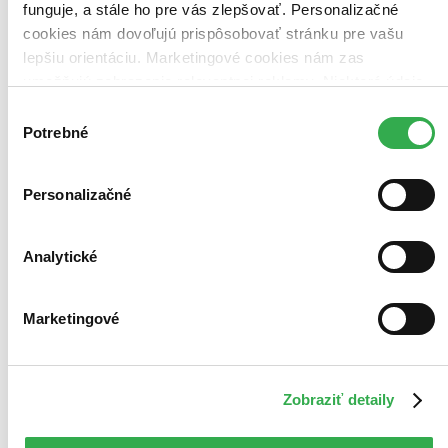
funguje, a stále ho pre vás zlepšovať. Personalizačné
cookies nám dovoľujú prispôsobovať stránku pre vašu
lepšiu orientáciu. Marketingové cookies nám zas
umožňujú zobrazenie relevantnej reklamy. Niektoré údaje
zdieľame aj s tretími stranami. Veľmi by nám pomohlo,
Výber
keby sme mohli používať všetky tieto cookies. Ďakujeme!
Potrebné
súhlasu
Personalizačné
Analytické
Marketingové
Zobraziť detaily