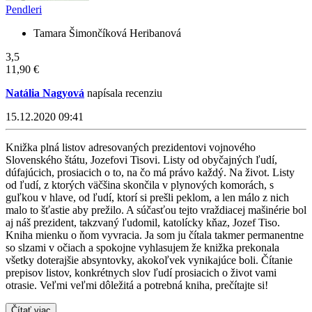
Pendleri
Tamara Šimončíková Heribanová
3,5
11,90 €
Natália Nagyová
napísala recenziu
15.12.2020 09:41
Knižka plná listov adresovaných prezidentovi vojnového
Slovenského štátu, Jozefovi Tisovi. Listy od obyčajných ľudí,
dúfajúcich, prosiacich o to, na čo má právo každý. Na život. Listy
od ľudí, z ktorých väčšina skončila v plynových komorách, s
guľkou v hlave, od ľudí, ktorí si prešli peklom, a len málo z nich
malo to šťastie aby prežilo. A súčasťou tejto vraždiacej mašinérie bol
aj náš prezident, takzvaný ľudomil, katolícky kňaz, Jozef Tiso.
Kniha mienku o ňom vyvracia. Ja som ju čítala takmer permanentne
so slzami v očiach a spokojne vyhlasujem že knižka prekonala
všetky doterajšie absyntovky, akokoľvek vynikajúce boli. Čítanie
prepisov listov, konkrétnych slov ľudí prosiacich o život vami
otrasie. Veľmi veľmi dôležitá a potrebná kniha, prečítajte si!
Čítať viac