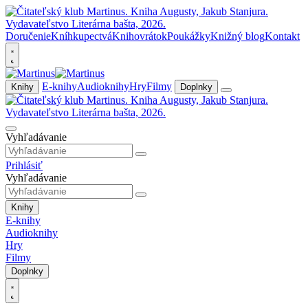
Doručenie
Kníhkupectvá
Knihovrátok
Poukážky
Knižný blog
Kontakt
E-knihy
Audioknihy
Hry
Filmy
Knihy
Doplnky
Vyhľadávanie
Prihlásiť
Vyhľadávanie
Knihy
E-knihy
Audioknihy
Hry
Filmy
Doplnky