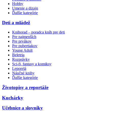
Hobby
Umenie a dizajn
Ďalšie kategórie
Deti a mládež
Knihorad – poradca kníh pre deti
Pre najmenších
Pre prvákov
Pre pubertiakov
Young Adult
Beletria
Rozprávky
Sci-fi, fantasy a komiksy
Leporelá
Náučné knihy
Ďalšie kategórie
Životopisy a reportáže
Kuchárky
Učebnice a slovníky