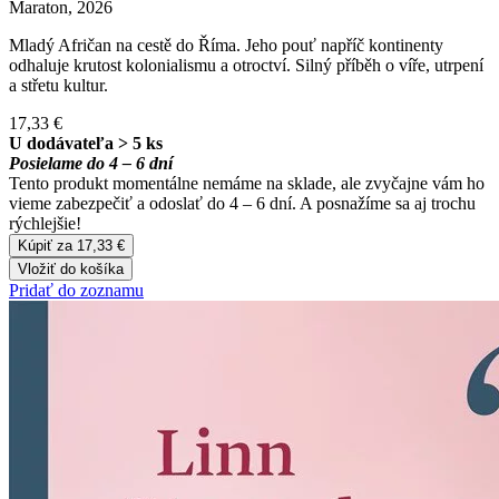
Maraton, 2026
Mladý Afričan na cestě do Říma. Jeho pouť napříč kontinenty
odhaluje krutost kolonialismu a otroctví. Silný příběh o víře, utrpení
a střetu kultur.
17,33 €
U dodávateľa > 5 ks
Posielame do 4 – 6 dní
Tento produkt momentálne nemáme na sklade, ale zvyčajne vám ho
vieme zabezpečiť a odoslať do 4 – 6 dní. A posnažíme sa aj trochu
rýchlejšie!
Kúpiť za 17,33 €
Vložiť do košíka
Pridať do zoznamu