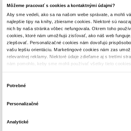
Môžeme pracovať s cookies a kontaktnými údajmi?
Aby sme vedeli, ako sa na našom webe správate, a mohli vá
najlepšie tipy na knihy, zbierame cookies. Niektoré sú naoza
nich by naša stránka vôbec nefungovala. Okrem toho použí
cookies, ktoré nám umožňujú zisťovať, ako náš web funguje,
zlepšovať. Personalizačné cookies nám dovoľujú prispôsobo
vašu lepšiu orientáciu. Marketingové cookies nám zas umož
relevantnej reklamy. Niektoré údaje zdieľame aj s tretími str
nám pomohlo, keby sme mohli používať všetky tieto cookie
Výber
Potrebné
súhlasu
Personalizačné
Naše svetlé roky
Analytické
Sarah Damoff