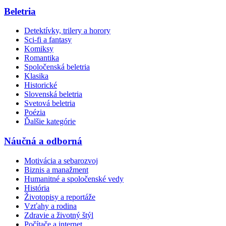
Beletria
Detektívky, trilery a horory
Sci-fi a fantasy
Komiksy
Romantika
Spoločenská beletria
Klasika
Historické
Slovenská beletria
Svetová beletria
Poézia
Ďalšie kategórie
Náučná a odborná
Motivácia a sebarozvoj
Biznis a manažment
Humanitné a spoločenské vedy
História
Životopisy a reportáže
Vzťahy a rodina
Zdravie a životný štýl
Počítače a internet