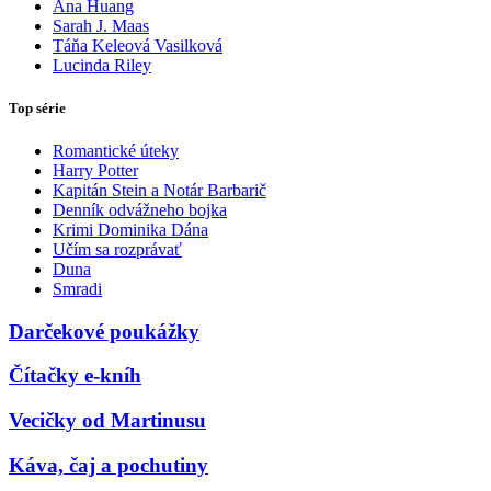
Ana Huang
Sarah J. Maas
Táňa Keleová Vasilková
Lucinda Riley
Top série
Romantické úteky
Harry Potter
Kapitán Stein a Notár Barbarič
Denník odvážneho bojka
Krimi Dominika Dána
Učím sa rozprávať
Duna
Smradi
Darčekové poukážky
Čítačky e-kníh
Vecičky od Martinusu
Káva, čaj a pochutiny