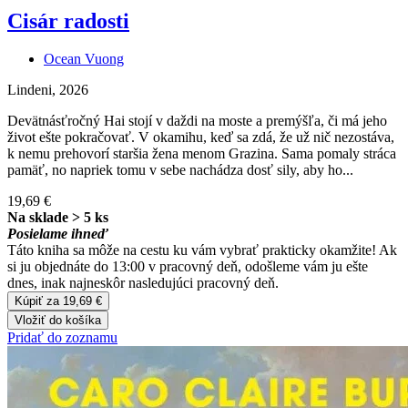
Cisár radosti
Ocean Vuong
Lindeni, 2026
Devätnásťročný Hai stojí v daždi na moste a premýšľa, či má jeho
život ešte pokračovať. V okamihu, keď sa zdá, že už nič nezostáva,
k nemu prehovorí staršia žena menom Grazina. Sama pomaly stráca
pamäť, no napriek tomu v sebe nachádza dosť sily, aby ho...
19,69 €
Na sklade > 5 ks
Posielame ihneď
Táto kniha sa môže na cestu ku vám vybrať prakticky okamžite! Ak
si ju objednáte do 13:00 v pracovný deň, odošleme vám ju ešte
dnes, inak najneskôr nasledujúci pracovný deň.
Kúpiť za 19,69 €
Vložiť do košíka
Pridať do zoznamu