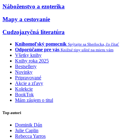
Náboženstvo a ezoterika
Mapy a cestovanie
Cudzojazyčná literatúra
Knihomoľský pomocník
Spýtajte sa Sherlocka, čo čítať
Odporúčame pre vás
Knižné tipy ušité na mieru vám
Všetky knihy
Knihy roka 2025
Bestsellery
Novinky
Pripravované
Akcie a zľavy
Kolekcie
BookTok
Mám záujem o titul
Top autori
Dominik Dán
Julie Caplin
Rebecca Yarros