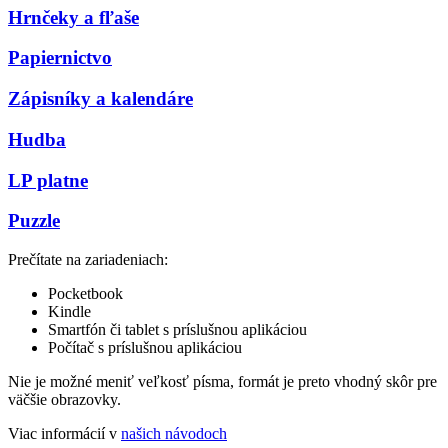
Hrnčeky a fľaše
Papiernictvo
Zápisníky a kalendáre
Hudba
LP platne
Puzzle
Prečítate na zariadeniach:
Pocketbook
Kindle
Smartfón či tablet s príslušnou aplikáciou
Počítač s príslušnou aplikáciou
Nie je možné meniť veľkosť písma, formát je preto vhodný skôr pre
väčšie obrazovky.
Viac informácií v
našich návodoch