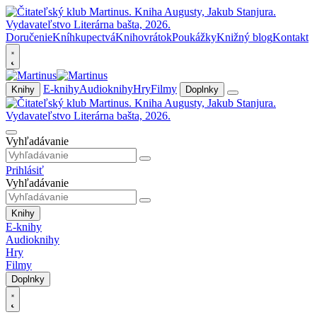
Doručenie
Kníhkupectvá
Knihovrátok
Poukážky
Knižný blog
Kontakt
E-knihy
Audioknihy
Hry
Filmy
Knihy
Doplnky
Vyhľadávanie
Prihlásiť
Vyhľadávanie
Knihy
E-knihy
Audioknihy
Hry
Filmy
Doplnky