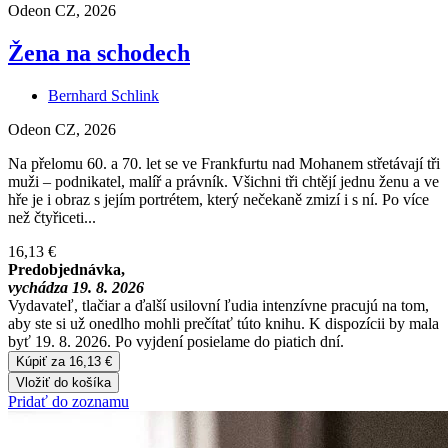
Odeon CZ, 2026
Žena na schodech
Bernhard Schlink
Odeon CZ, 2026
Na přelomu 60. a 70. let se ve Frankfurtu nad Mohanem střetávají tři
muži – podnikatel, malíř a právník. Všichni tři chtějí jednu ženu a ve
hře je i obraz s jejím portrétem, který nečekaně zmizí i s ní. Po více
než čtyřiceti...
16,13 €
Predobjednávka,
vychádza 19. 8. 2026
Vydavateľ, tlačiar a ďalší usilovní ľudia intenzívne pracujú na tom,
aby ste si už onedlho mohli prečítať túto knihu. K dispozícii by mala
byť 19. 8. 2026. Po vyjdení posielame do piatich dní.
Kúpiť za 16,13 €
Vložiť do košíka
Pridať do zoznamu