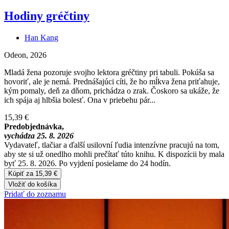
Hodiny gréčtiny
Han Kang
Odeon, 2026
Mladá žena pozoruje svojho lektora gréčtiny pri tabuli. Pokúša sa
hovoriť, ale je nemá. Prednášajúci cíti, že ho mĺkva žena priťahuje,
kým pomaly, deň za dňom, prichádza o zrak. Čoskoro sa ukáže, že
ich spája aj hlbšia bolesť. Ona v priebehu pár...
15,39 €
Predobjednávka,
vychádza 25. 8. 2026
Vydavateľ, tlačiar a ďalší usilovní ľudia intenzívne pracujú na tom,
aby ste si už onedlho mohli prečítať túto knihu. K dispozícii by mala
byť 25. 8. 2026. Po vyjdení posielame do 24 hodín.
Kúpiť za 15,39 €
Vložiť do košíka
Pridať do zoznamu