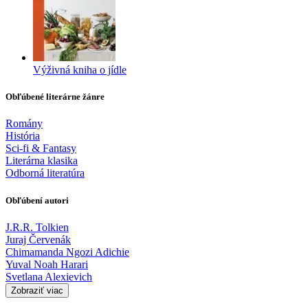
Výživná kniha o jídle
Obľúbené literárne žánre
Romány
História
Sci-fi & Fantasy
Literárna klasika
Odborná literatúra
Obľúbení autori
J.R.R. Tolkien
Juraj Červenák
Chimamanda Ngozi Adichie
Yuval Noah Harari
Svetlana Alexievich
Zobraziť viac