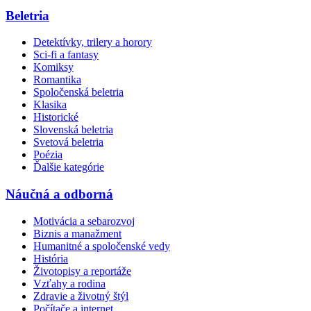
Beletria
Detektívky, trilery a horory
Sci-fi a fantasy
Komiksy
Romantika
Spoločenská beletria
Klasika
Historické
Slovenská beletria
Svetová beletria
Poézia
Ďalšie kategórie
Náučná a odborná
Motivácia a sebarozvoj
Biznis a manažment
Humanitné a spoločenské vedy
História
Životopisy a reportáže
Vzťahy a rodina
Zdravie a životný štýl
Počítače a internet