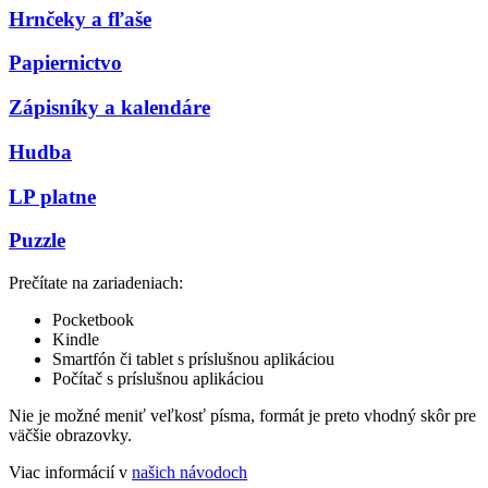
Hrnčeky a fľaše
Papiernictvo
Zápisníky a kalendáre
Hudba
LP platne
Puzzle
Prečítate na zariadeniach:
Pocketbook
Kindle
Smartfón či tablet s príslušnou aplikáciou
Počítač s príslušnou aplikáciou
Nie je možné meniť veľkosť písma, formát je preto vhodný skôr pre
väčšie obrazovky.
Viac informácií v
našich návodoch