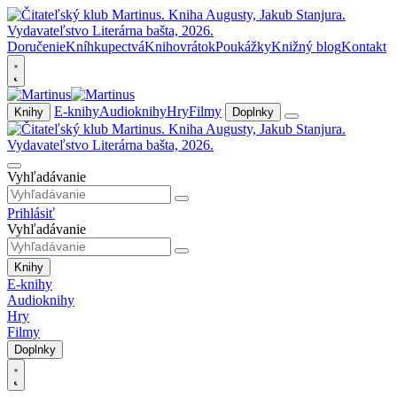
Doručenie
Kníhkupectvá
Knihovrátok
Poukážky
Knižný blog
Kontakt
E-knihy
Audioknihy
Hry
Filmy
Knihy
Doplnky
Vyhľadávanie
Prihlásiť
Vyhľadávanie
Knihy
E-knihy
Audioknihy
Hry
Filmy
Doplnky