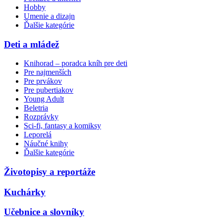
Hobby
Umenie a dizajn
Ďalšie kategórie
Deti a mládež
Knihorad – poradca kníh pre deti
Pre najmenších
Pre prvákov
Pre pubertiakov
Young Adult
Beletria
Rozprávky
Sci-fi, fantasy a komiksy
Leporelá
Náučné knihy
Ďalšie kategórie
Životopisy a reportáže
Kuchárky
Učebnice a slovníky