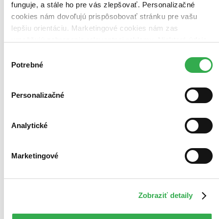
funguje, a stále ho pre vás zlepšovať. Personalizačné
cookies nám dovoľujú prispôsobovať stránku pre vašu
lepšiu orientáciu. Marketingové cookies nám zas
umožňujú zobrazenie relevantnej reklamy. Niektoré údaje
zdieľame aj s tretími stranami. Veľmi by nám pomohlo,
Výber
keby sme mohli používať všetky tieto cookies. Ďakujeme!
Potrebné
súhlasu
Personalizačné
Analytické
Marketingové
Zobraziť detaily