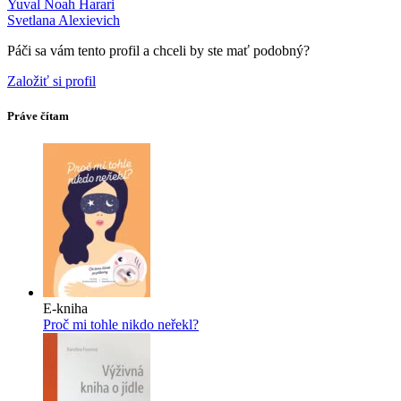
Yuval Noah Harari
Svetlana Alexievich
Páči sa vám tento profil a chceli by ste mať podobný?
Založiť si profil
Práve čítam
E-kniha
Proč mi tohle nikdo neřekl?