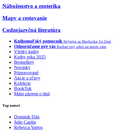
Náboženstvo a ezoterika
Mapy a cestovanie
Cudzojazyčná literatúra
Knihomoľský pomocník
Spýtajte sa Sherlocka, čo čítať
Odporúčame pre vás
Knižné tipy ušité na mieru vám
Všetky knihy
Knihy roka 2025
Bestsellery
Novinky
Pripravované
Akcie a zľavy
Kolekcie
BookTok
Mám záujem o titul
Top autori
Dominik Dán
Julie Caplin
Rebecca Yarros