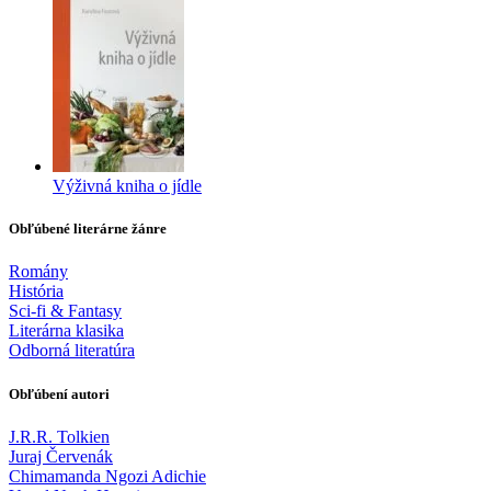
Výživná kniha o jídle
Obľúbené literárne žánre
Romány
História
Sci-fi & Fantasy
Literárna klasika
Odborná literatúra
Obľúbení autori
J.R.R. Tolkien
Juraj Červenák
Chimamanda Ngozi Adichie