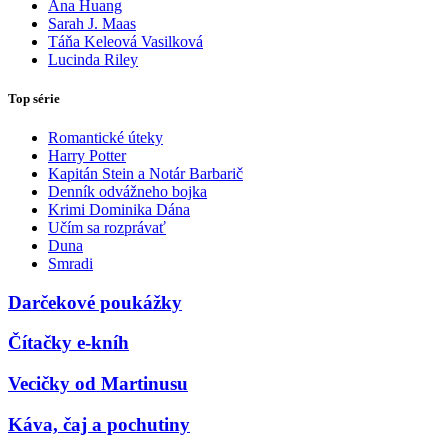
Ana Huang
Sarah J. Maas
Táňa Keleová Vasilková
Lucinda Riley
Top série
Romantické úteky
Harry Potter
Kapitán Stein a Notár Barbarič
Denník odvážneho bojka
Krimi Dominika Dána
Učím sa rozprávať
Duna
Smradi
Darčekové poukážky
Čítačky e-kníh
Vecičky od Martinusu
Káva, čaj a pochutiny