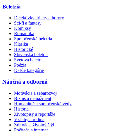
Beletria
Detektívky, trilery a horory
Sci-fi a fantasy
Komiksy
Romantika
Spoločenská beletria
Klasika
Historické
Slovenská beletria
Svetová beletria
Poézia
Ďalšie kategórie
Náučná a odborná
Motivácia a sebarozvoj
Biznis a manažment
Humanitné a spoločenské vedy
História
Životopisy a reportáže
Vzťahy a rodina
Zdravie a životný štýl
Počítače a internet