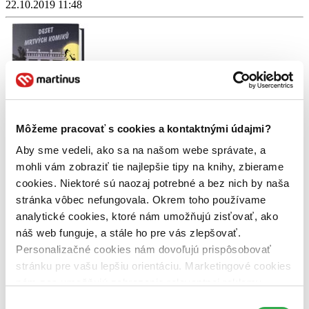
22.10.2019 11:48
Môžeme pracovať s cookies a kontaktnými údajmi?
Deset mrtvých komiků - Tajemné vraždy
Aby sme vedeli, ako sa na našom webe správate, a
Fred van Lente
mohli vám zobraziť tie najlepšie tipy na knihy, zbierame
cookies. Niektoré sú naozaj potrebné a bez nich by naša
4,0
stránka vôbec nefungovala. Okrem toho používame
18,75 €
analytické cookies, ktoré nám umožňujú zisťovať, ako
náš web funguje, a stále ho pre vás zlepšovať.
Personalizačné cookies nám dovoľujú prispôsobovať
Matej Kováč
prečítal knihu
stránku pre vašu lepšiu orientáciu. Marketingové cookies
nám zas umožňujú zobrazenie relevantnej reklamy.
22.10.2019 11:48
Niektoré údaje zdieľame aj s tretími stranami. Veľmi by
Výber