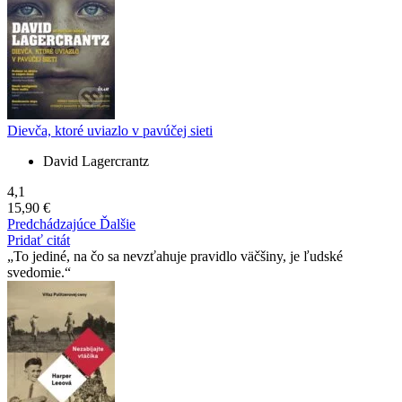
Dievča, ktoré uviazlo v pavúčej sieti
David Lagercrantz
4,1
15,90 €
Predchádzajúce
Ďalšie
Pridať citát
To jediné, na čo sa nevzťahuje pravidlo väčšiny, je ľudské
svedomie.