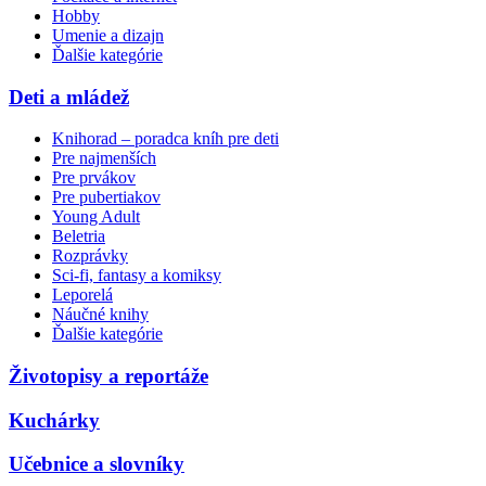
Hobby
Umenie a dizajn
Ďalšie kategórie
Deti a mládež
Knihorad – poradca kníh pre deti
Pre najmenších
Pre prvákov
Pre pubertiakov
Young Adult
Beletria
Rozprávky
Sci-fi, fantasy a komiksy
Leporelá
Náučné knihy
Ďalšie kategórie
Životopisy a reportáže
Kuchárky
Učebnice a slovníky