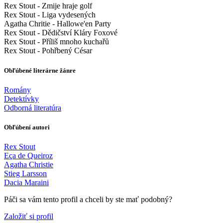
Rex Stout - Zmije hraje golf
Rex Stout - Liga vydesených
Agatha Chritie - Hallowe'en Party
Rex Stout - Dědičství Kláry Foxové
Rex Stout - Příliš mnoho kuchařů
Rex Stout - Pohřbený César
Obľúbené literárne žánre
Romány
Detektívky
Odborná literatúra
Obľúbení autori
Rex Stout
Eça de Queiroz
Agatha Christie
Stieg Larsson
Dacia Maraini
Páči sa vám tento profil a chceli by ste mať podobný?
Založiť si profil