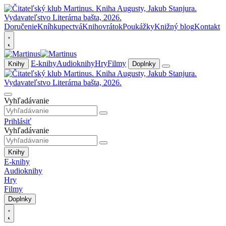
Doručenie
Kníhkupectvá
Knihovrátok
Poukážky
Knižný blog
Kontakt
E-knihy
Audioknihy
Hry
Filmy
Knihy
Doplnky
Vyhľadávanie
Prihlásiť
Vyhľadávanie
Knihy
E-knihy
Audioknihy
Hry
Filmy
Doplnky