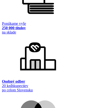
Ponúkame vyše
250 000 titulov
na sklade
Osobný odber
20 kníhkupectiev
po celom Slovensku