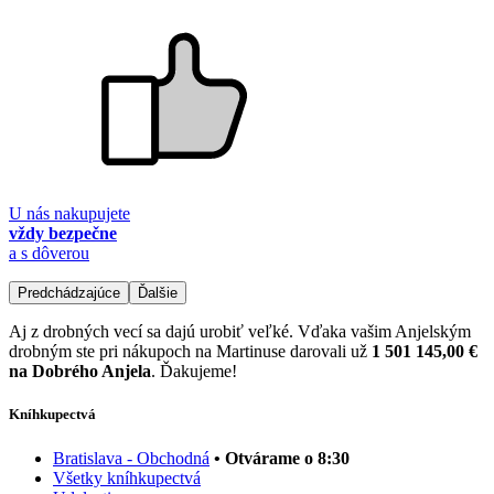
U nás nakupujete
vždy bezpečne
a s dôverou
Predchádzajúce
Ďalšie
Aj z drobných vecí sa dajú urobiť veľké. Vďaka vašim Anjelským
drobným ste pri nákupoch na Martinuse darovali už
1 501 145,00 €
na Dobrého Anjela
. Ďakujeme!
Kníhkupectvá
Bratislava - Obchodná
• Otvárame o 8:30
Všetky kníhkupectvá