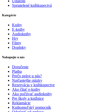
Udalosti
Spriatelené kníhkupectvá
Kategórie
Knihy
E-knihy
Audioknihy
Hry
Filmy
Doplnky
Nakupujte u nás
Doručenie
Platba
Prečo práve u nás?
Najčastejšie otázky
Rezervácia v kníhkupectve
Ako čítať e-knihy
Ako počúvať audioknihy
Pre školy a knižnice
Reklamácie
Knihomoľský pomocník
Odstúpiť od zmluvy