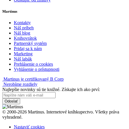
Martinus
Kontakty
Náš príbeh
Náš blog
Knihovrátok
Partnerský systém
Pridaj sa k nám
Marketing
Náš labák
Prehlásenie o cookies
Vyhlásenie o prístupnosti
Martinus je certifikovaný B Corp
Nerobíme rozdiely
Najlepšie novinky sú tie knižné. Získajte ich ako prví:
Odoslať
© 2000-2026 Martinus. Internetové kníhkupectvo. Všetky práva
vyhradené.
Nastaviť cookies