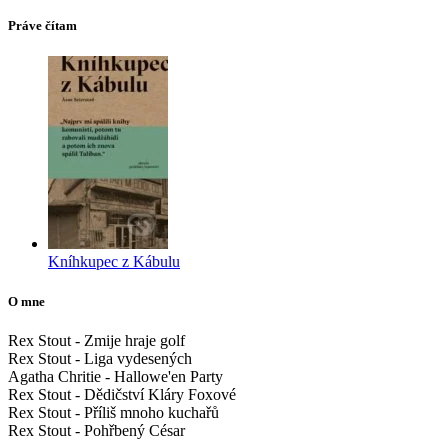
Práve čítam
Kníhkupec z Kábulu
O mne
Rex Stout - Zmije hraje golf
Rex Stout - Liga vydesených
Agatha Chritie - Hallowe'en Party
Rex Stout - Dědičství Kláry Foxové
Rex Stout - Příliš mnoho kuchařů
Rex Stout - Pohřbený César