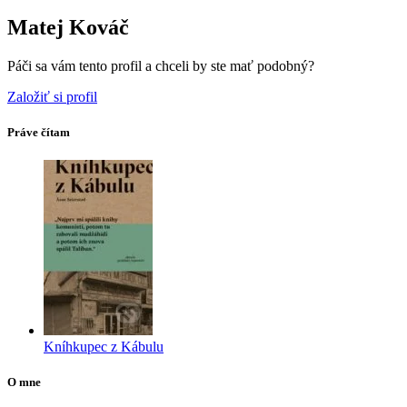
Matej Kováč
Páči sa vám tento profil a chceli by ste mať podobný?
Založiť si profil
Práve čítam
Kníhkupec z Kábulu
O mne