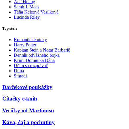
Ana Huang
Sarah J. Maas
Táňa Keleová Vasilková
Lucinda Riley
Top série
Romantické úteky
Harry Potter
Kapitán Stein a Notár Barbarič
Denník odvážneho bojka
Krimi Dominika Dána
Učím sa rozprávať
Duna
Smradi
Darčekové poukážky
Čítačky e-kníh
Vecičky od Martinusu
Káva, čaj a pochutiny