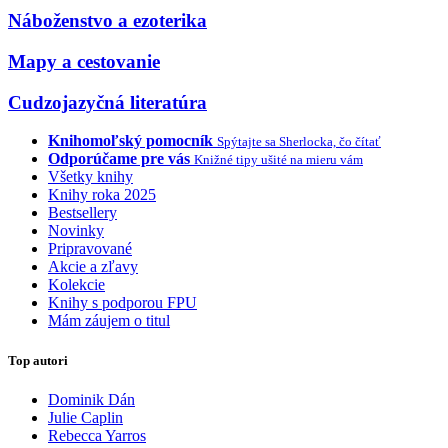
Náboženstvo a ezoterika
Mapy a cestovanie
Cudzojazyčná literatúra
Knihomoľský pomocník
Spýtajte sa Sherlocka, čo čítať
Odporúčame pre vás
Knižné tipy ušité na mieru vám
Všetky knihy
Knihy roka 2025
Bestsellery
Novinky
Pripravované
Akcie a zľavy
Kolekcie
Knihy s podporou FPU
Mám záujem o titul
Top autori
Dominik Dán
Julie Caplin
Rebecca Yarros