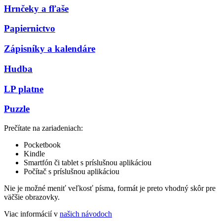
Hrnčeky a fľaše
Papiernictvo
Zápisníky a kalendáre
Hudba
LP platne
Puzzle
Prečítate na zariadeniach:
Pocketbook
Kindle
Smartfón či tablet s príslušnou aplikáciou
Počítač s príslušnou aplikáciou
Nie je možné meniť veľkosť písma, formát je preto vhodný skôr pre
väčšie obrazovky.
Viac informácií v
našich návodoch