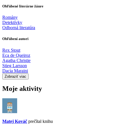
Obľúbené literárne žánre
Romány
Detektívky
Odborná literatúra
Obľúbení autori
Rex Stout
Eça de Queiroz
Agatha Christie
Stieg Larsson
Dacia Maraini
Zobraziť viac
Moje aktivity
Matej Kováč
prečítal knihu