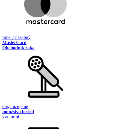
Sme 7-násobný
MasterCard
Obchodník roka
Organizujeme
množstvo besied
s autormi