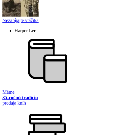
Nezabíjajte vtáčika
Harper Lee
Máme
35-ročnú tradíciu
predaja kníh