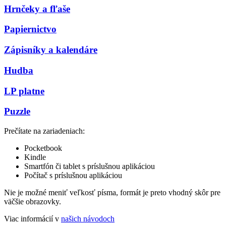
Hrnčeky a fľaše
Papiernictvo
Zápisníky a kalendáre
Hudba
LP platne
Puzzle
Prečítate na zariadeniach:
Pocketbook
Kindle
Smartfón či tablet s príslušnou aplikáciou
Počítač s príslušnou aplikáciou
Nie je možné meniť veľkosť písma, formát je preto vhodný skôr pre
väčšie obrazovky.
Viac informácií v
našich návodoch