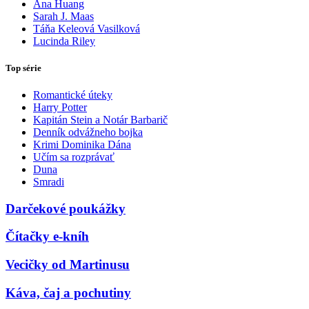
Ana Huang
Sarah J. Maas
Táňa Keleová Vasilková
Lucinda Riley
Top série
Romantické úteky
Harry Potter
Kapitán Stein a Notár Barbarič
Denník odvážneho bojka
Krimi Dominika Dána
Učím sa rozprávať
Duna
Smradi
Darčekové poukážky
Čítačky e-kníh
Vecičky od Martinusu
Káva, čaj a pochutiny