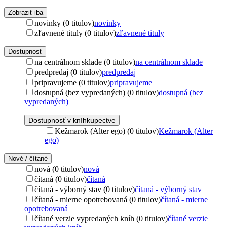
Zobraziť iba
novinky (0 titulov)
novinky
zľavnené tituly (0 titulov)
zľavnené tituly
Dostupnosť
na centrálnom sklade (0 titulov)
na centrálnom sklade
predpredaj (0 titulov)
predpredaj
pripravujeme (0 titulov)
pripravujeme
dostupná (bez vypredaných) (0 titulov)
dostupná (bez
vypredaných)
Dostupnosť v kníhkupectve
Kežmarok (Alter ego) (0 titulov)
Kežmarok (Alter
ego)
Nové / čítané
nová (0 titulov)
nová
čítaná (0 titulov)
čítaná
čítaná - výborný stav (0 titulov)
čítaná - výborný stav
čítaná - mierne opotrebovaná (0 titulov)
čítaná - mierne
opotrebovaná
čítané verzie vypredaných kníh (0 titulov)
čítané verzie