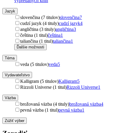
vypredaných kníh
Jazyk
slovenčina (7 titulov)
slovenčina
7
cudzí jazyk (4 tituly)
cudzí jazyk
4
angličtina (3 tituly)
angličtina
3
čeština (1 titul)
čeština
1
taliančina (1 titul)
taliančina
1
Ďalšie možnosti
Téma
veda (5 titulov)
veda
5
Vydavateľstvo
Kalligram (5 titulov)
Kalligram
5
Rizzoli Universe (1 titul)
Rizzoli Universe
1
Väzba
brožovaná väzba (4 tituly)
brožovaná väzba
4
pevná väzba (1 titul)
pevná väzba
1
Zúžiť výber