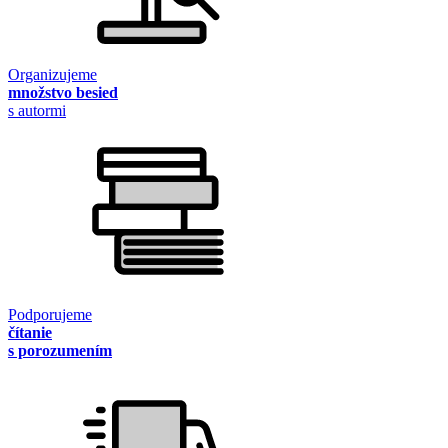
Organizujeme
množstvo besied
s autormi
Podporujeme
čítanie
s porozumením