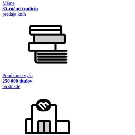
Máme
35-ročnú tradíciu
predaja kníh
Ponúkame vyše
250 000 titulov
na sklade