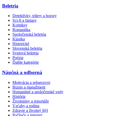
Beletria
Detektívky, trilery a horory
Sci-fi a fantasy
Komiksy
Romantika
Spoločenská beletria
Klasika
Historické
Slovenská beletria
Svetová beletria
Poézia
Ďalšie kategórie
Náučná a odborná
Motivácia a sebarozvoj
Biznis a manažment
Humanitné a spoločenské vedy
História
Životopisy a reportáže
Vzťahy a rodina
Zdravie a životný štýl
Počítače a internet