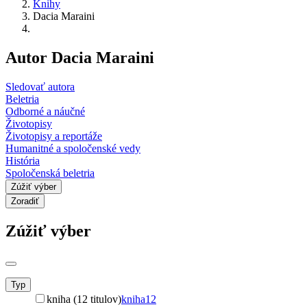
Knihy
Dacia Maraini
Autor Dacia Maraini
Sledovať autora
Beletria
Odborné a náučné
Životopisy
Životopisy a reportáže
Humanitné a spoločenské vedy
História
Spoločenská beletria
Zúžiť výber
Zoradiť
Zúžiť výber
Typ
kniha (12 titulov)
kniha
12