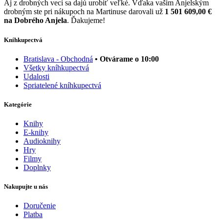
Aj z drobných vecí sa dajú urobiť veľké. Vďaka vašim Anjelským
drobným ste pri nákupoch na Martinuse darovali už
1 501 609,00 €
na Dobrého Anjela
. Ďakujeme!
Kníhkupectvá
Bratislava - Obchodná
• Otvárame o 10:00
Všetky kníhkupectvá
Udalosti
Spriatelené kníhkupectvá
Kategórie
Knihy
E-knihy
Audioknihy
Hry
Filmy
Doplnky
Nakupujte u nás
Doručenie
Platba