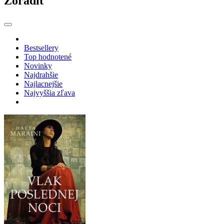
Zoradiť
Bestsellery
Top hodnotené
Novinky
Najdrahšie
Najlacnejšie
Najvyššia zľava