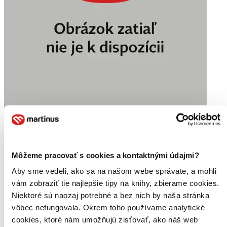
Klytaimestřiny sny
Môžeme pracovať s cookies a kontaktnými údajmi?
CZ
Aby sme vedeli, ako sa na našom webe správate, a mohli
Dacia Maraini
vám zobraziť tie najlepšie tipy na knihy, zbierame cookies.
Přeloženo z italštiny
Niektoré sú naozaj potrebné a bez nich by naša stránka
vôbec nefungovala. Okrem toho používame analytické
Kniha
brožovaná väzba
cookies, ktoré nám umožňujú zisťovať, ako náš web
Vypredané