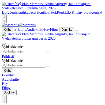
Doručenie
Kníhkupectvá
Knihovrátok
Poukážky
Knižný blog
Kontakt
E-knihy
Audioknihy
Hry
Filmy
Knihy
Doplnky
Vyhľadávanie
Prihlásiť
Vyhľadávanie
Knihy
E-knihy
Audioknihy
Hry
Filmy
Doplnky