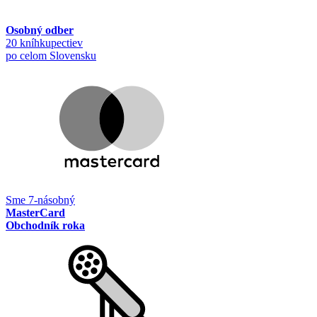
Osobný odber
20 kníhkupectiev
po celom Slovensku
Sme 7-násobný
MasterCard
Obchodník roka