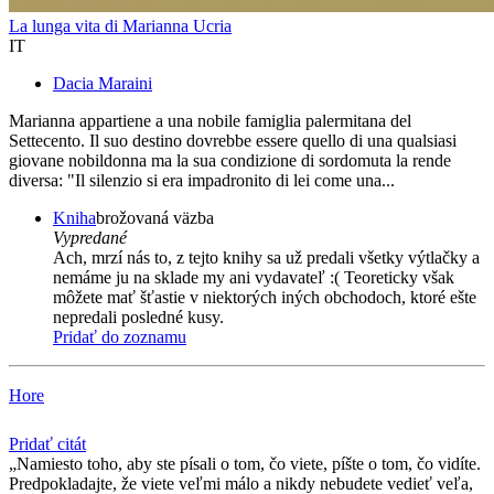
La lunga vita di Marianna Ucria
IT
Dacia Maraini
Marianna appartiene a una nobile famiglia palermitana del
Settecento. Il suo destino dovrebbe essere quello di una qualsiasi
giovane nobildonna ma la sua condizione di sordomuta la rende
diversa: "Il silenzio si era impadronito di lei come una...
Kniha
brožovaná väzba
Vypredané
Ach, mrzí nás to, z tejto knihy sa už predali všetky výtlačky a
nemáme ju na sklade my ani vydavateľ :( Teoreticky však
môžete mať šťastie v niektorých iných obchodoch, ktoré ešte
nepredali posledné kusy.
Pridať do zoznamu
Hore
Pridať citát
Namiesto toho, aby ste písali o tom, čo viete, píšte o tom, čo vidíte.
Predpokladajte, že viete veľmi málo a nikdy nebudete vedieť veľa,