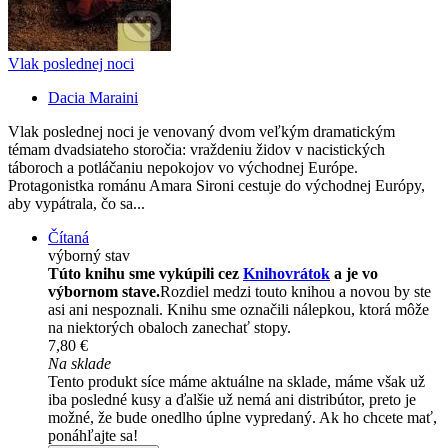
Vlak poslednej noci
Dacia Maraini
Vlak poslednej noci je venovaný dvom veľkým dramatickým
témam dvadsiateho storočia: vraždeniu židov v nacistických
táboroch a potláčaniu nepokojov vo východnej Európe.
Protagonistka románu Amara Sironi cestuje do východnej Európy,
aby vypátrala, čo sa...
Čítaná
výborný stav
Túto knihu sme vykúpili cez
Knihovrátok
a je vo
výbornom stave.
Rozdiel medzi touto knihou a novou by ste
asi ani nespoznali. Knihu sme označili nálepkou, ktorá môže
na niektorých obaloch zanechať stopy.
7,80 €
Na sklade
Tento produkt síce máme aktuálne na sklade, máme však už
iba posledné kusy a ďalšie už nemá ani distribútor, preto je
možné, že bude onedlho úplne vypredaný. Ak ho chcete mať,
ponáhľajte sa!