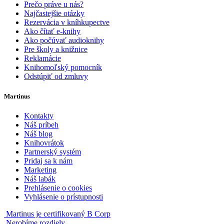
Prečo práve u nás?
Najčastejšie otázky
Rezervácia v kníhkupectve
Ako čítať e-knihy
Ako počúvať audioknihy
Pre školy a knižnice
Reklamácie
Knihomoľský pomocník
Odstúpiť od zmluvy
Martinus
Kontakty
Náš príbeh
Náš blog
Knihovrátok
Partnerský systém
Pridaj sa k nám
Marketing
Náš labák
Prehlásenie o cookies
Vyhlásenie o prístupnosti
Martinus je certifikovaný B Corp
Nerobíme rozdiely