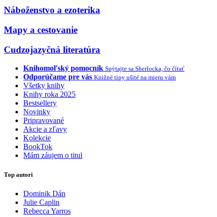
Náboženstvo a ezoterika
Mapy a cestovanie
Cudzojazyčná literatúra
Knihomoľský pomocník
Spýtajte sa Sherlocka, čo čítať
Odporúčame pre vás
Knižné tipy ušité na mieru vám
Všetky knihy
Knihy roka 2025
Bestsellery
Novinky
Pripravované
Akcie a zľavy
Kolekcie
BookTok
Mám záujem o titul
Top autori
Dominik Dán
Julie Caplin
Rebecca Yarros