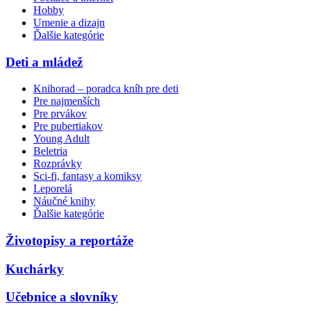
Hobby
Umenie a dizajn
Ďalšie kategórie
Deti a mládež
Knihorad – poradca kníh pre deti
Pre najmenších
Pre prvákov
Pre pubertiakov
Young Adult
Beletria
Rozprávky
Sci-fi, fantasy a komiksy
Leporelá
Náučné knihy
Ďalšie kategórie
Životopisy a reportáže
Kuchárky
Učebnice a slovníky