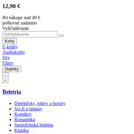
12,90 €
Pri nákupe nad 49 €
poštovné zadarmo
Vyhľadávanie
Knihy
E-knihy
Audioknihy
Hry
Filmy
Doplnky
Beletria
Detektívky, trilery a horory
Sci-fi a fantasy
Komiksy
Romantika
Spoločenská beletria
Klasika