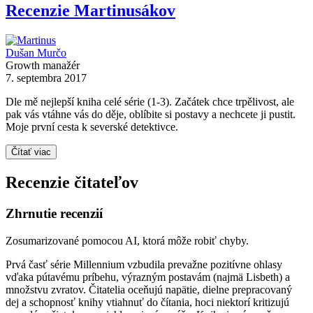
Recenzie Martinusákov
Dušan Murčo
Growth manažér
7. septembra 2017
Dle mě nejlepší kniha celé série (1-3). Začátek chce trpělivost, ale
pak vás vtáhne vás do děje, oblíbite si postavy a nechcete ji pustit.
Moje první cesta k severské detektivce.
Čítať viac
Recenzie čitateľov
Zhrnutie recenzií
Zosumarizované pomocou AI, ktorá môže robiť chyby.
Prvá časť série Millennium vzbudila prevažne pozitívne ohlasy
vďaka pútavému príbehu, výrazným postavám (najmä Lisbeth) a
množstvu zvratov. Čitatelia oceňujú napätie, dielne prepracovaný
dej a schopnosť knihy vtiahnuť do čítania, hoci niektorí kritizujú