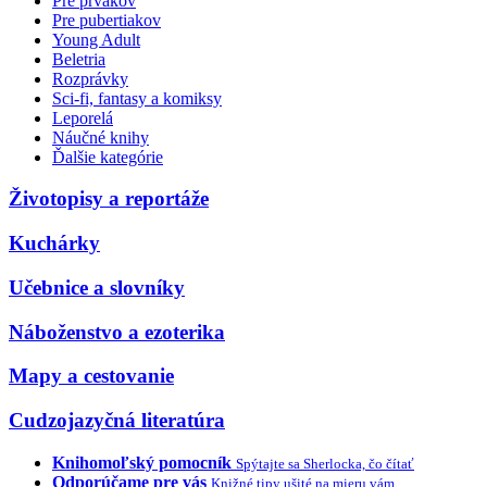
Pre prvákov
Pre pubertiakov
Young Adult
Beletria
Rozprávky
Sci-fi, fantasy a komiksy
Leporelá
Náučné knihy
Ďalšie kategórie
Životopisy a reportáže
Kuchárky
Učebnice a slovníky
Náboženstvo a ezoterika
Mapy a cestovanie
Cudzojazyčná literatúra
Knihomoľský pomocník
Spýtajte sa Sherlocka, čo čítať
Odporúčame pre vás
Knižné tipy ušité na mieru vám