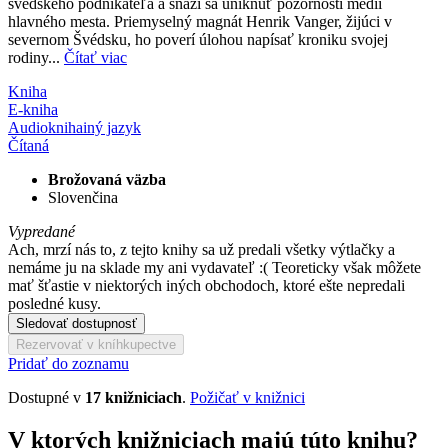
švédskeho podnikateľa a snaží sa uniknúť pozornosti médií
hlavného mesta. Priemyselný magnát Henrik Vanger, žijúci v
severnom Švédsku, ho poverí úlohou napísať kroniku svojej
rodiny...
Čítať viac
Kniha
E-kniha
Audiokniha
iný jazyk
Čítaná
Brožovaná väzba
Slovenčina
Vypredané
Ach, mrzí nás to, z tejto knihy sa už predali všetky výtlačky a
nemáme ju na sklade my ani vydavateľ :( Teoreticky však môžete
mať šťastie v niektorých iných obchodoch, ktoré ešte nepredali
posledné kusy.
Sledovať dostupnosť
Rezervovať v kníhkupectve
Pridať do zoznamu
Dostupné v
17 knižniciach
.
Požičať v knižnici
V ktorých knižniciach majú túto knihu?