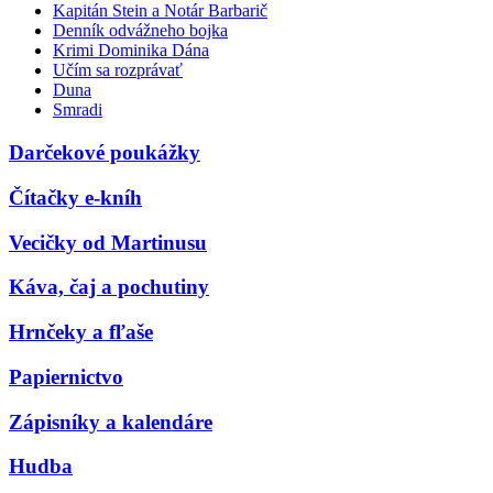
Kapitán Stein a Notár Barbarič
Denník odvážneho bojka
Krimi Dominika Dána
Učím sa rozprávať
Duna
Smradi
Darčekové poukážky
Čítačky e-kníh
Vecičky od Martinusu
Káva, čaj a pochutiny
Hrnčeky a fľaše
Papiernictvo
Zápisníky a kalendáre
Hudba