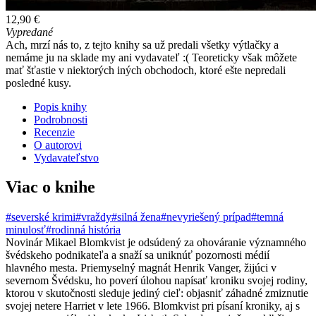
12,90 €
Vypredané
Ach, mrzí nás to, z tejto knihy sa už predali všetky výtlačky a
nemáme ju na sklade my ani vydavateľ :( Teoreticky však môžete
mať šťastie v niektorých iných obchodoch, ktoré ešte nepredali
posledné kusy.
Popis knihy
Podrobnosti
Recenzie
O autorovi
Vydavateľstvo
Viac o knihe
#severské krimi
#vraždy
#silná žena
#nevyriešený prípad
#temná
minulosť
#rodinná história
Novinár Mikael Blomkvist je odsúdený za ohováranie významného
švédskeho podnikateľa a snaží sa uniknúť pozornosti médií
hlavného mesta. Priemyselný magnát Henrik Vanger, žijúci v
severnom Švédsku, ho poverí úlohou napísať kroniku svojej rodiny,
ktorou v skutočnosti sleduje jediný cieľ: objasniť záhadné zmiznutie
svojej netere Harriet v lete 1966. Blomkvist pri písaní kroniky, aj s