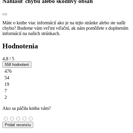
Nahlásiť chybu alebo škodlivý obsah
Máte o knihe viac informácií ako je na tejto stránke alebo ste našli
chybu? Budeme vám veľmi vďační, ak nám pomôžete s doplnením
informácií na našich stránkach.
Hodnotenia
4,8
/ 5
558 hodnotení
476
54
19
7
2
Ako sa páčila kniha vám?
Pridať recenziu