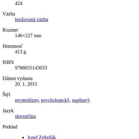
424
Väzba
brožovaná väzba
Rozmer
146×227 mm
Hmotnosť
413 g
ISBN
9788055143033
Dátum vydania
20. 1. 2015
Štýl
mysteriózny
,
psychologický
,
napínavý
Jazyk
slovenčina
Preklad
Jozef Zelizňák