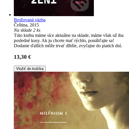
Brožovaná väzba
Čeština, 2015
Na sklade 2 ks
Túto knihu máme síce aktuálne na sklade, máme však už iba
posledné kusy. Ak ju chcete mať rýchlo, ponáhľajte sa!
Dodanie ďalších môže trvať dlhšie, zvyčajne do piatich dní.
13,30 €
Vložiť do košíka