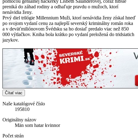
pomocou geniálnej hackerky Lisbeth Salanderovej, čoraz hlbšie
preniká do záhad rodiny a odhaľuje pravdu o mužoch, ktorí
nenávidia ženy.
Prvý diel trilógie Millennium Muži, ktorí nenávidia ženy získal hneď
po svojom vydaní cenu za najlepší severský kriminálny román roka
a v deväťmiliónovom Švédsku sa ho dosiaľ predalo viac než 850
000 výtlačkov. Kniha bola krátko po vydaní preložená do tridsiatich
jazykov.
Čítať viac
Naše katalógové číslo
195810
Originálny názov
Män som hatar kvinnor
Počet strán