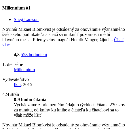
Millennium #1
Stieg Larsson
Novinár Mikael Blomkvist je odsúdený za ohováranie významného
švédskeho podnikateľa a snaží sa uniknúť pozornosti médií
hlavného mesta. Priemyselný magnát Henrik Vanger, žijúci...
Čítať
viac
4,8
558 hodnotení
1. diel série
Millennium
Vydavateľstvo
Ikar
, 2015
424 strán
8-9 hodín čítania
Vychádzame z priemerného údaju o rýchlosti čítania 230 slov
za minútu, od knihy ku knihe a čitateľa ku čitateľovi sa to
však môže líšiť.
Novinár Mikael Blomkvist je odsúdený za ohováranie významného