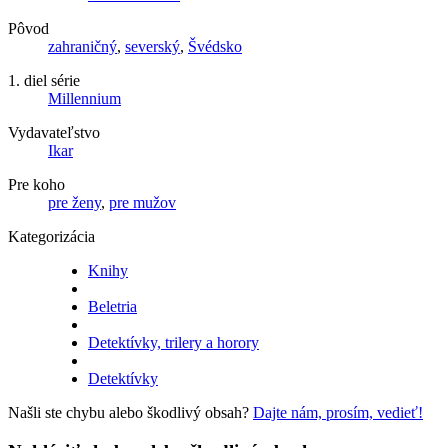
Pôvod
zahraničný
,
severský
,
Švédsko
1. diel série
Millennium
Vydavateľstvo
Ikar
Pre koho
pre ženy
,
pre mužov
Kategorizácia
Knihy
Beletria
Detektívky, trilery a horory
Detektívky
Našli ste chybu alebo škodlivý obsah?
Dajte nám, prosím, vedieť!