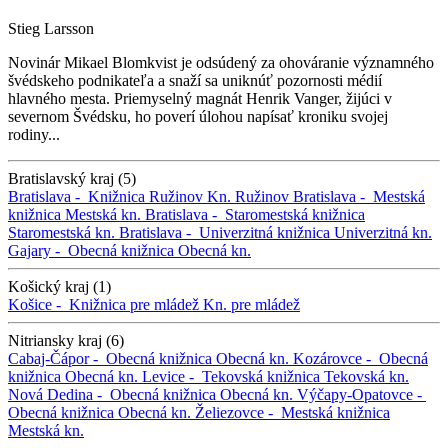
Stieg Larsson
Novinár Mikael Blomkvist je odsúdený za ohováranie významného
švédskeho podnikateľa a snaží sa uniknúť pozornosti médií
hlavného mesta. Priemyselný magnát Henrik Vanger, žijúci v
severnom Švédsku, ho poverí úlohou napísať kroniku svojej
rodiny...
Bratislavský kraj (5)
Bratislava -
Knižnica Ružinov
Kn. Ružinov
Bratislava -
Mestská
knižnica
Mestská kn.
Bratislava -
Staromestská knižnica
Staromestská kn.
Bratislava -
Univerzitná knižnica
Univerzitná kn.
Gajary -
Obecná knižnica
Obecná kn.
Košický kraj (1)
Košice -
Knižnica pre mládež
Kn. pre mládež
Nitriansky kraj (6)
Cabaj-Čápor -
Obecná knižnica
Obecná kn.
Kozárovce -
Obecná
knižnica
Obecná kn.
Levice -
Tekovská knižnica
Tekovská kn.
Nová Dedina -
Obecná knižnica
Obecná kn.
Výčapy-Opatovce -
Obecná knižnica
Obecná kn.
Želiezovce -
Mestská knižnica
Mestská kn.