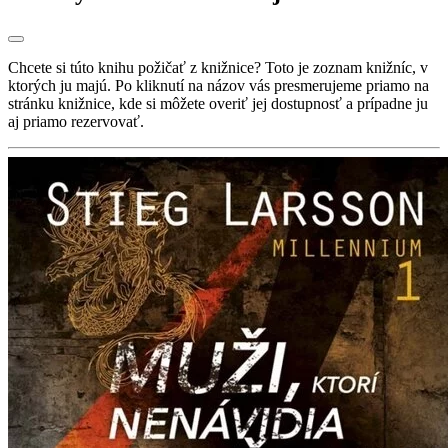
Chcete si túto knihu požičať z knižnice? Toto je zoznam knižníc, v
ktorých ju majú. Po kliknutí na názov vás presmerujeme priamo na
stránku knižnice, kde si môžete overiť jej dostupnosť a prípadne ju
aj priamo rezervovať.