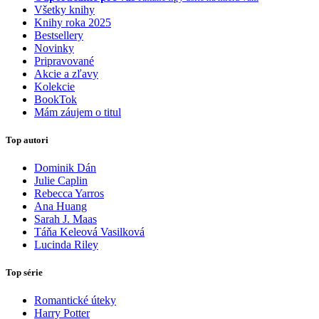
Všetky knihy
Knihy roka 2025
Bestsellery
Novinky
Pripravované
Akcie a zľavy
Kolekcie
BookTok
Mám záujem o titul
Top autori
Dominik Dán
Julie Caplin
Rebecca Yarros
Ana Huang
Sarah J. Maas
Táňa Keleová Vasilková
Lucinda Riley
Top série
Romantické úteky
Harry Potter