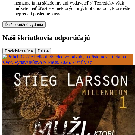
nemáme ju na sklade my ani vydavateľ :( Teoreticky však
môžete mať šťastie v niektorých iných obchodoch, ktoré ešte
nepredali posledné kusy.
Ďalšie knižné vydania
Naši škriatkovia odporúčajú
Predchádzajúce
Ďalšie