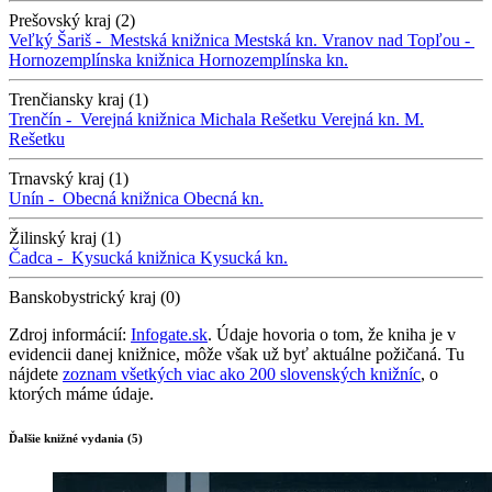
Prešovský kraj (2)
Veľký Šariš -
Mestská knižnica
Mestská kn.
Vranov nad Topľou -
Hornozemplínska knižnica
Hornozemplínska kn.
Trenčiansky kraj (1)
Trenčín -
Verejná knižnica Michala Rešetku
Verejná kn. M.
Rešetku
Trnavský kraj (1)
Unín -
Obecná knižnica
Obecná kn.
Žilinský kraj (1)
Čadca -
Kysucká knižnica
Kysucká kn.
Banskobystrický kraj (0)
Zdroj informácií:
Infogate.sk
. Údaje hovoria o tom, že kniha je v
evidencii danej knižnice, môže však už byť aktuálne požičaná. Tu
nájdete
zoznam všetkých viac ako 200 slovenských knižníc
, o
ktorých máme údaje.
Ďalšie knižné vydania (5)