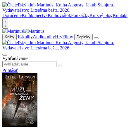
Doručenie
Kníhkupectvá
Knihovrátok
Poukážky
Knižný blog
Kontakt
E-knihy
Audioknihy
Hry
Filmy
Knihy
Doplnky
Vyhľadávanie
Prihlásiť