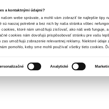
es a kontaktnými údajmi?
našom webe správate, a mohli vám zobraziť tie najlepšie tipy n
é sú naozaj potrebné a bez nich by naša stránka vôbec nefung
 cookies, ktoré nám umožňujú zisťovať, ako náš web funguje, a 
ačné cookies nám dovoľujú prispôsobovať stránku pre vašu lepši
zas umožňujú zobrazenie relevantnej reklamy. Niektoré údaje z
y nám pomohlo, keby sme mohli používať všetky tieto cookies. 
ersonalizačné
Analytické
Marketi