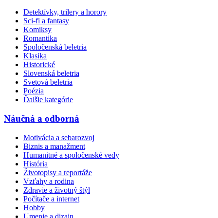
Detektívky, trilery a horory
Sci-fi a fantasy
Komiksy
Romantika
Spoločenská beletria
Klasika
Historické
Slovenská beletria
Svetová beletria
Poézia
Ďalšie kategórie
Náučná a odborná
Motivácia a sebarozvoj
Biznis a manažment
Humanitné a spoločenské vedy
História
Životopisy a reportáže
Vzťahy a rodina
Zdravie a životný štýl
Počítače a internet
Hobby
Umenie a dizajn