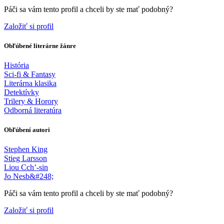
Páči sa vám tento profil a chceli by ste mať podobný?
Založiť si profil
Obľúbené literárne žánre
História
Sci-fi & Fantasy
Literárna klasika
Detektívky
Trilery & Horory
Odborná literatúra
Obľúbení autori
Stephen King
Stieg Larsson
Liou Cch’-sin
Jo Nesb&#248;
Páči sa vám tento profil a chceli by ste mať podobný?
Založiť si profil