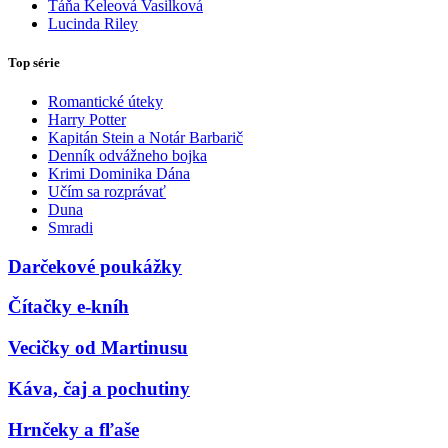
Táňa Keleová Vasilková
Lucinda Riley
Top série
Romantické úteky
Harry Potter
Kapitán Stein a Notár Barbarič
Denník odvážneho bojka
Krimi Dominika Dána
Učím sa rozprávať
Duna
Smradi
Darčekové poukážky
Čítačky e-kníh
Vecičky od Martinusu
Káva, čaj a pochutiny
Hrnčeky a fľaše