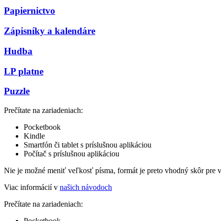
Papiernictvo
Zápisníky a kalendáre
Hudba
LP platne
Puzzle
Prečítate na zariadeniach:
Pocketbook
Kindle
Smartfón či tablet s príslušnou aplikáciou
Počítač s príslušnou aplikáciou
Nie je možné meniť veľkosť písma, formát je preto vhodný skôr pre 
Viac informácií v
našich návodoch
Prečítate na zariadeniach:
Pocketbook