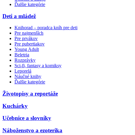
Ďalšie kategórie
Deti a mládež
Knihorad – poradca kníh pre deti
Pre najmenších
Pre prvákov
Pre pubertiakov
Young Adult
Beletria
Rozprávky
Sci-fi, fantasy a komiksy
Leporelá
Náučné knihy
Ďalšie kategórie
Životopisy a reportáže
Kuchárky
Učebnice a slovníky
Náboženstvo a ezoterika