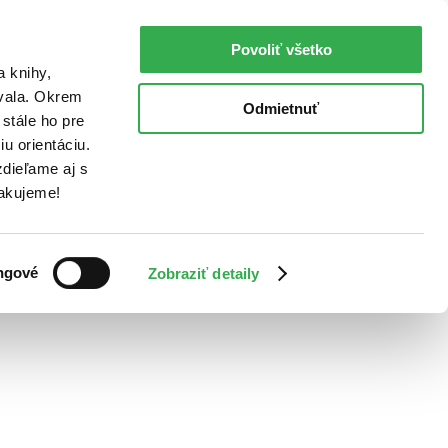
Povoliť všetko
a knihy,
ovala. Okrem
Odmietnuť
stále ho pre
u orientáciu.
dieľame aj s
Ďakujeme!
ngové
Zobraziť detaily