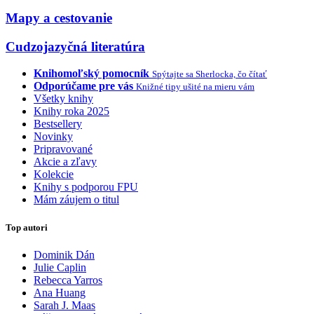
Mapy a cestovanie
Cudzojazyčná literatúra
Knihomoľský pomocník
Spýtajte sa Sherlocka, čo čítať
Odporúčame pre vás
Knižné tipy ušité na mieru vám
Všetky knihy
Knihy roka 2025
Bestsellery
Novinky
Pripravované
Akcie a zľavy
Kolekcie
Knihy s podporou FPU
Mám záujem o titul
Top autori
Dominik Dán
Julie Caplin
Rebecca Yarros
Ana Huang
Sarah J. Maas