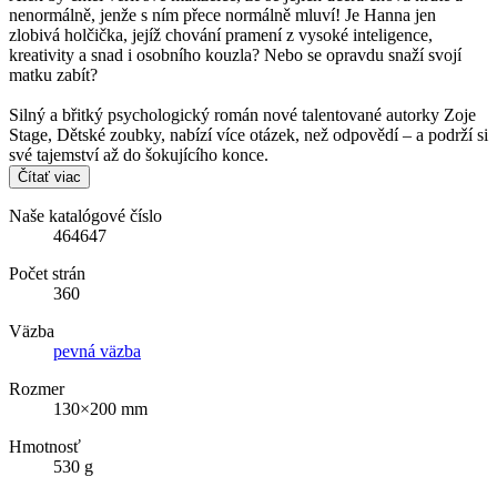
nenormálně, jenže s ním přece normálně mluví! Je Hanna jen
zlobivá holčička, jejíž chování pramení z vysoké inteligence,
kreativity a snad i osobního kouzla? Nebo se opravdu snaží svojí
matku zabít?
Silný a břitký psychologický román nové talentované autorky Zoje
Stage, Dětské zoubky, nabízí více otázek, než odpovědí – a podrží si
své tajemství až do šokujícího konce.
Čítať viac
Naše katalógové číslo
464647
Počet strán
360
Väzba
pevná väzba
Rozmer
130×200 mm
Hmotnosť
530 g