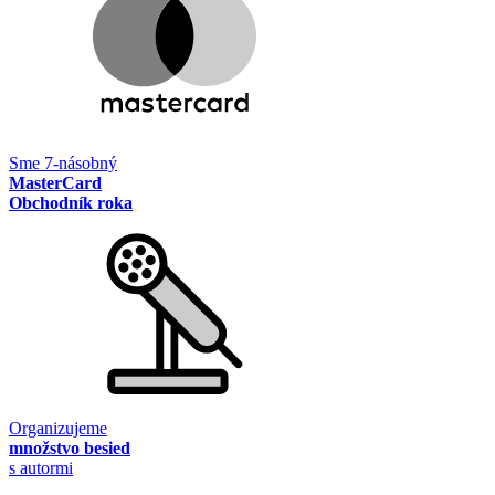
Sme 7-násobný
MasterCard
Obchodník roka
Organizujeme
množstvo besied
s autormi