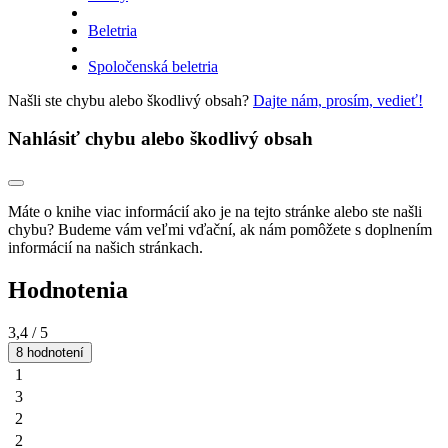
Beletria
Spoločenská beletria
Našli ste chybu alebo škodlivý obsah?
Dajte nám, prosím, vedieť!
Nahlásiť chybu alebo škodlivý obsah
Máte o knihe viac informácií ako je na tejto stránke alebo ste našli
chybu? Budeme vám veľmi vďační, ak nám pomôžete s doplnením
informácií na našich stránkach.
Hodnotenia
3,4
/ 5
8 hodnotení
1
3
2
2