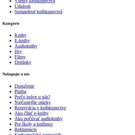
Všetky kníhkupectvá
Udalosti
Spriatelené kníhkupectvá
Kategórie
Knihy
E-knihy
Audioknihy
Hry
Filmy
Doplnky
Nakupujte u nás
Doručenie
Platba
Prečo práve u nás?
Najčastejšie otázky
Rezervácia v kníhkupectve
Ako čítať e-knihy
Ako počúvať audioknihy
Pre školy a knižnice
Reklamácie
Knihomoľský pomocník