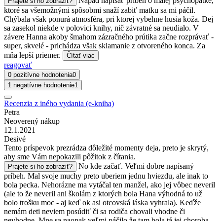
Nápad napísať príbeh o malej psychopatke,
Prajete si ho zobraziť?
ktoré sa všemožnými spôsobmi snaží zabiť matku sa mi páčil.
Chýbala však ponurá atmosféra, pri ktorej vybehne husia koža. Dej
sa zasekol niekde v polovici knihy, nič závratné sa neudialo. V
závere Hanna akoby šmahom zázračného prútika začne rozprávať -
super, skvelé - prichádza však sklamanie z otvoreného konca. Za
mňa lepší priemer.
Čítať viac
reagovať
0 pozitívne hodnotenia
0
1 negatívne hodnotenie
1
Recenzia z iného vydania (e-kniha)
Petra
Neoverený nákup
12.1.2021
Desivé
Tento príspevok prezrádza dôležité momenty deja, preto je skrytý,
aby sme Vám nepokazili pôžitok z čítania.
No kde začať. Veľmi dobre napísaný
Prajete si ho zobraziť?
príbeh. Mal svoje muchy preto uberiem jednu hviezdu, ale inak to
bola pecka. Nehorázne ma vytáčal ten manžel, ako jej vôbec neveril
(ale to že neveril ani školám z ktorých bola Hana výhodná to už
bolo trošku moc - aj keď ok asi otcovská láska vyhrala). Keďže
nemám deti neviem posúdiť či sa rodiča chovali vhodne či
nevhodne. Mne sa naopak veľmi páčilo že tam bola tá jej choroba