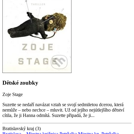
Dětské zoubky
Zoje Stage
Suzette se nedaří navázat vztah se svojí sedmiletou dcerou, která
nemůže – nebo nechce – mluvit. Už od jejího nejútlejšího dětství
cítila, že ji Hanna odmítá. Suzette připadá, že ji...
Bratislavský kraj (3)
Bratislava -
Miestna knižnica Petržalka
Miestna kn. Petržalka