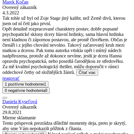
Marek Kočan
Overený zákazník
4.3.2022
Tak tohle už byl od Zoje Stage jiný kalibr, než Země divů, kterou
jsem od ní četl jako první.
Opět detailně rozpracované charaktery postav, dobře popsané
psychopatické sklony dcery hlavní hrdinky, sama hlavní hrdinka
není kladnou či zápornou postavou, ale prostě člověkem. Občas je
čtenáři i z jejího chování nevolno. Takový začarovaný kruh mezi
matkou a dcerou. Pak tomu autorka vtiskla opět i mírný nádech
nadpřirozena, protože až dokonce nevíme, jestli je dcera Hanna
opravdu psychopatická, nebo posedlá čarodějkou ze středověku.
Za mě kvalitní psychologický thriller, můžu doporučit v rámci
oddechové četby od složitějších žánrů.
Čítať viac
reagovať
1 pozitívne hodnotenie
1
0 negatívne hodnotenia
0
Daniela Kyseľová
Overený zákazník
29.8.2021
Mierne sklamanie
Tento príspevok prezrádza dôležité momenty deja, preto je skrytý,
aby sme Vám nepokazili pôžitok z čítania.