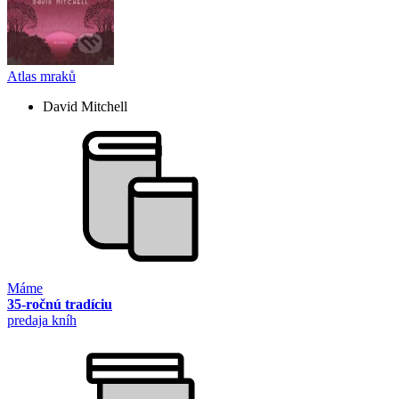
Atlas mraků
David Mitchell
Máme
35-ročnú tradíciu
predaja kníh