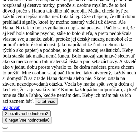
rozpísaná aj detstvo matky, pretože si osobne myslím, že to bol
dôvod prečo s Hanou tak dlho nič nerobili. Matka chcela byť za
každú cenu lepšia matka než bola tá jej. Čiže chápem, že dlhú dobu
prehliadli signály, ktoré by možno ostatný videli už dávno. Ale
Hana. No tak to bola vynikajúco napísaná postava. Páčilo sa mi, že
aj keď bola totálne psycho, stále to bolo dieťa, a preto nedokázala
vlastne svoju matku zabiť, pretože jej detský mozog nemohol ešte
pobrať niektoré skutočnosti (ako napríklad že ľudia nehoria tak
rýchlo ako papier) a podobne, to ju robilo naozaj realistickú. Keby
bola staršia tak matka nemá šancu. Bolo naozaj zaujímavé sledovať
ako sa medzi sebou bili materská láska a pud sebazáchovy. A skvelé
ako v jednu dobu proste vyhralo to, že dcéra nedcéra proste chcem
to prežiť. Mne osobne sa aj páčil koniec, taký otvorený, každý nech
si domyslí či sa z tade Hana dostala alebo nie. Skorej ostala na
záveru nezodpovedaná otázka. Vzala by matka späť svoju dcéra aj
keď vie, že sa ju snaží zabiť? Knihu každopádne odporúčam, aj keď
mne sa čítala ľahko, keďže nemám deti. Keby ich mám tak sa ich
azi zacnem báť.
Čítať viac
reagovať
2 pozitívne hodnotenia
2
0 negatívne hodnotenia
0