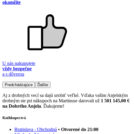
okamžite
U nás nakupujete
vždy bezpečne
a s dôverou
Predchádzajúce
Ďalšie
Aj z drobných vecí sa dajú urobiť veľké. Vďaka vašim Anjelským
drobným ste pri nákupoch na Martinuse darovali už
1 501 145,00 €
na Dobrého Anjela
. Ďakujeme!
Kníhkupectvá
Bratislava - Obchodná
• Otvorené do 21:00