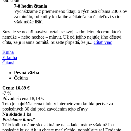
360 strán
7-8 hodín čítania
Vychádzame z priemerného údaju o rýchlosti čítania 230 slov
za minútu, od knihy ku knihe a čitateľa ku čitateľovi sa to
však môže líšiť.
Suzette se nedaří navázat vztah se svojí sedmiletou dcerou, která
nemůže – nebo nechce – mluvit. Už od jejího nejútlejšího dětství
cítila, že ji Hanna odmítá. Suzette připadá, že ji...
Čítať viac
Kniha
E-kniha
Čítaná
Pevná väzba
Čeština
Cena:
16,89 €
-7 %
Pôvodná cena
18,19 €
Toto je najnižšia cena titulu v internetovom kníhkupectve za
posledných 30 dní pred zavedením tejto zľavy.
Na sklade 1 ks
Posielame ihneď
Túto knihu máme síce aktuálne na sklade, máme však už iba
posledné kusy. Ak ju chcete mať rýchlo, ponáhľajte sa! Dodanie