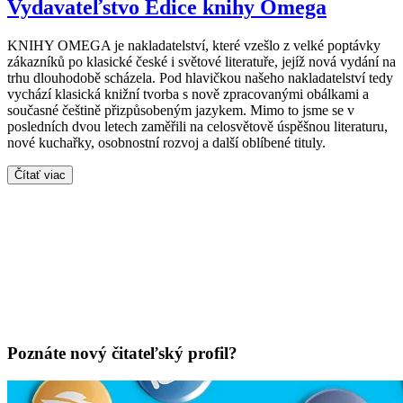
Vydavateľstvo Edice knihy Omega
KNIHY OMEGA je nakladatelství, které vzešlo z velké poptávky
zákazníků po klasické české i světové literatuře, jejíž nová vydání na
trhu dlouhodobě scházela. Pod hlavičkou našeho nakladatelství tedy
vychází klasická knižní tvorba s nově zpracovanými obálkami a
současné češtině přizpůsobeným jazykem. Mimo to jsme se v
posledních dvou letech zaměřili na celosvětově úspěšnou literaturu,
nové kuchařky, osobnostní rozvoj a další oblíbené tituly.
Čítať viac
Poznáte nový čitateľský profil?