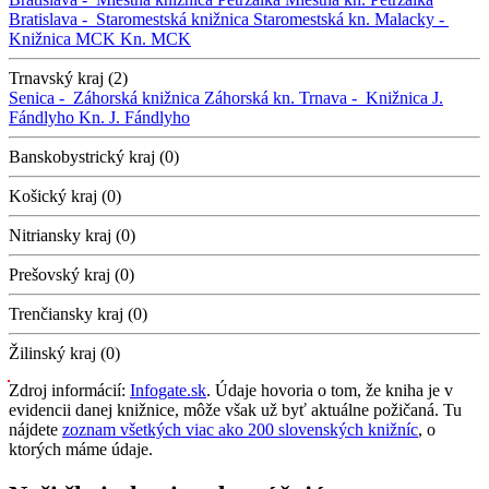
Bratislava -
Staromestská knižnica
Staromestská kn.
Malacky -
Knižnica MCK
Kn. MCK
Trnavský kraj (2)
Senica -
Záhorská knižnica
Záhorská kn.
Trnava -
Knižnica J.
Fándlyho
Kn. J. Fándlyho
Banskobystrický kraj (0)
Košický kraj (0)
Nitriansky kraj (0)
Prešovský kraj (0)
Trenčiansky kraj (0)
Žilinský kraj (0)
Zdroj informácií:
Infogate.sk
. Údaje hovoria o tom, že kniha je v
evidencii danej knižnice, môže však už byť aktuálne požičaná. Tu
nájdete
zoznam všetkých viac ako 200 slovenských knižníc
, o
ktorých máme údaje.