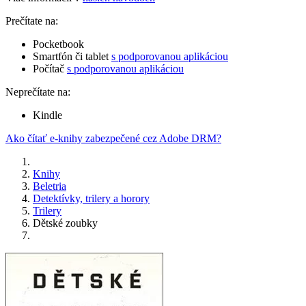
Prečítate na:
Pocketbook
Smartfón či tablet
s podporovanou aplikáciou
Počítač
s podporovanou aplikáciou
Neprečítate na:
Kindle
Ako čítať e-knihy zabezpečené cez Adobe DRM?
Knihy
Beletria
Detektívky, trilery a horory
Trilery
Dětské zoubky