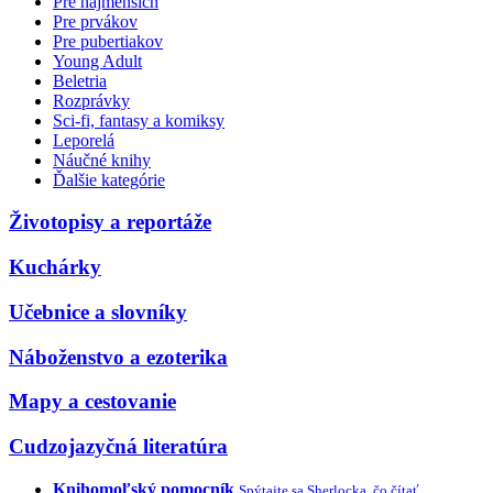
Pre najmenších
Pre prvákov
Pre pubertiakov
Young Adult
Beletria
Rozprávky
Sci-fi, fantasy a komiksy
Leporelá
Náučné knihy
Ďalšie kategórie
Životopisy a reportáže
Kuchárky
Učebnice a slovníky
Náboženstvo a ezoterika
Mapy a cestovanie
Cudzojazyčná literatúra
Knihomoľský pomocník
Spýtajte sa Sherlocka, čo čítať