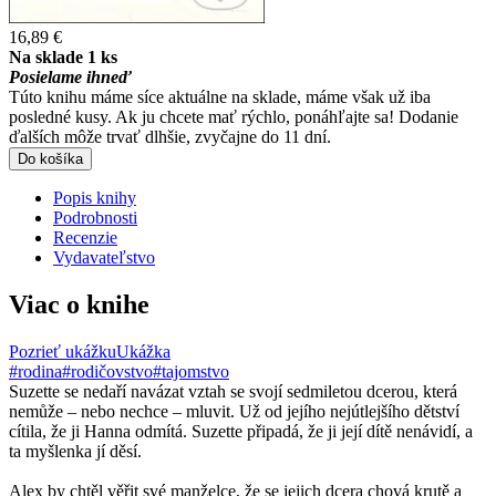
16,89 €
Na sklade 1 ks
Posielame ihneď
Túto knihu máme síce aktuálne na sklade, máme však už iba
posledné kusy. Ak ju chcete mať rýchlo, ponáhľajte sa! Dodanie
ďalších môže trvať dlhšie, zvyčajne do 11 dní.
Do košíka
Popis knihy
Podrobnosti
Recenzie
Vydavateľstvo
Viac o knihe
Pozrieť ukážku
Ukážka
#rodina
#rodičovstvo
#tajomstvo
Suzette se nedaří navázat vztah se svojí sedmiletou dcerou, která
nemůže – nebo nechce – mluvit. Už od jejího nejútlejšího dětství
cítila, že ji Hanna odmítá. Suzette připadá, že ji její dítě nenávidí, a
ta myšlenka jí děsí.
Alex by chtěl věřit své manželce, že se jejich dcera chová krutě a