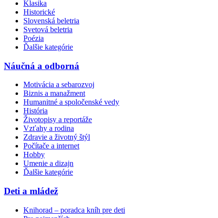
Klasika
Historické
Slovenská beletria
Svetová beletria
Poézia
Ďalšie kategórie
Náučná a odborná
Motivácia a sebarozvoj
Biznis a manažment
Humanitné a spoločenské vedy
História
Životopisy a reportáže
Vzťahy a rodina
Zdravie a životný štýl
Počítače a internet
Hobby
Umenie a dizajn
Ďalšie kategórie
Deti a mládež
Knihorad – poradca kníh pre deti