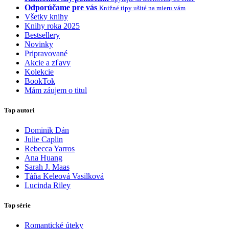
Odporúčame pre vás
Knižné tipy ušité na mieru vám
Všetky knihy
Knihy roka 2025
Bestsellery
Novinky
Pripravované
Akcie a zľavy
Kolekcie
BookTok
Mám záujem o titul
Top autori
Dominik Dán
Julie Caplin
Rebecca Yarros
Ana Huang
Sarah J. Maas
Táňa Keleová Vasilková
Lucinda Riley
Top série
Romantické úteky