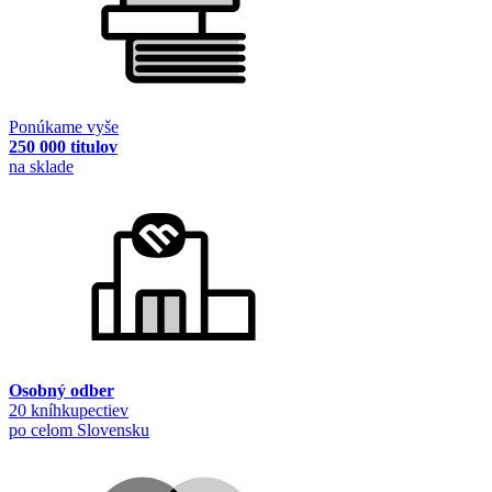
Ponúkame vyše
250 000 titulov
na sklade
Osobný odber
20 kníhkupectiev
po celom Slovensku