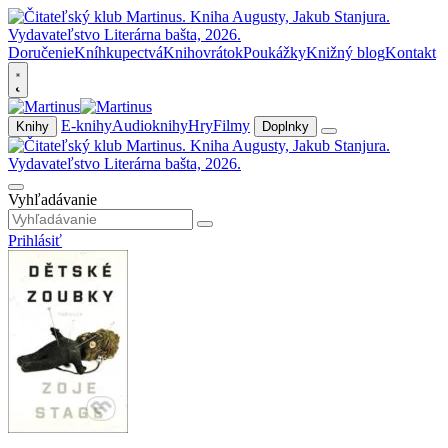
Doručenie
Kníhkupectvá
Knihovrátok
Poukážky
Knižný blog
Kontakt
E-knihy
Audioknihy
Hry
Filmy
Knihy
Doplnky
Vyhľadávanie
Prihlásiť