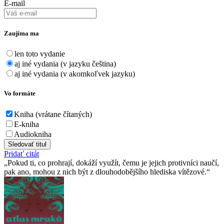
E-mail
Zaujíma ma
len toto vydanie
aj iné vydania (v jazyku čeština)
aj iné vydania (v akomkoľvek jazyku)
Vo formáte
Kniha (vrátane čítaných)
E-kniha
Audiokniha
Sledovať titul
Pridať citát
Pokud ti, co prohrají, dokáží využít, čemu je jejich protivníci naučí,
pak ano, mohou z nich být z dlouhodobějšího hlediska vítězové.