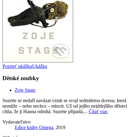
Pozrieť ukážku
Ukážka
Dětské zoubky
Zoje Stage
Suzette se nedaří navázat vztah se svojí sedmiletou dcerou, která
nemůže – nebo nechce – mluvit. Už od jejího nejútlejšího dětství
cítila, že ji Hanna odmítá. Suzette připadá,...
Čítať viac
Vydavateľstvo
Edice knihy Omega
, 2019