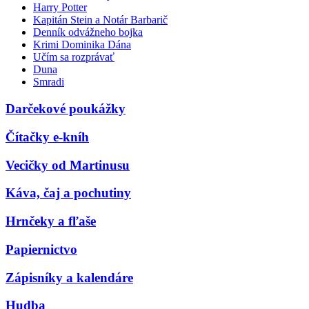
Harry Potter
Kapitán Stein a Notár Barbarič
Denník odvážneho bojka
Krimi Dominika Dána
Učím sa rozprávať
Duna
Smradi
Darčekové poukážky
Čítačky e-kníh
Vecičky od Martinusu
Káva, čaj a pochutiny
Hrnčeky a fľaše
Papiernictvo
Zápisníky a kalendáre
Hudba