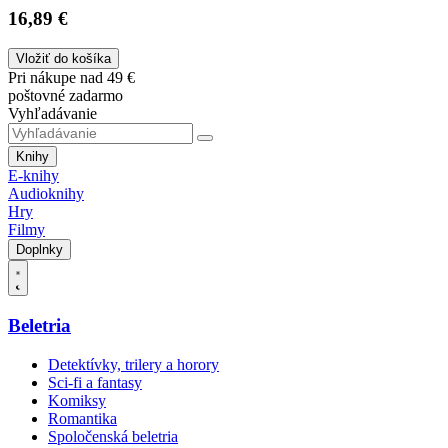
16,89 €
Vložiť do košíka
Pri nákupe nad 49 €
poštovné zadarmo
Vyhľadávanie
Knihy
E-knihy
Audioknihy
Hry
Filmy
Doplnky
Beletria
Detektívky, trilery a horory
Sci-fi a fantasy
Komiksy
Romantika
Spoločenská beletria