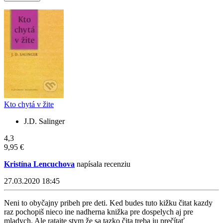
Kto chytá v žite
J.D. Salinger
4,3
9,95 €
Kristína Lencuchova
napísala recenziu
27.03.2020 18:45
Neni to obyčajny pribeh pre deti. Ked budes tuto kižku čitat kazdy
raz pochopiš nieco ine nadherna knižka pre dospelych aj pre
mladych. Ale ratajte stym že sa tazko čita treba ju prečítať