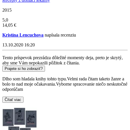
Recepty z domácí lékárny
2015
5,0
14,05 €
Kristína Lencuchova
napísala recenziu
13.10.2020 16:20
Tento príspevok prezrádza dôležité momenty deja, preto je skrytý,
aby sme Vám nepokazili pôžitok z čítania.
Prajete si ho zobraziť?
Dlho som hladala knihy tohto typu.Velmi rada čitam taketo žanre a
bolo to nad moje očakavania.Vyborne spracovanie niečo neskutočné
odporúčam
Čítať viac