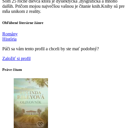
Som 25 ročne dievča ktora je dyslektycka ,dysgrafička a mnoho
dalših. Pričom mojou največšou vašnou je čitanie knih.Knihy sú pre
mňa unikom z reality.
Obľúbené literárne žánre
Romány
História
Páči sa vám tento profil a chceli by ste mať podobný?
Založiť si profil
Práve čítam