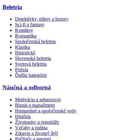
Beletria
Detektívky, trilery a horory
Sci-fi a fantasy
Komiksy
Romantika
Spoločenská beletria
Klasika
Historické
Slovenská beletria
Svetová beletria
Poézia
Ďalšie kategórie
Náučná a odborná
Motivácia a sebarozvoj
Biznis a manažment
Humanitné a spoločenské vedy
História
Životopisy a reportáže
Vzťahy a rodina
Zdravie a životný štýl
Počítače a internet