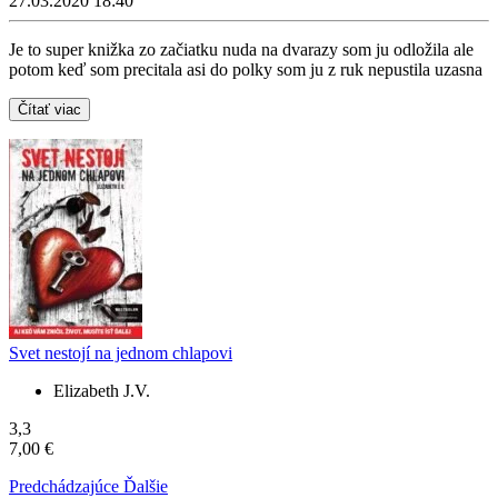
27.03.2020 18:40
Je to super knižka zo začiatku nuda na dvarazy som ju odložila ale
potom keď som precitala asi do polky som ju z ruk nepustila uzasna
Čítať viac
Svet nestojí na jednom chlapovi
Elizabeth J.V.
3,3
7,00 €
Predchádzajúce
Ďalšie