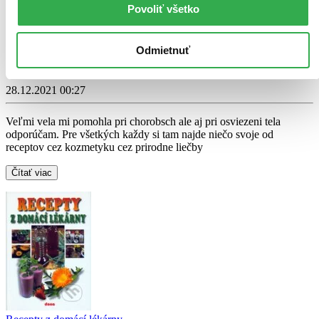
Povoliť všetko
Moje aktivity
Odmietnuť
Kristína Lencuchova
napísala recenziu
28.12.2021 00:27
Veľmi vela mi pomohla pri chorobsch ale aj pri osviezeni tela
odporúčam. Pre všetkých každy si tam najde niečo svoje od
receptov cez kozmetyku cez prirodne liečby
Čítať viac