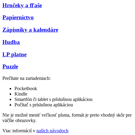
Hrnčeky a fľaše
Papiernictvo
Zápisníky a kalendáre
Hudba
LP platne
Puzzle
Prečítate na zariadeniach:
Pocketbook
Kindle
Smartfón či tablet s príslušnou aplikáciou
Počítač s príslušnou aplikáciou
Nie je možné meniť veľkosť písma, formát je preto vhodný skôr pre
väčšie obrazovky.
Viac informácií v
našich návodoch