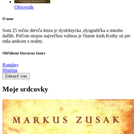
Olivovník
O mne
Som 25 ročne dievča ktora je dyslektycka ,dysgrafička a mnoho
dalših. Pričom mojou največšou vašnou je čitanie knih.Knihy sú pre
mňa unikom z reality.
Obľúbené literárne žánre
Romány
História
Zobraziť viac
Moje srdcovky