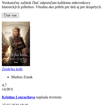
Neskutočny zažitok čítať odporučam každemu milovnikovy
historických príbehov. Vhodna ako pribrh pre deti aj pre dospelych.
Čítať viac
Zlodejka kníh
Markus Zusak
4,7
14,90 €
Kristína Lencuchova
napísala recenziu