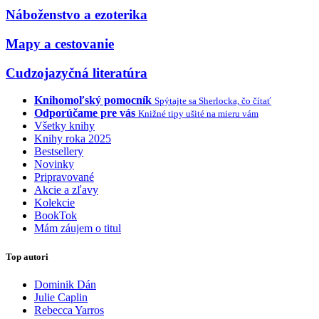
Náboženstvo a ezoterika
Mapy a cestovanie
Cudzojazyčná literatúra
Knihomoľský pomocník
Spýtajte sa Sherlocka, čo čítať
Odporúčame pre vás
Knižné tipy ušité na mieru vám
Všetky knihy
Knihy roka 2025
Bestsellery
Novinky
Pripravované
Akcie a zľavy
Kolekcie
BookTok
Mám záujem o titul
Top autori
Dominik Dán
Julie Caplin
Rebecca Yarros