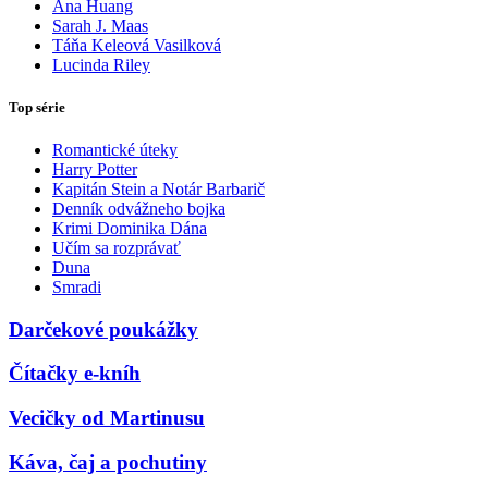
Ana Huang
Sarah J. Maas
Táňa Keleová Vasilková
Lucinda Riley
Top série
Romantické úteky
Harry Potter
Kapitán Stein a Notár Barbarič
Denník odvážneho bojka
Krimi Dominika Dána
Učím sa rozprávať
Duna
Smradi
Darčekové poukážky
Čítačky e-kníh
Vecičky od Martinusu
Káva, čaj a pochutiny