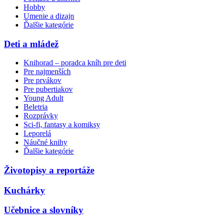
Hobby
Umenie a dizajn
Ďalšie kategórie
Deti a mládež
Knihorad – poradca kníh pre deti
Pre najmenších
Pre prvákov
Pre pubertiakov
Young Adult
Beletria
Rozprávky
Sci-fi, fantasy a komiksy
Leporelá
Náučné knihy
Ďalšie kategórie
Životopisy a reportáže
Kuchárky
Učebnice a slovníky