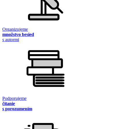
Organizujeme
množstvo besied
s autormi
Podporujeme
čítanie
s porozumením