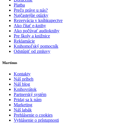
Platba
Prečo práve u nás?
Najčastejšie otázky
Rezervácia v kníhkupectve
Ako čítať e-knihy
Ako počúvať audioknihy
Pre školy a knižnice
Reklamácie
Knihomoľský pomocník
Odstúpiť od zmluvy
Martinus
Kontakty
Náš príbeh
Náš blog
Knihovrátok
Partnerský systém
Pridaj sa k nám
Marketing
Náš labák
Prehlásenie o cookies
Vyhlásenie o prístupnosti