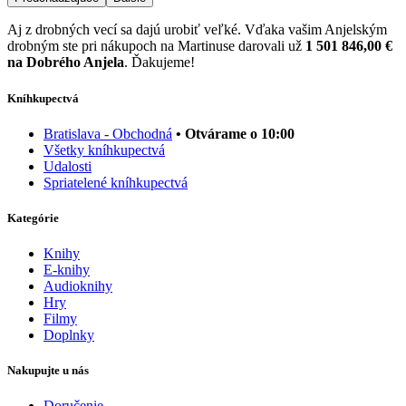
Aj z drobných vecí sa dajú urobiť veľké. Vďaka vašim Anjelským
drobným ste pri nákupoch na Martinuse darovali už
1 501 846,00 €
na Dobrého Anjela
. Ďakujeme!
Kníhkupectvá
Bratislava - Obchodná
• Otvárame o 10:00
Všetky kníhkupectvá
Udalosti
Spriatelené kníhkupectvá
Kategórie
Knihy
E-knihy
Audioknihy
Hry
Filmy
Doplnky
Nakupujte u nás
Doručenie