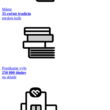
Máme
35-ročnú tradíciu
predaja kníh
Ponúkame vyše
250 000 titulov
na sklade