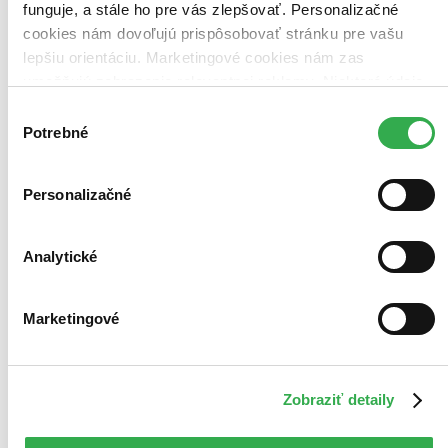
funguje, a stále ho pre vás zlepšovať. Personalizačné
cookies nám dovoľujú prispôsobovať stránku pre vašu
lepšiu orientáciu. Marketingové cookies nám zas
umožňujú zobrazenie relevantnej reklamy. Niektoré údaje
zdieľame aj s tretími stranami. Veľmi by nám pomohlo,
Výber
keby sme mohli používať všetky tieto cookies. Ďakujeme!
Potrebné
súhlasu
Personalizačné
Analytické
Marketingové
Zobraziť detaily