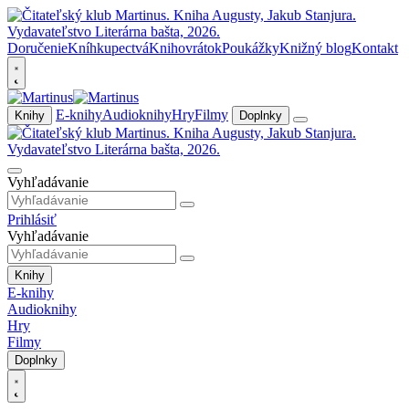
Doručenie
Kníhkupectvá
Knihovrátok
Poukážky
Knižný blog
Kontakt
E-knihy
Audioknihy
Hry
Filmy
Knihy
Doplnky
Vyhľadávanie
Prihlásiť
Vyhľadávanie
Knihy
E-knihy
Audioknihy
Hry
Filmy
Doplnky