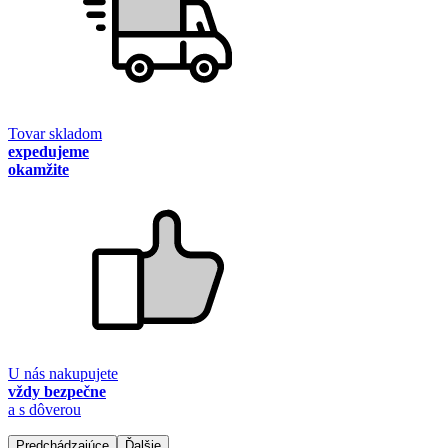
Tovar skladom
expedujeme
okamžite
U nás nakupujete
vždy bezpečne
a s dôverou
Predchádzajúce
Ďalšie