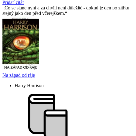
Pridať citát
Co se stane nyní a za chvíli není důležité - dokud je den po zítřku
stejný jako den před včerejškem.
Na západ od ráje
Harry Harrison