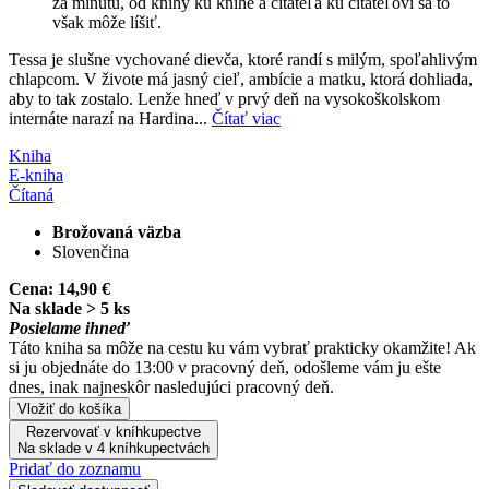
za minútu, od knihy ku knihe a čitateľa ku čitateľovi sa to
však môže líšiť.
Tessa je slušne vychované dievča, ktoré randí s milým, spoľahlivým
chlapcom. V živote má jasný cieľ, ambície a matku, ktorá dohliada,
aby to tak zostalo. Lenže hneď v prvý deň na vysokoškolskom
internáte narazí na Hardina...
Čítať viac
Kniha
E-kniha
Čítaná
Brožovaná väzba
Slovenčina
Cena:
14,90 €
Na sklade > 5 ks
Posielame ihneď
Táto kniha sa môže na cestu ku vám vybrať prakticky okamžite! Ak
si ju objednáte do 13:00 v pracovný deň, odošleme vám ju ešte
dnes, inak najneskôr nasledujúci pracovný deň.
Vložiť do košíka
Rezervovať v kníhkupectve
Na sklade v 4 kníhkupectvách
Pridať do zoznamu