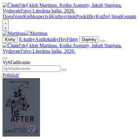
Doručenie
Kníhkupectvá
Knihovrátok
Poukážky
Knižný blog
Kontakt
E-knihy
Audioknihy
Hry
Filmy
Knihy
Doplnky
Vyhľadávanie
Prihlásiť