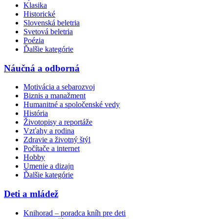
Klasika
Historické
Slovenská beletria
Svetová beletria
Poézia
Ďalšie kategórie
Náučná a odborná
Motivácia a sebarozvoj
Biznis a manažment
Humanitné a spoločenské vedy
História
Životopisy a reportáže
Vzťahy a rodina
Zdravie a životný štýl
Počítače a internet
Hobby
Umenie a dizajn
Ďalšie kategórie
Deti a mládež
Knihorad – poradca kníh pre deti