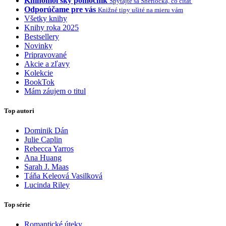
Knihomoľský pomocník
Spýtajte sa Sherlocka, čo čítať
Odporúčame pre vás
Knižné tipy ušité na mieru vám
Všetky knihy
Knihy roka 2025
Bestsellery
Novinky
Pripravované
Akcie a zľavy
Kolekcie
BookTok
Mám záujem o titul
Top autori
Dominik Dán
Julie Caplin
Rebecca Yarros
Ana Huang
Sarah J. Maas
Táňa Keleová Vasilková
Lucinda Riley
Top série
Romantické úteky