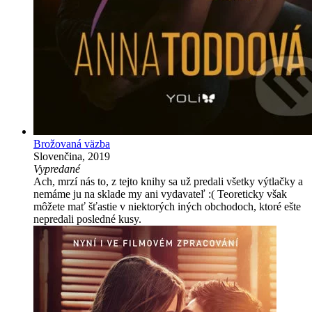
Brožovaná väzba
Slovenčina, 2019
Vypredané
Ach, mrzí nás to, z tejto knihy sa už predali všetky výtlačky a
nemáme ju na sklade my ani vydavateľ :( Teoreticky však
môžete mať šťastie v niektorých iných obchodoch, ktoré ešte
nepredali posledné kusy.