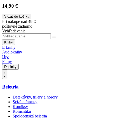
14,90 €
Vložiť do košíka
Pri nákupe nad 49 €
poštovné zadarmo
Vyhľadávanie
Knihy
E-knihy
Audioknihy
Hry
Filmy
Doplnky
Beletria
Detektívky, trilery a horory
Sci-fi a fantasy
Komiksy
Romantika
Spoločenská beletria