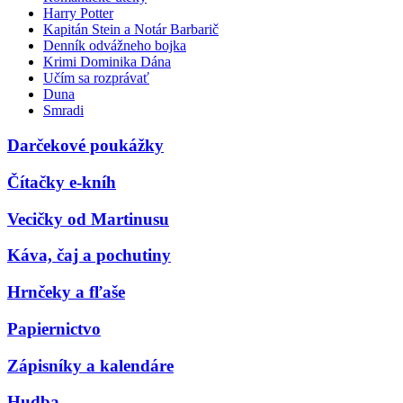
Harry Potter
Kapitán Stein a Notár Barbarič
Denník odvážneho bojka
Krimi Dominika Dána
Učím sa rozprávať
Duna
Smradi
Darčekové poukážky
Čítačky e-kníh
Vecičky od Martinusu
Káva, čaj a pochutiny
Hrnčeky a fľaše
Papiernictvo
Zápisníky a kalendáre
Hudba