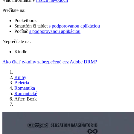
Viac informácií v
našich návodoch
Prečítate na:
Pocketbook
Smartfón či tablet
s podporovanou aplikáciou
Počítač
s podporovanou aplikáciou
Neprečítate na:
Kindle
Ako čítať e-knihy zabezpečené cez Adobe DRM?
Knihy
Beletria
Romantika
Romantické
After: Bozk