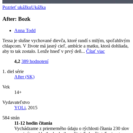
Pozrieť ukážku
Ukážka
After: Bozk
Anna Todd
Tessa je slušne vychované dievča, ktoré randí s milým, spoľahlivým
chlapcom. V živote má jasný cieľ, ambície a matku, ktorá dohliada,
aby to tak zostalo. Lenže hneď v prvý deň...
Čítať viac
4,2
389 hodnotení
1. diel série
After (SK)
Vek
14+
Vydavateľstvo
YOLi
, 2015
584 strán
11-12 hodín čítania
Vychádzame z priemerného údaju o rýchlosti čítania 230 slov