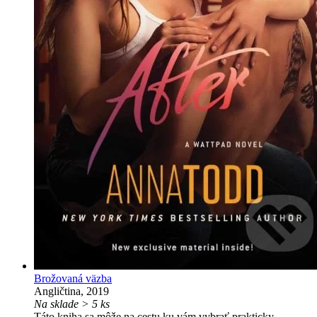
Brožovaná väzba
Angličtina, 2019
Na sklade > 5 ks
Táto kniha sa môže na cestu ku vám vybrať prakticky