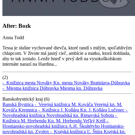
After: Bozk
Anna Todd
Tessa je slušne vychované dievča, ktoré randí s milým, spoľahlivým
chlapcom. V živote má jasný cieľ, ambície a matku, ktorá dohliada,
aby to tak zostalo. Lenže hneď v prvý deň na vysokoškolskom
internáte narazí na Hardina...
(2)
-
Knižnica mesta Nováky
Kn. mesta Nováky
Bratislava-Dúbravka
-
Miestna knižnica Dúbravka
Miestna kn. Dúbravka
Banskobystrický kraj (6)
Banská Bystrica -
Verejná knižnica M. Kováča
Verejná kn. M.
Kováča
Kremnica -
Knižnica J. Kollára
Kn. J. Kollára
Lučenec -
Novohradská knižnica
Novohradská kn.
Rimavská Sobota -
Knižnica M. Hrebendu
Kn. M. Hrebendu
Veľký Krtíš -
Hontiansko-novohradská knižnica A.H. Škultétyho
Hontiansko-
novohradská kn.
Zvolen -
Krajská knižnica Ľ. Štúra
Krajská kn.