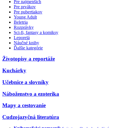
Pre najmenších
Pre prvákov
Pre pubertiakov
Young Adult
Beletria
Rozprávky
Sci-fi, fantasy a komiksy
Leporelá
Náučné knihy
Ďalšie kategórie
Životopisy a reportáže
Kuchárky
Učebnice a slovníky
Náboženstvo a ezoterika
Mapy a cestovanie
Cudzojazyčná literatúra