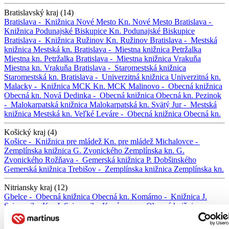
Bratislavský kraj (14)
Bratislava -
Knižnica Nové Mesto
Kn. Nové Mesto
Bratislava -
Knižnica Podunajské Biskupice
Kn. Podunajské Biskupice
Bratislava -
Knižnica Ružinov
Kn. Ružinov
Bratislava -
Mestská
knižnica
Mestská kn.
Bratislava -
Miestna knižnica Petržalka
Miestna kn. Petržalka
Bratislava -
Miestna knižnica Vrakuňa
Miestna kn. Vrakuňa
Bratislava -
Staromestská knižnica
Staromestská kn.
Bratislava -
Univerzitná knižnica
Univerzitná kn.
Malacky -
Knižnica MCK
Kn. MCK
Malinovo -
Obecná knižnica
Obecná kn.
Nová Dedinka -
Obecná knižnica
Obecná kn.
Pezinok
-
Malokarpatská knižnica
Malokarpatská kn.
Svätý Jur -
Mestská
knižnica
Mestská kn.
Veľké Leváre -
Obecná knižnica
Obecná kn.
Košický kraj (4)
Košice -
Knižnica pre mládež
Kn. pre mládež
Michalovce -
Zemplínska knižnica G. Zvonického
Zemplínska kn. G.
Zvonického
Rožňava -
Gemerská knižnica P. Dobšinského
Gemerská knižnica
Trebišov -
Zemplínska knižnica
Zemplínska kn.
Nitriansky kraj (12)
Gbelce -
Obecná knižnica
Obecná kn.
Komárno -
Knižnica J.
Szinnyeiho
Kn. J. Szinnyeiho
Kozárovce -
Obecná knižnica
Obecná kn.
Levice -
Tekovská knižnica
Tekovská kn.
Mojmírovce
-
Obecná knižnica
Obecná kn.
Nitra -
Krajská knižnica K. Kmeťka