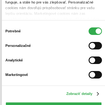
funguje, a stále ho pre vás zlepšovať. Personalizačné
cookies nám dovoľujú prispôsobovať stránku pre vašu
lepšiu orientáciu. Marketingové cookies nám zas
umožňujú zobrazenie relevantnej reklamy. Niektoré údaje
zdieľame aj s tretími stranami. Veľmi by nám pomohlo,
Výber
keby sme mohli používať všetky tieto cookies. Ďakujeme!
Potrebné
súhlasu
Personalizačné
Analytické
Marketingové
Zobraziť detaily