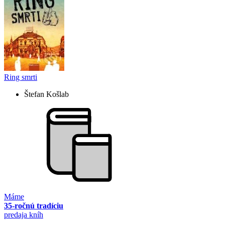
Ring smrti
Štefan Košlab
Máme
35-ročnú tradíciu
predaja kníh