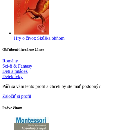
Hry o život: Skúška ohňom
Obľúbené literárne žánre
Romány
Sci-fi & Fantasy
Deti a mládež
Detektívky
Páči sa vám tento profil a chceli by ste mať podobný?
Založiť si profil
Práve čítam