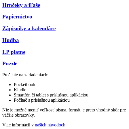
Hrnčeky a fľaše
Papiernictvo
Zápisníky a kalendáre
Hudba
LP platne
Puzzle
Prečítate na zariadeniach:
Pocketbook
Kindle
Smartfón či tablet s príslušnou aplikáciou
Počítač s príslušnou aplikáciou
Nie je možné meniť veľkosť písma, formát je preto vhodný skôr pre
väčšie obrazovky.
Viac informácií v
našich návodoch