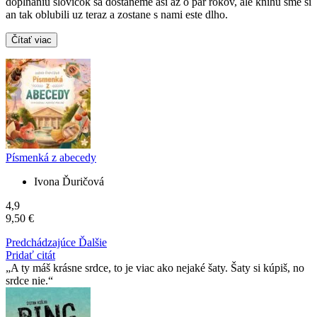
doplnaniu slovicok sa dostaneme asi az o par rokov, ale knihu sme si
an tak oblubili uz teraz a zostane s nami este dlho.
Čítať viac
Písmenká z abecedy
Ivona Ďuričová
4,9
9,50 €
Predchádzajúce
Ďalšie
Pridať citát
A ty máš krásne srdce, to je viac ako nejaké šaty. Šaty si kúpiš, no
srdce nie.