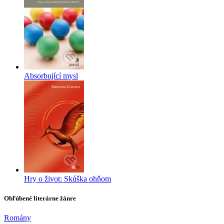
Absorbující mysl
Hry o život: Skúška ohňom
Obľúbené literárne žánre
Romány