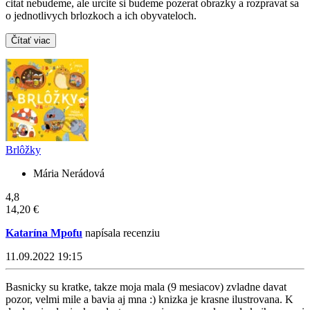
citat nebudeme, ale urcite si budeme pozerat obrazky a rozpravat sa
o jednotlivych brlozkoch a ich obyvateloch.
Čítať viac
Brlôžky
Mária Nerádová
4,8
14,20 €
Katarína Mpofu
napísala recenziu
11.09.2022 19:15
Basnicky su kratke, takze moja mala (9 mesiacov) zvladne davat
pozor, velmi mile a bavia aj mna :) knizka je krasne ilustrovana. K