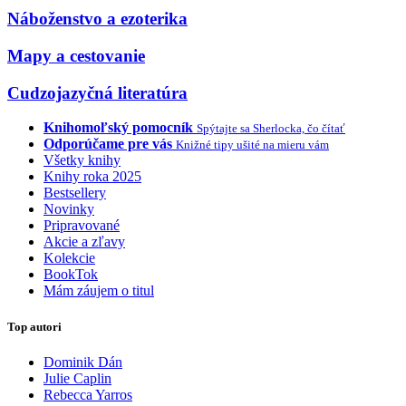
Náboženstvo a ezoterika
Mapy a cestovanie
Cudzojazyčná literatúra
Knihomoľský pomocník
Spýtajte sa Sherlocka, čo čítať
Odporúčame pre vás
Knižné tipy ušité na mieru vám
Všetky knihy
Knihy roka 2025
Bestsellery
Novinky
Pripravované
Akcie a zľavy
Kolekcie
BookTok
Mám záujem o titul
Top autori
Dominik Dán
Julie Caplin
Rebecca Yarros