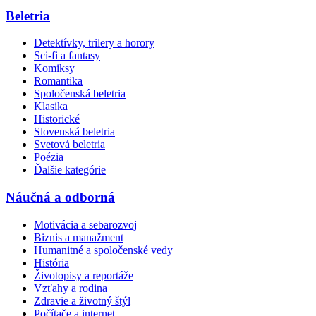
Beletria
Detektívky, trilery a horory
Sci-fi a fantasy
Komiksy
Romantika
Spoločenská beletria
Klasika
Historické
Slovenská beletria
Svetová beletria
Poézia
Ďalšie kategórie
Náučná a odborná
Motivácia a sebarozvoj
Biznis a manažment
Humanitné a spoločenské vedy
História
Životopisy a reportáže
Vzťahy a rodina
Zdravie a životný štýl
Počítače a internet