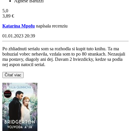
Agnese Baruzzi
5,0
3,89 €
Katarína Mpofu
napísala recenziu
01.01.2023 20:39
Po zhliadnuti serialu som sa rozhodla si kupit tuto knihu. Ta ma
bohuzial vobec nebavila, vzdala som to po 80 strankach. Nezaujali
ma postavy, diagoly ani dej. Davam 2 hviezdicky, kedze sa podla
nej aspon natocil serial.
Čítať viac