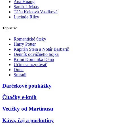
Ana Huang
Sarah J. Maas
Táňa Keleová Vasilková
Lucinda Riley
Top série
Romantické úteky
Harry Potter
Kapitán Stein a Notár Barbarič
Denník odvážneho bojka
Krimi Dominika Dána
Učím sa rozprávať
Duna
Smradi
Darčekové poukážky
Čítačky e-kníh
Vecičky od Martinusu
Káva, čaj a pochutiny