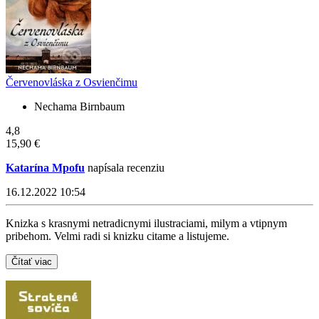
Červenovláska z Osvienčimu
Nechama Birnbaum
4,8
15,90 €
Katarína Mpofu
napísala recenziu
16.12.2022 10:54
Knizka s krasnymi netradicnymi ilustraciami, milym a vtipnym
pribehom. Velmi radi si knizku citame a listujeme.
Čítať viac