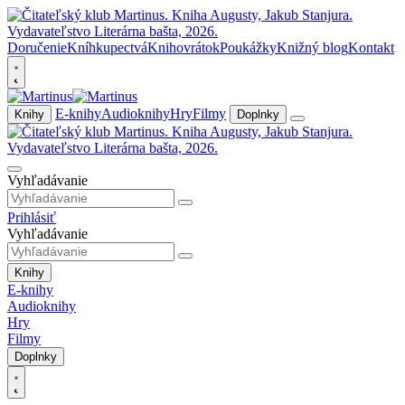
Doručenie
Kníhkupectvá
Knihovrátok
Poukážky
Knižný blog
Kontakt
E-knihy
Audioknihy
Hry
Filmy
Knihy
Doplnky
Vyhľadávanie
Prihlásiť
Vyhľadávanie
Knihy
E-knihy
Audioknihy
Hry
Filmy
Doplnky