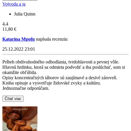
Vojvoda a ja
Julia Quinn
4,4
11,80 €
Katarína Mpofu
napísala recenziu
25.12.2022 23:01
Príbeh obdivuhodného odhodlania, tvrdohlavosti a pevnej vôle.
Hlavnú hrdinku, ktorá sa odmieta podvoliť a iba poslúchať, som si
okamžite obľúbila.
Opisy koncentračných táborov sú zaujímavé a desivé zároveň.
Kniha opisuje a vysvetľuje židovské zvyky a kultúru.
Jednoznačne odporúčam.
Čítať viac