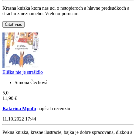
Krasna knizka ktora nas uci o netopieroch a hlavne predsudkoch a
strachu z neznameho. Vrelo odporucam.
Čítať viac
Eliška nie je strašidlo
Simona Čechová
5,0
11,90 €
Katarína Mpofu
napísala recenziu
11.10.2022 17:44
Pekna knizka, krasne ilustracie, bajka je dobre spracovana, dlzkou a