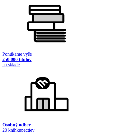
Ponúkame vyše
250 000 titulov
na sklade
Osobný odber
20 kníhkupectiev