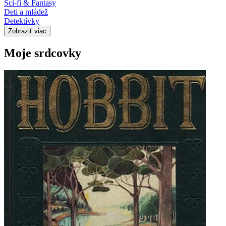
Sci-fi & Fantasy
Deti a mládež
Detektívky
Zobraziť viac
Moje srdcovky