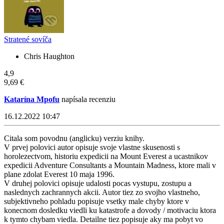
Stratené sovíča
Chris Haughton
4,9
9,69 €
Katarína Mpofu
napísala recenziu
16.12.2022 10:47
Citala som povodnu (anglicku) verziu knihy.
V prvej polovici autor opisuje svoje vlastne skusenosti s
horolezectvom, historiu expedicii na Mount Everest a ucastnikov
expedicii Adventure Consultants a Mountain Madness, ktore mali v
plane zdolat Everest 10 maja 1996.
V druhej polovici opisuje udalosti pocas vystupu, zostupu a
naslednych zachrannych akcii. Autor tiez zo svojho vlastneho,
subjektivneho pohladu popisuje vsetky male chyby ktore v
konecnom dosledku viedli ku katastrofe a dovody / motivaciu ktora
k tymto chybam viedla. Detailne tiez popisuje aky ma pobyt vo