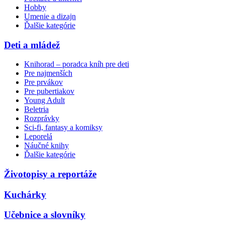
Hobby
Umenie a dizajn
Ďalšie kategórie
Deti a mládež
Knihorad – poradca kníh pre deti
Pre najmenších
Pre prvákov
Pre pubertiakov
Young Adult
Beletria
Rozprávky
Sci-fi, fantasy a komiksy
Leporelá
Náučné knihy
Ďalšie kategórie
Životopisy a reportáže
Kuchárky
Učebnice a slovníky