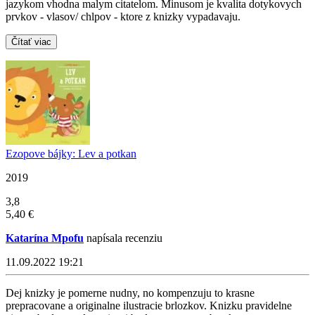
jazykom vhodna malym citatelom. Minusom je kvalita dotykovych
prvkov - vlasov/ chlpov - ktore z knizky vypadavaju.
Čítať viac
Ezopove bájky: Lev a potkan
2019
3,8
5,40 €
Katarína Mpofu
napísala recenziu
11.09.2022 19:21
Dej knizky je pomerne nudny, no kompenzuju to krasne
prepracovane a originalne ilustracie brlozkov. Knizku pravidelne