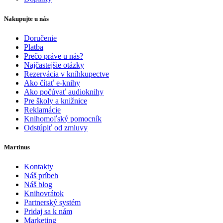
Nakupujte u nás
Doručenie
Platba
Prečo práve u nás?
Najčastejšie otázky
Rezervácia v kníhkupectve
Ako čítať e-knihy
Ako počúvať audioknihy
Pre školy a knižnice
Reklamácie
Knihomoľský pomocník
Odstúpiť od zmluvy
Martinus
Kontakty
Náš príbeh
Náš blog
Knihovrátok
Partnerský systém
Pridaj sa k nám
Marketing