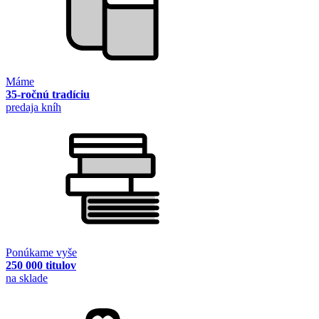
Máme
35-ročnú tradíciu
predaja kníh
Ponúkame vyše
250 000 titulov
na sklade