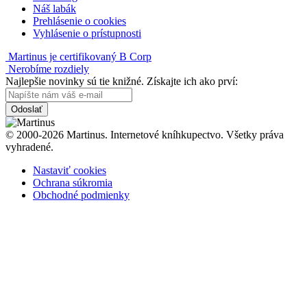
Náš labák
Prehlásenie o cookies
Vyhlásenie o prístupnosti
Martinus je certifikovaný B Corp
Nerobíme rozdiely
Najlepšie novinky sú tie knižné. Získajte ich ako prví:
Odoslať
© 2000-2026 Martinus. Internetové kníhkupectvo. Všetky práva
vyhradené.
Nastaviť cookies
Ochrana súkromia
Obchodné podmienky