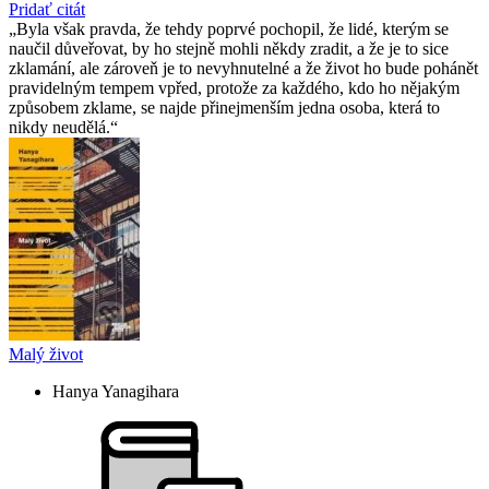
Pridať citát
Byla však pravda, že tehdy poprvé pochopil, že lidé, kterým se
naučil důveřovat, by ho stejně mohli někdy zradit, a že je to sice
zklamání, ale zároveň je to nevyhnutelné a že život ho bude pohánět
pravidelným tempem vpřed, protože za každého, kdo ho nějakým
způsobem zklame, se najde přinejmenším jedna osoba, která to
nikdy neudělá.
Malý život
Hanya Yanagihara