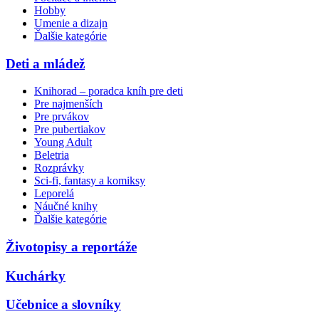
Hobby
Umenie a dizajn
Ďalšie kategórie
Deti a mládež
Knihorad – poradca kníh pre deti
Pre najmenších
Pre prvákov
Pre pubertiakov
Young Adult
Beletria
Rozprávky
Sci-fi, fantasy a komiksy
Leporelá
Náučné knihy
Ďalšie kategórie
Životopisy a reportáže
Kuchárky
Učebnice a slovníky