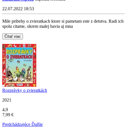
22.07.2022 18:53
Mile pribehy o zvieratkach ktore si pametam este z detstva. Radi ich
spolu citame, okrem malej bavia aj mna
Čítať viac
Rozprávky o zvieratkách
2021
4,9
7,99 €
Predchádzajúce
Ďalšie