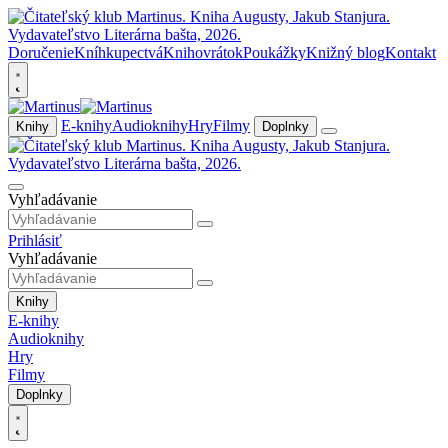
Doručenie
Kníhkupectvá
Knihovrátok
Poukážky
Knižný blog
Kontakt
E-knihy
Audioknihy
Hry
Filmy
Knihy
Doplnky
Vyhľadávanie
Prihlásiť
Vyhľadávanie
Knihy
E-knihy
Audioknihy
Hry
Filmy
Doplnky