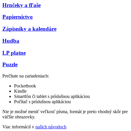
Hrnčeky a fľaše
Papiernictvo
Zápisníky a kalendáre
Hudba
LP platne
Puzzle
Prečítate na zariadeniach:
Pocketbook
Kindle
Smartfón či tablet s príslušnou aplikáciou
Počítač s príslušnou aplikáciou
Nie je možné meniť veľkosť písma, formát je preto vhodný skôr pre
väčšie obrazovky.
Viac informácií v
našich návodoch