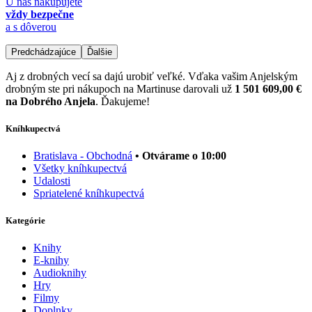
U nás nakupujete
vždy bezpečne
a s dôverou
Predchádzajúce
Ďalšie
Aj z drobných vecí sa dajú urobiť veľké. Vďaka vašim Anjelským
drobným ste pri nákupoch na Martinuse darovali už
1 501 609,00 €
na Dobrého Anjela
. Ďakujeme!
Kníhkupectvá
Bratislava - Obchodná
• Otvárame o 10:00
Všetky kníhkupectvá
Udalosti
Spriatelené kníhkupectvá
Kategórie
Knihy
E-knihy
Audioknihy
Hry
Filmy
Doplnky