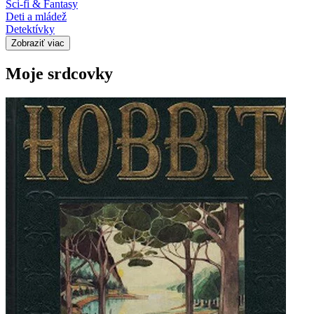
Sci-fi & Fantasy
Deti a mládež
Detektívky
Zobraziť viac
Moje srdcovky