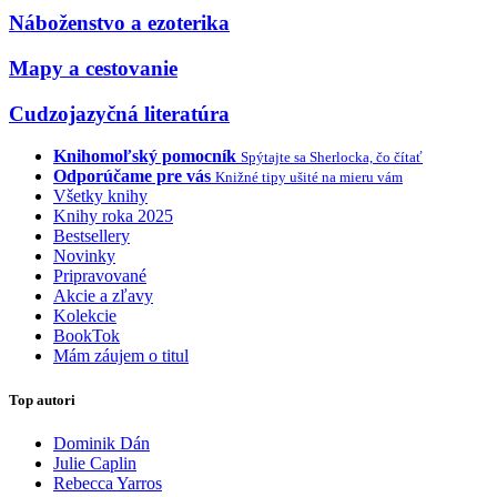
Náboženstvo a ezoterika
Mapy a cestovanie
Cudzojazyčná literatúra
Knihomoľský pomocník
Spýtajte sa Sherlocka, čo čítať
Odporúčame pre vás
Knižné tipy ušité na mieru vám
Všetky knihy
Knihy roka 2025
Bestsellery
Novinky
Pripravované
Akcie a zľavy
Kolekcie
BookTok
Mám záujem o titul
Top autori
Dominik Dán
Julie Caplin
Rebecca Yarros