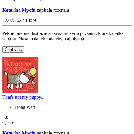
Katarína Mpofu
napísala recenziu
22.07.2022 18:59
Pekne farebne ilustracie so senzorickymi prvkami, ktore babatka
zaujmu. Nasa mala ich rada chyta aj olyzuje.
Čítať viac
That's not my puppy...
Fiona Watt
5,0
9,19 €
Katarína Mpofu
napísala recenziu