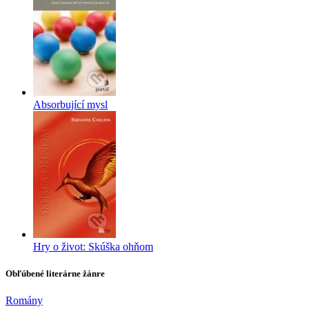
Absorbující mysl
Hry o život: Skúška ohňom
Obľúbené literárne žánre
Romány