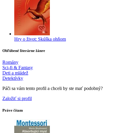
Hry o život: Skúška ohňom
Obľúbené literárne žánre
Romány
Sci-fi & Fantasy
Deti a mládež
Detektívky
Páči sa vám tento profil a chceli by ste mať podobný?
Založiť si profil
Práve čítam