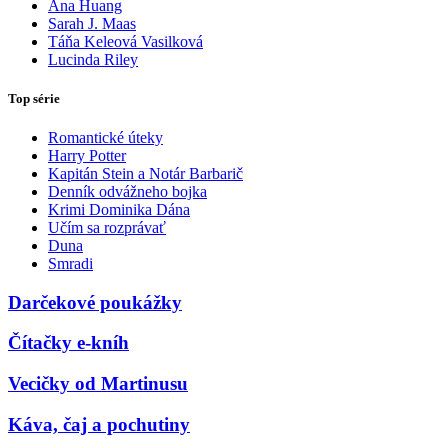
Ana Huang
Sarah J. Maas
Táňa Keleová Vasilková
Lucinda Riley
Top série
Romantické úteky
Harry Potter
Kapitán Stein a Notár Barbarič
Denník odvážneho bojka
Krimi Dominika Dána
Učím sa rozprávať
Duna
Smradi
Darčekové poukážky
Čítačky e-kníh
Vecičky od Martinusu
Káva, čaj a pochutiny