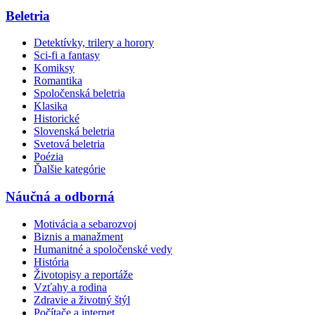
Beletria
Detektívky, trilery a horory
Sci-fi a fantasy
Komiksy
Romantika
Spoločenská beletria
Klasika
Historické
Slovenská beletria
Svetová beletria
Poézia
Ďalšie kategórie
Náučná a odborná
Motivácia a sebarozvoj
Biznis a manažment
Humanitné a spoločenské vedy
História
Životopisy a reportáže
Vzťahy a rodina
Zdravie a životný štýl
Počítače a internet